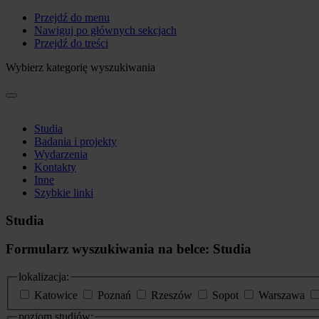
Przejdź do menu
Nawiguj po głównych sekcjach
Przejdź do treści
Wybierz kategorię wyszukiwania
Studia
Badania i projekty
Wydarzenia
Kontakty
Inne
Szybkie linki
Studia
Formularz wyszukiwania na belce: Studia
lokalizacja:
Katowice
Poznań
Rzeszów
Sopot
Warszawa
poziom studiów: