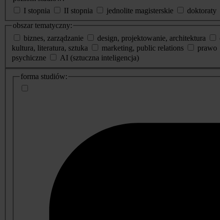
I stopnia
II stopnia
jednolite magisterskie
doktoraty
obszar tematyczny:
biznes, zarządzanie
design, projektowanie, architektura
kultura, literatura, sztuka
marketing, public relations
prawo
psychiczne
AI (sztuczna inteligencja)
dodatkowe
forma studiów:
informacje
o
studiach