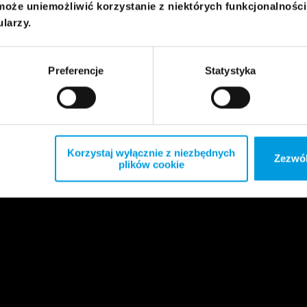
może uniemożliwić korzystanie z niektórych funkcjonalnośc
ularzy.
Preferencje
Statystyka
Korzystaj wyłącznie z niezbędnych
Zezwól
plików cookie