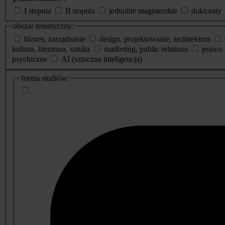
I stopnia
II stopnia
jednolite magisterskie
doktoraty
obszar tematyczny:
biznes, zarządzanie
design, projektowanie, architektura
kultura, literatura, sztuka
marketing, public relations
prawo
psychiczne
AI (sztuczna inteligencja)
dodatkowe
forma studiów:
informacje
o
studiach