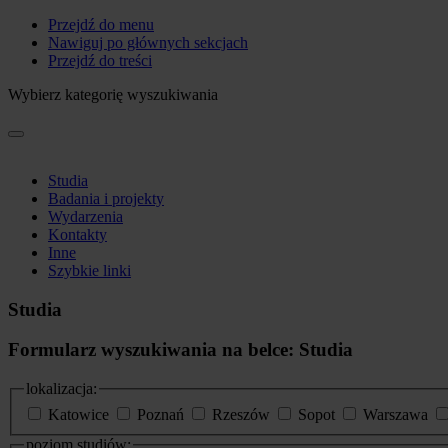
Przejdź do menu
Nawiguj po głównych sekcjach
Przejdź do treści
Wybierz kategorię wyszukiwania
Studia
Badania i projekty
Wydarzenia
Kontakty
Inne
Szybkie linki
Studia
Formularz wyszukiwania na belce: Studia
lokalizacja:
Katowice
Poznań
Rzeszów
Sopot
Warszawa
poziom studiów: