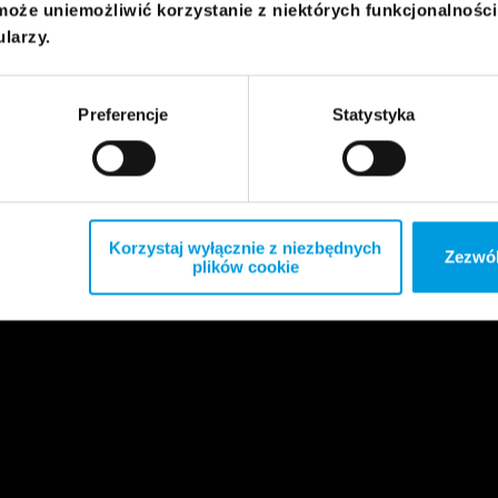
może uniemożliwić korzystanie z niektórych funkcjonalnośc
ularzy.
Preferencje
Statystyka
Korzystaj wyłącznie z niezbędnych
Zezwól
plików cookie