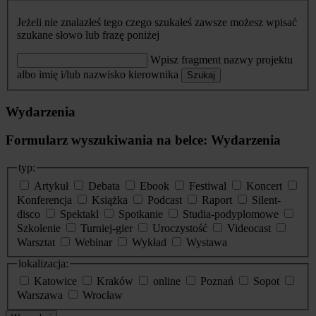
Jeżeli nie znalazłeś tego czego szukałeś zawsze możesz wpisać
szukane słowo lub frazę poniżej
Wpisz fragment nazwy projektu
albo imię i/lub nazwisko kierownika
Szukaj
Wydarzenia
Formularz wyszukiwania na belce: Wydarzenia
typ:
Artykuł
Debata
Ebook
Festiwal
Koncert
Konferencja
Książka
Podcast
Raport
Silent-
disco
Spektakl
Spotkanie
Studia-podyplomowe
Szkolenie
Turniej-gier
Uroczystość
Videocast
Warsztat
Webinar
Wykład
Wystawa
lokalizacja:
Katowice
Kraków
online
Poznań
Sopot
Warszawa
Wrocław