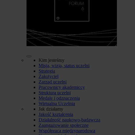
Kim jesteśmy
Misja, wizja, status uczelni
Strategia
Założyciel
Zarząd uczelni
Pracownicy akademiccy
Struktura uczelni
Medale i odznaczenia
Wirtualna Uczelnia
Jak działamy
Jakość kształcenia
Działalność naukowo-badawcza
Zaangażowanie społeczne
Współpraca międzynarodowa