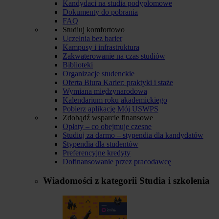
Kandydaci na studia podyplomowe
Dokumenty do pobrania
FAQ
Studiuj komfortowo
Uczelnia bez barier
Kampusy i infrastruktura
Zakwaterowanie na czas studiów
Biblioteki
Organizacje studenckie
Oferta Biura Karier: praktyki i staże
Wymiana międzynarodowa
Kalendarium roku akademickiego
Pobierz aplikację Mój USWPS
Zdobądź wsparcie finansowe
Opłaty – co obejmuje czesne
Studiuj za darmo – stypendia dla kandydatów
Stypendia dla studentów
Preferencyjne kredyty
Dofinansowanie przez pracodawcę
Wiadomości z kategorii
Studia i szkolenia