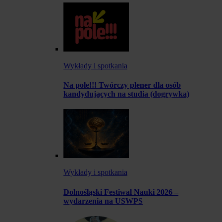
Wykłady i spotkania
Na pole!!! Twórczy plener dla osób
kandydujących na studia (dogrywka)
Wykłady i spotkania
Dolnośląski Festiwal Nauki 2026 –
wydarzenia na USWPS