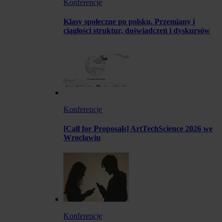
Konferencje
Klasy społeczne po polsku. Przemiany i
ciągłości struktur, doświadczeń i dyskursów
Konferencje
[Call for Proposals] ArtTechScience 2026 we
Wrocławiu
Konferencje