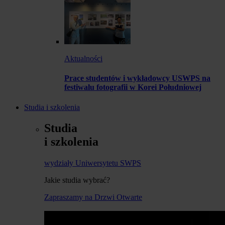
Aktualności
Prace studentów i wykładowcy USWPS na
festiwalu fotografii w Korei Południowej
Studia i szkolenia
Studia
i szkolenia
wydziały Uniwersytetu SWPS
Jakie studia wybrać?
Zapraszamy na Drzwi Otwarte