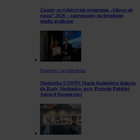
Znamy zwyciężczynie programu „Głowa się
rusza” 2026 – zapraszamy na bezpłatne
studia graficzne
Nagrody i wyróżnienia
Studentka USWPS Maria Komędera dołącza
do Rady Studentów przy Prezesie Polskiej
Agencji Kosmicznej