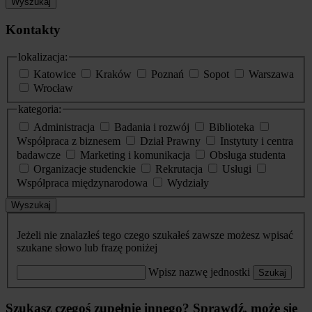
Wyszukaj
Kontakty
lokalizacja:
Katowice
Kraków
Poznań
Sopot
Warszawa
Wrocław
kategoria:
Administracja
Badania i rozwój
Biblioteka
Współpraca z biznesem
Dział Prawny
Instytuty i centra
badawcze
Marketing i komunikacja
Obsługa studenta
Organizacje studenckie
Rekrutacja
Usługi
Współpraca międzynarodowa
Wydziały
Wyszukaj
Jeżeli nie znalazłeś tego czego szukałeś zawsze możesz wpisać
szukane słowo lub frazę poniżej
Wpisz nazwę jednostki
Szukaj
Szukasz czegoś zupełnie innego? Sprawdź, może się