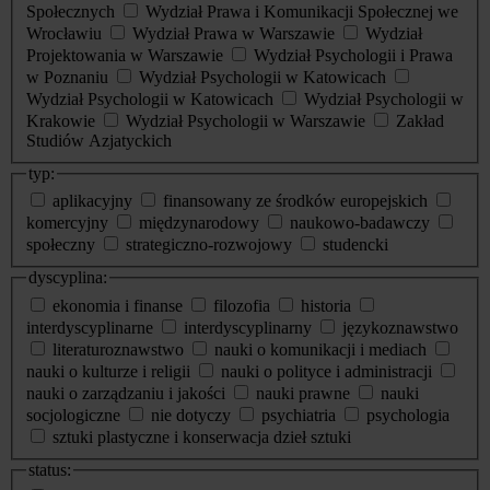
Społecznych
Wydział Prawa i Komunikacji Społecznej we
Wrocławiu
Wydział Prawa w Warszawie
Wydział
Projektowania w Warszawie
Wydział Psychologii i Prawa
w Poznaniu
Wydział Psychologii w Katowicach
Wydział Psychologii w Katowicach
Wydział Psychologii w
Krakowie
Wydział Psychologii w Warszawie
Zakład
Studiów Azjatyckich
typ:
aplikacyjny
finansowany ze środków europejskich
komercyjny
międzynarodowy
naukowo-badawczy
społeczny
strategiczno-rozwojowy
studencki
dyscyplina:
ekonomia i finanse
filozofia
historia
interdyscyplinarne
interdyscyplinarny
językoznawstwo
literaturoznawstwo
nauki o komunikacji i mediach
nauki o kulturze i religii
nauki o polityce i administracji
nauki o zarządzaniu i jakości
nauki prawne
nauki
socjologiczne
nie dotyczy
psychiatria
psychologia
sztuki plastyczne i konserwacja dzieł sztuki
status: