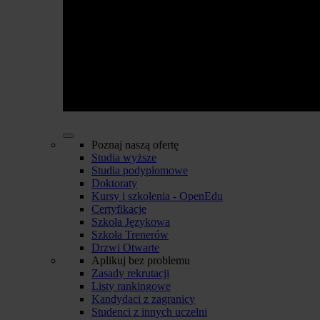
Poznaj naszą ofertę
Studia wyższe
Studia podyplomowe
Doktoraty
Kursy i szkolenia - OpenEdu
Certyfikacje
Szkoła Językowa
Szkoła Trenerów
Drzwi Otwarte
Aplikuj bez problemu
Zasady rekrutacji
Listy rankingowe
Kandydaci z zagranicy
Studenci z innych uczelni