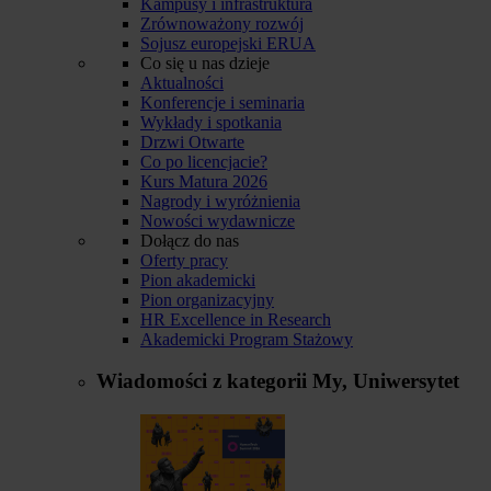
Kampusy i infrastruktura
Zrównoważony rozwój
Sojusz europejski ERUA
Co się u nas dzieje
Aktualności
Konferencje i seminaria
Wykłady i spotkania
Drzwi Otwarte
Co po licencjacie?
Kurs Matura 2026
Nagrody i wyróżnienia
Nowości wydawnicze
Dołącz do nas
Oferty pracy
Pion akademicki
Pion organizacyjny
HR Excellence in Research
Akademicki Program Stażowy
Wiadomości z kategorii
My, Uniwersytet