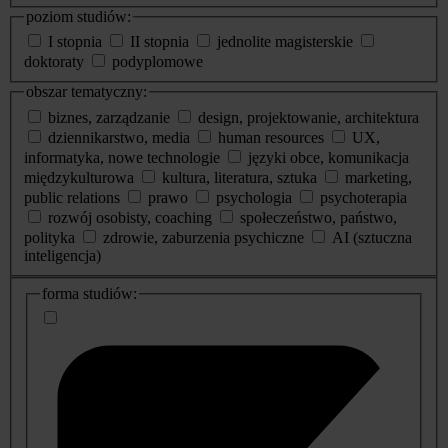
poziom studiów:
I stopnia
II stopnia
jednolite magisterskie
doktoraty
podyplomowe
obszar tematyczny:
biznes, zarządzanie
design, projektowanie, architektura
dziennikarstwo, media
human resources
UX,
informatyka, nowe technologie
języki obce, komunikacja
międzykulturowa
kultura, literatura, sztuka
marketing,
public relations
prawo
psychologia
psychoterapia
rozwój osobisty, coaching
społeczeństwo, państwo,
polityka
zdrowie, zaburzenia psychiczne
AI (sztuczna
inteligencja)
dodatkowe
forma studiów:
informacje
o
studiach