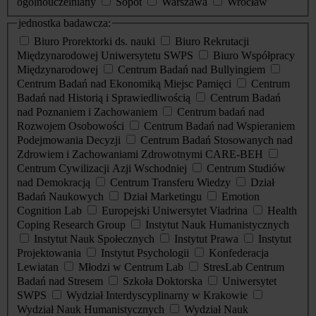
ogólnouczelniany
Sopot
Warszawa
Wrocław
jednostka badawcza:
Biuro Prorektorki ds. nauki
Biuro Rekrutacji
Międzynarodowej Uniwersytetu SWPS
Biuro Współpracy
Międzynarodowej
Centrum Badań nad Bullyingiem
Centrum Badań nad Ekonomiką Miejsc Pamięci
Centrum
Badań nad Historią i Sprawiedliwością
Centrum Badań
nad Poznaniem i Zachowaniem
Centrum badań nad
Rozwojem Osobowości
Centrum Badań nad Wspieraniem
Podejmowania Decyzji
Centrum Badań Stosowanych nad
Zdrowiem i Zachowaniami Zdrowotnymi CARE-BEH
Centrum Cywilizacji Azji Wschodniej
Centrum Studiów
nad Demokracją
Centrum Transferu Wiedzy
Dział
Badań Naukowych
Dział Marketingu
Emotion
Cognition Lab
Europejski Uniwersytet Viadrina
Health
Coping Research Group
Instytut Nauk Humanistycznych
Instytut Nauk Społecznych
Instytut Prawa
Instytut
Projektowania
Instytut Psychologii
Konfederacja
Lewiatan
Młodzi w Centrum Lab
StresLab Centrum
Badań nad Stresem
Szkoła Doktorska
Uniwersytet
SWPS
Wydział Interdyscyplinarny w Krakowie
Wydział Nauk Humanistycznych
Wydział Nauk