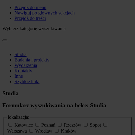
Przejdź do menu
Nawiguj po głównych sekcjach
Przejdź do treści
Wybierz kategorię wyszukiwania
Studia
Badania i projekty
Wydarzenia
Kontakty
Inne
Szybkie linki
Studia
Formularz wyszukiwania na belce: Studia
lokalizacja:
Katowice
Poznań
Rzeszów
Sopot
Warszawa
Wrocław
Kraków