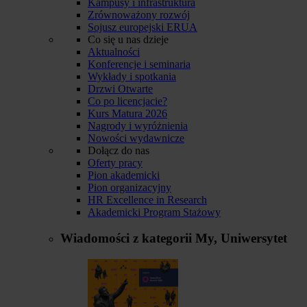
Kampusy i infrastruktura
Zrównoważony rozwój
Sojusz europejski ERUA
Co się u nas dzieje
Aktualności
Konferencje i seminaria
Wykłady i spotkania
Drzwi Otwarte
Co po licencjacie?
Kurs Matura 2026
Nagrody i wyróżnienia
Nowości wydawnicze
Dołącz do nas
Oferty pracy
Pion akademicki
Pion organizacyjny
HR Excellence in Research
Akademicki Program Stażowy
Wiadomości z kategorii
My, Uniwersytet