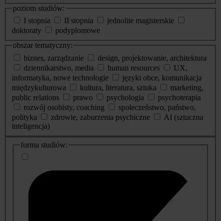
poziom studiów:
I stopnia
II stopnia
jednolite magisterskie
doktoraty
podyplomowe
obszar tematyczny:
biznes, zarządzanie
design, projektowanie, architektura
dziennikarstwo, media
human resources
UX,
informatyka, nowe technologie
języki obce, komunikacja
międzykulturowa
kultura, literatura, sztuka
marketing,
public relations
prawo
psychologia
psychoterapia
rozwój osobisty, coaching
społeczeństwo, państwo,
polityka
zdrowie, zaburzenia psychiczne
AI (sztuczna
inteligencja)
dodatkowe
forma studiów:
informacje
o
studiach