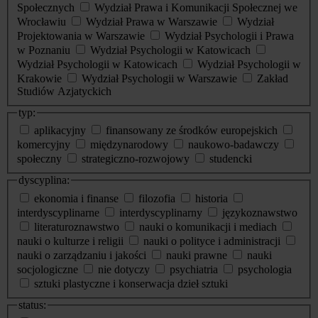
Społecznych
Wydział Prawa i Komunikacji Społecznej we
Wrocławiu
Wydział Prawa w Warszawie
Wydział
Projektowania w Warszawie
Wydział Psychologii i Prawa
w Poznaniu
Wydział Psychologii w Katowicach
Wydział Psychologii w Katowicach
Wydział Psychologii w
Krakowie
Wydział Psychologii w Warszawie
Zakład
Studiów Azjatyckich
typ:
aplikacyjny
finansowany ze środków europejskich
komercyjny
międzynarodowy
naukowo-badawczy
społeczny
strategiczno-rozwojowy
studencki
dyscyplina:
ekonomia i finanse
filozofia
historia
interdyscyplinarne
interdyscyplinarny
językoznawstwo
literaturoznawstwo
nauki o komunikacji i mediach
nauki o kulturze i religii
nauki o polityce i administracji
nauki o zarządzaniu i jakości
nauki prawne
nauki
socjologiczne
nie dotyczy
psychiatria
psychologia
sztuki plastyczne i konserwacja dzieł sztuki
status: