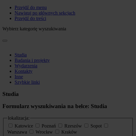
Przejdź do menu
Nawiguj po głównych sekcjach
Przejdź do treści
Wybierz kategorię wyszukiwania
Studia
Badania i projekty
Wydarzenia
Kontakty
Inne
Szybkie linki
Studia
Formularz wyszukiwania na belce: Studia
lokalizacja:
Katowice
Poznań
Rzeszów
Sopot
Warszawa
Wrocław
Kraków