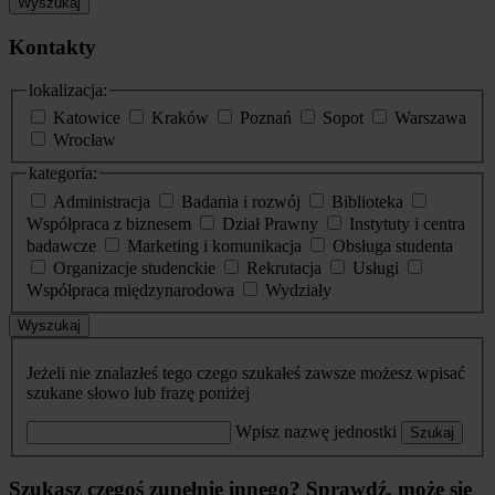
Wyszukaj
Kontakty
lokalizacja:
Katowice
Kraków
Poznań
Sopot
Warszawa
Wrocław
kategoria:
Administracja
Badania i rozwój
Biblioteka
Współpraca z biznesem
Dział Prawny
Instytuty i centra
badawcze
Marketing i komunikacja
Obsługa studenta
Organizacje studenckie
Rekrutacja
Usługi
Współpraca międzynarodowa
Wydziały
Wyszukaj
Jeżeli nie znalazłeś tego czego szukałeś zawsze możesz wpisać
szukane słowo lub frazę poniżej
Wpisz nazwę jednostki
Szukaj
Szukasz czegoś zupełnie innego? Sprawdź, może się