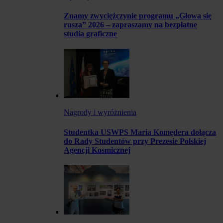
Znamy zwyciężczynie programu „Głowa się
rusza” 2026 – zapraszamy na bezpłatne
studia graficzne
Nagrody i wyróżnienia
Studentka USWPS Maria Komędera dołącza
do Rady Studentów przy Prezesie Polskiej
Agencji Kosmicznej