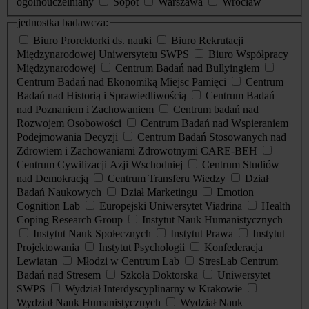
ogólnouczelniany
Sopot
Warszawa
Wrocław
jednostka badawcza:
Biuro Prorektorki ds. nauki
Biuro Rekrutacji
Międzynarodowej Uniwersytetu SWPS
Biuro Współpracy
Międzynarodowej
Centrum Badań nad Bullyingiem
Centrum Badań nad Ekonomiką Miejsc Pamięci
Centrum
Badań nad Historią i Sprawiedliwością
Centrum Badań
nad Poznaniem i Zachowaniem
Centrum badań nad
Rozwojem Osobowości
Centrum Badań nad Wspieraniem
Podejmowania Decyzji
Centrum Badań Stosowanych nad
Zdrowiem i Zachowaniami Zdrowotnymi CARE-BEH
Centrum Cywilizacji Azji Wschodniej
Centrum Studiów
nad Demokracją
Centrum Transferu Wiedzy
Dział
Badań Naukowych
Dział Marketingu
Emotion
Cognition Lab
Europejski Uniwersytet Viadrina
Health
Coping Research Group
Instytut Nauk Humanistycznych
Instytut Nauk Społecznych
Instytut Prawa
Instytut
Projektowania
Instytut Psychologii
Konfederacja
Lewiatan
Młodzi w Centrum Lab
StresLab Centrum
Badań nad Stresem
Szkoła Doktorska
Uniwersytet
SWPS
Wydział Interdyscyplinarny w Krakowie
Wydział Nauk Humanistycznych
Wydział Nauk