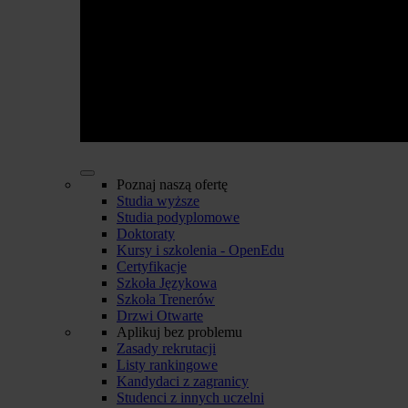
Poznaj naszą ofertę
Studia wyższe
Studia podyplomowe
Doktoraty
Kursy i szkolenia - OpenEdu
Certyfikacje
Szkoła Językowa
Szkoła Trenerów
Drzwi Otwarte
Aplikuj bez problemu
Zasady rekrutacji
Listy rankingowe
Kandydaci z zagranicy
Studenci z innych uczelni