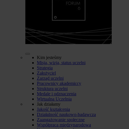
Kim jesteśmy
Misja, wizja, status uczelni
Strategia
Założyciel
Zarząd uczelni
Pracownicy akademiccy
Struktura uczelni
Medale i odznaczenia
Wirtualna Uczelnia
Jak działamy
Jakość kształcenia
Działalność naukowo-badawcza
Zaangażowanie społeczne
Współpraca międzynarodowa