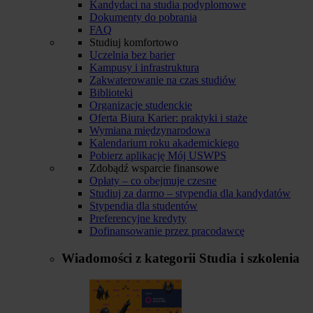
Kandydaci na studia podyplomowe
Dokumenty do pobrania
FAQ
Studiuj komfortowo
Uczelnia bez barier
Kampusy i infrastruktura
Zakwaterowanie na czas studiów
Biblioteki
Organizacje studenckie
Oferta Biura Karier: praktyki i staże
Wymiana międzynarodowa
Kalendarium roku akademickiego
Pobierz aplikację Mój USWPS
Zdobądź wsparcie finansowe
Opłaty – co obejmuje czesne
Studiuj za darmo – stypendia dla kandydatów
Stypendia dla studentów
Preferencyjne kredyty
Dofinansowanie przez pracodawcę
Wiadomości z kategorii
Studia i szkolenia