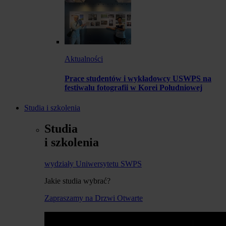
Aktualności
Prace studentów i wykładowcy USWPS na
festiwalu fotografii w Korei Południowej
Studia i szkolenia
Studia
i szkolenia
wydziały Uniwersytetu SWPS
Jakie studia wybrać?
Zapraszamy na Drzwi Otwarte