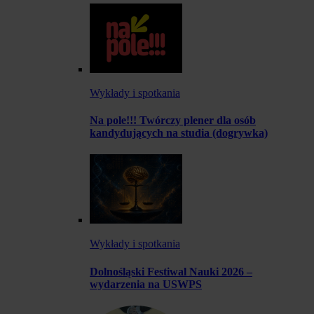
Wykłady i spotkania
Na pole!!! Twórczy plener dla osób
kandydujących na studia (dogrywka)
Wykłady i spotkania
Dolnośląski Festiwal Nauki 2026 –
wydarzenia na USWPS