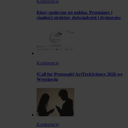
Konferencje
Klasy społeczne po polsku. Przemiany i
ciągłości struktur, doświadczeń i dyskursów
Konferencje
[Call for Proposals] ArtTechScience 2026 we
Wrocławiu
Konferencje