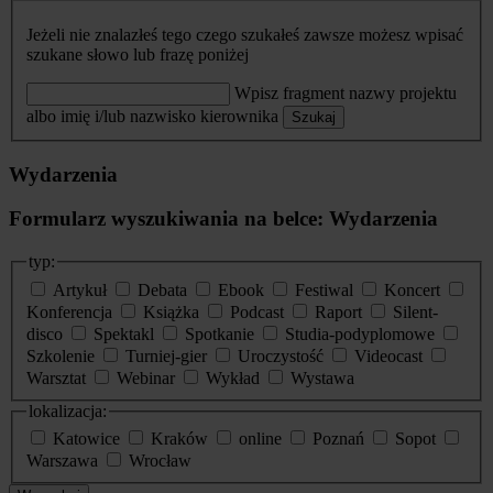
Jeżeli nie znalazłeś tego czego szukałeś zawsze możesz wpisać
szukane słowo lub frazę poniżej
Wpisz fragment nazwy projektu
albo imię i/lub nazwisko kierownika
Szukaj
Wydarzenia
Formularz wyszukiwania na belce: Wydarzenia
typ:
Artykuł
Debata
Ebook
Festiwal
Koncert
Konferencja
Książka
Podcast
Raport
Silent-
disco
Spektakl
Spotkanie
Studia-podyplomowe
Szkolenie
Turniej-gier
Uroczystość
Videocast
Warsztat
Webinar
Wykład
Wystawa
lokalizacja:
Katowice
Kraków
online
Poznań
Sopot
Warszawa
Wrocław