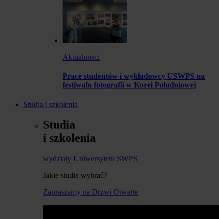
Aktualności
Prace studentów i wykładowcy USWPS na
festiwalu fotografii w Korei Południowej
Studia i szkolenia
Studia
i szkolenia
wydziały Uniwersytetu SWPS
Jakie studia wybrać?
Zapraszamy na Drzwi Otwarte