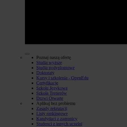
Poznaj naszą ofertę
Studia wyższe
Studia podyplomowe
Doktoraty
Kursy i szkolenia - OpenEdu
Certyfikacje
Szkoła Językowa
Szkoła Trenerów
Drzwi Otwarte
Aplikuj bez problemu
Zasady rekrutacji
Listy rankingowe
Kandydaci z zagranicy
Studenci z innych uczelni