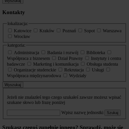
Wyszukaj
Kontakty
lokalizacja:
Katowice
Kraków
Poznań
Sopot
Warszawa
Wrocław
kategoria:
Administracja
Badania i rozwój
Biblioteka
Współpraca z biznesem
Dział Prawny
Instytuty i centra
badawcze
Marketing i komunikacja
Obsługa studenta
Organizacje studenckie
Rekrutacja
Usługi
Współpraca międzynarodowa
Wydziały
Wyszukaj
Jeżeli nie znalazłeś tego czego szukałeś zawsze możesz wpisać
szukane słowo lub frazę poniżej
Wpisz nazwę jednostki
Szukaj
Szukasz czegoś zupełnie innego? Sprawdź, może się