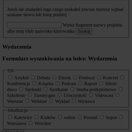
Jeżeli nie znalazłeś tego czego szukałeś zawsze możesz wpisać
szukane słowo lub frazę poniżej
Wpisz fragment nazwy projektu
albo imię i/lub nazwisko kierownika
Szukaj
Wydarzenia
Formularz wyszukiwania na belce: Wydarzenia
typ:
Artykuł
Debata
Ebook
Festiwal
Koncert
Konferencja
Książka
Podcast
Raport
Silent-
disco
Spektakl
Spotkanie
Studia-podyplomowe
Szkolenie
Turniej-gier
Uroczystość
Videocast
Warsztat
Webinar
Wykład
Wystawa
lokalizacja:
Katowice
Kraków
online
Poznań
Sopot
Warszawa
Wrocław