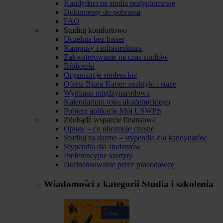
Kandydaci na studia podyplomowe
Dokumenty do pobrania
FAQ
Studiuj komfortowo
Uczelnia bez barier
Kampusy i infrastruktura
Zakwaterowanie na czas studiów
Biblioteki
Organizacje studenckie
Oferta Biura Karier: praktyki i staże
Wymiana międzynarodowa
Kalendarium roku akademickiego
Pobierz aplikację Mój USWPS
Zdobądź wsparcie finansowe
Opłaty – co obejmuje czesne
Studiuj za darmo – stypendia dla kandydatów
Stypendia dla studentów
Preferencyjne kredyty
Dofinansowanie przez pracodawcę
Wiadomości z kategorii
Studia i szkolenia