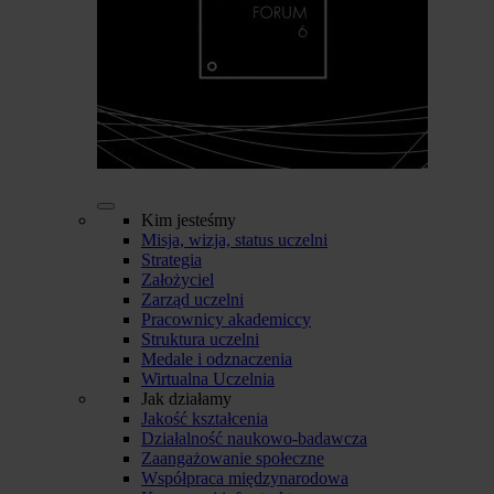
Kim jesteśmy
Misja, wizja, status uczelni
Strategia
Założyciel
Zarząd uczelni
Pracownicy akademiccy
Struktura uczelni
Medale i odznaczenia
Wirtualna Uczelnia
Jak działamy
Jakość kształcenia
Działalność naukowo-badawcza
Zaangażowanie społeczne
Współpraca międzynarodowa