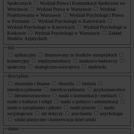
Społecznych
Wydział Prawa i Komunikacji Społecznej we
Wrocławiu
Wydział Prawa w Warszawie
Wydział
Projektowania w Warszawie
Wydział Psychologii i Prawa
w Poznaniu
Wydział Psychologii w Katowicach
Wydział Psychologii w Katowicach
Wydział Psychologii w
Krakowie
Wydział Psychologii w Warszawie
Zakład
Studiów Azjatyckich
typ:
aplikacyjny
finansowany ze środków europejskich
komercyjny
międzynarodowy
naukowo-badawczy
społeczny
strategiczno-rozwojowy
studencki
dyscyplina:
ekonomia i finanse
filozofia
historia
interdyscyplinarne
interdyscyplinarny
językoznawstwo
literaturoznawstwo
nauki o komunikacji i mediach
nauki o kulturze i religii
nauki o polityce i administracji
nauki o zarządzaniu i jakości
nauki prawne
nauki
socjologiczne
nie dotyczy
psychiatria
psychologia
sztuki plastyczne i konserwacja dzieł sztuki
status: