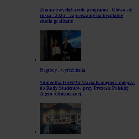
Znamy zwyciężczynie programu „Głowa się
rusza” 2026 – zapraszamy na bezpłatne
studia graficzne
Nagrody i wyróżnienia
Studentka USWPS Maria Komędera dołącza
do Rady Studentów przy Prezesie Polskiej
Agencji Kosmicznej