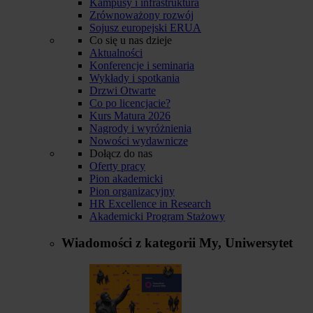
Kampusy i infrastruktura
Zrównoważony rozwój
Sojusz europejski ERUA
Co się u nas dzieje
Aktualności
Konferencje i seminaria
Wykłady i spotkania
Drzwi Otwarte
Co po licencjacie?
Kurs Matura 2026
Nagrody i wyróżnienia
Nowości wydawnicze
Dołącz do nas
Oferty pracy
Pion akademicki
Pion organizacyjny
HR Excellence in Research
Akademicki Program Stażowy
Wiadomości z kategorii
My, Uniwersytet