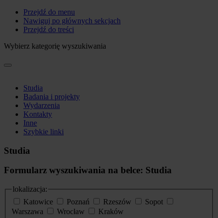
Przejdź do menu
Nawiguj po głównych sekcjach
Przejdź do treści
Wybierz kategorię wyszukiwania
Studia
Badania i projekty
Wydarzenia
Kontakty
Inne
Szybkie linki
Studia
Formularz wyszukiwania na belce: Studia
lokalizacja:
Katowice
Poznań
Rzeszów
Sopot
Warszawa
Wrocław
Kraków