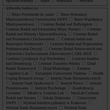
ogólnouczelniany
Sopot
Warszawa
Wrocław
jednostka badawcza:
Biuro Prorektorki ds. nauki
Biuro Rekrutacji
Międzynarodowej Uniwersytetu SWPS
Biuro Współpracy
Międzynarodowej
Centrum Badań nad Bullyingiem
Centrum Badań nad Ekonomiką Miejsc Pamięci
Centrum
Badań nad Historią i Sprawiedliwością
Centrum Badań
nad Poznaniem i Zachowaniem
Centrum badań nad
Rozwojem Osobowości
Centrum Badań nad Wspieraniem
Podejmowania Decyzji
Centrum Badań Stosowanych nad
Zdrowiem i Zachowaniami Zdrowotnymi CARE-BEH
Centrum Cywilizacji Azji Wschodniej
Centrum Studiów
nad Demokracją
Centrum Transferu Wiedzy
Dział
Badań Naukowych
Dział Marketingu
Emotion
Cognition Lab
Europejski Uniwersytet Viadrina
Health
Coping Research Group
Instytut Nauk Humanistycznych
Instytut Nauk Społecznych
Instytut Prawa
Instytut
Projektowania
Instytut Psychologii
Konfederacja
Lewiatan
Młodzi w Centrum Lab
StresLab Centrum
Badań nad Stresem
Szkoła Doktorska
Uniwersytet
SWPS
Wydział Interdyscyplinarny w Krakowie
Wydział Nauk Humanistycznych
Wydział Nauk