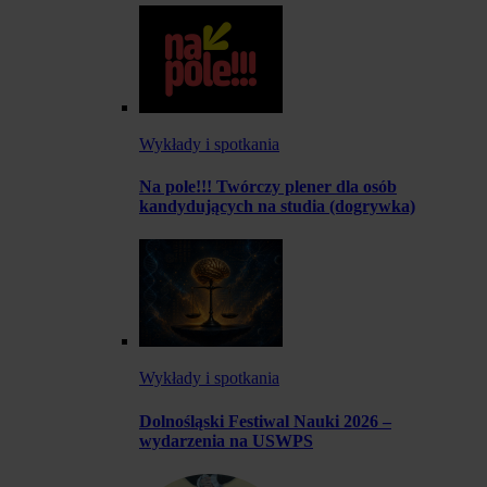
Wykłady i spotkania
Na pole!!! Twórczy plener dla osób
kandydujących na studia (dogrywka)
Wykłady i spotkania
Dolnośląski Festiwal Nauki 2026 –
wydarzenia na USWPS