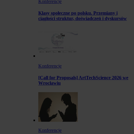
Konferencje
Klasy społeczne po polsku. Przemiany i
ciągłości struktur, doświadczeń i dyskursów
Konferencje
[Call for Proposals] ArtTechScience 2026 we
Wrocławiu
Konferencje