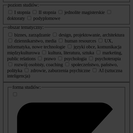
poziom studiów:
I stopnia
II stopnia
jednolite magisterskie
doktoraty
podyplomowe
obszar tematyczny:
biznes, zarządzanie
design, projektowanie, architektura
dziennikarstwo, media
human resources
UX,
informatyka, nowe technologie
języki obce, komunikacja
międzykulturowa
kultura, literatura, sztuka
marketing,
public relations
prawo
psychologia
psychoterapia
rozwój osobisty, coaching
społeczeństwo, państwo,
polityka
zdrowie, zaburzenia psychiczne
AI (sztuczna
inteligencja)
dodatkowe
forma studiów:
informacje
o
studiach