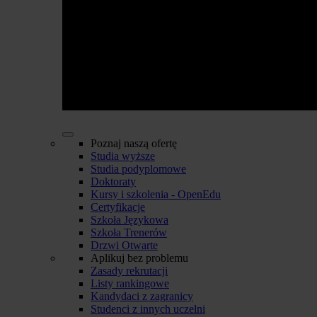
Poznaj naszą ofertę
Studia wyższe
Studia podyplomowe
Doktoraty
Kursy i szkolenia - OpenEdu
Certyfikacje
Szkoła Językowa
Szkoła Trenerów
Drzwi Otwarte
Aplikuj bez problemu
Zasady rekrutacji
Listy rankingowe
Kandydaci z zagranicy
Studenci z innych uczelni