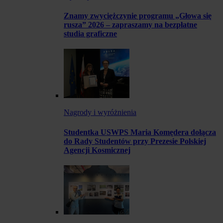
Znamy zwyciężczynie programu „Głowa się
rusza” 2026 – zapraszamy na bezpłatne
studia graficzne
Nagrody i wyróżnienia
Studentka USWPS Maria Komędera dołącza
do Rady Studentów przy Prezesie Polskiej
Agencji Kosmicznej