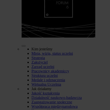
Kim jesteśmy
Misja, wizja, status uczelni
Strategia
Założyciel
Zarząd uczelni
Pracownicy akademiccy
Struktura uczelni
Medale i odznaczenia
Wirtualna Uczelnia
Jak działamy
Jakość kształcenia
Działalność naukowo-badawcza
Zaangażowanie społeczne
Współpraca międzynarodowa