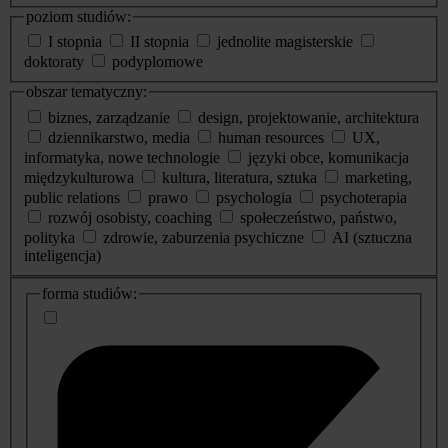
poziom studiów:
I stopnia
II stopnia
jednolite magisterskie
doktoraty
podyplomowe
obszar tematyczny:
biznes, zarządzanie
design, projektowanie, architektura
dziennikarstwo, media
human resources
UX,
informatyka, nowe technologie
języki obce, komunikacja
międzykulturowa
kultura, literatura, sztuka
marketing,
public relations
prawo
psychologia
psychoterapia
rozwój osobisty, coaching
społeczeństwo, państwo,
polityka
zdrowie, zaburzenia psychiczne
AI (sztuczna
inteligencja)
dodatkowe
forma studiów:
informacje
o
studiach