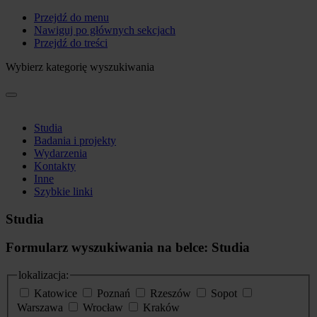
Przejdź do menu
Nawiguj po głównych sekcjach
Przejdź do treści
Wybierz kategorię wyszukiwania
Studia
Badania i projekty
Wydarzenia
Kontakty
Inne
Szybkie linki
Studia
Formularz wyszukiwania na belce: Studia
lokalizacja:
Katowice
Poznań
Rzeszów
Sopot
Warszawa
Wrocław
Kraków