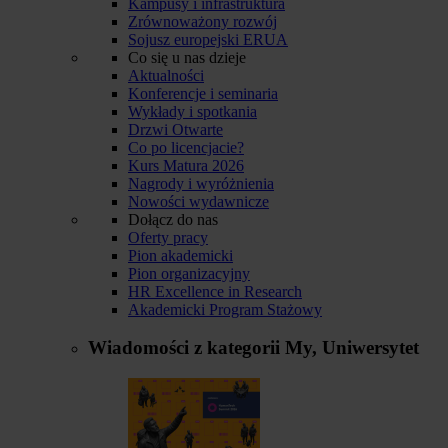
Kampusy i infrastruktura
Zrównoważony rozwój
Sojusz europejski ERUA
Co się u nas dzieje
Aktualności
Konferencje i seminaria
Wykłady i spotkania
Drzwi Otwarte
Co po licencjacie?
Kurs Matura 2026
Nagrody i wyróżnienia
Nowości wydawnicze
Dołącz do nas
Oferty pracy
Pion akademicki
Pion organizacyjny
HR Excellence in Research
Akademicki Program Stażowy
Wiadomości z kategorii
My, Uniwersytet