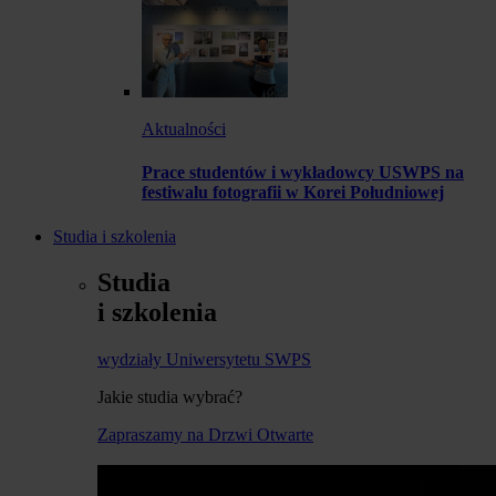
Aktualności
Prace studentów i wykładowcy USWPS na
festiwalu fotografii w Korei Południowej
Studia i szkolenia
Studia
i szkolenia
wydziały Uniwersytetu SWPS
Jakie studia wybrać?
Zapraszamy na Drzwi Otwarte