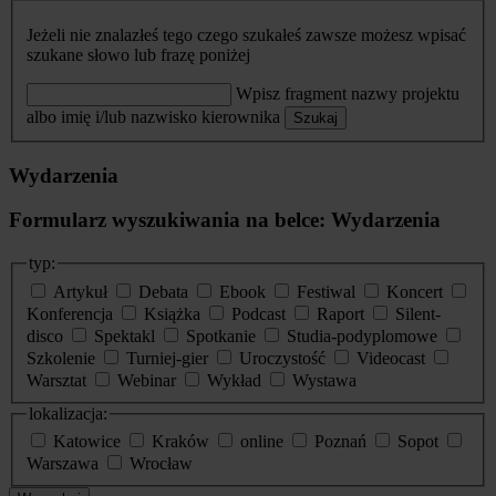
Jeżeli nie znalazłeś tego czego szukałeś zawsze możesz wpisać
szukane słowo lub frazę poniżej
Wpisz fragment nazwy projektu
albo imię i/lub nazwisko kierownika
Szukaj
Wydarzenia
Formularz wyszukiwania na belce: Wydarzenia
typ:
Artykuł
Debata
Ebook
Festiwal
Koncert
Konferencja
Książka
Podcast
Raport
Silent-
disco
Spektakl
Spotkanie
Studia-podyplomowe
Szkolenie
Turniej-gier
Uroczystość
Videocast
Warsztat
Webinar
Wykład
Wystawa
lokalizacja:
Katowice
Kraków
online
Poznań
Sopot
Warszawa
Wrocław