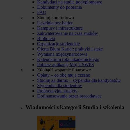
Kandydaci na studia podyplomowe
Dokumenty do pobrania
FAQ
Studiuj komfortowo
Uczelnia bez barier
Kampusy i infrastruktura
Zakwaterowanie na czas studiów
Biblioteki
Organizacje studenckie
Oferta Biura Karier: praktyki i staże
Wymiana międzynarodowa
Kalendarium roku akademickiego
Pobierz aplikację Mój USWPS
Zdobądź wsparcie finansowe
Opłaty – co obejmuje czesne
Studiuj za darmo – stypendia dla kandydatów
Stypendia dla studentów
Preferencyjne kredyty
Dofinansowanie przez pracodawcę
Wiadomości z kategorii
Studia i szkolenia