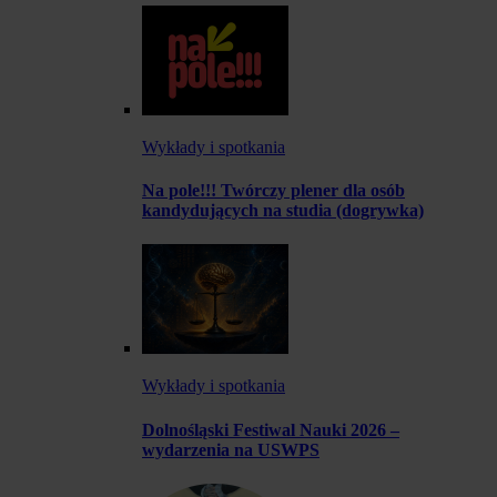
Wykłady i spotkania
Na pole!!! Twórczy plener dla osób
kandydujących na studia (dogrywka)
Wykłady i spotkania
Dolnośląski Festiwal Nauki 2026 –
wydarzenia na USWPS