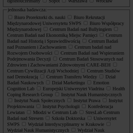
ogólnouczelniany
Sopot
Warszawa
Wrocław
jednostka badawcza:
Biuro Prorektorki ds. nauki
Biuro Rekrutacji
Międzynarodowej Uniwersytetu SWPS
Biuro Współpracy
Międzynarodowej
Centrum Badań nad Bullyingiem
Centrum Badań nad Ekonomiką Miejsc Pamięci
Centrum
Badań nad Historią i Sprawiedliwością
Centrum Badań
nad Poznaniem i Zachowaniem
Centrum badań nad
Rozwojem Osobowości
Centrum Badań nad Wspieraniem
Podejmowania Decyzji
Centrum Badań Stosowanych nad
Zdrowiem i Zachowaniami Zdrowotnymi CARE-BEH
Centrum Cywilizacji Azji Wschodniej
Centrum Studiów
nad Demokracją
Centrum Transferu Wiedzy
Dział
Badań Naukowych
Dział Marketingu
Emotion
Cognition Lab
Europejski Uniwersytet Viadrina
Health
Coping Research Group
Instytut Nauk Humanistycznych
Instytut Nauk Społecznych
Instytut Prawa
Instytut
Projektowania
Instytut Psychologii
Konfederacja
Lewiatan
Młodzi w Centrum Lab
StresLab Centrum
Badań nad Stresem
Szkoła Doktorska
Uniwersytet
SWPS
Wydział Interdyscyplinarny w Krakowie
Wydział Nauk Humanistycznych
Wydział Nauk