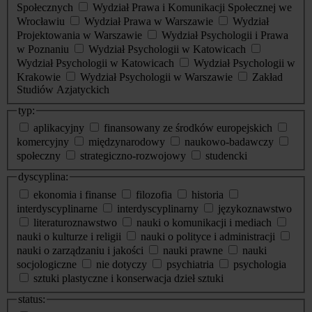
Społecznych
Wydział Prawa i Komunikacji Społecznej we
Wrocławiu
Wydział Prawa w Warszawie
Wydział
Projektowania w Warszawie
Wydział Psychologii i Prawa
w Poznaniu
Wydział Psychologii w Katowicach
Wydział Psychologii w Katowicach
Wydział Psychologii w
Krakowie
Wydział Psychologii w Warszawie
Zakład
Studiów Azjatyckich
typ:
aplikacyjny
finansowany ze środków europejskich
komercyjny
międzynarodowy
naukowo-badawczy
społeczny
strategiczno-rozwojowy
studencki
dyscyplina:
ekonomia i finanse
filozofia
historia
interdyscyplinarne
interdyscyplinarny
językoznawstwo
literaturoznawstwo
nauki o komunikacji i mediach
nauki o kulturze i religii
nauki o polityce i administracji
nauki o zarządzaniu i jakości
nauki prawne
nauki
socjologiczne
nie dotyczy
psychiatria
psychologia
sztuki plastyczne i konserwacja dzieł sztuki
status: