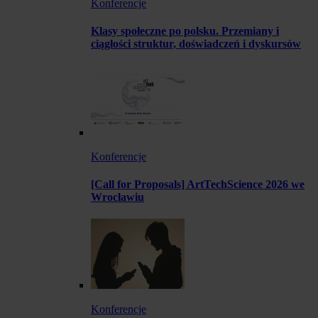
Konferencje
Klasy społeczne po polsku. Przemiany i
ciągłości struktur, doświadczeń i dyskursów
Konferencje
[Call for Proposals] ArtTechScience 2026 we
Wrocławiu
Konferencje