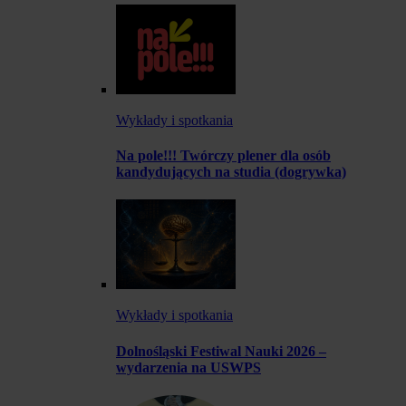
Wykłady i spotkania
Na pole!!! Twórczy plener dla osób
kandydujących na studia (dogrywka)
Wykłady i spotkania
Dolnośląski Festiwal Nauki 2026 –
wydarzenia na USWPS