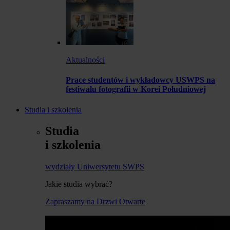
Aktualności
Prace studentów i wykładowcy USWPS na
festiwalu fotografii w Korei Południowej
Studia i szkolenia
Studia
i szkolenia
wydziały Uniwersytetu SWPS
Jakie studia wybrać?
Zapraszamy na Drzwi Otwarte