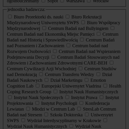
ogólnouczelniany
Sopot
Warszawa
Wrocław
jednostka badawcza:
Biuro Prorektorki ds. nauki
Biuro Rekrutacji
Międzynarodowej Uniwersytetu SWPS
Biuro Współpracy
Międzynarodowej
Centrum Badań nad Bullyingiem
Centrum Badań nad Ekonomiką Miejsc Pamięci
Centrum
Badań nad Historią i Sprawiedliwością
Centrum Badań
nad Poznaniem i Zachowaniem
Centrum badań nad
Rozwojem Osobowości
Centrum Badań nad Wspieraniem
Podejmowania Decyzji
Centrum Badań Stosowanych nad
Zdrowiem i Zachowaniami Zdrowotnymi CARE-BEH
Centrum Cywilizacji Azji Wschodniej
Centrum Studiów
nad Demokracją
Centrum Transferu Wiedzy
Dział
Badań Naukowych
Dział Marketingu
Emotion
Cognition Lab
Europejski Uniwersytet Viadrina
Health
Coping Research Group
Instytut Nauk Humanistycznych
Instytut Nauk Społecznych
Instytut Prawa
Instytut
Projektowania
Instytut Psychologii
Konfederacja
Lewiatan
Młodzi w Centrum Lab
StresLab Centrum
Badań nad Stresem
Szkoła Doktorska
Uniwersytet
SWPS
Wydział Interdyscyplinarny w Krakowie
Wydział Nauk Humanistycznych
Wydział Nauk