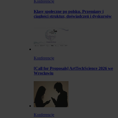
Konferencje
Klasy społeczne po polsku. Przemiany i
ciągłości struktur, doświadczeń i dyskursów
Konferencje
[Call for Proposals] ArtTechScience 2026 we
Wrocławiu
Konferencje