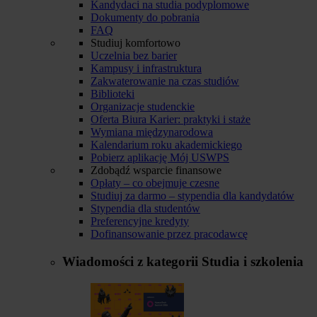
Kandydaci na studia podyplomowe
Dokumenty do pobrania
FAQ
Studiuj komfortowo
Uczelnia bez barier
Kampusy i infrastruktura
Zakwaterowanie na czas studiów
Biblioteki
Organizacje studenckie
Oferta Biura Karier: praktyki i staże
Wymiana międzynarodowa
Kalendarium roku akademickiego
Pobierz aplikację Mój USWPS
Zdobądź wsparcie finansowe
Opłaty – co obejmuje czesne
Studiuj za darmo – stypendia dla kandydatów
Stypendia dla studentów
Preferencyjne kredyty
Dofinansowanie przez pracodawcę
Wiadomości z kategorii
Studia i szkolenia