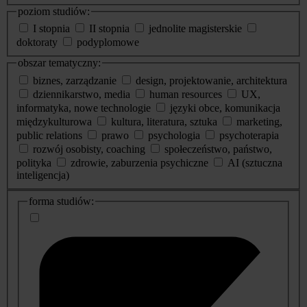
poziom studiów:
I stopnia
II stopnia
jednolite magisterskie
doktoraty
podyplomowe
obszar tematyczny:
biznes, zarządzanie
design, projektowanie, architektura
dziennikarstwo, media
human resources
UX,
informatyka, nowe technologie
języki obce, komunikacja
międzykulturowa
kultura, literatura, sztuka
marketing,
public relations
prawo
psychologia
psychoterapia
rozwój osobisty, coaching
społeczeństwo, państwo,
polityka
zdrowie, zaburzenia psychiczne
AI (sztuczna
inteligencja)
dodatkowe
forma studiów:
informacje
o
studiach