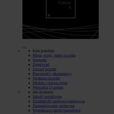
Kim jesteśmy
Misja, wizja, status uczelni
Strategia
Założyciel
Zarząd uczelni
Pracownicy akademiccy
Struktura uczelni
Medale i odznaczenia
Wirtualna Uczelnia
Jak działamy
Jakość kształcenia
Działalność naukowo-badawcza
Zaangażowanie społeczne
Współpraca międzynarodowa