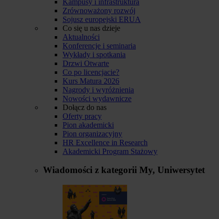
Kampusy i infrastruktura
Zrównoważony rozwój
Sojusz europejski ERUA
Co się u nas dzieje
Aktualności
Konferencje i seminaria
Wykłady i spotkania
Drzwi Otwarte
Co po licencjacie?
Kurs Matura 2026
Nagrody i wyróżnienia
Nowości wydawnicze
Dołącz do nas
Oferty pracy
Pion akademicki
Pion organizacyjny
HR Excellence in Research
Akademicki Program Stażowy
Wiadomości z kategorii
My, Uniwersytet