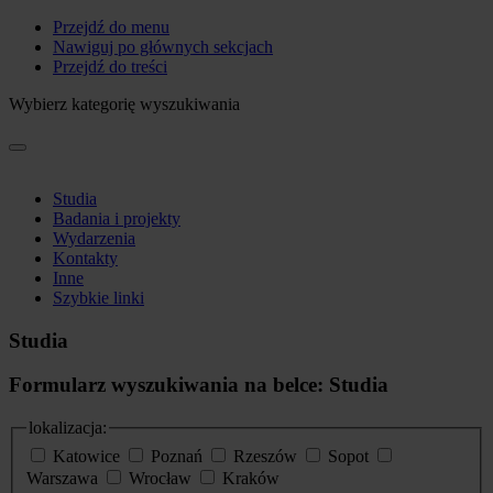
Przejdź do menu
Nawiguj po głównych sekcjach
Przejdź do treści
Wybierz kategorię wyszukiwania
Studia
Badania i projekty
Wydarzenia
Kontakty
Inne
Szybkie linki
Studia
Formularz wyszukiwania na belce: Studia
lokalizacja:
Katowice
Poznań
Rzeszów
Sopot
Warszawa
Wrocław
Kraków