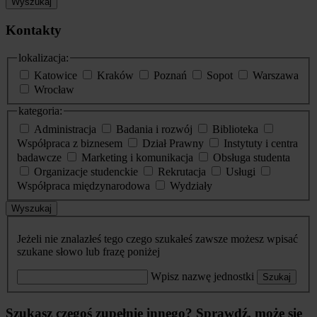
Wyszukaj
Kontakty
lokalizacja:
Katowice
Kraków
Poznań
Sopot
Warszawa
Wrocław
kategoria:
Administracja
Badania i rozwój
Biblioteka
Współpraca z biznesem
Dział Prawny
Instytuty i centra
badawcze
Marketing i komunikacja
Obsługa studenta
Organizacje studenckie
Rekrutacja
Usługi
Współpraca międzynarodowa
Wydziały
Wyszukaj
Jeżeli nie znalazłeś tego czego szukałeś zawsze możesz wpisać
szukane słowo lub frazę poniżej
Wpisz nazwę jednostki
Szukaj
Szukasz czegoś zupełnie innego? Sprawdź, może się