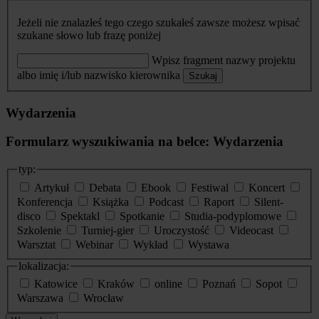
Jeżeli nie znalazłeś tego czego szukałeś zawsze możesz wpisać
szukane słowo lub frazę poniżej
Wpisz fragment nazwy projektu
albo imię i/lub nazwisko kierownika
Szukaj
Wydarzenia
Formularz wyszukiwania na belce: Wydarzenia
typ:
Artykuł
Debata
Ebook
Festiwal
Koncert
Konferencja
Książka
Podcast
Raport
Silent-
disco
Spektakl
Spotkanie
Studia-podyplomowe
Szkolenie
Turniej-gier
Uroczystość
Videocast
Warsztat
Webinar
Wykład
Wystawa
lokalizacja:
Katowice
Kraków
online
Poznań
Sopot
Warszawa
Wrocław