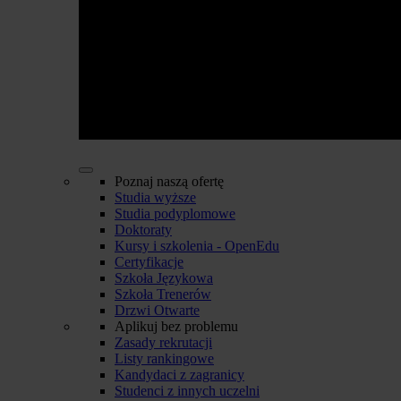
Poznaj naszą ofertę
Studia wyższe
Studia podyplomowe
Doktoraty
Kursy i szkolenia - OpenEdu
Certyfikacje
Szkoła Językowa
Szkoła Trenerów
Drzwi Otwarte
Aplikuj bez problemu
Zasady rekrutacji
Listy rankingowe
Kandydaci z zagranicy
Studenci z innych uczelni