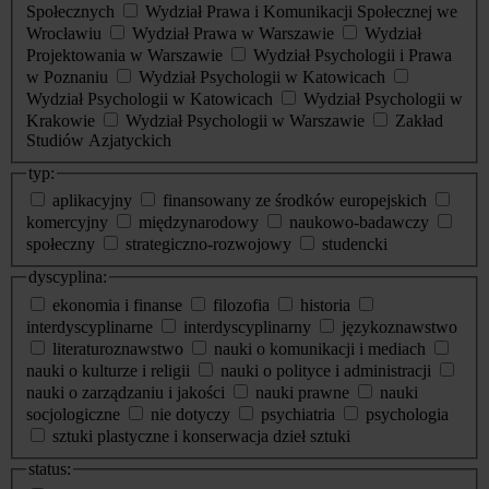
Społecznych
Wydział Prawa i Komunikacji Społecznej we
Wrocławiu
Wydział Prawa w Warszawie
Wydział
Projektowania w Warszawie
Wydział Psychologii i Prawa
w Poznaniu
Wydział Psychologii w Katowicach
Wydział Psychologii w Katowicach
Wydział Psychologii w
Krakowie
Wydział Psychologii w Warszawie
Zakład
Studiów Azjatyckich
typ:
aplikacyjny
finansowany ze środków europejskich
komercyjny
międzynarodowy
naukowo-badawczy
społeczny
strategiczno-rozwojowy
studencki
dyscyplina:
ekonomia i finanse
filozofia
historia
interdyscyplinarne
interdyscyplinarny
językoznawstwo
literaturoznawstwo
nauki o komunikacji i mediach
nauki o kulturze i religii
nauki o polityce i administracji
nauki o zarządzaniu i jakości
nauki prawne
nauki
socjologiczne
nie dotyczy
psychiatria
psychologia
sztuki plastyczne i konserwacja dzieł sztuki
status: