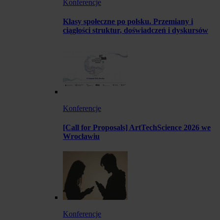
Konferencje
Klasy społeczne po polsku. Przemiany i
ciągłości struktur, doświadczeń i dyskursów
Konferencje
[Call for Proposals] ArtTechScience 2026 we
Wrocławiu
Konferencje