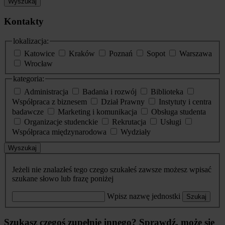
Wyszukaj
Kontakty
lokalizacja:
Katowice
Kraków
Poznań
Sopot
Warszawa
Wrocław
kategoria:
Administracja
Badania i rozwój
Biblioteka
Współpraca z biznesem
Dział Prawny
Instytuty i centra
badawcze
Marketing i komunikacja
Obsługa studenta
Organizacje studenckie
Rekrutacja
Usługi
Współpraca międzynarodowa
Wydziały
Wyszukaj
Jeżeli nie znalazłeś tego czego szukałeś zawsze możesz wpisać
szukane słowo lub frazę poniżej
Wpisz nazwę jednostki
Szukaj
Szukasz czegoś zupełnie innego? Sprawdź, może się