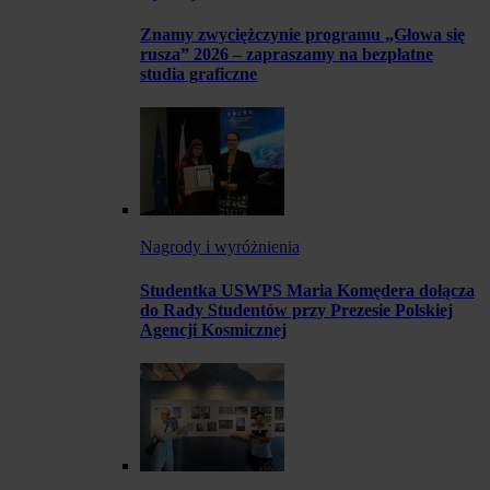
Znamy zwyciężczynie programu „Głowa się
rusza” 2026 – zapraszamy na bezpłatne
studia graficzne
Nagrody i wyróżnienia
Studentka USWPS Maria Komędera dołącza
do Rady Studentów przy Prezesie Polskiej
Agencji Kosmicznej