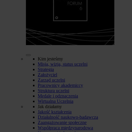
Kim jesteśmy
Misja, wizja, status uczelni
Strategia
Założyciel
Zarząd uczelni
Pracownicy akademiccy
Struktura uczelni
Medale i odznaczenia
Wirtualna Uczelnia
Jak działamy
Jakość kształcenia
Działalność naukowo-badawcza
Zaangażowanie społeczne
Współpraca międzynarodowa