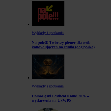
Wykłady i spotkania
Na pole!!! Twórczy plener dla osób
kandydujących na studia (dogrywka)
Wykłady i spotkania
Dolnośląski Festiwal Nauki 2026 –
wydarzenia na USWPS