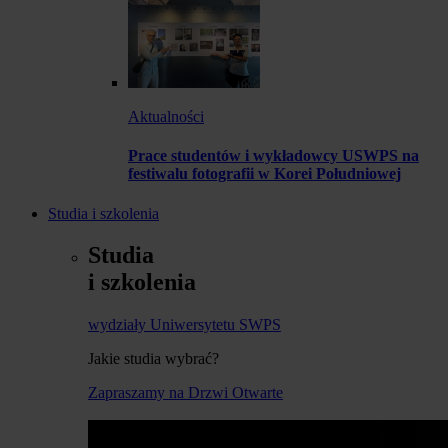
Aktualności
Prace studentów i wykładowcy USWPS na
festiwalu fotografii w Korei Południowej
Studia i szkolenia
Studia
i szkolenia
wydziały Uniwersytetu SWPS
Jakie studia wybrać?
Zapraszamy na Drzwi Otwarte