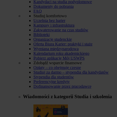
Kandydaci na studia podyplomowe
Dokumenty do pobrania
FAQ
Studiuj komfortowo
Uczelnia bez barier
Kampusy i infrastruktura
Zakwaterowanie na czas studiów
Biblioteki
Organizacje studenckie
Oferta Biura Karier: praktyki i staże
Wymiana międzynarodowa
Kalendarium roku akademickiego
Pobierz aplikację Mój USWPS
Zdobądź wsparcie finansowe
Opłaty – co obejmuje czesne
Studiuj za darmo – stypendia dla kandydatów
Stypendia dla studentów
Preferencyjne kredyty
Dofinansowanie przez pracodawcę
Wiadomości z kategorii
Studia i szkolenia