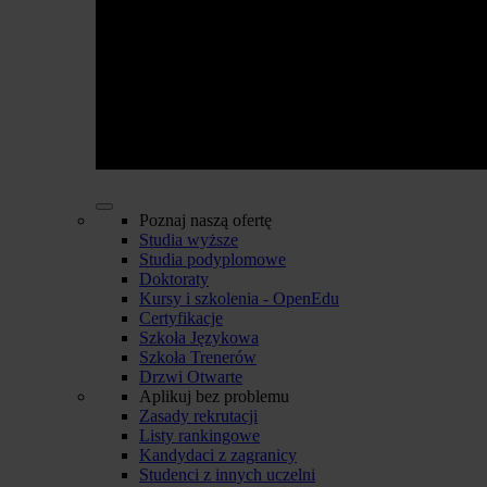
Poznaj naszą ofertę
Studia wyższe
Studia podyplomowe
Doktoraty
Kursy i szkolenia - OpenEdu
Certyfikacje
Szkoła Językowa
Szkoła Trenerów
Drzwi Otwarte
Aplikuj bez problemu
Zasady rekrutacji
Listy rankingowe
Kandydaci z zagranicy
Studenci z innych uczelni