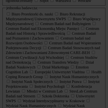
ogólnouczelniany
Sopot
Warszawa
Wrocław
jednostka badawcza:
Biuro Prorektorki ds. nauki
Biuro Rekrutacji
Międzynarodowej Uniwersytetu SWPS
Biuro Współpracy
Międzynarodowej
Centrum Badań nad Bullyingiem
Centrum Badań nad Ekonomiką Miejsc Pamięci
Centrum
Badań nad Historią i Sprawiedliwością
Centrum Badań
nad Poznaniem i Zachowaniem
Centrum badań nad
Rozwojem Osobowości
Centrum Badań nad Wspieraniem
Podejmowania Decyzji
Centrum Badań Stosowanych nad
Zdrowiem i Zachowaniami Zdrowotnymi CARE-BEH
Centrum Cywilizacji Azji Wschodniej
Centrum Studiów
nad Demokracją
Centrum Transferu Wiedzy
Dział
Badań Naukowych
Dział Marketingu
Emotion
Cognition Lab
Europejski Uniwersytet Viadrina
Health
Coping Research Group
Instytut Nauk Humanistycznych
Instytut Nauk Społecznych
Instytut Prawa
Instytut
Projektowania
Instytut Psychologii
Konfederacja
Lewiatan
Młodzi w Centrum Lab
StresLab Centrum
Badań nad Stresem
Szkoła Doktorska
Uniwersytet
SWPS
Wydział Interdyscyplinarny w Krakowie
Wydział Nauk Humanistycznych
Wydział Nauk