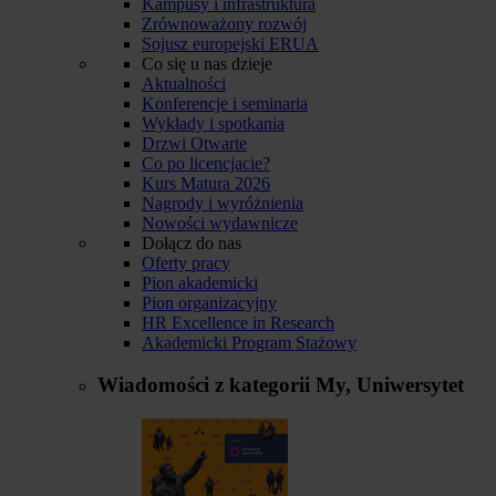
Kampusy i infrastruktura
Zrównoważony rozwój
Sojusz europejski ERUA
Co się u nas dzieje
Aktualności
Konferencje i seminaria
Wykłady i spotkania
Drzwi Otwarte
Co po licencjacie?
Kurs Matura 2026
Nagrody i wyróżnienia
Nowości wydawnicze
Dołącz do nas
Oferty pracy
Pion akademicki
Pion organizacyjny
HR Excellence in Research
Akademicki Program Stażowy
Wiadomości z kategorii
My, Uniwersytet