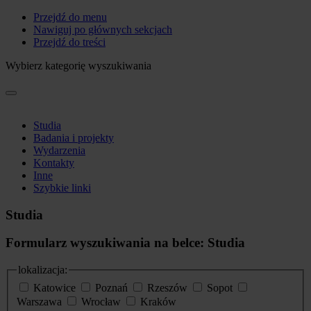
Przejdź do menu
Nawiguj po głównych sekcjach
Przejdź do treści
Wybierz kategorię wyszukiwania
Studia
Badania i projekty
Wydarzenia
Kontakty
Inne
Szybkie linki
Studia
Formularz wyszukiwania na belce: Studia
lokalizacja:
Katowice
Poznań
Rzeszów
Sopot
Warszawa
Wrocław
Kraków