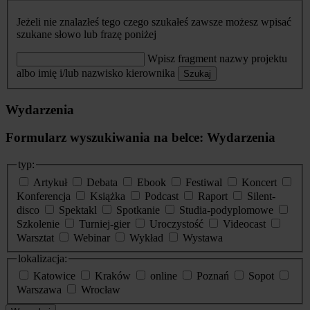
Jeżeli nie znalazłeś tego czego szukałeś zawsze możesz wpisać
szukane słowo lub frazę poniżej
Wpisz fragment nazwy projektu
albo imię i/lub nazwisko kierownika
Szukaj
Wydarzenia
Formularz wyszukiwania na belce: Wydarzenia
typ:
Artykuł
Debata
Ebook
Festiwal
Koncert
Konferencja
Książka
Podcast
Raport
Silent-
disco
Spektakl
Spotkanie
Studia-podyplomowe
Szkolenie
Turniej-gier
Uroczystość
Videocast
Warsztat
Webinar
Wykład
Wystawa
lokalizacja:
Katowice
Kraków
online
Poznań
Sopot
Warszawa
Wrocław