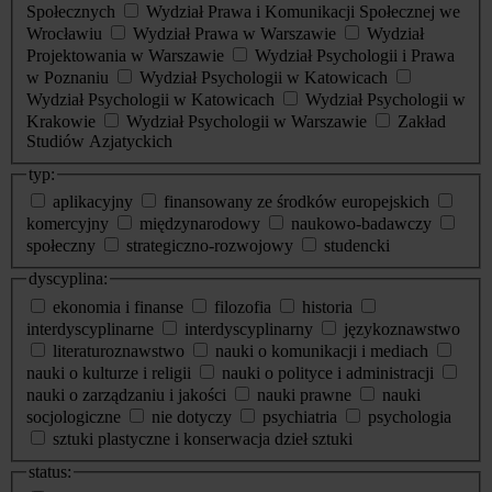
Społecznych
Wydział Prawa i Komunikacji Społecznej we
Wrocławiu
Wydział Prawa w Warszawie
Wydział
Projektowania w Warszawie
Wydział Psychologii i Prawa
w Poznaniu
Wydział Psychologii w Katowicach
Wydział Psychologii w Katowicach
Wydział Psychologii w
Krakowie
Wydział Psychologii w Warszawie
Zakład
Studiów Azjatyckich
typ:
aplikacyjny
finansowany ze środków europejskich
komercyjny
międzynarodowy
naukowo-badawczy
społeczny
strategiczno-rozwojowy
studencki
dyscyplina:
ekonomia i finanse
filozofia
historia
interdyscyplinarne
interdyscyplinarny
językoznawstwo
literaturoznawstwo
nauki o komunikacji i mediach
nauki o kulturze i religii
nauki o polityce i administracji
nauki o zarządzaniu i jakości
nauki prawne
nauki
socjologiczne
nie dotyczy
psychiatria
psychologia
sztuki plastyczne i konserwacja dzieł sztuki
status: