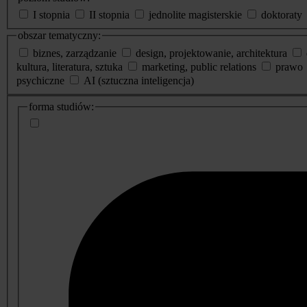
I stopnia
II stopnia
jednolite magisterskie
doktoraty
obszar tematyczny:
biznes, zarządzanie
design, projektowanie, architektura
kultura, literatura, sztuka
marketing, public relations
prawo
psychiczne
AI (sztuczna inteligencja)
dodatkowe
forma studiów:
informacje
o
studiach