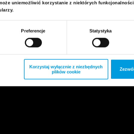
może uniemożliwić korzystanie z niektórych funkcjonalnośc
ularzy.
Preferencje
Statystyka
Korzystaj wyłącznie z niezbędnych
Zezwól
plików cookie