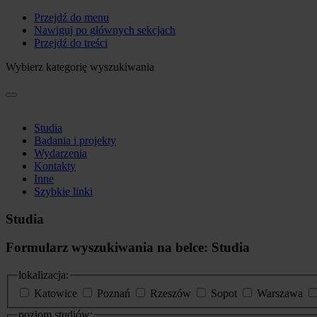
Przejdź do menu
Nawiguj po głównych sekcjach
Przejdź do treści
Wybierz kategorię wyszukiwania
Studia
Badania i projekty
Wydarzenia
Kontakty
Inne
Szybkie linki
Studia
Formularz wyszukiwania na belce: Studia
lokalizacja:
Katowice
Poznań
Rzeszów
Sopot
Warszawa
poziom studiów: