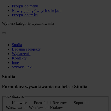
Przejdź do menu
Nawiguj po głównych sekcjach
Przejdź do treści
Wybierz kategorię wyszukiwania
Studia
Badania i projekty
Wydarzenia
Kontakty
Inne
Szybkie linki
Studia
Formularz wyszukiwania na belce: Studia
lokalizacja:
Katowice
Poznań
Rzeszów
Sopot
Warszawa
Wrocław
Kraków