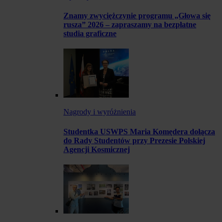
Znamy zwyciężczynie programu „Głowa się
rusza” 2026 – zapraszamy na bezpłatne
studia graficzne
Nagrody i wyróżnienia
Studentka USWPS Maria Komędera dołącza
do Rady Studentów przy Prezesie Polskiej
Agencji Kosmicznej