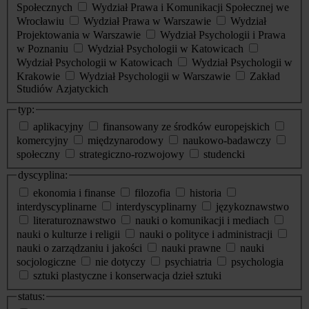
Społecznych
Wydział Prawa i Komunikacji Społecznej we
Wrocławiu
Wydział Prawa w Warszawie
Wydział
Projektowania w Warszawie
Wydział Psychologii i Prawa
w Poznaniu
Wydział Psychologii w Katowicach
Wydział Psychologii w Katowicach
Wydział Psychologii w
Krakowie
Wydział Psychologii w Warszawie
Zakład
Studiów Azjatyckich
typ:
aplikacyjny
finansowany ze środków europejskich
komercyjny
międzynarodowy
naukowo-badawczy
społeczny
strategiczno-rozwojowy
studencki
dyscyplina:
ekonomia i finanse
filozofia
historia
interdyscyplinarne
interdyscyplinarny
językoznawstwo
literaturoznawstwo
nauki o komunikacji i mediach
nauki o kulturze i religii
nauki o polityce i administracji
nauki o zarządzaniu i jakości
nauki prawne
nauki
socjologiczne
nie dotyczy
psychiatria
psychologia
sztuki plastyczne i konserwacja dzieł sztuki
status: