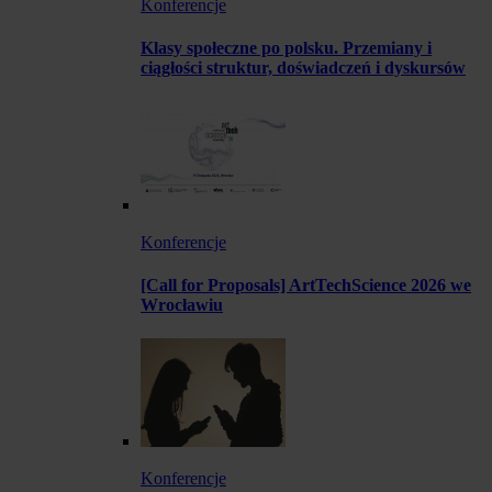
Konferencje
Klasy społeczne po polsku. Przemiany i
ciągłości struktur, doświadczeń i dyskursów
Konferencje
[Call for Proposals] ArtTechScience 2026 we
Wrocławiu
Konferencje