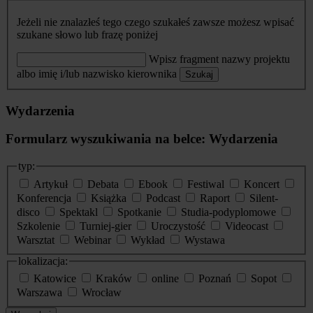
Jeżeli nie znalazłeś tego czego szukałeś zawsze możesz wpisać
szukane słowo lub frazę poniżej
Wpisz fragment nazwy projektu
albo imię i/lub nazwisko kierownika
Szukaj
Wydarzenia
Formularz wyszukiwania na belce: Wydarzenia
typ:
Artykuł
Debata
Ebook
Festiwal
Koncert
Konferencja
Książka
Podcast
Raport
Silent-
disco
Spektakl
Spotkanie
Studia-podyplomowe
Szkolenie
Turniej-gier
Uroczystość
Videocast
Warsztat
Webinar
Wykład
Wystawa
lokalizacja:
Katowice
Kraków
online
Poznań
Sopot
Warszawa
Wrocław