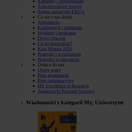
Kampusy i infrastruktura
Zrównoważony rozwój
Sojusz europejski ERUA
Co się u nas dzieje
Aktualności
Konferencje i seminaria
Wykłady i spotkania
Drzwi Otwarte
Co po licencjacie?
Kurs Matura 2026
Nagrody i wyróżnienia
Nowości wydawnicze
Dołącz do nas
Oferty pracy
Pion akademicki
Pion organizacyjny
HR Excellence in Research
Akademicki Program Stażowy
Wiadomości z kategorii
My, Uniwersytet