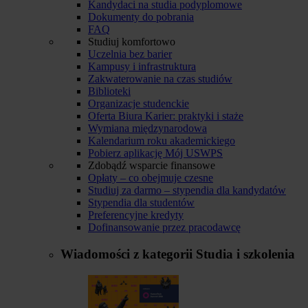
Kandydaci na studia podyplomowe
Dokumenty do pobrania
FAQ
Studiuj komfortowo
Uczelnia bez barier
Kampusy i infrastruktura
Zakwaterowanie na czas studiów
Biblioteki
Organizacje studenckie
Oferta Biura Karier: praktyki i staże
Wymiana międzynarodowa
Kalendarium roku akademickiego
Pobierz aplikację Mój USWPS
Zdobądź wsparcie finansowe
Opłaty – co obejmuje czesne
Studiuj za darmo – stypendia dla kandydatów
Stypendia dla studentów
Preferencyjne kredyty
Dofinansowanie przez pracodawcę
Wiadomości z kategorii
Studia i szkolenia