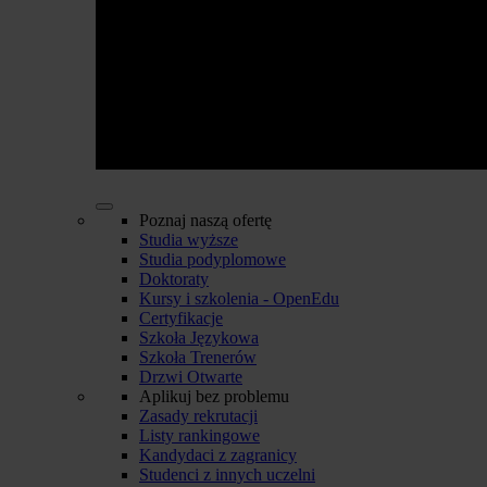
Poznaj naszą ofertę
Studia wyższe
Studia podyplomowe
Doktoraty
Kursy i szkolenia - OpenEdu
Certyfikacje
Szkoła Językowa
Szkoła Trenerów
Drzwi Otwarte
Aplikuj bez problemu
Zasady rekrutacji
Listy rankingowe
Kandydaci z zagranicy
Studenci z innych uczelni