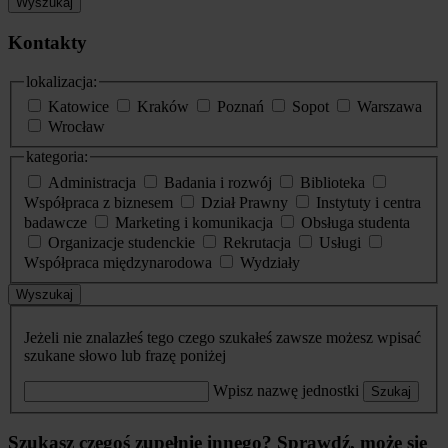
Wyszukaj
Kontakty
lokalizacja:
Katowice
Kraków
Poznań
Sopot
Warszawa
Wrocław
kategoria:
Administracja
Badania i rozwój
Biblioteka
Współpraca z biznesem
Dział Prawny
Instytuty i centra
badawcze
Marketing i komunikacja
Obsługa studenta
Organizacje studenckie
Rekrutacja
Usługi
Współpraca międzynarodowa
Wydziały
Wyszukaj
Jeżeli nie znalazłeś tego czego szukałeś zawsze możesz wpisać
szukane słowo lub frazę poniżej
Wpisz nazwę jednostki
Szukaj
Szukasz czegoś zupełnie innego? Sprawdź, może się