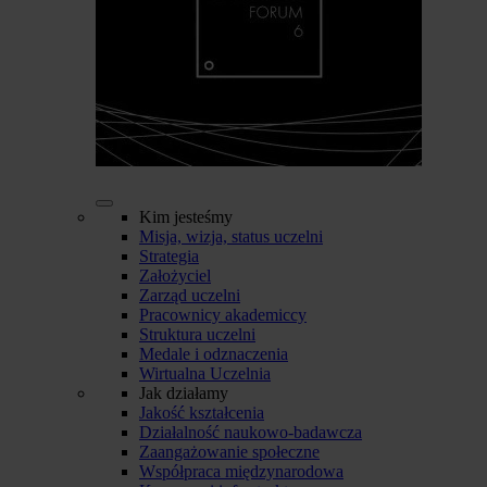
Kim jesteśmy
Misja, wizja, status uczelni
Strategia
Założyciel
Zarząd uczelni
Pracownicy akademiccy
Struktura uczelni
Medale i odznaczenia
Wirtualna Uczelnia
Jak działamy
Jakość kształcenia
Działalność naukowo-badawcza
Zaangażowanie społeczne
Współpraca międzynarodowa