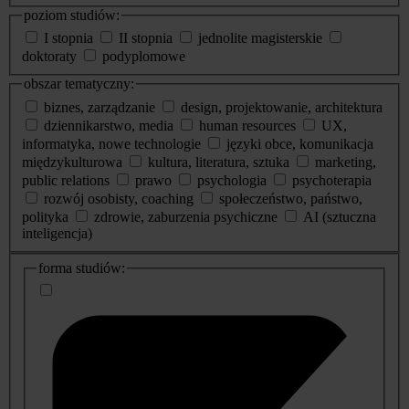
poziom studiów:
I stopnia
II stopnia
jednolite magisterskie
doktoraty
podyplomowe
obszar tematyczny:
biznes, zarządzanie
design, projektowanie, architektura
dziennikarstwo, media
human resources
UX,
informatyka, nowe technologie
języki obce, komunikacja
międzykulturowa
kultura, literatura, sztuka
marketing,
public relations
prawo
psychologia
psychoterapia
rozwój osobisty, coaching
społeczeństwo, państwo,
polityka
zdrowie, zaburzenia psychiczne
AI (sztuczna
inteligencja)
dodatkowe
forma studiów:
informacje
o
studiach