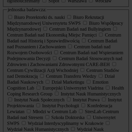
ogólnouczelniany
Sopot
Warszawa
Wrocław
jednostka badawcza:
Biuro Prorektorki ds. nauki
Biuro Rekrutacji
Międzynarodowej Uniwersytetu SWPS
Biuro Współpracy
Międzynarodowej
Centrum Badań nad Bullyingiem
Centrum Badań nad Ekonomiką Miejsc Pamięci
Centrum
Badań nad Historią i Sprawiedliwością
Centrum Badań
nad Poznaniem i Zachowaniem
Centrum badań nad
Rozwojem Osobowości
Centrum Badań nad Wspieraniem
Podejmowania Decyzji
Centrum Badań Stosowanych nad
Zdrowiem i Zachowaniami Zdrowotnymi CARE-BEH
Centrum Cywilizacji Azji Wschodniej
Centrum Studiów
nad Demokracją
Centrum Transferu Wiedzy
Dział
Badań Naukowych
Dział Marketingu
Emotion
Cognition Lab
Europejski Uniwersytet Viadrina
Health
Coping Research Group
Instytut Nauk Humanistycznych
Instytut Nauk Społecznych
Instytut Prawa
Instytut
Projektowania
Instytut Psychologii
Konfederacja
Lewiatan
Młodzi w Centrum Lab
StresLab Centrum
Badań nad Stresem
Szkoła Doktorska
Uniwersytet
SWPS
Wydział Interdyscyplinarny w Krakowie
Wydział Nauk Humanistycznych
Wydział Nauk