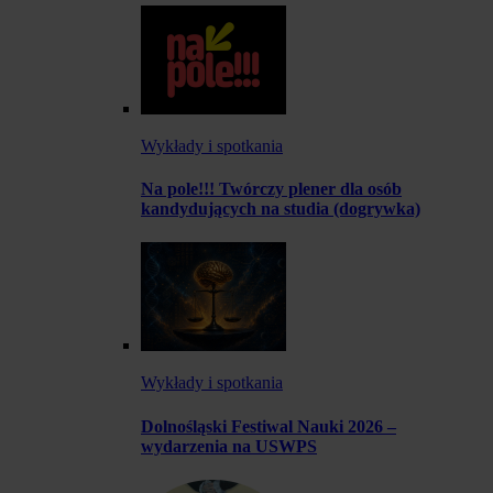
Wykłady i spotkania
Na pole!!! Twórczy plener dla osób
kandydujących na studia (dogrywka)
Wykłady i spotkania
Dolnośląski Festiwal Nauki 2026 –
wydarzenia na USWPS