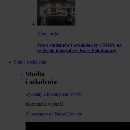
Aktualności
Prace studentów i wykładowcy USWPS na
festiwalu fotografii w Korei Południowej
Studia i szkolenia
Studia
i szkolenia
wydziały Uniwersytetu SWPS
Jakie studia wybrać?
Zapraszamy na Drzwi Otwarte