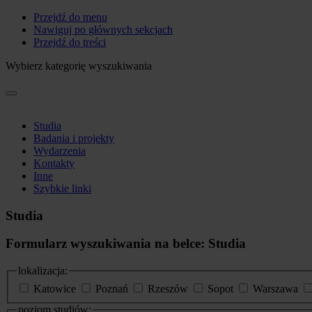
Przejdź do menu
Nawiguj po głównych sekcjach
Przejdź do treści
Wybierz kategorię wyszukiwania
Studia
Badania i projekty
Wydarzenia
Kontakty
Inne
Szybkie linki
Studia
Formularz wyszukiwania na belce: Studia
lokalizacja:
Katowice
Poznań
Rzeszów
Sopot
Warszawa
poziom studiów: