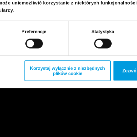
może uniemożliwić korzystanie z niektórych funkcjonalnośc
ularzy.
Preferencje
Statystyka
Korzystaj wyłącznie z niezbędnych
Zezwól
plików cookie