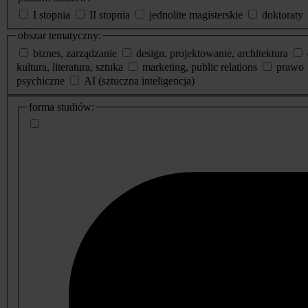
I stopnia
II stopnia
jednolite magisterskie
doktoraty
obszar tematyczny:
biznes, zarządzanie
design, projektowanie, architektura
kultura, literatura, sztuka
marketing, public relations
prawo
psychiczne
AI (sztuczna inteligencja)
dodatkowe
forma studiów:
informacje
o
studiach