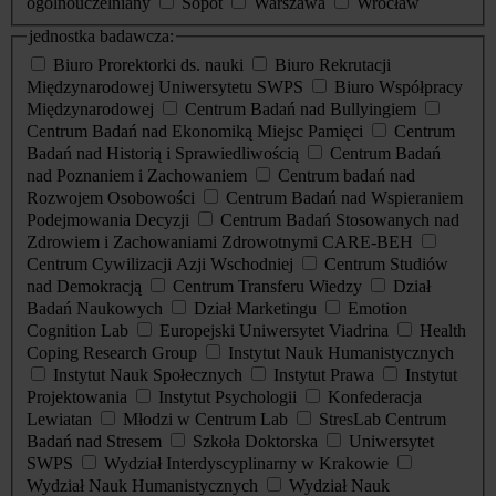
ogólnouczelniany
Sopot
Warszawa
Wrocław
jednostka badawcza:
Biuro Prorektorki ds. nauki
Biuro Rekrutacji
Międzynarodowej Uniwersytetu SWPS
Biuro Współpracy
Międzynarodowej
Centrum Badań nad Bullyingiem
Centrum Badań nad Ekonomiką Miejsc Pamięci
Centrum
Badań nad Historią i Sprawiedliwością
Centrum Badań
nad Poznaniem i Zachowaniem
Centrum badań nad
Rozwojem Osobowości
Centrum Badań nad Wspieraniem
Podejmowania Decyzji
Centrum Badań Stosowanych nad
Zdrowiem i Zachowaniami Zdrowotnymi CARE-BEH
Centrum Cywilizacji Azji Wschodniej
Centrum Studiów
nad Demokracją
Centrum Transferu Wiedzy
Dział
Badań Naukowych
Dział Marketingu
Emotion
Cognition Lab
Europejski Uniwersytet Viadrina
Health
Coping Research Group
Instytut Nauk Humanistycznych
Instytut Nauk Społecznych
Instytut Prawa
Instytut
Projektowania
Instytut Psychologii
Konfederacja
Lewiatan
Młodzi w Centrum Lab
StresLab Centrum
Badań nad Stresem
Szkoła Doktorska
Uniwersytet
SWPS
Wydział Interdyscyplinarny w Krakowie
Wydział Nauk Humanistycznych
Wydział Nauk