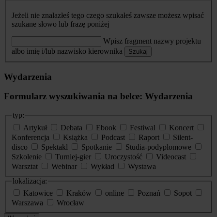
Jeżeli nie znalazłeś tego czego szukałeś zawsze możesz wpisać
szukane słowo lub frazę poniżej
Wpisz fragment nazwy projektu
albo imię i/lub nazwisko kierownika
Szukaj
Wydarzenia
Formularz wyszukiwania na belce: Wydarzenia
typ:
Artykuł
Debata
Ebook
Festiwal
Koncert
Konferencja
Książka
Podcast
Raport
Silent-
disco
Spektakl
Spotkanie
Studia-podyplomowe
Szkolenie
Turniej-gier
Uroczystość
Videocast
Warsztat
Webinar
Wykład
Wystawa
lokalizacja:
Katowice
Kraków
online
Poznań
Sopot
Warszawa
Wrocław