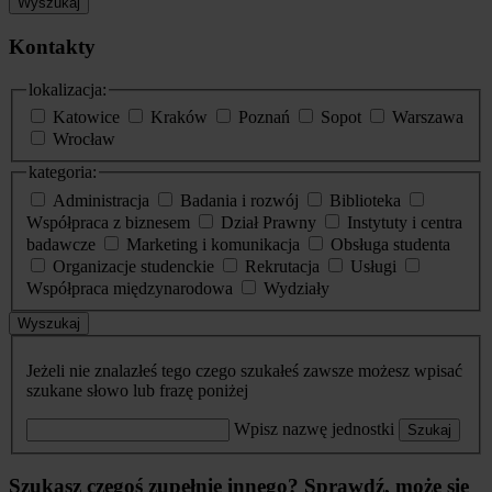
Wyszukaj
Kontakty
lokalizacja:
Katowice
Kraków
Poznań
Sopot
Warszawa
Wrocław
kategoria:
Administracja
Badania i rozwój
Biblioteka
Współpraca z biznesem
Dział Prawny
Instytuty i centra
badawcze
Marketing i komunikacja
Obsługa studenta
Organizacje studenckie
Rekrutacja
Usługi
Współpraca międzynarodowa
Wydziały
Wyszukaj
Jeżeli nie znalazłeś tego czego szukałeś zawsze możesz wpisać
szukane słowo lub frazę poniżej
Wpisz nazwę jednostki
Szukaj
Szukasz czegoś zupełnie innego? Sprawdź, może się