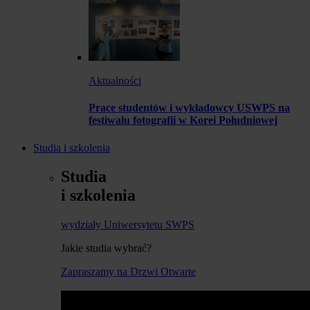
Aktualności
Prace studentów i wykładowcy USWPS na
festiwalu fotografii w Korei Południowej
Studia i szkolenia
Studia
i szkolenia
wydziały Uniwersytetu SWPS
Jakie studia wybrać?
Zapraszamy na Drzwi Otwarte