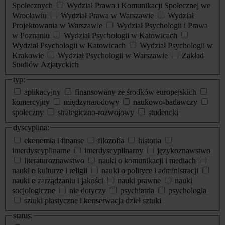
Społecznych
Wydział Prawa i Komunikacji Społecznej we
Wrocławiu
Wydział Prawa w Warszawie
Wydział
Projektowania w Warszawie
Wydział Psychologii i Prawa
w Poznaniu
Wydział Psychologii w Katowicach
Wydział Psychologii w Katowicach
Wydział Psychologii w
Krakowie
Wydział Psychologii w Warszawie
Zakład
Studiów Azjatyckich
typ:
aplikacyjny
finansowany ze środków europejskich
komercyjny
międzynarodowy
naukowo-badawczy
społeczny
strategiczno-rozwojowy
studencki
dyscyplina:
ekonomia i finanse
filozofia
historia
interdyscyplinarne
interdyscyplinarny
językoznawstwo
literaturoznawstwo
nauki o komunikacji i mediach
nauki o kulturze i religii
nauki o polityce i administracji
nauki o zarządzaniu i jakości
nauki prawne
nauki
socjologiczne
nie dotyczy
psychiatria
psychologia
sztuki plastyczne i konserwacja dzieł sztuki
status: