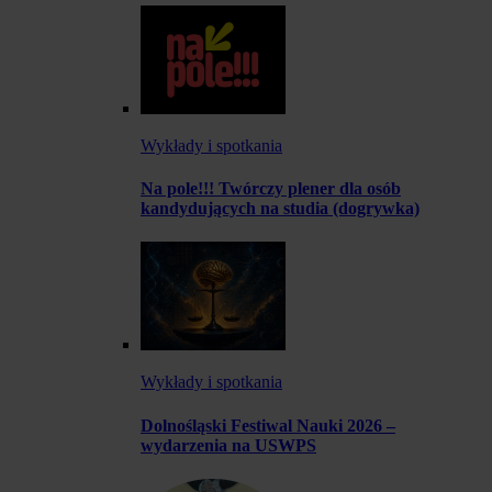
Wykłady i spotkania
Na pole!!! Twórczy plener dla osób
kandydujących na studia (dogrywka)
Wykłady i spotkania
Dolnośląski Festiwal Nauki 2026 –
wydarzenia na USWPS