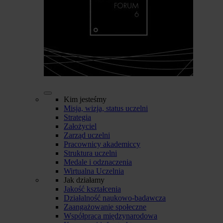
Kim jesteśmy
Misja, wizja, status uczelni
Strategia
Założyciel
Zarząd uczelni
Pracownicy akademiccy
Struktura uczelni
Medale i odznaczenia
Wirtualna Uczelnia
Jak działamy
Jakość kształcenia
Działalność naukowo-badawcza
Zaangażowanie społeczne
Współpraca międzynarodowa