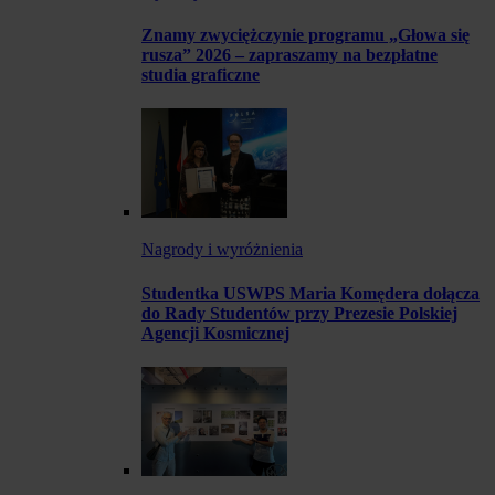
Znamy zwyciężczynie programu „Głowa się
rusza” 2026 – zapraszamy na bezpłatne
studia graficzne
Nagrody i wyróżnienia
Studentka USWPS Maria Komędera dołącza
do Rady Studentów przy Prezesie Polskiej
Agencji Kosmicznej