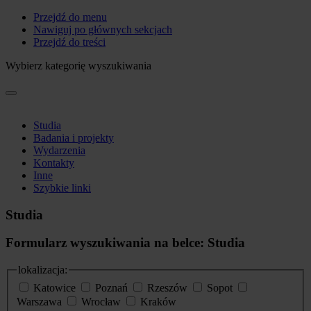
Przejdź do menu
Nawiguj po głównych sekcjach
Przejdź do treści
Wybierz kategorię wyszukiwania
Studia
Badania i projekty
Wydarzenia
Kontakty
Inne
Szybkie linki
Studia
Formularz wyszukiwania na belce: Studia
lokalizacja:
Katowice
Poznań
Rzeszów
Sopot
Warszawa
Wrocław
Kraków