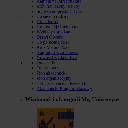
Kampusy i infrastruktura
Zrównoważony rozwój
Sojusz europejski ERUA
Co się u nas dzieje
Aktualności
Konferencje i seminaria
Wykłady i spotkania
Drzwi Otwarte
Co po licencjacie?
Kurs Matura 2026
Nagrody i wyróżnienia
Nowości wydawnicze
Dołącz do nas
Oferty pracy
Pion akademicki
Pion organizacyjny
HR Excellence in Research
Akademicki Program Stażowy
Wiadomości z kategorii
My, Uniwersytet