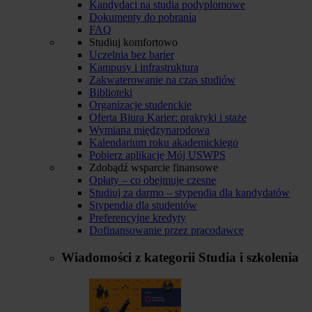
Kandydaci na studia podyplomowe
Dokumenty do pobrania
FAQ
Studiuj komfortowo
Uczelnia bez barier
Kampusy i infrastruktura
Zakwaterowanie na czas studiów
Biblioteki
Organizacje studenckie
Oferta Biura Karier: praktyki i staże
Wymiana międzynarodowa
Kalendarium roku akademickiego
Pobierz aplikację Mój USWPS
Zdobądź wsparcie finansowe
Opłaty – co obejmuje czesne
Studiuj za darmo – stypendia dla kandydatów
Stypendia dla studentów
Preferencyjne kredyty
Dofinansowanie przez pracodawcę
Wiadomości z kategorii
Studia i szkolenia