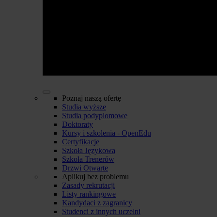
Poznaj naszą ofertę
Studia wyższe
Studia podyplomowe
Doktoraty
Kursy i szkolenia - OpenEdu
Certyfikacje
Szkoła Językowa
Szkoła Trenerów
Drzwi Otwarte
Aplikuj bez problemu
Zasady rekrutacji
Listy rankingowe
Kandydaci z zagranicy
Studenci z innych uczelni