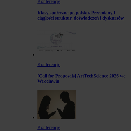
Konferencje
Klasy społeczne po polsku. Przemiany i
ciągłości struktur, doświadczeń i dyskursów
Konferencje
[Call for Proposals] ArtTechScience 2026 we
Wrocławiu
Konferencje