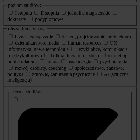
poziom studiów:
I stopnia
II stopnia
jednolite magisterskie
doktoraty
podyplomowe
obszar tematyczny:
biznes, zarządzanie
design, projektowanie, architektura
dziennikarstwo, media
human resources
UX,
informatyka, nowe technologie
języki obce, komunikacja
międzykulturowa
kultura, literatura, sztuka
marketing,
public relations
prawo
psychologia
psychoterapia
rozwój osobisty, coaching
społeczeństwo, państwo,
polityka
zdrowie, zaburzenia psychiczne
AI (sztuczna
inteligencja)
dodatkowe
forma studiów:
informacje
o
studiach