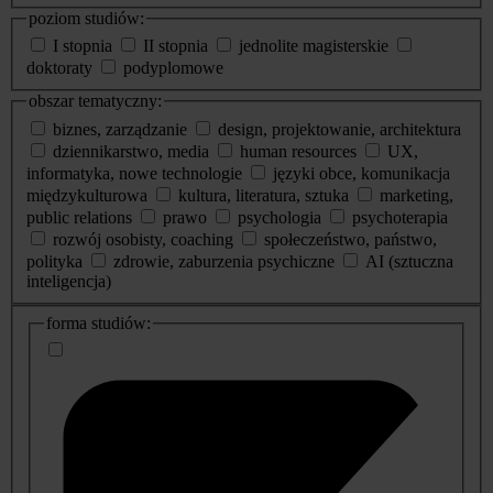
poziom studiów:
I stopnia
II stopnia
jednolite magisterskie
doktoraty
podyplomowe
obszar tematyczny:
biznes, zarządzanie
design, projektowanie, architektura
dziennikarstwo, media
human resources
UX,
informatyka, nowe technologie
języki obce, komunikacja
międzykulturowa
kultura, literatura, sztuka
marketing,
public relations
prawo
psychologia
psychoterapia
rozwój osobisty, coaching
społeczeństwo, państwo,
polityka
zdrowie, zaburzenia psychiczne
AI (sztuczna
inteligencja)
dodatkowe
forma studiów:
informacje
o
studiach