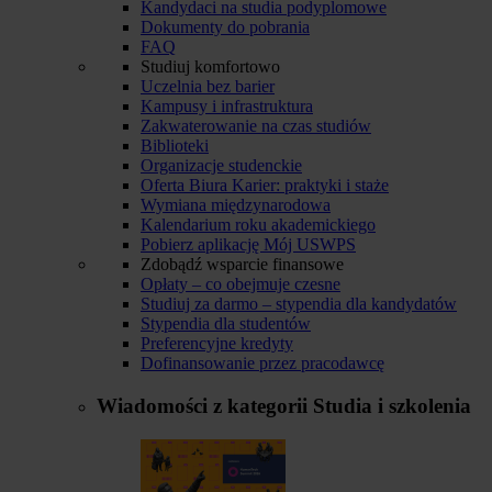
Kandydaci na studia podyplomowe
Dokumenty do pobrania
FAQ
Studiuj komfortowo
Uczelnia bez barier
Kampusy i infrastruktura
Zakwaterowanie na czas studiów
Biblioteki
Organizacje studenckie
Oferta Biura Karier: praktyki i staże
Wymiana międzynarodowa
Kalendarium roku akademickiego
Pobierz aplikację Mój USWPS
Zdobądź wsparcie finansowe
Opłaty – co obejmuje czesne
Studiuj za darmo – stypendia dla kandydatów
Stypendia dla studentów
Preferencyjne kredyty
Dofinansowanie przez pracodawcę
Wiadomości z kategorii
Studia i szkolenia