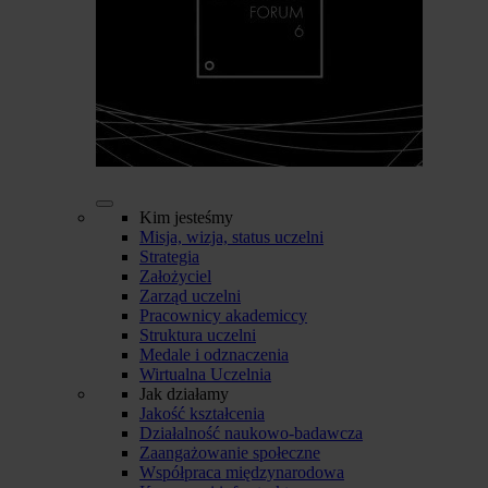
Kim jesteśmy
Misja, wizja, status uczelni
Strategia
Założyciel
Zarząd uczelni
Pracownicy akademiccy
Struktura uczelni
Medale i odznaczenia
Wirtualna Uczelnia
Jak działamy
Jakość kształcenia
Działalność naukowo-badawcza
Zaangażowanie społeczne
Współpraca międzynarodowa