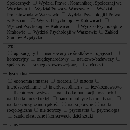
Społecznych
Wydział Prawa i Komunikacji Społecznej we
Wrocławiu
Wydział Prawa w Warszawie
Wydział
Projektowania w Warszawie
Wydział Psychologii i Prawa
w Poznaniu
Wydział Psychologii w Katowicach
Wydział Psychologii w Katowicach
Wydział Psychologii w
Krakowie
Wydział Psychologii w Warszawie
Zakład
Studiów Azjatyckich
typ:
aplikacyjny
finansowany ze środków europejskich
komercyjny
międzynarodowy
naukowo-badawczy
społeczny
strategiczno-rozwojowy
studencki
dyscyplina:
ekonomia i finanse
filozofia
historia
interdyscyplinarne
interdyscyplinarny
językoznawstwo
literaturoznawstwo
nauki o komunikacji i mediach
nauki o kulturze i religii
nauki o polityce i administracji
nauki o zarządzaniu i jakości
nauki prawne
nauki
socjologiczne
nie dotyczy
psychiatria
psychologia
sztuki plastyczne i konserwacja dzieł sztuki
status: