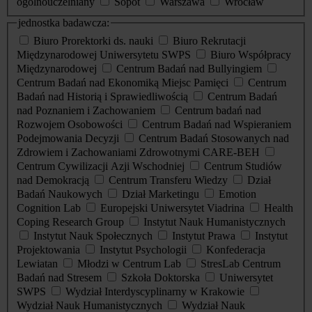
ogólnouczelniany
Sopot
Warszawa
Wrocław
jednostka badawcza:
Biuro Prorektorki ds. nauki
Biuro Rekrutacji
Międzynarodowej Uniwersytetu SWPS
Biuro Współpracy
Międzynarodowej
Centrum Badań nad Bullyingiem
Centrum Badań nad Ekonomiką Miejsc Pamięci
Centrum
Badań nad Historią i Sprawiedliwością
Centrum Badań
nad Poznaniem i Zachowaniem
Centrum badań nad
Rozwojem Osobowości
Centrum Badań nad Wspieraniem
Podejmowania Decyzji
Centrum Badań Stosowanych nad
Zdrowiem i Zachowaniami Zdrowotnymi CARE-BEH
Centrum Cywilizacji Azji Wschodniej
Centrum Studiów
nad Demokracją
Centrum Transferu Wiedzy
Dział
Badań Naukowych
Dział Marketingu
Emotion
Cognition Lab
Europejski Uniwersytet Viadrina
Health
Coping Research Group
Instytut Nauk Humanistycznych
Instytut Nauk Społecznych
Instytut Prawa
Instytut
Projektowania
Instytut Psychologii
Konfederacja
Lewiatan
Młodzi w Centrum Lab
StresLab Centrum
Badań nad Stresem
Szkoła Doktorska
Uniwersytet
SWPS
Wydział Interdyscyplinarny w Krakowie
Wydział Nauk Humanistycznych
Wydział Nauk