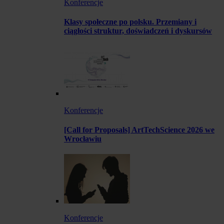
Konferencje
Klasy społeczne po polsku. Przemiany i
ciągłości struktur, doświadczeń i dyskursów
Konferencje
[Call for Proposals] ArtTechScience 2026 we
Wrocławiu
Konferencje