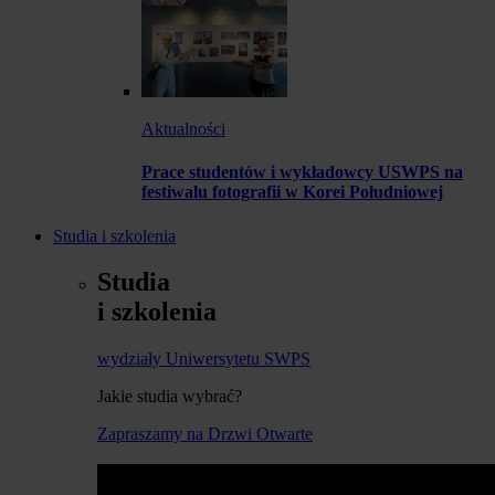
Aktualności
Prace studentów i wykładowcy USWPS na
festiwalu fotografii w Korei Południowej
Studia i szkolenia
Studia
i szkolenia
wydziały Uniwersytetu SWPS
Jakie studia wybrać?
Zapraszamy na Drzwi Otwarte