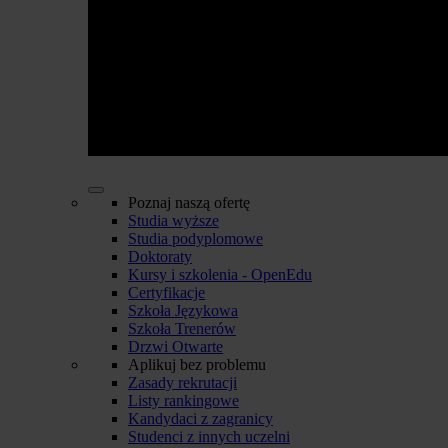
Poznaj naszą ofertę
Studia wyższe
Studia podyplomowe
Doktoraty
Kursy i szkolenia - OpenEdu
Certyfikacje
Szkoła Językowa
Szkoła Trenerów
Drzwi Otwarte
Aplikuj bez problemu
Zasady rekrutacji
Listy rankingowe
Kandydaci z zagranicy
Studenci z innych uczelni