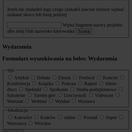
Jeżeli nie znalazłeś tego czego szukałeś zawsze możesz wpisać
szukane słowo lub frazę poniżej
Wpisz fragment nazwy projektu
albo imię i/lub nazwisko kierownika
Szukaj
Wydarzenia
Formularz wyszukiwania na belce: Wydarzenia
typ:
Artykuł
Debata
Ebook
Festiwal
Koncert
Konferencja
Książka
Podcast
Raport
Silent-
disco
Spektakl
Spotkanie
Studia-podyplomowe
Szkolenie
Turniej-gier
Uroczystość
Videocast
Warsztat
Webinar
Wykład
Wystawa
lokalizacja:
Katowice
Kraków
online
Poznań
Sopot
Warszawa
Wrocław