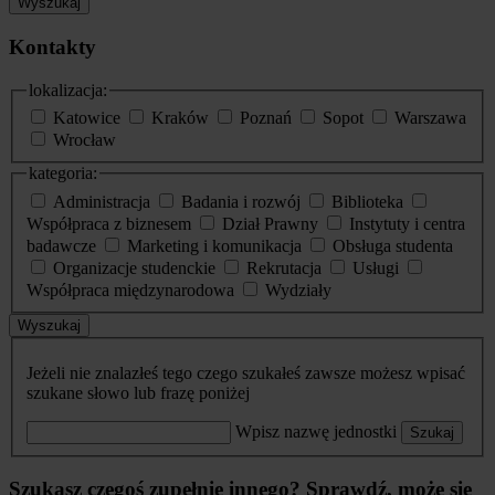
Wyszukaj
Kontakty
lokalizacja:
Katowice
Kraków
Poznań
Sopot
Warszawa
Wrocław
kategoria:
Administracja
Badania i rozwój
Biblioteka
Współpraca z biznesem
Dział Prawny
Instytuty i centra
badawcze
Marketing i komunikacja
Obsługa studenta
Organizacje studenckie
Rekrutacja
Usługi
Współpraca międzynarodowa
Wydziały
Wyszukaj
Jeżeli nie znalazłeś tego czego szukałeś zawsze możesz wpisać
szukane słowo lub frazę poniżej
Wpisz nazwę jednostki
Szukaj
Szukasz czegoś zupełnie innego? Sprawdź, może się