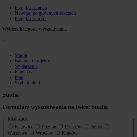
Przejdź do menu
Nawiguj po głównych sekcjach
Przejdź do treści
Wybierz kategorię wyszukiwania
Studia
Badania i projekty
Wydarzenia
Kontakty
Inne
Szybkie linki
Studia
Formularz wyszukiwania na belce: Studia
lokalizacja:
Katowice
Poznań
Rzeszów
Sopot
Warszawa
Wrocław
Kraków