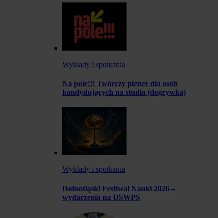
Wykłady i spotkania
Na pole!!! Twórczy plener dla osób
kandydujących na studia (dogrywka)
Wykłady i spotkania
Dolnośląski Festiwal Nauki 2026 –
wydarzenia na USWPS