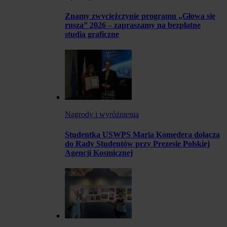
Znamy zwyciężczynie programu „Głowa się
rusza” 2026 – zapraszamy na bezpłatne
studia graficzne
Nagrody i wyróżnienia
Studentka USWPS Maria Komędera dołącza
do Rady Studentów przy Prezesie Polskiej
Agencji Kosmicznej