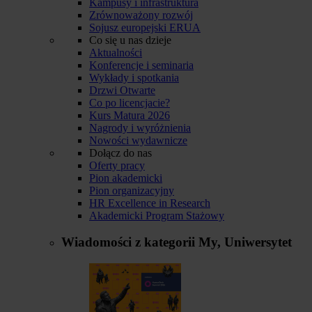
Kampusy i infrastruktura
Zrównoważony rozwój
Sojusz europejski ERUA
Co się u nas dzieje
Aktualności
Konferencje i seminaria
Wykłady i spotkania
Drzwi Otwarte
Co po licencjacie?
Kurs Matura 2026
Nagrody i wyróżnienia
Nowości wydawnicze
Dołącz do nas
Oferty pracy
Pion akademicki
Pion organizacyjny
HR Excellence in Research
Akademicki Program Stażowy
Wiadomości z kategorii
My, Uniwersytet