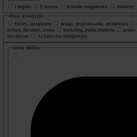
I stopnia
II stopnia
jednolite magisterskie
doktoraty
obszar tematyczny:
biznes, zarządzanie
design, projektowanie, architektura
kultura, literatura, sztuka
marketing, public relations
prawo
psychiczne
AI (sztuczna inteligencja)
dodatkowe
forma studiów:
informacje
o
studiach