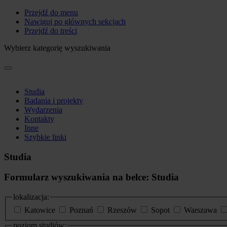
Przejdź do menu
Nawiguj po głównych sekcjach
Przejdź do treści
Wybierz kategorię wyszukiwania
Studia
Badania i projekty
Wydarzenia
Kontakty
Inne
Szybkie linki
Studia
Formularz wyszukiwania na belce: Studia
lokalizacja:
Katowice
Poznań
Rzeszów
Sopot
Warszawa
poziom studiów: