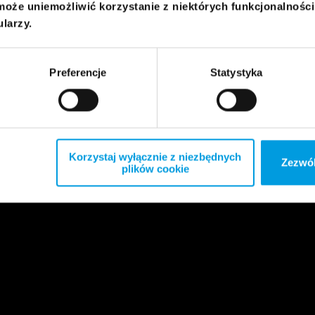
może uniemożliwić korzystanie z niektórych funkcjonalnośc
ularzy.
Preferencje
Statystyka
Korzystaj wyłącznie z niezbędnych
Zezwól
plików cookie