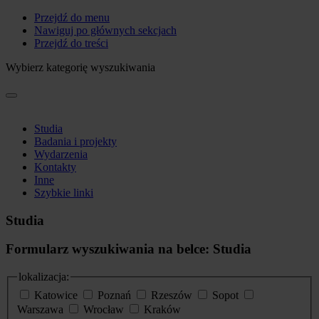
Przejdź do menu
Nawiguj po głównych sekcjach
Przejdź do treści
Wybierz kategorię wyszukiwania
Studia
Badania i projekty
Wydarzenia
Kontakty
Inne
Szybkie linki
Studia
Formularz wyszukiwania na belce: Studia
lokalizacja:
Katowice
Poznań
Rzeszów
Sopot
Warszawa
Wrocław
Kraków