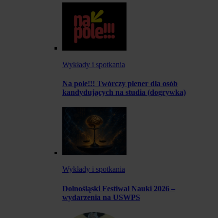
Wykłady i spotkania
Na pole!!! Twórczy plener dla osób
kandydujących na studia (dogrywka)
Wykłady i spotkania
Dolnośląski Festiwal Nauki 2026 –
wydarzenia na USWPS