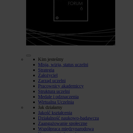
Kim jesteśmy
Misja, wizja, status uczelni
Strategia
Założyciel
Zarząd uczelni
Pracownicy akademiccy
Struktura uczelni
Medale i odznaczenia
Wirtualna Uczelnia
Jak działamy
Jakość kształcenia
Działalność naukowo-badawcza
Zaangażowanie społeczne
Współpraca międzynarodowa