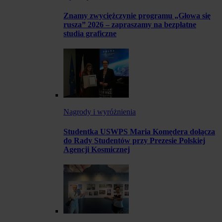
Znamy zwyciężczynie programu „Głowa się
rusza” 2026 – zapraszamy na bezpłatne
studia graficzne
Nagrody i wyróżnienia
Studentka USWPS Maria Komędera dołącza
do Rady Studentów przy Prezesie Polskiej
Agencji Kosmicznej