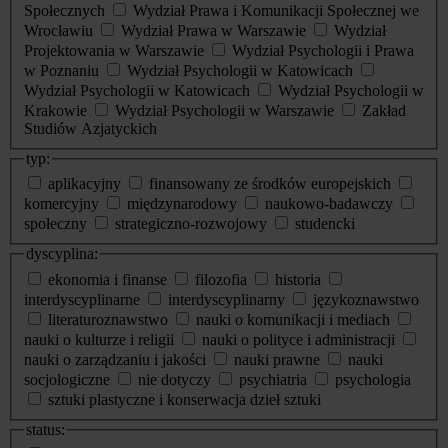
Społecznych
Wydział Prawa i Komunikacji Społecznej we
Wrocławiu
Wydział Prawa w Warszawie
Wydział
Projektowania w Warszawie
Wydział Psychologii i Prawa
w Poznaniu
Wydział Psychologii w Katowicach
Wydział Psychologii w Katowicach
Wydział Psychologii w
Krakowie
Wydział Psychologii w Warszawie
Zakład
Studiów Azjatyckich
typ:
aplikacyjny
finansowany ze środków europejskich
komercyjny
międzynarodowy
naukowo-badawczy
społeczny
strategiczno-rozwojowy
studencki
dyscyplina:
ekonomia i finanse
filozofia
historia
interdyscyplinarne
interdyscyplinarny
językoznawstwo
literaturoznawstwo
nauki o komunikacji i mediach
nauki o kulturze i religii
nauki o polityce i administracji
nauki o zarządzaniu i jakości
nauki prawne
nauki
socjologiczne
nie dotyczy
psychiatria
psychologia
sztuki plastyczne i konserwacja dzieł sztuki
status: