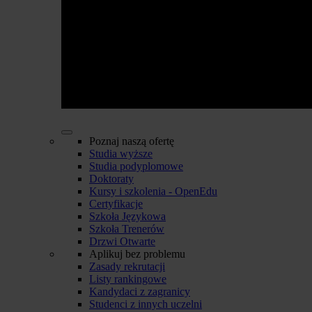
Poznaj naszą ofertę
Studia wyższe
Studia podyplomowe
Doktoraty
Kursy i szkolenia - OpenEdu
Certyfikacje
Szkoła Językowa
Szkoła Trenerów
Drzwi Otwarte
Aplikuj bez problemu
Zasady rekrutacji
Listy rankingowe
Kandydaci z zagranicy
Studenci z innych uczelni