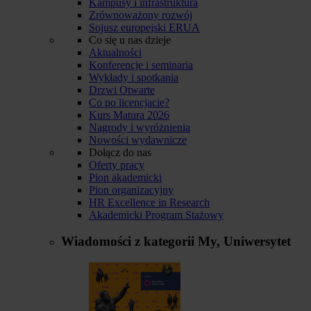
Kampusy i infrastruktura
Zrównoważony rozwój
Sojusz europejski ERUA
Co się u nas dzieje
Aktualności
Konferencje i seminaria
Wykłady i spotkania
Drzwi Otwarte
Co po licencjacie?
Kurs Matura 2026
Nagrody i wyróżnienia
Nowości wydawnicze
Dołącz do nas
Oferty pracy
Pion akademicki
Pion organizacyjny
HR Excellence in Research
Akademicki Program Stażowy
Wiadomości z kategorii
My, Uniwersytet