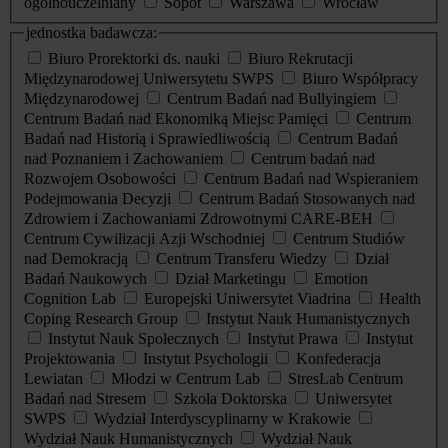
ogólnouczelniany
Sopot
Warszawa
Wrocław
jednostka badawcza:
Biuro Prorektorki ds. nauki
Biuro Rekrutacji
Międzynarodowej Uniwersytetu SWPS
Biuro Współpracy
Międzynarodowej
Centrum Badań nad Bullyingiem
Centrum Badań nad Ekonomiką Miejsc Pamięci
Centrum
Badań nad Historią i Sprawiedliwością
Centrum Badań
nad Poznaniem i Zachowaniem
Centrum badań nad
Rozwojem Osobowości
Centrum Badań nad Wspieraniem
Podejmowania Decyzji
Centrum Badań Stosowanych nad
Zdrowiem i Zachowaniami Zdrowotnymi CARE-BEH
Centrum Cywilizacji Azji Wschodniej
Centrum Studiów
nad Demokracją
Centrum Transferu Wiedzy
Dział
Badań Naukowych
Dział Marketingu
Emotion
Cognition Lab
Europejski Uniwersytet Viadrina
Health
Coping Research Group
Instytut Nauk Humanistycznych
Instytut Nauk Społecznych
Instytut Prawa
Instytut
Projektowania
Instytut Psychologii
Konfederacja
Lewiatan
Młodzi w Centrum Lab
StresLab Centrum
Badań nad Stresem
Szkoła Doktorska
Uniwersytet
SWPS
Wydział Interdyscyplinarny w Krakowie
Wydział Nauk Humanistycznych
Wydział Nauk