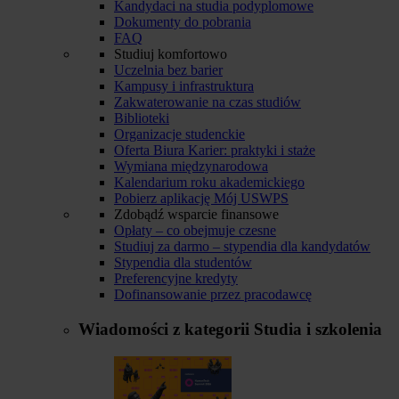
Kandydaci na studia podyplomowe
Dokumenty do pobrania
FAQ
Studiuj komfortowo
Uczelnia bez barier
Kampusy i infrastruktura
Zakwaterowanie na czas studiów
Biblioteki
Organizacje studenckie
Oferta Biura Karier: praktyki i staże
Wymiana międzynarodowa
Kalendarium roku akademickiego
Pobierz aplikację Mój USWPS
Zdobądź wsparcie finansowe
Opłaty – co obejmuje czesne
Studiuj za darmo – stypendia dla kandydatów
Stypendia dla studentów
Preferencyjne kredyty
Dofinansowanie przez pracodawcę
Wiadomości z kategorii
Studia i szkolenia