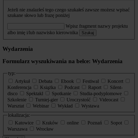
Jeżeli nie znalazłeś tego czego szukałeś zawsze możesz wpisać
szukane słowo lub frazę poniżej
Wpisz fragment nazwy projektu
albo imię i/lub nazwisko kierownika
Szukaj
Wydarzenia
Formularz wyszukiwania na belce: Wydarzenia
typ:
Artykuł
Debata
Ebook
Festiwal
Koncert
Konferencja
Książka
Podcast
Raport
Silent-
disco
Spektakl
Spotkanie
Studia-podyplomowe
Szkolenie
Turniej-gier
Uroczystość
Videocast
Warsztat
Webinar
Wykład
Wystawa
lokalizacja:
Katowice
Kraków
online
Poznań
Sopot
Warszawa
Wrocław