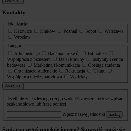
Wyszukaj
Kontakty
lokalizacja:
Katowice
Kraków
Poznań
Sopot
Warszawa
Wrocław
kategoria:
Administracja
Badania i rozwój
Biblioteka
Współpraca z biznesem
Dział Prawny
Instytuty i centra
badawcze
Marketing i komunikacja
Obsługa studenta
Organizacje studenckie
Rekrutacja
Usługi
Współpraca międzynarodowa
Wydziały
Wyszukaj
Jeżeli nie znalazłeś tego czego szukałeś zawsze możesz wpisać
szukane słowo lub frazę poniżej
Wpisz nazwę jednostki
Szukaj
Szukasz czegoś zupełnie innego? Sprawdź, może się