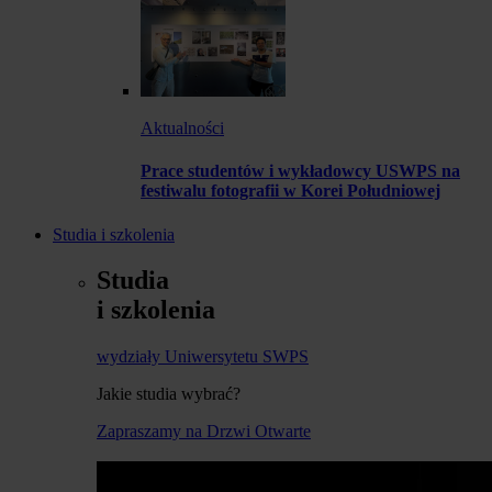
Aktualności
Prace studentów i wykładowcy USWPS na
festiwalu fotografii w Korei Południowej
Studia i szkolenia
Studia
i szkolenia
wydziały Uniwersytetu SWPS
Jakie studia wybrać?
Zapraszamy na Drzwi Otwarte