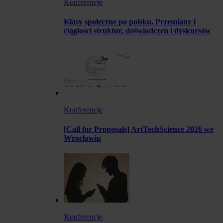
Konferencje
Klasy społeczne po polsku. Przemiany i
ciągłości struktur, doświadczeń i dyskursów
Konferencje
[Call for Proposals] ArtTechScience 2026 we
Wrocławiu
Konferencje