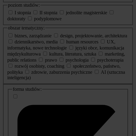
poziom studiów:
I stopnia
II stopnia
jednolite magisterskie
doktoraty
podyplomowe
obszar tematyczny:
biznes, zarządzanie
design, projektowanie, architektura
dziennikarstwo, media
human resources
UX,
informatyka, nowe technologie
języki obce, komunikacja
międzykulturowa
kultura, literatura, sztuka
marketing,
public relations
prawo
psychologia
psychoterapia
rozwój osobisty, coaching
społeczeństwo, państwo,
polityka
zdrowie, zaburzenia psychiczne
AI (sztuczna
inteligencja)
dodatkowe
forma studiów:
informacje
o
studiach