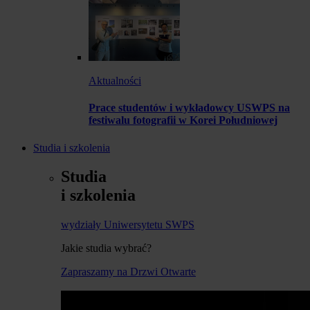
Aktualności
Prace studentów i wykładowcy USWPS na
festiwalu fotografii w Korei Południowej
Studia i szkolenia
Studia
i szkolenia
wydziały Uniwersytetu SWPS
Jakie studia wybrać?
Zapraszamy na Drzwi Otwarte