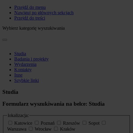
Przejdź do menu
Nawiguj po głównych sekcjach
Przejdź do treści
Wybierz kategorię wyszukiwania
Studia
Badania i projekty
Wydarzenia
Kontakty
Inne
Szybkie linki
Studia
Formularz wyszukiwania na belce: Studia
lokalizacja:
Katowice
Poznań
Rzeszów
Sopot
Warszawa
Wrocław
Kraków