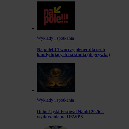
Wykłady i spotkania
Na pole!!! Twórczy plener dla osób
kandydujących na studia (dogrywka)
Wykłady i spotkania
Dolnośląski Festiwal Nauki 2026 –
wydarzenia na USWPS