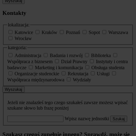
Wyszukaj
Kontakty
lokalizacja:
Katowice
Kraków
Poznań
Sopot
Warszawa
Wrocław
kategoria:
Administracja
Badania i rozwój
Biblioteka
Współpraca z biznesem
Dział Prawny
Instytuty i centra
badawcze
Marketing i komunikacja
Obsługa studenta
Organizacje studenckie
Rekrutacja
Usługi
Współpraca międzynarodowa
Wydziały
Wyszukaj
Jeżeli nie znalazłeś tego czego szukałeś zawsze możesz wpisać
szukane słowo lub frazę poniżej
Wpisz nazwę jednostki
Szukaj
Szukasz czegoś zupełnie innego? Sprawdź, może się