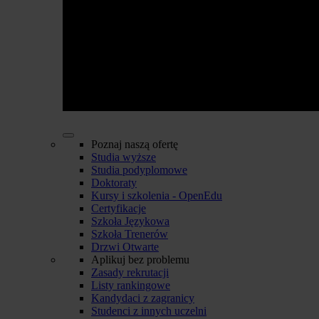
Poznaj naszą ofertę
Studia wyższe
Studia podyplomowe
Doktoraty
Kursy i szkolenia - OpenEdu
Certyfikacje
Szkoła Językowa
Szkoła Trenerów
Drzwi Otwarte
Aplikuj bez problemu
Zasady rekrutacji
Listy rankingowe
Kandydaci z zagranicy
Studenci z innych uczelni