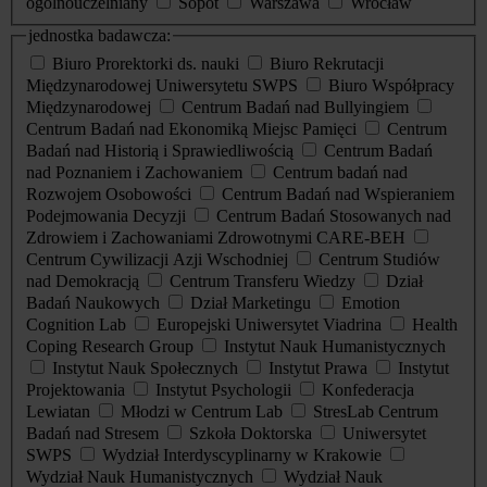
ogólnouczelniany
Sopot
Warszawa
Wrocław
jednostka badawcza:
Biuro Prorektorki ds. nauki
Biuro Rekrutacji
Międzynarodowej Uniwersytetu SWPS
Biuro Współpracy
Międzynarodowej
Centrum Badań nad Bullyingiem
Centrum Badań nad Ekonomiką Miejsc Pamięci
Centrum
Badań nad Historią i Sprawiedliwością
Centrum Badań
nad Poznaniem i Zachowaniem
Centrum badań nad
Rozwojem Osobowości
Centrum Badań nad Wspieraniem
Podejmowania Decyzji
Centrum Badań Stosowanych nad
Zdrowiem i Zachowaniami Zdrowotnymi CARE-BEH
Centrum Cywilizacji Azji Wschodniej
Centrum Studiów
nad Demokracją
Centrum Transferu Wiedzy
Dział
Badań Naukowych
Dział Marketingu
Emotion
Cognition Lab
Europejski Uniwersytet Viadrina
Health
Coping Research Group
Instytut Nauk Humanistycznych
Instytut Nauk Społecznych
Instytut Prawa
Instytut
Projektowania
Instytut Psychologii
Konfederacja
Lewiatan
Młodzi w Centrum Lab
StresLab Centrum
Badań nad Stresem
Szkoła Doktorska
Uniwersytet
SWPS
Wydział Interdyscyplinarny w Krakowie
Wydział Nauk Humanistycznych
Wydział Nauk