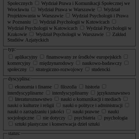
Społecznych
Wydział Prawa i Komunikacji Społecznej we
Wrocławiu
Wydział Prawa w Warszawie
Wydział
Projektowania w Warszawie
Wydział Psychologii i Prawa
w Poznaniu
Wydział Psychologii w Katowicach
Wydział Psychologii w Katowicach
Wydział Psychologii w
Krakowie
Wydział Psychologii w Warszawie
Zakład
Studiów Azjatyckich
typ:
aplikacyjny
finansowany ze środków europejskich
komercyjny
międzynarodowy
naukowo-badawczy
społeczny
strategiczno-rozwojowy
studencki
dyscyplina:
ekonomia i finanse
filozofia
historia
interdyscyplinarne
interdyscyplinarny
językoznawstwo
literaturoznawstwo
nauki o komunikacji i mediach
nauki o kulturze i religii
nauki o polityce i administracji
nauki o zarządzaniu i jakości
nauki prawne
nauki
socjologiczne
nie dotyczy
psychiatria
psychologia
sztuki plastyczne i konserwacja dzieł sztuki
status: