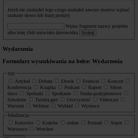
Jeżeli nie znalazłeś tego czego szukałeś zawsze możesz wpisać
szukane słowo lub frazę poniżej
Wpisz fragment nazwy projektu
albo imię i/lub nazwisko kierownika
Szukaj
Wydarzenia
Formularz wyszukiwania na belce: Wydarzenia
typ:
Artykuł
Debata
Ebook
Festiwal
Koncert
Konferencja
Książka
Podcast
Raport
Silent-
disco
Spektakl
Spotkanie
Studia-podyplomowe
Szkolenie
Turniej-gier
Uroczystość
Videocast
Warsztat
Webinar
Wykład
Wystawa
lokalizacja:
Katowice
Kraków
online
Poznań
Sopot
Warszawa
Wrocław