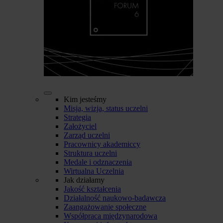
Kim jesteśmy
Misja, wizja, status uczelni
Strategia
Założyciel
Zarząd uczelni
Pracownicy akademiccy
Struktura uczelni
Medale i odznaczenia
Wirtualna Uczelnia
Jak działamy
Jakość kształcenia
Działalność naukowo-badawcza
Zaangażowanie społeczne
Współpraca międzynarodowa