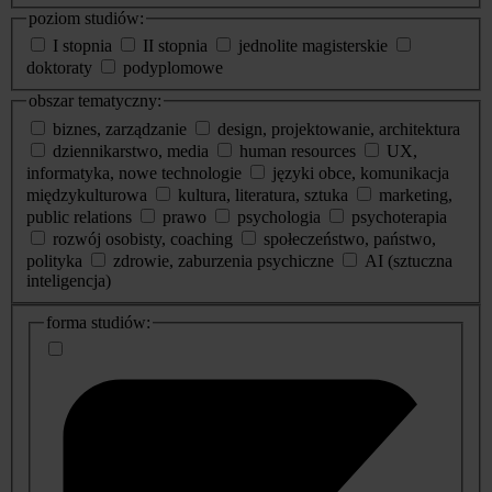
poziom studiów:
I stopnia
II stopnia
jednolite magisterskie
doktoraty
podyplomowe
obszar tematyczny:
biznes, zarządzanie
design, projektowanie, architektura
dziennikarstwo, media
human resources
UX,
informatyka, nowe technologie
języki obce, komunikacja
międzykulturowa
kultura, literatura, sztuka
marketing,
public relations
prawo
psychologia
psychoterapia
rozwój osobisty, coaching
społeczeństwo, państwo,
polityka
zdrowie, zaburzenia psychiczne
AI (sztuczna
inteligencja)
dodatkowe
forma studiów:
informacje
o
studiach