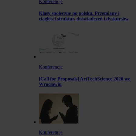
Konferencje
Klasy społeczne po polsku. Przemiany i
ciągłości struktur, doświadczeń i dyskursów
Konferencje
[Call for Proposals] ArtTechScience 2026 we
Wrocławiu
Konferencje