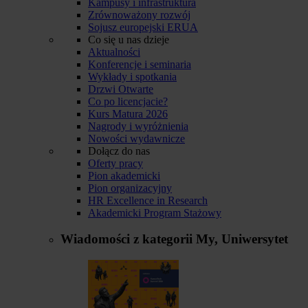
Kampusy i infrastruktura
Zrównoważony rozwój
Sojusz europejski ERUA
Co się u nas dzieje
Aktualności
Konferencje i seminaria
Wykłady i spotkania
Drzwi Otwarte
Co po licencjacie?
Kurs Matura 2026
Nagrody i wyróżnienia
Nowości wydawnicze
Dołącz do nas
Oferty pracy
Pion akademicki
Pion organizacyjny
HR Excellence in Research
Akademicki Program Stażowy
Wiadomości z kategorii
My, Uniwersytet