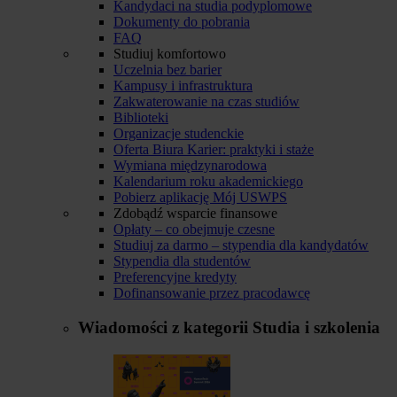
Kandydaci na studia podyplomowe
Dokumenty do pobrania
FAQ
Studiuj komfortowo
Uczelnia bez barier
Kampusy i infrastruktura
Zakwaterowanie na czas studiów
Biblioteki
Organizacje studenckie
Oferta Biura Karier: praktyki i staże
Wymiana międzynarodowa
Kalendarium roku akademickiego
Pobierz aplikację Mój USWPS
Zdobądź wsparcie finansowe
Opłaty – co obejmuje czesne
Studiuj za darmo – stypendia dla kandydatów
Stypendia dla studentów
Preferencyjne kredyty
Dofinansowanie przez pracodawcę
Wiadomości z kategorii
Studia i szkolenia