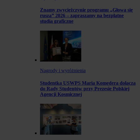
Znamy zwyciężczynie programu „Głowa się
rusza” 2026 – zapraszamy na bezpłatne
studia graficzne
Nagrody i wyróżnienia
Studentka USWPS Maria Komędera dołącza
do Rady Studentów przy Prezesie Polskiej
Agencji Kosmicznej