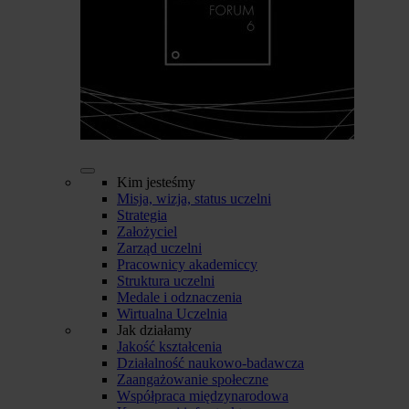
Kim jesteśmy
Misja, wizja, status uczelni
Strategia
Założyciel
Zarząd uczelni
Pracownicy akademiccy
Struktura uczelni
Medale i odznaczenia
Wirtualna Uczelnia
Jak działamy
Jakość kształcenia
Działalność naukowo-badawcza
Zaangażowanie społeczne
Współpraca międzynarodowa