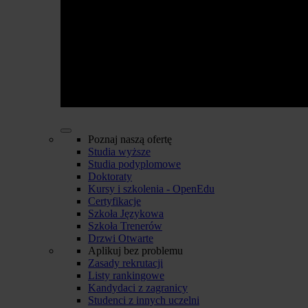
Poznaj naszą ofertę
Studia wyższe
Studia podyplomowe
Doktoraty
Kursy i szkolenia - OpenEdu
Certyfikacje
Szkoła Językowa
Szkoła Trenerów
Drzwi Otwarte
Aplikuj bez problemu
Zasady rekrutacji
Listy rankingowe
Kandydaci z zagranicy
Studenci z innych uczelni