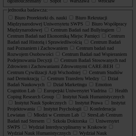
ogólnouczelniany
Sopot
Warszawa
Wrocław
jednostka badawcza:
Biuro Prorektorki ds. nauki
Biuro Rekrutacji
Międzynarodowej Uniwersytetu SWPS
Biuro Współpracy
Międzynarodowej
Centrum Badań nad Bullyingiem
Centrum Badań nad Ekonomiką Miejsc Pamięci
Centrum
Badań nad Historią i Sprawiedliwością
Centrum Badań
nad Poznaniem i Zachowaniem
Centrum badań nad
Rozwojem Osobowości
Centrum Badań nad Wspieraniem
Podejmowania Decyzji
Centrum Badań Stosowanych nad
Zdrowiem i Zachowaniami Zdrowotnymi CARE-BEH
Centrum Cywilizacji Azji Wschodniej
Centrum Studiów
nad Demokracją
Centrum Transferu Wiedzy
Dział
Badań Naukowych
Dział Marketingu
Emotion
Cognition Lab
Europejski Uniwersytet Viadrina
Health
Coping Research Group
Instytut Nauk Humanistycznych
Instytut Nauk Społecznych
Instytut Prawa
Instytut
Projektowania
Instytut Psychologii
Konfederacja
Lewiatan
Młodzi w Centrum Lab
StresLab Centrum
Badań nad Stresem
Szkoła Doktorska
Uniwersytet
SWPS
Wydział Interdyscyplinarny w Krakowie
Wydział Nauk Humanistycznych
Wydział Nauk