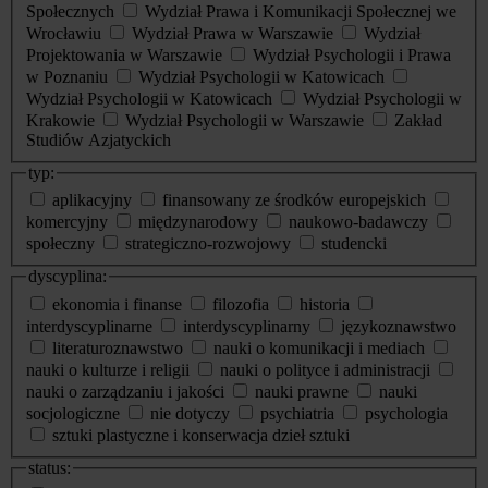
Społecznych
Wydział Prawa i Komunikacji Społecznej we
Wrocławiu
Wydział Prawa w Warszawie
Wydział
Projektowania w Warszawie
Wydział Psychologii i Prawa
w Poznaniu
Wydział Psychologii w Katowicach
Wydział Psychologii w Katowicach
Wydział Psychologii w
Krakowie
Wydział Psychologii w Warszawie
Zakład
Studiów Azjatyckich
typ:
aplikacyjny
finansowany ze środków europejskich
komercyjny
międzynarodowy
naukowo-badawczy
społeczny
strategiczno-rozwojowy
studencki
dyscyplina:
ekonomia i finanse
filozofia
historia
interdyscyplinarne
interdyscyplinarny
językoznawstwo
literaturoznawstwo
nauki o komunikacji i mediach
nauki o kulturze i religii
nauki o polityce i administracji
nauki o zarządzaniu i jakości
nauki prawne
nauki
socjologiczne
nie dotyczy
psychiatria
psychologia
sztuki plastyczne i konserwacja dzieł sztuki
status: