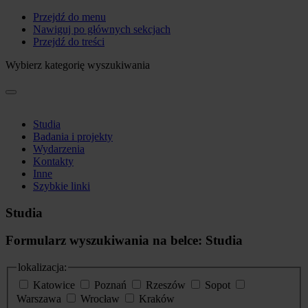
Przejdź do menu
Nawiguj po głównych sekcjach
Przejdź do treści
Wybierz kategorię wyszukiwania
Studia
Badania i projekty
Wydarzenia
Kontakty
Inne
Szybkie linki
Studia
Formularz wyszukiwania na belce: Studia
lokalizacja:
Katowice
Poznań
Rzeszów
Sopot
Warszawa
Wrocław
Kraków