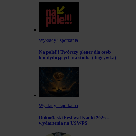
Wykłady i spotkania
Na pole!!! Twórczy plener dla osób
kandydujących na studia (dogrywka)
Wykłady i spotkania
Dolnośląski Festiwal Nauki 2026 –
wydarzenia na USWPS