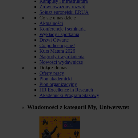
Kampusy i infrastruktura
Zrównoważony rozwój
Sojusz europejski ERUA
Co się u nas dzieje
Aktualności
Konferencje i seminaria
Wykłady i spotkania
Drzwi Otwarte
Co po licencjacie?
Kurs Matura 2026
Nagrody i wyróżnienia
Nowości wydawnicze
Dołącz do nas
Oferty pracy
Pion akademicki
Pion organizacyjny
HR Excellence in Research
Akademicki Program Stażowy
Wiadomości z kategorii
My, Uniwersytet