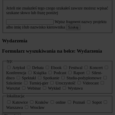
Jeżeli nie znalazłeś tego czego szukałeś zawsze możesz wpisać
szukane słowo lub frazę poniżej
Wpisz fragment nazwy projektu
albo imię i/lub nazwisko kierownika
Szukaj
Wydarzenia
Formularz wyszukiwania na belce: Wydarzenia
typ:
Artykuł
Debata
Ebook
Festiwal
Koncert
Konferencja
Książka
Podcast
Raport
Silent-
disco
Spektakl
Spotkanie
Studia-podyplomowe
Szkolenie
Turniej-gier
Uroczystość
Videocast
Warsztat
Webinar
Wykład
Wystawa
lokalizacja:
Katowice
Kraków
online
Poznań
Sopot
Warszawa
Wrocław