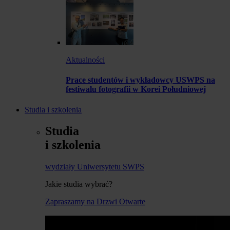
Aktualności
Prace studentów i wykładowcy USWPS na
festiwalu fotografii w Korei Południowej
Studia i szkolenia
Studia
i szkolenia
wydziały Uniwersytetu SWPS
Jakie studia wybrać?
Zapraszamy na Drzwi Otwarte