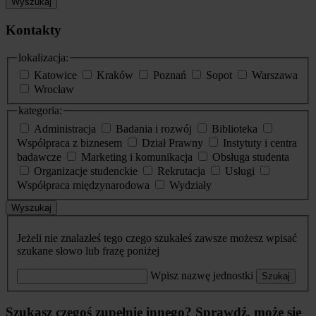
Wyszukaj
Kontakty
lokalizacja:
Katowice
Kraków
Poznań
Sopot
Warszawa
Wrocław
kategoria:
Administracja
Badania i rozwój
Biblioteka
Współpraca z biznesem
Dział Prawny
Instytuty i centra
badawcze
Marketing i komunikacja
Obsługa studenta
Organizacje studenckie
Rekrutacja
Usługi
Współpraca międzynarodowa
Wydziały
Wyszukaj
Jeżeli nie znalazłeś tego czego szukałeś zawsze możesz wpisać
szukane słowo lub frazę poniżej
Wpisz nazwę jednostki
Szukaj
Szukasz czegoś zupełnie innego? Sprawdź, może się