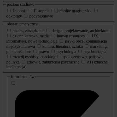
poziom studiów:
I stopnia
II stopnia
jednolite magisterskie
doktoraty
podyplomowe
obszar tematyczny:
biznes, zarządzanie
design, projektowanie, architektura
dziennikarstwo, media
human resources
UX,
informatyka, nowe technologie
języki obce, komunikacja
międzykulturowa
kultura, literatura, sztuka
marketing,
public relations
prawo
psychologia
psychoterapia
rozwój osobisty, coaching
społeczeństwo, państwo,
polityka
zdrowie, zaburzenia psychiczne
AI (sztuczna
inteligencja)
dodatkowe
forma studiów:
informacje
o
studiach