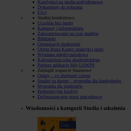
Kandydaci na studia podyplomowe
Dokumenty do pobrania
FAQ
Studiuj komfortowo
Uczelnia bez barier
Kampusy i infrastruktura
Zakwaterowanie na czas studiów
Biblioteki
Organizacje studenckie
Oferta Biura Karier: praktyki i staże
Wymiana międzynarodowa
Kalendarium roku akademickiego
Pobierz aplikację Mój USWPS
Zdobądź wsparcie finansowe
Opłaty – co obejmuje czesne
Studiuj za darmo – stypendia dla kandydatów
Stypendia dla studentów
Preferencyjne kredyty
Dofinansowanie przez pracodawcę
Wiadomości z kategorii
Studia i szkolenia