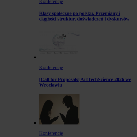
Konferencje
Klasy społeczne po polsku. Przemiany i
ciągłości struktur, doświadczeń i dyskursów
Konferencje
[Call for Proposals] ArtTechScience 2026 we
Wrocławiu
Konferencje