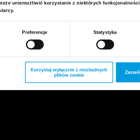
może uniemożliwić korzystanie z niektórych funkcjonalnośc
ularzy.
Preferencje
Statystyka
Korzystaj wyłącznie z niezbędnych
Zezwól
plików cookie