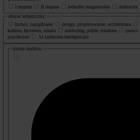
I stopnia
II stopnia
jednolite magisterskie
doktoraty
obszar tematyczny:
biznes, zarządzanie
design, projektowanie, architektura
kultura, literatura, sztuka
marketing, public relations
prawo
psychiczne
AI (sztuczna inteligencja)
dodatkowe
forma studiów:
informacje
o
studiach