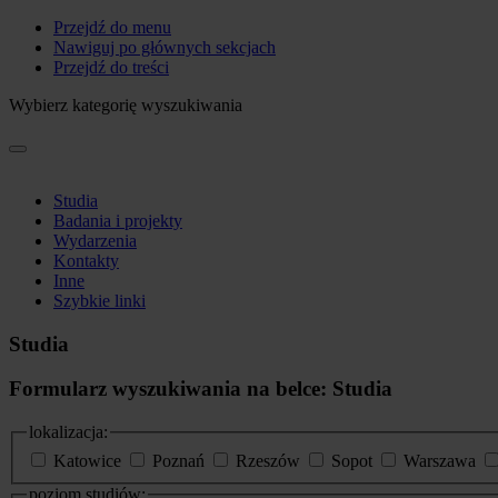
Przejdź do menu
Nawiguj po głównych sekcjach
Przejdź do treści
Wybierz kategorię wyszukiwania
Studia
Badania i projekty
Wydarzenia
Kontakty
Inne
Szybkie linki
Studia
Formularz wyszukiwania na belce: Studia
lokalizacja:
Katowice
Poznań
Rzeszów
Sopot
Warszawa
poziom studiów: