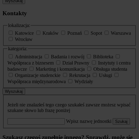
Wyszukaj
Kontakty
lokalizacja:
Katowice
Kraków
Poznań
Sopot
Warszawa
Wrocław
kategoria:
Administracja
Badania i rozwój
Biblioteka
Współpraca z biznesem
Dział Prawny
Instytuty i centra
badawcze
Marketing i komunikacja
Obsługa studenta
Organizacje studenckie
Rekrutacja
Usługi
Współpraca międzynarodowa
Wydziały
Wyszukaj
Jeżeli nie znalazłeś tego czego szukałeś zawsze możesz wpisać
szukane słowo lub frazę poniżej
Wpisz nazwę jednostki
Szukaj
Szukasz czegoś zupełnie innego? Sprawdź, może się