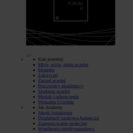
Kim jesteśmy
Misja, wizja, status uczelni
Strategia
Założyciel
Zarząd uczelni
Pracownicy akademiccy
Struktura uczelni
Medale i odznaczenia
Wirtualna Uczelnia
Jak działamy
Jakość kształcenia
Działalność naukowo-badawcza
Zaangażowanie społeczne
Współpraca międzynarodowa