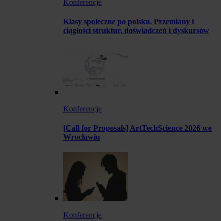
Konferencje
Klasy społeczne po polsku. Przemiany i
ciągłości struktur, doświadczeń i dyskursów
Konferencje
[Call for Proposals] ArtTechScience 2026 we
Wrocławiu
Konferencje