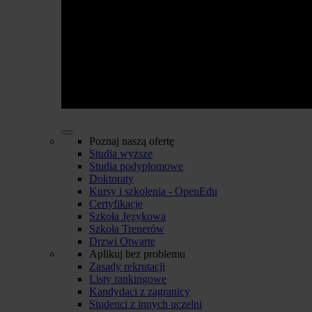
Poznaj naszą ofertę
Studia wyższe
Studia podyplomowe
Doktoraty
Kursy i szkolenia - OpenEdu
Certyfikacje
Szkoła Językowa
Szkoła Trenerów
Drzwi Otwarte
Aplikuj bez problemu
Zasady rekrutacji
Listy rankingowe
Kandydaci z zagranicy
Studenci z innych uczelni