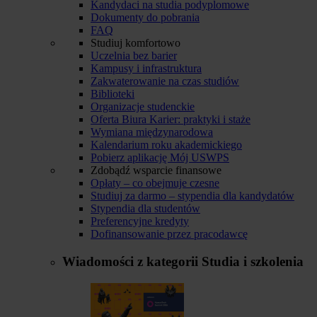
Kandydaci na studia podyplomowe
Dokumenty do pobrania
FAQ
Studiuj komfortowo
Uczelnia bez barier
Kampusy i infrastruktura
Zakwaterowanie na czas studiów
Biblioteki
Organizacje studenckie
Oferta Biura Karier: praktyki i staże
Wymiana międzynarodowa
Kalendarium roku akademickiego
Pobierz aplikację Mój USWPS
Zdobądź wsparcie finansowe
Opłaty – co obejmuje czesne
Studiuj za darmo – stypendia dla kandydatów
Stypendia dla studentów
Preferencyjne kredyty
Dofinansowanie przez pracodawcę
Wiadomości z kategorii
Studia i szkolenia