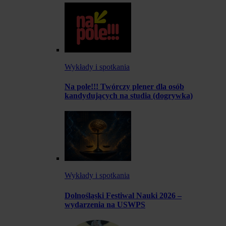
Wykłady i spotkania
Na pole!!! Twórczy plener dla osób
kandydujących na studia (dogrywka)
Wykłady i spotkania
Dolnośląski Festiwal Nauki 2026 –
wydarzenia na USWPS