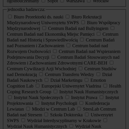
ogólnouczelniany
Sopot
Warszawa
Wrocław
jednostka badawcza:
Biuro Prorektorki ds. nauki
Biuro Rekrutacji
Międzynarodowej Uniwersytetu SWPS
Biuro Współpracy
Międzynarodowej
Centrum Badań nad Bullyingiem
Centrum Badań nad Ekonomiką Miejsc Pamięci
Centrum
Badań nad Historią i Sprawiedliwością
Centrum Badań
nad Poznaniem i Zachowaniem
Centrum badań nad
Rozwojem Osobowości
Centrum Badań nad Wspieraniem
Podejmowania Decyzji
Centrum Badań Stosowanych nad
Zdrowiem i Zachowaniami Zdrowotnymi CARE-BEH
Centrum Cywilizacji Azji Wschodniej
Centrum Studiów
nad Demokracją
Centrum Transferu Wiedzy
Dział
Badań Naukowych
Dział Marketingu
Emotion
Cognition Lab
Europejski Uniwersytet Viadrina
Health
Coping Research Group
Instytut Nauk Humanistycznych
Instytut Nauk Społecznych
Instytut Prawa
Instytut
Projektowania
Instytut Psychologii
Konfederacja
Lewiatan
Młodzi w Centrum Lab
StresLab Centrum
Badań nad Stresem
Szkoła Doktorska
Uniwersytet
SWPS
Wydział Interdyscyplinarny w Krakowie
Wydział Nauk Humanistycznych
Wydział Nauk