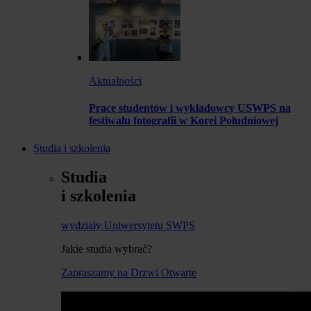
Aktualności
Prace studentów i wykładowcy USWPS na
festiwalu fotografii w Korei Południowej
Studia i szkolenia
Studia
i szkolenia
wydziały Uniwersytetu SWPS
Jakie studia wybrać?
Zapraszamy na Drzwi Otwarte