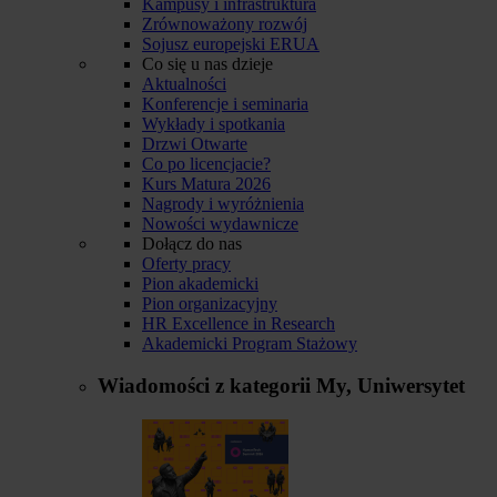
Kampusy i infrastruktura
Zrównoważony rozwój
Sojusz europejski ERUA
Co się u nas dzieje
Aktualności
Konferencje i seminaria
Wykłady i spotkania
Drzwi Otwarte
Co po licencjacie?
Kurs Matura 2026
Nagrody i wyróżnienia
Nowości wydawnicze
Dołącz do nas
Oferty pracy
Pion akademicki
Pion organizacyjny
HR Excellence in Research
Akademicki Program Stażowy
Wiadomości z kategorii
My, Uniwersytet