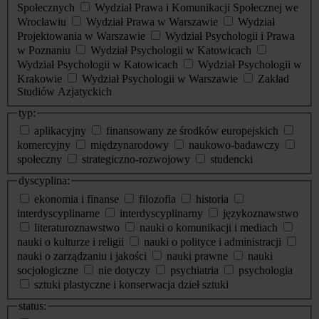
Społecznych
Wydział Prawa i Komunikacji Społecznej we
Wrocławiu
Wydział Prawa w Warszawie
Wydział
Projektowania w Warszawie
Wydział Psychologii i Prawa
w Poznaniu
Wydział Psychologii w Katowicach
Wydział Psychologii w Katowicach
Wydział Psychologii w
Krakowie
Wydział Psychologii w Warszawie
Zakład
Studiów Azjatyckich
typ:
aplikacyjny
finansowany ze środków europejskich
komercyjny
międzynarodowy
naukowo-badawczy
społeczny
strategiczno-rozwojowy
studencki
dyscyplina:
ekonomia i finanse
filozofia
historia
interdyscyplinarne
interdyscyplinarny
językoznawstwo
literaturoznawstwo
nauki o komunikacji i mediach
nauki o kulturze i religii
nauki o polityce i administracji
nauki o zarządzaniu i jakości
nauki prawne
nauki
socjologiczne
nie dotyczy
psychiatria
psychologia
sztuki plastyczne i konserwacja dzieł sztuki
status: