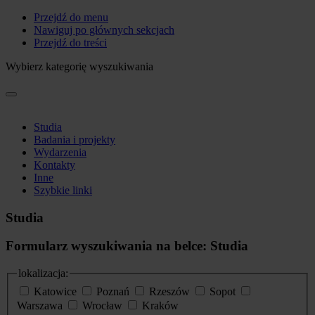
Przejdź do menu
Nawiguj po głównych sekcjach
Przejdź do treści
Wybierz kategorię wyszukiwania
Studia
Badania i projekty
Wydarzenia
Kontakty
Inne
Szybkie linki
Studia
Formularz wyszukiwania na belce: Studia
lokalizacja:
Katowice
Poznań
Rzeszów
Sopot
Warszawa
Wrocław
Kraków