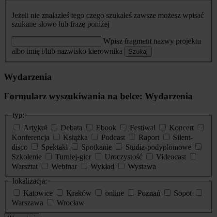
Jeżeli nie znalazłeś tego czego szukałeś zawsze możesz wpisać
szukane słowo lub frazę poniżej
Wpisz fragment nazwy projektu
albo imię i/lub nazwisko kierownika
Szukaj
Wydarzenia
Formularz wyszukiwania na belce: Wydarzenia
typ:
Artykuł
Debata
Ebook
Festiwal
Koncert
Konferencja
Książka
Podcast
Raport
Silent-
disco
Spektakl
Spotkanie
Studia-podyplomowe
Szkolenie
Turniej-gier
Uroczystość
Videocast
Warsztat
Webinar
Wykład
Wystawa
lokalizacja:
Katowice
Kraków
online
Poznań
Sopot
Warszawa
Wrocław