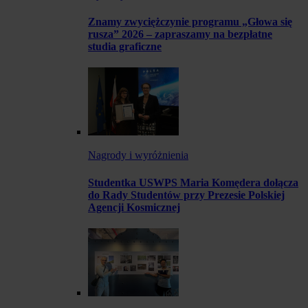
Znamy zwyciężczynie programu „Głowa się
rusza” 2026 – zapraszamy na bezpłatne
studia graficzne
Nagrody i wyróżnienia
Studentka USWPS Maria Komędera dołącza
do Rady Studentów przy Prezesie Polskiej
Agencji Kosmicznej