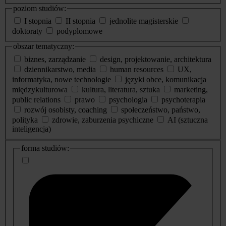
poziom studiów:
I stopnia
II stopnia
jednolite magisterskie
doktoraty
podyplomowe
obszar tematyczny:
biznes, zarządzanie
design, projektowanie, architektura
dziennikarstwo, media
human resources
UX,
informatyka, nowe technologie
języki obce, komunikacja
międzykulturowa
kultura, literatura, sztuka
marketing,
public relations
prawo
psychologia
psychoterapia
rozwój osobisty, coaching
społeczeństwo, państwo,
polityka
zdrowie, zaburzenia psychiczne
AI (sztuczna
inteligencja)
dodatkowe
forma studiów:
informacje
o
studiach