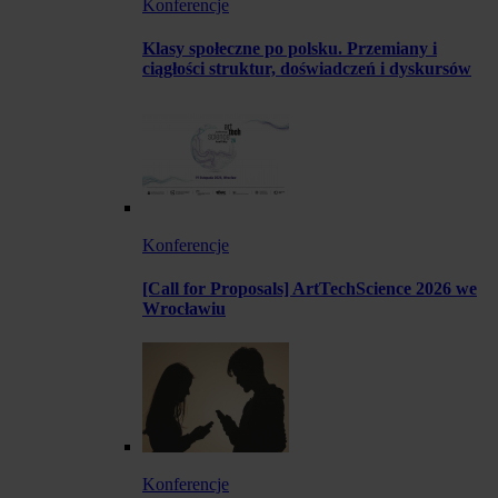
Konferencje
Klasy społeczne po polsku. Przemiany i
ciągłości struktur, doświadczeń i dyskursów
Konferencje
[Call for Proposals] ArtTechScience 2026 we
Wrocławiu
Konferencje