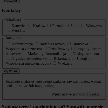
Wyszukaj
Kontakty
lokalizacja:
Katowice
Kraków
Poznań
Sopot
Warszawa
Wrocław
kategoria:
Administracja
Badania i rozwój
Biblioteka
Współpraca z biznesem
Dział Prawny
Instytuty i centra
badawcze
Marketing i komunikacja
Obsługa studenta
Organizacje studenckie
Rekrutacja
Usługi
Współpraca międzynarodowa
Wydziały
Wyszukaj
Jeżeli nie znalazłeś tego czego szukałeś zawsze możesz wpisać
szukane słowo lub frazę poniżej
Wpisz nazwę jednostki
Szukaj
Szukasz czegoś zupełnie innego? Sprawdź, może się