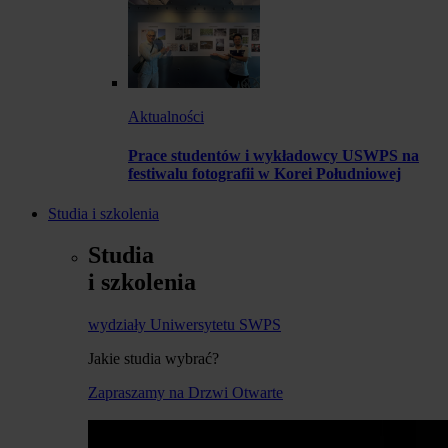
Aktualności
Prace studentów i wykładowcy USWPS na
festiwalu fotografii w Korei Południowej
Studia i szkolenia
Studia
i szkolenia
wydziały Uniwersytetu SWPS
Jakie studia wybrać?
Zapraszamy na Drzwi Otwarte