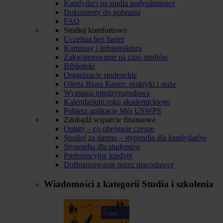
Kandydaci na studia podyplomowe
Dokumenty do pobrania
FAQ
Studiuj komfortowo
Uczelnia bez barier
Kampusy i infrastruktura
Zakwaterowanie na czas studiów
Biblioteki
Organizacje studenckie
Oferta Biura Karier: praktyki i staże
Wymiana międzynarodowa
Kalendarium roku akademickiego
Pobierz aplikację Mój USWPS
Zdobądź wsparcie finansowe
Opłaty – co obejmuje czesne
Studiuj za darmo – stypendia dla kandydatów
Stypendia dla studentów
Preferencyjne kredyty
Dofinansowanie przez pracodawcę
Wiadomości z kategorii
Studia i szkolenia