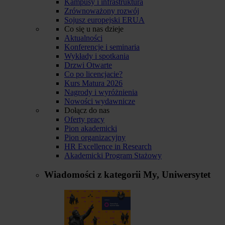
Kampusy i infrastruktura
Zrównoważony rozwój
Sojusz europejski ERUA
Co się u nas dzieje
Aktualności
Konferencje i seminaria
Wykłady i spotkania
Drzwi Otwarte
Co po licencjacie?
Kurs Matura 2026
Nagrody i wyróżnienia
Nowości wydawnicze
Dołącz do nas
Oferty pracy
Pion akademicki
Pion organizacyjny
HR Excellence in Research
Akademicki Program Stażowy
Wiadomości z kategorii
My, Uniwersytet