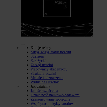
Kim jesteśmy
Misja, wizja, status uczelni
Strategia
Założyciel
Zarząd uczelni
Pracownicy akademiccy
Struktura uczelni
Medale i odznaczenia
Wirtualna Uczelnia
Jak działamy
Jakość kształcenia
Działalność naukowo-badawcza
Zaangażowanie społeczne
Współpraca międzynarodowa