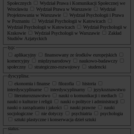
Społecznych
Wydział Prawa i Komunikacji Społecznej we
Wrocławiu
Wydział Prawa w Warszawie
Wydział
Projektowania w Warszawie
Wydział Psychologii i Prawa
w Poznaniu
Wydział Psychologii w Katowicach
Wydział Psychologii w Katowicach
Wydział Psychologii w
Krakowie
Wydział Psychologii w Warszawie
Zakład
Studiów Azjatyckich
typ:
aplikacyjny
finansowany ze środków europejskich
komercyjny
międzynarodowy
naukowo-badawczy
społeczny
strategiczno-rozwojowy
studencki
dyscyplina:
ekonomia i finanse
filozofia
historia
interdyscyplinarne
interdyscyplinarny
językoznawstwo
literaturoznawstwo
nauki o komunikacji i mediach
nauki o kulturze i religii
nauki o polityce i administracji
nauki o zarządzaniu i jakości
nauki prawne
nauki
socjologiczne
nie dotyczy
psychiatria
psychologia
sztuki plastyczne i konserwacja dzieł sztuki
status: