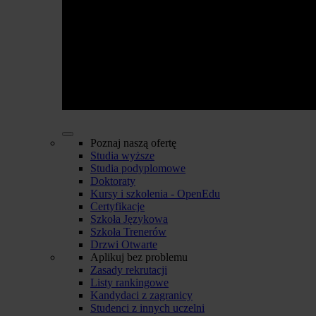
Poznaj naszą ofertę
Studia wyższe
Studia podyplomowe
Doktoraty
Kursy i szkolenia - OpenEdu
Certyfikacje
Szkoła Językowa
Szkoła Trenerów
Drzwi Otwarte
Aplikuj bez problemu
Zasady rekrutacji
Listy rankingowe
Kandydaci z zagranicy
Studenci z innych uczelni