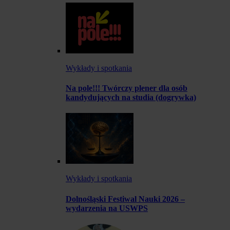
Wykłady i spotkania
Na pole!!! Twórczy plener dla osób
kandydujących na studia (dogrywka)
Wykłady i spotkania
Dolnośląski Festiwal Nauki 2026 –
wydarzenia na USWPS