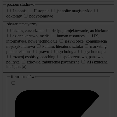
poziom studiów:
I stopnia
II stopnia
jednolite magisterskie
doktoraty
podyplomowe
obszar tematyczny:
biznes, zarządzanie
design, projektowanie, architektura
dziennikarstwo, media
human resources
UX,
informatyka, nowe technologie
języki obce, komunikacja
międzykulturowa
kultura, literatura, sztuka
marketing,
public relations
prawo
psychologia
psychoterapia
rozwój osobisty, coaching
społeczeństwo, państwo,
polityka
zdrowie, zaburzenia psychiczne
AI (sztuczna
inteligencja)
dodatkowe
forma studiów:
informacje
o
studiach