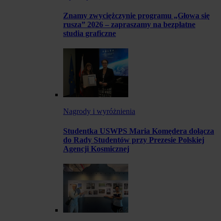
Znamy zwyciężczynie programu „Głowa się
rusza” 2026 – zapraszamy na bezpłatne
studia graficzne
Nagrody i wyróżnienia
Studentka USWPS Maria Komędera dołącza
do Rady Studentów przy Prezesie Polskiej
Agencji Kosmicznej