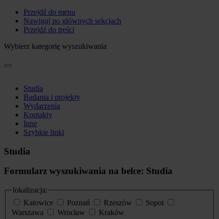
Przejdź do menu
Nawiguj po głównych sekcjach
Przejdź do treści
Wybierz kategorię wyszukiwania
Studia
Badania i projekty
Wydarzenia
Kontakty
Inne
Szybkie linki
Studia
Formularz wyszukiwania na belce: Studia
lokalizacja:
Katowice
Poznań
Rzeszów
Sopot
Warszawa
Wrocław
Kraków