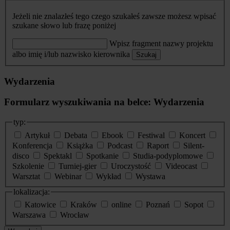
Jeżeli nie znalazłeś tego czego szukałeś zawsze możesz wpisać
szukane słowo lub frazę poniżej
Wpisz fragment nazwy projektu
albo imię i/lub nazwisko kierownika
Szukaj
Wydarzenia
Formularz wyszukiwania na belce: Wydarzenia
typ:
Artykuł
Debata
Ebook
Festiwal
Koncert
Konferencja
Książka
Podcast
Raport
Silent-
disco
Spektakl
Spotkanie
Studia-podyplomowe
Szkolenie
Turniej-gier
Uroczystość
Videocast
Warsztat
Webinar
Wykład
Wystawa
lokalizacja:
Katowice
Kraków
online
Poznań
Sopot
Warszawa
Wrocław