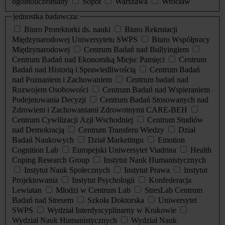
ogólnouczelniany
Sopot
Warszawa
Wrocław
jednostka badawcza:
Biuro Prorektorki ds. nauki
Biuro Rekrutacji
Międzynarodowej Uniwersytetu SWPS
Biuro Współpracy
Międzynarodowej
Centrum Badań nad Bullyingiem
Centrum Badań nad Ekonomiką Miejsc Pamięci
Centrum
Badań nad Historią i Sprawiedliwością
Centrum Badań
nad Poznaniem i Zachowaniem
Centrum badań nad
Rozwojem Osobowości
Centrum Badań nad Wspieraniem
Podejmowania Decyzji
Centrum Badań Stosowanych nad
Zdrowiem i Zachowaniami Zdrowotnymi CARE-BEH
Centrum Cywilizacji Azji Wschodniej
Centrum Studiów
nad Demokracją
Centrum Transferu Wiedzy
Dział
Badań Naukowych
Dział Marketingu
Emotion
Cognition Lab
Europejski Uniwersytet Viadrina
Health
Coping Research Group
Instytut Nauk Humanistycznych
Instytut Nauk Społecznych
Instytut Prawa
Instytut
Projektowania
Instytut Psychologii
Konfederacja
Lewiatan
Młodzi w Centrum Lab
StresLab Centrum
Badań nad Stresem
Szkoła Doktorska
Uniwersytet
SWPS
Wydział Interdyscyplinarny w Krakowie
Wydział Nauk Humanistycznych
Wydział Nauk