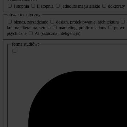
I stopnia
II stopnia
jednolite magisterskie
doktoraty
obszar tematyczny:
biznes, zarządzanie
design, projektowanie, architektura
kultura, literatura, sztuka
marketing, public relations
prawo
psychiczne
AI (sztuczna inteligencja)
dodatkowe
forma studiów:
informacje
o
studiach