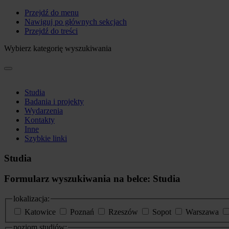
Przejdź do menu
Nawiguj po głównych sekcjach
Przejdź do treści
Wybierz kategorię wyszukiwania
Studia
Badania i projekty
Wydarzenia
Kontakty
Inne
Szybkie linki
Studia
Formularz wyszukiwania na belce: Studia
lokalizacja:
Katowice
Poznań
Rzeszów
Sopot
Warszawa
poziom studiów: