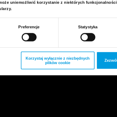
może uniemożliwić korzystanie z niektórych funkcjonalnośc
ularzy.
Preferencje
Statystyka
Korzystaj wyłącznie z niezbędnych
Zezwól
plików cookie