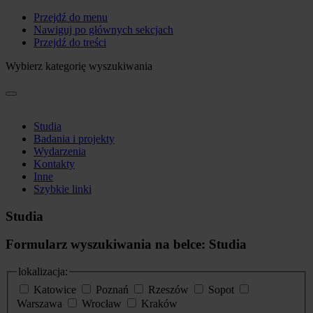
Przejdź do menu
Nawiguj po głównych sekcjach
Przejdź do treści
Wybierz kategorię wyszukiwania
Studia
Badania i projekty
Wydarzenia
Kontakty
Inne
Szybkie linki
Studia
Formularz wyszukiwania na belce: Studia
lokalizacja:
Katowice
Poznań
Rzeszów
Sopot
Warszawa
Wrocław
Kraków