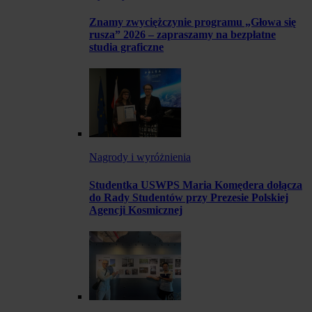
Znamy zwyciężczynie programu „Głowa się
rusza” 2026 – zapraszamy na bezpłatne
studia graficzne
Nagrody i wyróżnienia
Studentka USWPS Maria Komędera dołącza
do Rady Studentów przy Prezesie Polskiej
Agencji Kosmicznej