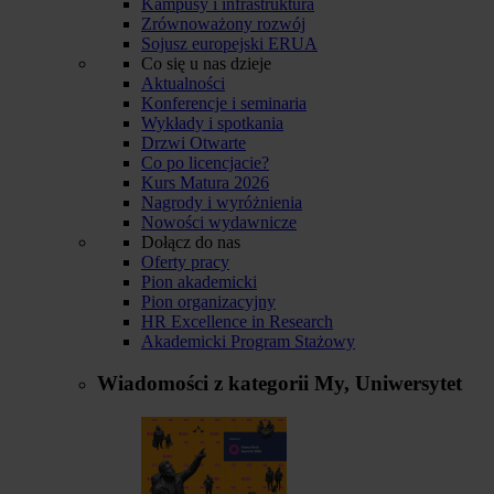
Kampusy i infrastruktura
Zrównoważony rozwój
Sojusz europejski ERUA
Co się u nas dzieje
Aktualności
Konferencje i seminaria
Wykłady i spotkania
Drzwi Otwarte
Co po licencjacie?
Kurs Matura 2026
Nagrody i wyróżnienia
Nowości wydawnicze
Dołącz do nas
Oferty pracy
Pion akademicki
Pion organizacyjny
HR Excellence in Research
Akademicki Program Stażowy
Wiadomości z kategorii
My, Uniwersytet