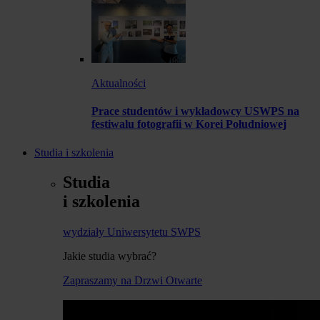
Aktualności
Prace studentów i wykładowcy USWPS na
festiwalu fotografii w Korei Południowej
Studia i szkolenia
Studia
i szkolenia
wydziały Uniwersytetu SWPS
Jakie studia wybrać?
Zapraszamy na Drzwi Otwarte