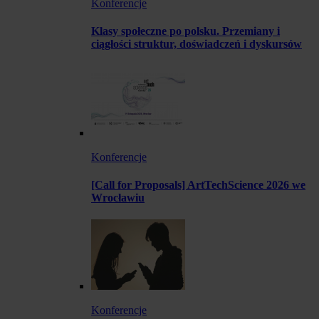
Konferencje
Klasy społeczne po polsku. Przemiany i
ciągłości struktur, doświadczeń i dyskursów
Konferencje
[Call for Proposals] ArtTechScience 2026 we
Wrocławiu
Konferencje