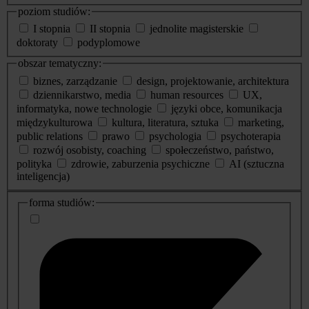
poziom studiów:
I stopnia
II stopnia
jednolite magisterskie
doktoraty
podyplomowe
obszar tematyczny:
biznes, zarządzanie
design, projektowanie, architektura
dziennikarstwo, media
human resources
UX,
informatyka, nowe technologie
języki obce, komunikacja
międzykulturowa
kultura, literatura, sztuka
marketing,
public relations
prawo
psychologia
psychoterapia
rozwój osobisty, coaching
społeczeństwo, państwo,
polityka
zdrowie, zaburzenia psychiczne
AI (sztuczna
inteligencja)
dodatkowe
forma studiów:
informacje
o
studiach