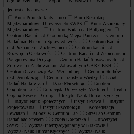
ogólnouczelniany
Sopot
Warszawa
Wrocław
jednostka badawcza:
Biuro Prorektorki ds. nauki
Biuro Rekrutacji
Międzynarodowej Uniwersytetu SWPS
Biuro Współpracy
Międzynarodowej
Centrum Badań nad Bullyingiem
Centrum Badań nad Ekonomiką Miejsc Pamięci
Centrum
Badań nad Historią i Sprawiedliwością
Centrum Badań
nad Poznaniem i Zachowaniem
Centrum badań nad
Rozwojem Osobowości
Centrum Badań nad Wspieraniem
Podejmowania Decyzji
Centrum Badań Stosowanych nad
Zdrowiem i Zachowaniami Zdrowotnymi CARE-BEH
Centrum Cywilizacji Azji Wschodniej
Centrum Studiów
nad Demokracją
Centrum Transferu Wiedzy
Dział
Badań Naukowych
Dział Marketingu
Emotion
Cognition Lab
Europejski Uniwersytet Viadrina
Health
Coping Research Group
Instytut Nauk Humanistycznych
Instytut Nauk Społecznych
Instytut Prawa
Instytut
Projektowania
Instytut Psychologii
Konfederacja
Lewiatan
Młodzi w Centrum Lab
StresLab Centrum
Badań nad Stresem
Szkoła Doktorska
Uniwersytet
SWPS
Wydział Interdyscyplinarny w Krakowie
Wydział Nauk Humanistycznych
Wydział Nauk