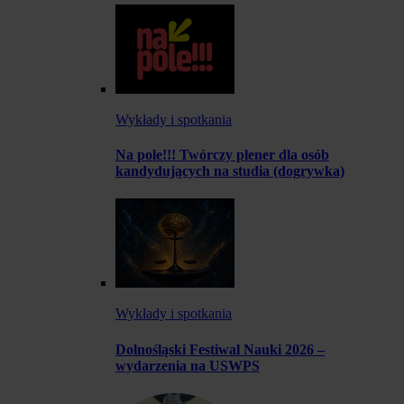
Wykłady i spotkania
Na pole!!! Twórczy plener dla osób
kandydujących na studia (dogrywka)
Wykłady i spotkania
Dolnośląski Festiwal Nauki 2026 –
wydarzenia na USWPS