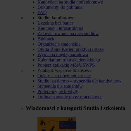
Kandydaci na studia podyplomowe
Dokumenty do pobrania
FAQ
Studiuj komfortowo
Uczelnia bez barier
Kampusy i infrastruktura
Zakwaterowanie na czas studiów
Biblioteki
Organizacje studenckie
Oferta Biura Karier: praktyki i staże
Wymiana międzynarodowa
Kalendarium roku akademickiego
Pobierz aplikację Mój USWPS
Zdobądź wsparcie finansowe
Opłaty – co obejmuje czesne
Studiuj za darmo – stypendia dla kandydatów
Stypendia dla studentów
Preferencyjne kredyty
Dofinansowanie przez pracodawcę
Wiadomości z kategorii
Studia i szkolenia