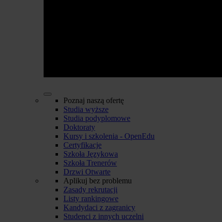
Poznaj naszą ofertę
Studia wyższe
Studia podyplomowe
Doktoraty
Kursy i szkolenia - OpenEdu
Certyfikacje
Szkoła Językowa
Szkoła Trenerów
Drzwi Otwarte
Aplikuj bez problemu
Zasady rekrutacji
Listy rankingowe
Kandydaci z zagranicy
Studenci z innych uczelni