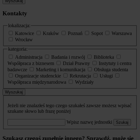
Wyszukaj
Kontakty
lokalizacja:
Katowice
Kraków
Poznań
Sopot
Warszawa
Wrocław
kategoria:
Administracja
Badania i rozwój
Biblioteka
Współpraca z biznesem
Dział Prawny
Instytuty i centra
badawcze
Marketing i komunikacja
Obsługa studenta
Organizacje studenckie
Rekrutacja
Usługi
Współpraca międzynarodowa
Wydziały
Wyszukaj
Jeżeli nie znalazłeś tego czego szukałeś zawsze możesz wpisać
szukane słowo lub frazę poniżej
Wpisz nazwę jednostki
Szukaj
Szukasz czegoś zupełnie innego? Sprawdź, może się