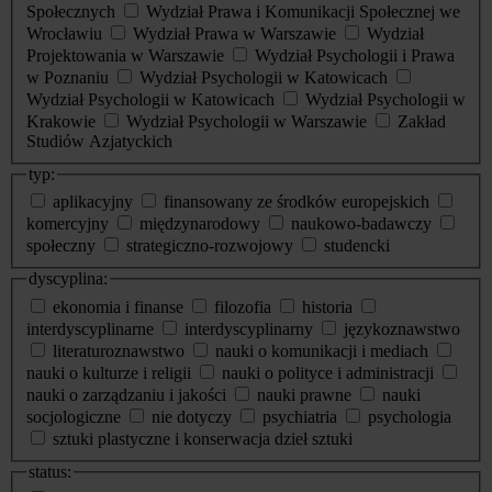
Społecznych
Wydział Prawa i Komunikacji Społecznej we
Wrocławiu
Wydział Prawa w Warszawie
Wydział
Projektowania w Warszawie
Wydział Psychologii i Prawa
w Poznaniu
Wydział Psychologii w Katowicach
Wydział Psychologii w Katowicach
Wydział Psychologii w
Krakowie
Wydział Psychologii w Warszawie
Zakład
Studiów Azjatyckich
typ:
aplikacyjny
finansowany ze środków europejskich
komercyjny
międzynarodowy
naukowo-badawczy
społeczny
strategiczno-rozwojowy
studencki
dyscyplina:
ekonomia i finanse
filozofia
historia
interdyscyplinarne
interdyscyplinarny
językoznawstwo
literaturoznawstwo
nauki o komunikacji i mediach
nauki o kulturze i religii
nauki o polityce i administracji
nauki o zarządzaniu i jakości
nauki prawne
nauki
socjologiczne
nie dotyczy
psychiatria
psychologia
sztuki plastyczne i konserwacja dzieł sztuki
status: