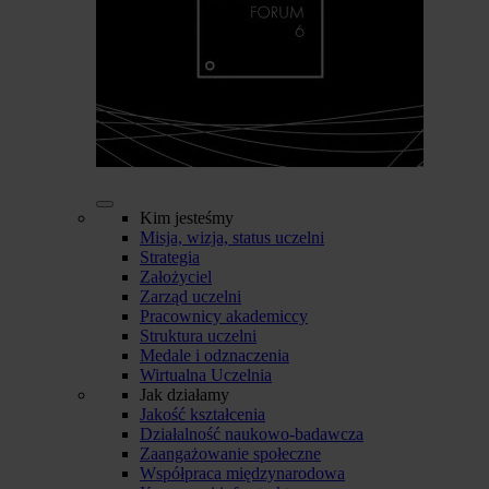
Kim jesteśmy
Misja, wizja, status uczelni
Strategia
Założyciel
Zarząd uczelni
Pracownicy akademiccy
Struktura uczelni
Medale i odznaczenia
Wirtualna Uczelnia
Jak działamy
Jakość kształcenia
Działalność naukowo-badawcza
Zaangażowanie społeczne
Współpraca międzynarodowa