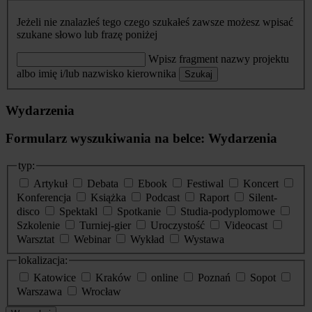
Jeżeli nie znalazłeś tego czego szukałeś zawsze możesz wpisać
szukane słowo lub frazę poniżej
Wpisz fragment nazwy projektu
albo imię i/lub nazwisko kierownika
Szukaj
Wydarzenia
Formularz wyszukiwania na belce: Wydarzenia
typ:
Artykuł
Debata
Ebook
Festiwal
Koncert
Konferencja
Książka
Podcast
Raport
Silent-
disco
Spektakl
Spotkanie
Studia-podyplomowe
Szkolenie
Turniej-gier
Uroczystość
Videocast
Warsztat
Webinar
Wykład
Wystawa
lokalizacja:
Katowice
Kraków
online
Poznań
Sopot
Warszawa
Wrocław