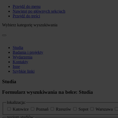
Przejdź do menu
Nawiguj po głównych sekcjach
Przejdź do treści
Wybierz kategorię wyszukiwania
Studia
Badania i projekty
Wydarzenia
Kontakty
Inne
Szybkie linki
Studia
Formularz wyszukiwania na belce: Studia
lokalizacja:
Katowice
Poznań
Rzeszów
Sopot
Warszawa
poziom studiów: