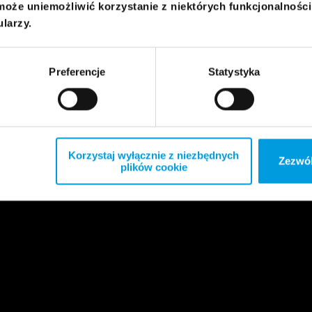
może uniemożliwić korzystanie z niektórych funkcjonalnośc
ularzy.
Preferencje
Statystyka
Korzystaj wyłącznie z niezbędnych
Zezwól
plików cookie