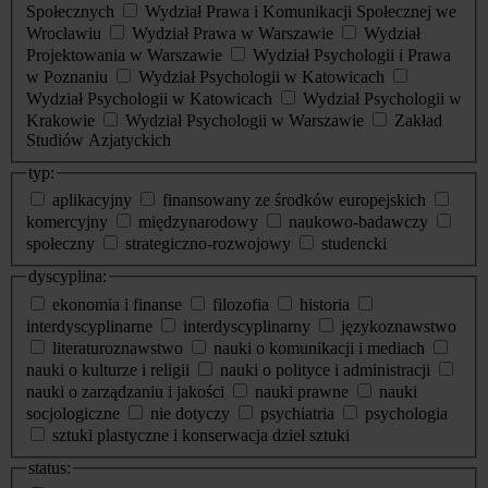
Społecznych
Wydział Prawa i Komunikacji Społecznej we
Wrocławiu
Wydział Prawa w Warszawie
Wydział
Projektowania w Warszawie
Wydział Psychologii i Prawa
w Poznaniu
Wydział Psychologii w Katowicach
Wydział Psychologii w Katowicach
Wydział Psychologii w
Krakowie
Wydział Psychologii w Warszawie
Zakład
Studiów Azjatyckich
typ:
aplikacyjny
finansowany ze środków europejskich
komercyjny
międzynarodowy
naukowo-badawczy
społeczny
strategiczno-rozwojowy
studencki
dyscyplina:
ekonomia i finanse
filozofia
historia
interdyscyplinarne
interdyscyplinarny
językoznawstwo
literaturoznawstwo
nauki o komunikacji i mediach
nauki o kulturze i religii
nauki o polityce i administracji
nauki o zarządzaniu i jakości
nauki prawne
nauki
socjologiczne
nie dotyczy
psychiatria
psychologia
sztuki plastyczne i konserwacja dzieł sztuki
status: