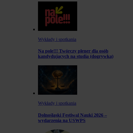
Wykłady i spotkania
Na pole!!! Twórczy plener dla osób
kandydujących na studia (dogrywka)
Wykłady i spotkania
Dolnośląski Festiwal Nauki 2026 –
wydarzenia na USWPS