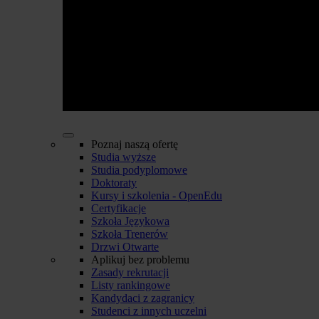
Poznaj naszą ofertę
Studia wyższe
Studia podyplomowe
Doktoraty
Kursy i szkolenia - OpenEdu
Certyfikacje
Szkoła Językowa
Szkoła Trenerów
Drzwi Otwarte
Aplikuj bez problemu
Zasady rekrutacji
Listy rankingowe
Kandydaci z zagranicy
Studenci z innych uczelni