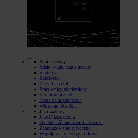
Kim jesteśmy
Misja, wizja, status uczelni
Strategia
Założyciel
Zarząd uczelni
Pracownicy akademiccy
Struktura uczelni
Medale i odznaczenia
Wirtualna Uczelnia
Jak działamy
Jakość kształcenia
Działalność naukowo-badawcza
Zaangażowanie społeczne
Współpraca międzynarodowa