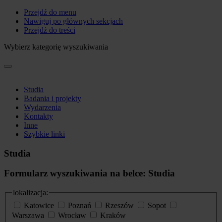
Przejdź do menu
Nawiguj po głównych sekcjach
Przejdź do treści
Wybierz kategorię wyszukiwania
Studia
Badania i projekty
Wydarzenia
Kontakty
Inne
Szybkie linki
Studia
Formularz wyszukiwania na belce: Studia
lokalizacja:
Katowice
Poznań
Rzeszów
Sopot
Warszawa
Wrocław
Kraków