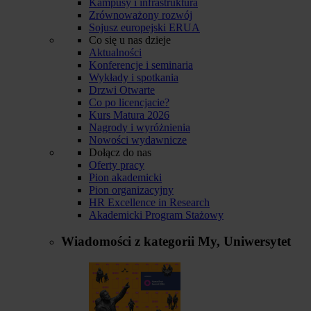
Kampusy i infrastruktura
Zrównoważony rozwój
Sojusz europejski ERUA
Co się u nas dzieje
Aktualności
Konferencje i seminaria
Wykłady i spotkania
Drzwi Otwarte
Co po licencjacie?
Kurs Matura 2026
Nagrody i wyróżnienia
Nowości wydawnicze
Dołącz do nas
Oferty pracy
Pion akademicki
Pion organizacyjny
HR Excellence in Research
Akademicki Program Stażowy
Wiadomości z kategorii
My, Uniwersytet