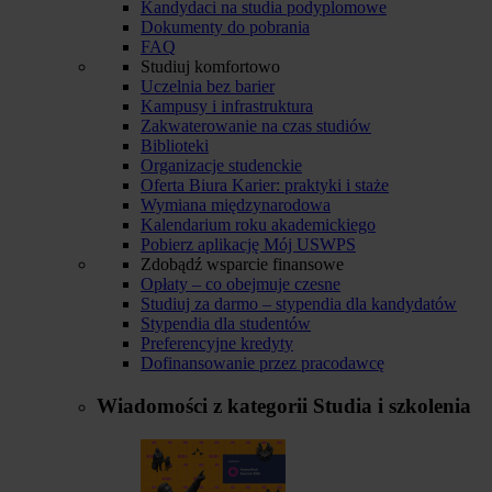
Kandydaci na studia podyplomowe
Dokumenty do pobrania
FAQ
Studiuj komfortowo
Uczelnia bez barier
Kampusy i infrastruktura
Zakwaterowanie na czas studiów
Biblioteki
Organizacje studenckie
Oferta Biura Karier: praktyki i staże
Wymiana międzynarodowa
Kalendarium roku akademickiego
Pobierz aplikację Mój USWPS
Zdobądź wsparcie finansowe
Opłaty – co obejmuje czesne
Studiuj za darmo – stypendia dla kandydatów
Stypendia dla studentów
Preferencyjne kredyty
Dofinansowanie przez pracodawcę
Wiadomości z kategorii
Studia i szkolenia