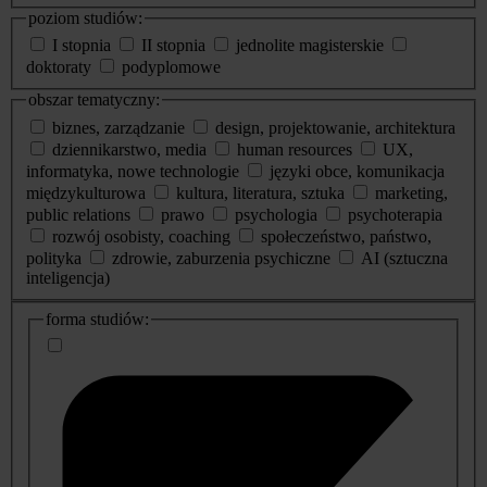
poziom studiów:
I stopnia
II stopnia
jednolite magisterskie
doktoraty
podyplomowe
obszar tematyczny:
biznes, zarządzanie
design, projektowanie, architektura
dziennikarstwo, media
human resources
UX,
informatyka, nowe technologie
języki obce, komunikacja
międzykulturowa
kultura, literatura, sztuka
marketing,
public relations
prawo
psychologia
psychoterapia
rozwój osobisty, coaching
społeczeństwo, państwo,
polityka
zdrowie, zaburzenia psychiczne
AI (sztuczna
inteligencja)
dodatkowe
forma studiów:
informacje
o
studiach