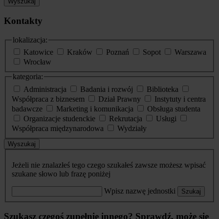
Wyszukaj
Kontakty
lokalizacja:
Katowice
Kraków
Poznań
Sopot
Warszawa
Wrocław
kategoria:
Administracja
Badania i rozwój
Biblioteka
Współpraca z biznesem
Dział Prawny
Instytuty i centra
badawcze
Marketing i komunikacja
Obsługa studenta
Organizacje studenckie
Rekrutacja
Usługi
Współpraca międzynarodowa
Wydziały
Wyszukaj
Jeżeli nie znalazłeś tego czego szukałeś zawsze możesz wpisać
szukane słowo lub frazę poniżej
Wpisz nazwę jednostki
Szukaj
Szukasz czegoś zupełnie innego? Sprawdź, może się