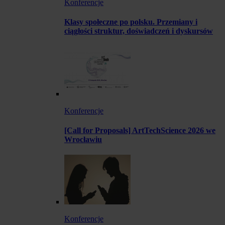
Konferencje
Klasy społeczne po polsku. Przemiany i
ciągłości struktur, doświadczeń i dyskursów
Konferencje
[Call for Proposals] ArtTechScience 2026 we
Wrocławiu
Konferencje