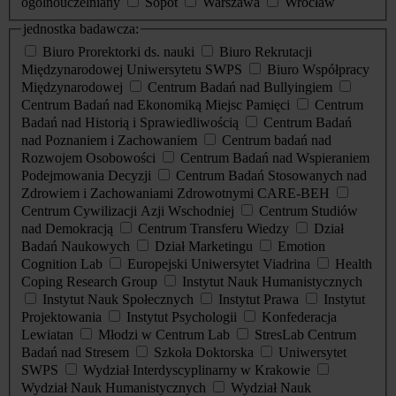
ogólnouczelniany
Sopot
Warszawa
Wrocław
jednostka badawcza:
Biuro Prorektorki ds. nauki
Biuro Rekrutacji
Międzynarodowej Uniwersytetu SWPS
Biuro Współpracy
Międzynarodowej
Centrum Badań nad Bullyingiem
Centrum Badań nad Ekonomiką Miejsc Pamięci
Centrum
Badań nad Historią i Sprawiedliwością
Centrum Badań
nad Poznaniem i Zachowaniem
Centrum badań nad
Rozwojem Osobowości
Centrum Badań nad Wspieraniem
Podejmowania Decyzji
Centrum Badań Stosowanych nad
Zdrowiem i Zachowaniami Zdrowotnymi CARE-BEH
Centrum Cywilizacji Azji Wschodniej
Centrum Studiów
nad Demokracją
Centrum Transferu Wiedzy
Dział
Badań Naukowych
Dział Marketingu
Emotion
Cognition Lab
Europejski Uniwersytet Viadrina
Health
Coping Research Group
Instytut Nauk Humanistycznych
Instytut Nauk Społecznych
Instytut Prawa
Instytut
Projektowania
Instytut Psychologii
Konfederacja
Lewiatan
Młodzi w Centrum Lab
StresLab Centrum
Badań nad Stresem
Szkoła Doktorska
Uniwersytet
SWPS
Wydział Interdyscyplinarny w Krakowie
Wydział Nauk Humanistycznych
Wydział Nauk