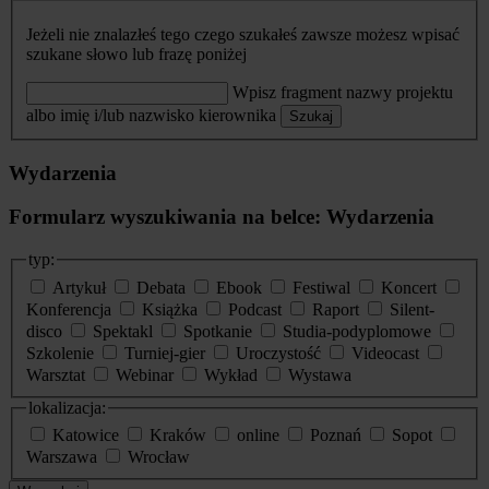
Jeżeli nie znalazłeś tego czego szukałeś zawsze możesz wpisać
szukane słowo lub frazę poniżej
Wpisz fragment nazwy projektu
albo imię i/lub nazwisko kierownika
Szukaj
Wydarzenia
Formularz wyszukiwania na belce: Wydarzenia
typ:
Artykuł
Debata
Ebook
Festiwal
Koncert
Konferencja
Książka
Podcast
Raport
Silent-
disco
Spektakl
Spotkanie
Studia-podyplomowe
Szkolenie
Turniej-gier
Uroczystość
Videocast
Warsztat
Webinar
Wykład
Wystawa
lokalizacja:
Katowice
Kraków
online
Poznań
Sopot
Warszawa
Wrocław