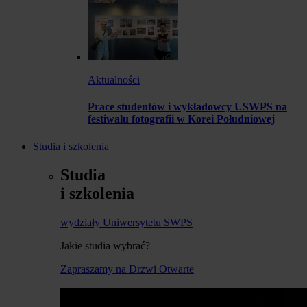
Aktualności
Prace studentów i wykładowcy USWPS na
festiwalu fotografii w Korei Południowej
Studia i szkolenia
Studia
i szkolenia
wydziały Uniwersytetu SWPS
Jakie studia wybrać?
Zapraszamy na Drzwi Otwarte