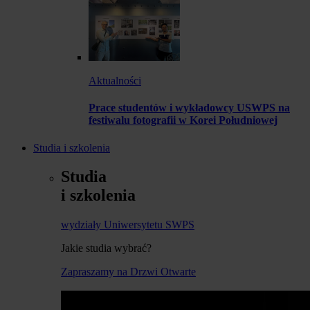
Aktualności
Prace studentów i wykładowcy USWPS na
festiwalu fotografii w Korei Południowej
Studia i szkolenia
Studia
i szkolenia
wydziały Uniwersytetu SWPS
Jakie studia wybrać?
Zapraszamy na Drzwi Otwarte