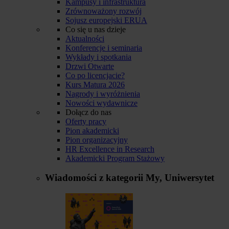
Kampusy i infrastruktura
Zrównoważony rozwój
Sojusz europejski ERUA
Co się u nas dzieje
Aktualności
Konferencje i seminaria
Wykłady i spotkania
Drzwi Otwarte
Co po licencjacie?
Kurs Matura 2026
Nagrody i wyróżnienia
Nowości wydawnicze
Dołącz do nas
Oferty pracy
Pion akademicki
Pion organizacyjny
HR Excellence in Research
Akademicki Program Stażowy
Wiadomości z kategorii
My, Uniwersytet