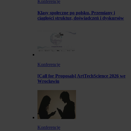
Konferencje
Klasy społeczne po polsku. Przemiany i
ciągłości struktur, doświadczeń i dyskursów
Konferencje
[Call for Proposals] ArtTechScience 2026 we
Wrocławiu
Konferencje