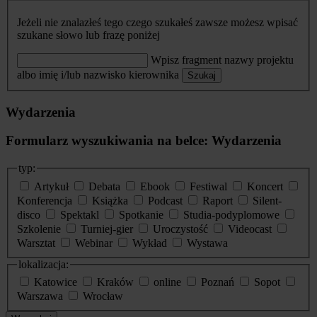
Jeżeli nie znalazłeś tego czego szukałeś zawsze możesz wpisać
szukane słowo lub frazę poniżej
Wpisz fragment nazwy projektu
albo imię i/lub nazwisko kierownika
Szukaj
Wydarzenia
Formularz wyszukiwania na belce: Wydarzenia
typ:
Artykuł
Debata
Ebook
Festiwal
Koncert
Konferencja
Książka
Podcast
Raport
Silent-
disco
Spektakl
Spotkanie
Studia-podyplomowe
Szkolenie
Turniej-gier
Uroczystość
Videocast
Warsztat
Webinar
Wykład
Wystawa
lokalizacja:
Katowice
Kraków
online
Poznań
Sopot
Warszawa
Wrocław