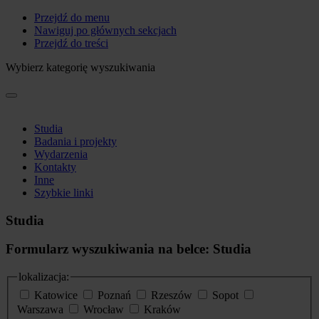
Przejdź do menu
Nawiguj po głównych sekcjach
Przejdź do treści
Wybierz kategorię wyszukiwania
Studia
Badania i projekty
Wydarzenia
Kontakty
Inne
Szybkie linki
Studia
Formularz wyszukiwania na belce: Studia
lokalizacja:
Katowice
Poznań
Rzeszów
Sopot
Warszawa
Wrocław
Kraków