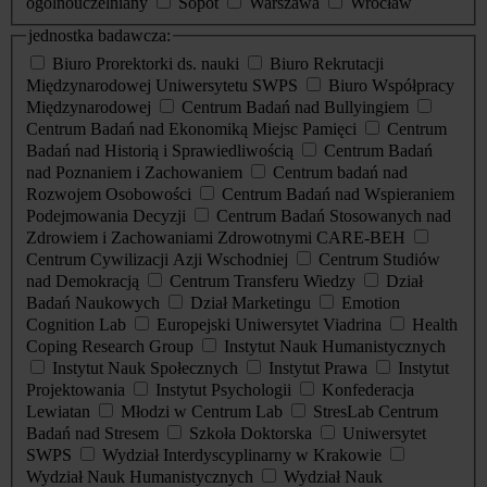
ogólnouczelniany
Sopot
Warszawa
Wrocław
jednostka badawcza:
Biuro Prorektorki ds. nauki
Biuro Rekrutacji
Międzynarodowej Uniwersytetu SWPS
Biuro Współpracy
Międzynarodowej
Centrum Badań nad Bullyingiem
Centrum Badań nad Ekonomiką Miejsc Pamięci
Centrum
Badań nad Historią i Sprawiedliwością
Centrum Badań
nad Poznaniem i Zachowaniem
Centrum badań nad
Rozwojem Osobowości
Centrum Badań nad Wspieraniem
Podejmowania Decyzji
Centrum Badań Stosowanych nad
Zdrowiem i Zachowaniami Zdrowotnymi CARE-BEH
Centrum Cywilizacji Azji Wschodniej
Centrum Studiów
nad Demokracją
Centrum Transferu Wiedzy
Dział
Badań Naukowych
Dział Marketingu
Emotion
Cognition Lab
Europejski Uniwersytet Viadrina
Health
Coping Research Group
Instytut Nauk Humanistycznych
Instytut Nauk Społecznych
Instytut Prawa
Instytut
Projektowania
Instytut Psychologii
Konfederacja
Lewiatan
Młodzi w Centrum Lab
StresLab Centrum
Badań nad Stresem
Szkoła Doktorska
Uniwersytet
SWPS
Wydział Interdyscyplinarny w Krakowie
Wydział Nauk Humanistycznych
Wydział Nauk