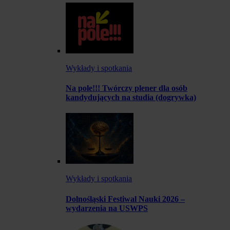
Wykłady i spotkania
Na pole!!! Twórczy plener dla osób
kandydujących na studia (dogrywka)
Wykłady i spotkania
Dolnośląski Festiwal Nauki 2026 –
wydarzenia na USWPS