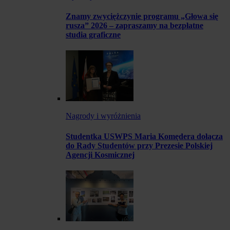
Znamy zwyciężczynie programu „Głowa się
rusza” 2026 – zapraszamy na bezpłatne
studia graficzne
Nagrody i wyróżnienia
Studentka USWPS Maria Komędera dołącza
do Rady Studentów przy Prezesie Polskiej
Agencji Kosmicznej