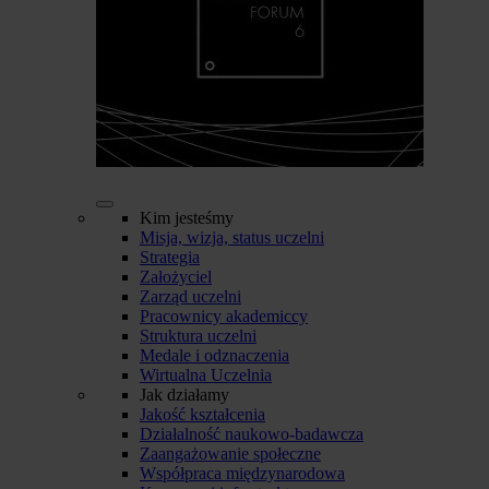
Kim jesteśmy
Misja, wizja, status uczelni
Strategia
Założyciel
Zarząd uczelni
Pracownicy akademiccy
Struktura uczelni
Medale i odznaczenia
Wirtualna Uczelnia
Jak działamy
Jakość kształcenia
Działalność naukowo-badawcza
Zaangażowanie społeczne
Współpraca międzynarodowa