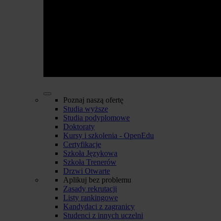
Poznaj naszą ofertę
Studia wyższe
Studia podyplomowe
Doktoraty
Kursy i szkolenia - OpenEdu
Certyfikacje
Szkoła Językowa
Szkoła Trenerów
Drzwi Otwarte
Aplikuj bez problemu
Zasady rekrutacji
Listy rankingowe
Kandydaci z zagranicy
Studenci z innych uczelni