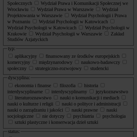
Społecznych
Wydział Prawa i Komunikacji Społecznej we
Wrocławiu
Wydział Prawa w Warszawie
Wydział
Projektowania w Warszawie
Wydział Psychologii i Prawa
w Poznaniu
Wydział Psychologii w Katowicach
Wydział Psychologii w Katowicach
Wydział Psychologii w
Krakowie
Wydział Psychologii w Warszawie
Zakład
Studiów Azjatyckich
typ:
aplikacyjny
finansowany ze środków europejskich
komercyjny
międzynarodowy
naukowo-badawczy
społeczny
strategiczno-rozwojowy
studencki
dyscyplina:
ekonomia i finanse
filozofia
historia
interdyscyplinarne
interdyscyplinarny
językoznawstwo
literaturoznawstwo
nauki o komunikacji i mediach
nauki o kulturze i religii
nauki o polityce i administracji
nauki o zarządzaniu i jakości
nauki prawne
nauki
socjologiczne
nie dotyczy
psychiatria
psychologia
sztuki plastyczne i konserwacja dzieł sztuki
status: