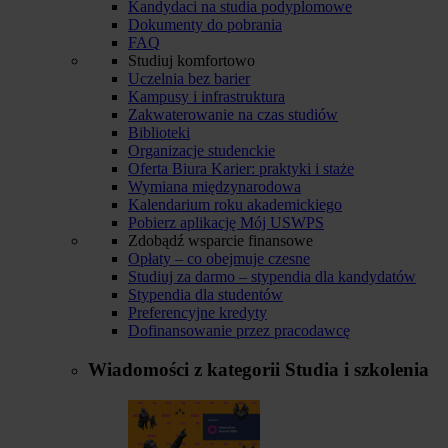
Kandydaci na studia podyplomowe
Dokumenty do pobrania
FAQ
Studiuj komfortowo
Uczelnia bez barier
Kampusy i infrastruktura
Zakwaterowanie na czas studiów
Biblioteki
Organizacje studenckie
Oferta Biura Karier: praktyki i staże
Wymiana międzynarodowa
Kalendarium roku akademickiego
Pobierz aplikację Mój USWPS
Zdobądź wsparcie finansowe
Opłaty – co obejmuje czesne
Studiuj za darmo – stypendia dla kandydatów
Stypendia dla studentów
Preferencyjne kredyty
Dofinansowanie przez pracodawcę
Wiadomości z kategorii
Studia i szkolenia