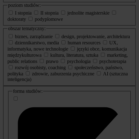
poziom studiów:
I stopnia
II stopnia
jednolite magisterskie
doktoraty
podyplomowe
obszar tematyczny:
biznes, zarządzanie
design, projektowanie, architektura
dziennikarstwo, media
human resources
UX,
informatyka, nowe technologie
języki obce, komunikacja
międzykulturowa
kultura, literatura, sztuka
marketing,
public relations
prawo
psychologia
psychoterapia
rozwój osobisty, coaching
społeczeństwo, państwo,
polityka
zdrowie, zaburzenia psychiczne
AI (sztuczna
inteligencja)
dodatkowe
forma studiów:
informacje
o
studiach