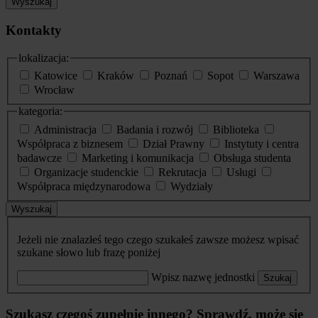
Wyszukaj
Kontakty
lokalizacja:
Katowice
Kraków
Poznań
Sopot
Warszawa
Wrocław
kategoria:
Administracja
Badania i rozwój
Biblioteka
Współpraca z biznesem
Dział Prawny
Instytuty i centra
badawcze
Marketing i komunikacja
Obsługa studenta
Organizacje studenckie
Rekrutacja
Usługi
Współpraca międzynarodowa
Wydziały
Wyszukaj
Jeżeli nie znalazłeś tego czego szukałeś zawsze możesz wpisać
szukane słowo lub frazę poniżej
Wpisz nazwę jednostki
Szukaj
Szukasz czegoś zupełnie innego? Sprawdź, może się