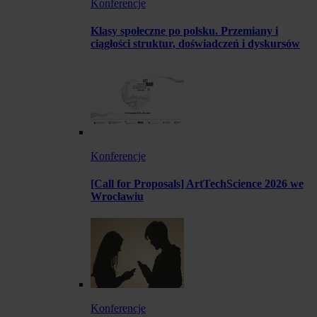
Konferencje
Klasy społeczne po polsku. Przemiany i
ciągłości struktur, doświadczeń i dyskursów
Konferencje
[Call for Proposals] ArtTechScience 2026 we
Wrocławiu
Konferencje