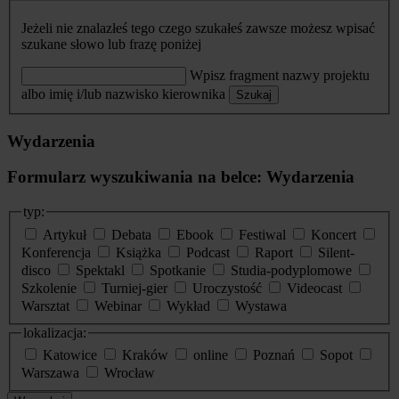
Jeżeli nie znalazłeś tego czego szukałeś zawsze możesz wpisać
szukane słowo lub frazę poniżej
Wpisz fragment nazwy projektu
albo imię i/lub nazwisko kierownika
Szukaj
Wydarzenia
Formularz wyszukiwania na belce: Wydarzenia
typ:
Artykuł
Debata
Ebook
Festiwal
Koncert
Konferencja
Książka
Podcast
Raport
Silent-
disco
Spektakl
Spotkanie
Studia-podyplomowe
Szkolenie
Turniej-gier
Uroczystość
Videocast
Warsztat
Webinar
Wykład
Wystawa
lokalizacja:
Katowice
Kraków
online
Poznań
Sopot
Warszawa
Wrocław