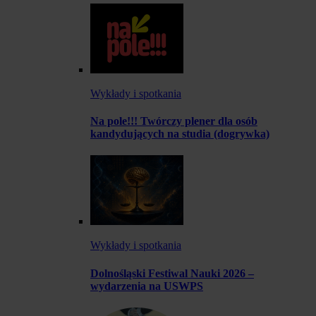
Wykłady i spotkania
Na pole!!! Twórczy plener dla osób
kandydujących na studia (dogrywka)
Wykłady i spotkania
Dolnośląski Festiwal Nauki 2026 –
wydarzenia na USWPS