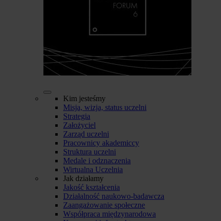
Kim jesteśmy
Misja, wizja, status uczelni
Strategia
Założyciel
Zarząd uczelni
Pracownicy akademiccy
Struktura uczelni
Medale i odznaczenia
Wirtualna Uczelnia
Jak działamy
Jakość kształcenia
Działalność naukowo-badawcza
Zaangażowanie społeczne
Współpraca międzynarodowa