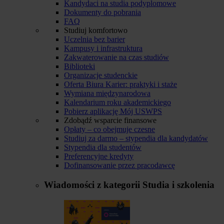
Kandydaci na studia podyplomowe
Dokumenty do pobrania
FAQ
Studiuj komfortowo
Uczelnia bez barier
Kampusy i infrastruktura
Zakwaterowanie na czas studiów
Biblioteki
Organizacje studenckie
Oferta Biura Karier: praktyki i staże
Wymiana międzynarodowa
Kalendarium roku akademickiego
Pobierz aplikację Mój USWPS
Zdobądź wsparcie finansowe
Opłaty – co obejmuje czesne
Studiuj za darmo – stypendia dla kandydatów
Stypendia dla studentów
Preferencyjne kredyty
Dofinansowanie przez pracodawcę
Wiadomości z kategorii
Studia i szkolenia