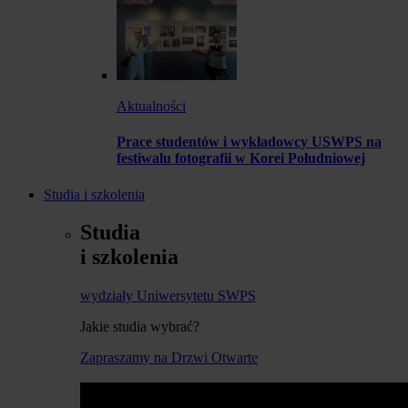
Aktualności
Prace studentów i wykładowcy USWPS na
festiwalu fotografii w Korei Południowej
Studia i szkolenia
Studia
i szkolenia
wydziały Uniwersytetu SWPS
Jakie studia wybrać?
Zapraszamy na Drzwi Otwarte