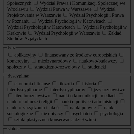
Społecznych
Wydział Prawa i Komunikacji Społecznej we
Wrocławiu
Wydział Prawa w Warszawie
Wydział
Projektowania w Warszawie
Wydział Psychologii i Prawa
w Poznaniu
Wydział Psychologii w Katowicach
Wydział Psychologii w Katowicach
Wydział Psychologii w
Krakowie
Wydział Psychologii w Warszawie
Zakład
Studiów Azjatyckich
typ:
aplikacyjny
finansowany ze środków europejskich
komercyjny
międzynarodowy
naukowo-badawczy
społeczny
strategiczno-rozwojowy
studencki
dyscyplina:
ekonomia i finanse
filozofia
historia
interdyscyplinarne
interdyscyplinarny
językoznawstwo
literaturoznawstwo
nauki o komunikacji i mediach
nauki o kulturze i religii
nauki o polityce i administracji
nauki o zarządzaniu i jakości
nauki prawne
nauki
socjologiczne
nie dotyczy
psychiatria
psychologia
sztuki plastyczne i konserwacja dzieł sztuki
status: