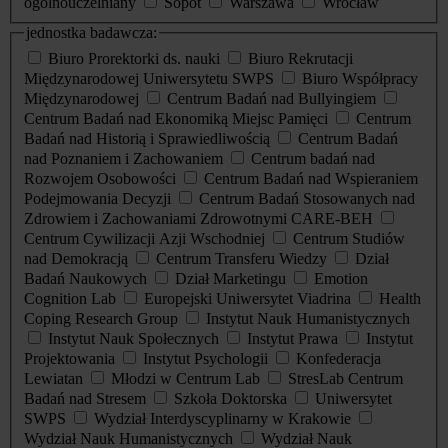
ogólnouczelniany
Sopot
Warszawa
Wrocław
jednostka badawcza:
Biuro Prorektorki ds. nauki
Biuro Rekrutacji
Międzynarodowej Uniwersytetu SWPS
Biuro Współpracy
Międzynarodowej
Centrum Badań nad Bullyingiem
Centrum Badań nad Ekonomiką Miejsc Pamięci
Centrum
Badań nad Historią i Sprawiedliwością
Centrum Badań
nad Poznaniem i Zachowaniem
Centrum badań nad
Rozwojem Osobowości
Centrum Badań nad Wspieraniem
Podejmowania Decyzji
Centrum Badań Stosowanych nad
Zdrowiem i Zachowaniami Zdrowotnymi CARE-BEH
Centrum Cywilizacji Azji Wschodniej
Centrum Studiów
nad Demokracją
Centrum Transferu Wiedzy
Dział
Badań Naukowych
Dział Marketingu
Emotion
Cognition Lab
Europejski Uniwersytet Viadrina
Health
Coping Research Group
Instytut Nauk Humanistycznych
Instytut Nauk Społecznych
Instytut Prawa
Instytut
Projektowania
Instytut Psychologii
Konfederacja
Lewiatan
Młodzi w Centrum Lab
StresLab Centrum
Badań nad Stresem
Szkoła Doktorska
Uniwersytet
SWPS
Wydział Interdyscyplinarny w Krakowie
Wydział Nauk Humanistycznych
Wydział Nauk