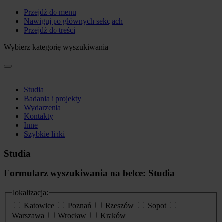
Przejdź do menu
Nawiguj po głównych sekcjach
Przejdź do treści
Wybierz kategorię wyszukiwania
Studia
Badania i projekty
Wydarzenia
Kontakty
Inne
Szybkie linki
Studia
Formularz wyszukiwania na belce: Studia
lokalizacja:
Katowice
Poznań
Rzeszów
Sopot
Warszawa
Wrocław
Kraków