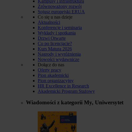
Kampusy i infrastruktura
Zrównoważony rozwój
Sojusz europejski ERUA
Co się u nas dzieje
Aktualności
Konferencje i seminaria
Wykłady i spotkania
Drzwi Otwarte
Co po licencjacie?
Kurs Matura 2026
Nagrody i wyróżnienia
Nowości wydawnicze
Dołącz do nas
Oferty pracy
Pion akademicki
Pion organizacyjny
HR Excellence in Research
Akademicki Program Stażowy
Wiadomości z kategorii
My, Uniwersytet