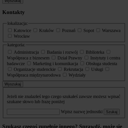
Wyszukaj
Kontakty
lokalizacja:
Katowice
Kraków
Poznań
Sopot
Warszawa
Wrocław
kategoria:
Administracja
Badania i rozwój
Biblioteka
Współpraca z biznesem
Dział Prawny
Instytuty i centra
badawcze
Marketing i komunikacja
Obsługa studenta
Organizacje studenckie
Rekrutacja
Usługi
Współpraca międzynarodowa
Wydziały
Wyszukaj
Jeżeli nie znalazłeś tego czego szukałeś zawsze możesz wpisać
szukane słowo lub frazę poniżej
Wpisz nazwę jednostki
Szukaj
Szukasz czegoś zupełnie innego? Sprawdź, może się