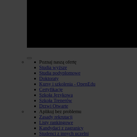
Poznaj naszą ofertę
Studia wyższe
Studia podyplomowe
Doktoraty
Kursy i szkolenia - OpenEdu
Certyfikacje
Szkoła Językowa
Szkoła Trenerów
Drzwi Otwarte
Aplikuj bez problemu
Zasady rekrutacji
Listy rankingowe
Kandydaci z zagranicy
Studenci z innych uczelni