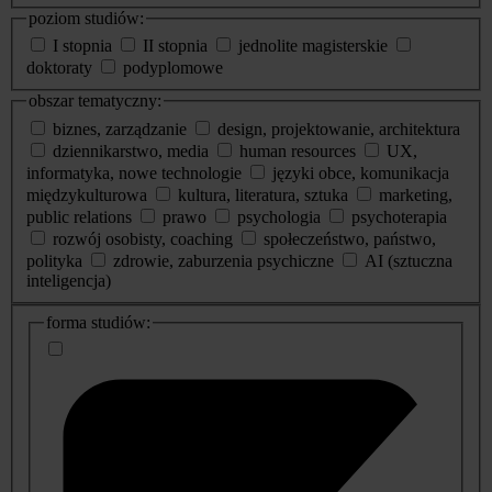
poziom studiów:
I stopnia
II stopnia
jednolite magisterskie
doktoraty
podyplomowe
obszar tematyczny:
biznes, zarządzanie
design, projektowanie, architektura
dziennikarstwo, media
human resources
UX,
informatyka, nowe technologie
języki obce, komunikacja
międzykulturowa
kultura, literatura, sztuka
marketing,
public relations
prawo
psychologia
psychoterapia
rozwój osobisty, coaching
społeczeństwo, państwo,
polityka
zdrowie, zaburzenia psychiczne
AI (sztuczna
inteligencja)
dodatkowe
forma studiów:
informacje
o
studiach