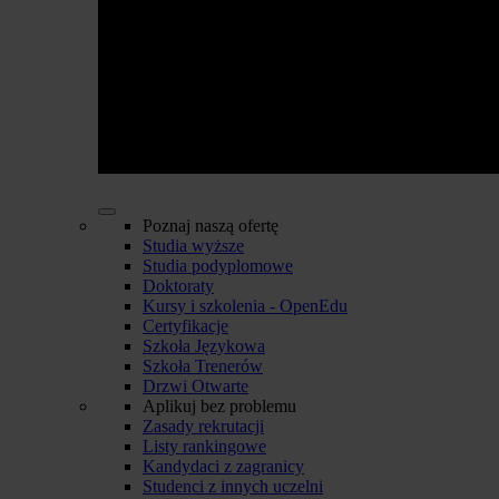
Poznaj naszą ofertę
Studia wyższe
Studia podyplomowe
Doktoraty
Kursy i szkolenia - OpenEdu
Certyfikacje
Szkoła Językowa
Szkoła Trenerów
Drzwi Otwarte
Aplikuj bez problemu
Zasady rekrutacji
Listy rankingowe
Kandydaci z zagranicy
Studenci z innych uczelni