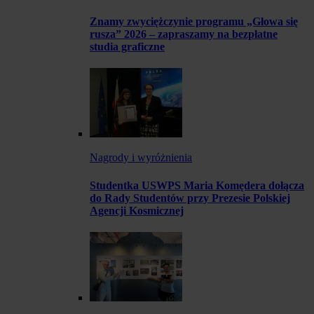
Znamy zwyciężczynie programu „Głowa się
rusza” 2026 – zapraszamy na bezpłatne
studia graficzne
Nagrody i wyróżnienia
Studentka USWPS Maria Komędera dołącza
do Rady Studentów przy Prezesie Polskiej
Agencji Kosmicznej