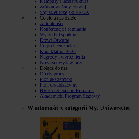
Kampusy i infrastruktura
Zrównoważony rozwój
Sojusz europejski ERUA
Co się u nas dzieje
Aktualności
Konferencje i seminaria
Wykłady i spotkania
Drzwi Otwarte
Co po licencjacie?
Kurs Matura 2026
Nagrody i wyróżnienia
Nowości wydawnicze
Dołącz do nas
Oferty pracy
Pion akademicki
Pion organizacyjny
HR Excellence in Research
Akademicki Program Stażowy
Wiadomości z kategorii
My, Uniwersytet