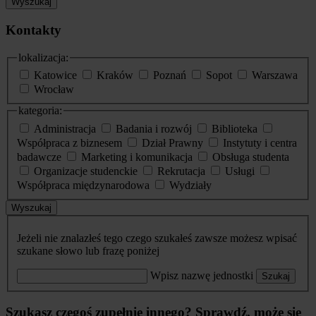
Wyszukaj
Kontakty
lokalizacja:
Katowice
Kraków
Poznań
Sopot
Warszawa
Wrocław
kategoria:
Administracja
Badania i rozwój
Biblioteka
Współpraca z biznesem
Dział Prawny
Instytuty i centra
badawcze
Marketing i komunikacja
Obsługa studenta
Organizacje studenckie
Rekrutacja
Usługi
Współpraca międzynarodowa
Wydziały
Wyszukaj
Jeżeli nie znalazłeś tego czego szukałeś zawsze możesz wpisać
szukane słowo lub frazę poniżej
Wpisz nazwę jednostki
Szukaj
Szukasz czegoś zupełnie innego? Sprawdź, może się