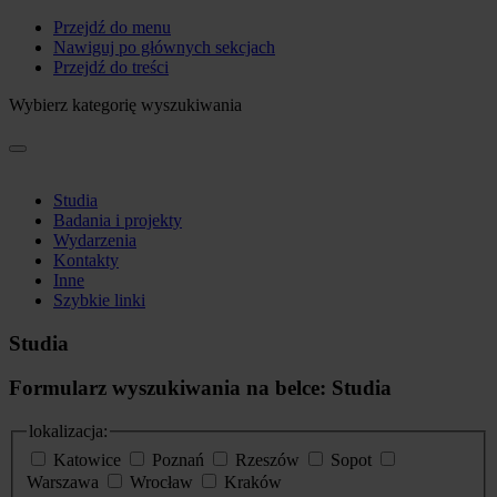
Przejdź do menu
Nawiguj po głównych sekcjach
Przejdź do treści
Wybierz kategorię wyszukiwania
Studia
Badania i projekty
Wydarzenia
Kontakty
Inne
Szybkie linki
Studia
Formularz wyszukiwania na belce: Studia
lokalizacja:
Katowice
Poznań
Rzeszów
Sopot
Warszawa
Wrocław
Kraków