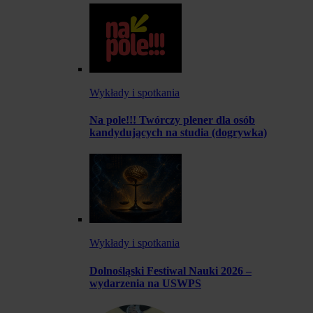
Wykłady i spotkania
Na pole!!! Twórczy plener dla osób
kandydujących na studia (dogrywka)
Wykłady i spotkania
Dolnośląski Festiwal Nauki 2026 –
wydarzenia na USWPS