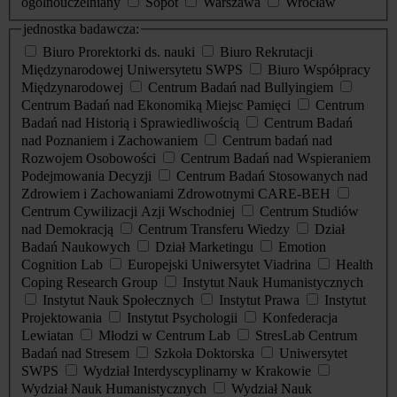
ogólnouczelniany
Sopot
Warszawa
Wrocław
jednostka badawcza:
Biuro Prorektorki ds. nauki
Biuro Rekrutacji
Międzynarodowej Uniwersytetu SWPS
Biuro Współpracy
Międzynarodowej
Centrum Badań nad Bullyingiem
Centrum Badań nad Ekonomiką Miejsc Pamięci
Centrum
Badań nad Historią i Sprawiedliwością
Centrum Badań
nad Poznaniem i Zachowaniem
Centrum badań nad
Rozwojem Osobowości
Centrum Badań nad Wspieraniem
Podejmowania Decyzji
Centrum Badań Stosowanych nad
Zdrowiem i Zachowaniami Zdrowotnymi CARE-BEH
Centrum Cywilizacji Azji Wschodniej
Centrum Studiów
nad Demokracją
Centrum Transferu Wiedzy
Dział
Badań Naukowych
Dział Marketingu
Emotion
Cognition Lab
Europejski Uniwersytet Viadrina
Health
Coping Research Group
Instytut Nauk Humanistycznych
Instytut Nauk Społecznych
Instytut Prawa
Instytut
Projektowania
Instytut Psychologii
Konfederacja
Lewiatan
Młodzi w Centrum Lab
StresLab Centrum
Badań nad Stresem
Szkoła Doktorska
Uniwersytet
SWPS
Wydział Interdyscyplinarny w Krakowie
Wydział Nauk Humanistycznych
Wydział Nauk