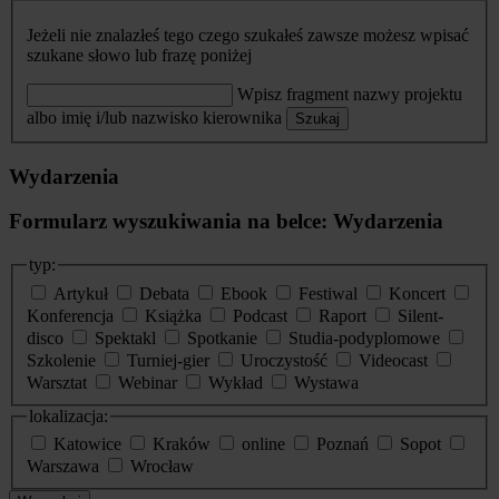
Jeżeli nie znalazłeś tego czego szukałeś zawsze możesz wpisać
szukane słowo lub frazę poniżej
Wpisz fragment nazwy projektu
albo imię i/lub nazwisko kierownika
Szukaj
Wydarzenia
Formularz wyszukiwania na belce: Wydarzenia
typ:
Artykuł
Debata
Ebook
Festiwal
Koncert
Konferencja
Książka
Podcast
Raport
Silent-
disco
Spektakl
Spotkanie
Studia-podyplomowe
Szkolenie
Turniej-gier
Uroczystość
Videocast
Warsztat
Webinar
Wykład
Wystawa
lokalizacja:
Katowice
Kraków
online
Poznań
Sopot
Warszawa
Wrocław