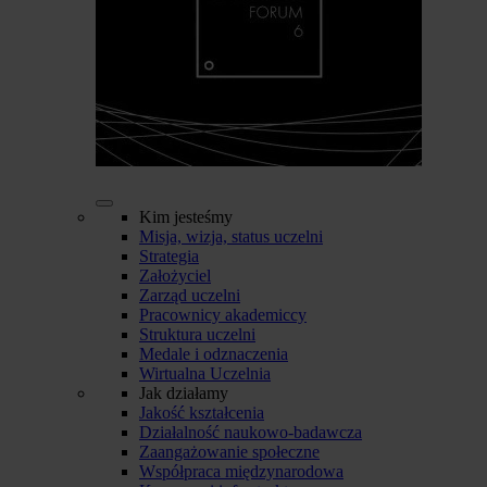
Kim jesteśmy
Misja, wizja, status uczelni
Strategia
Założyciel
Zarząd uczelni
Pracownicy akademiccy
Struktura uczelni
Medale i odznaczenia
Wirtualna Uczelnia
Jak działamy
Jakość kształcenia
Działalność naukowo-badawcza
Zaangażowanie społeczne
Współpraca międzynarodowa