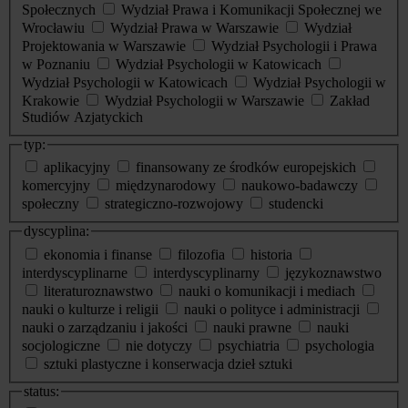
Społecznych
Wydział Prawa i Komunikacji Społecznej we
Wrocławiu
Wydział Prawa w Warszawie
Wydział
Projektowania w Warszawie
Wydział Psychologii i Prawa
w Poznaniu
Wydział Psychologii w Katowicach
Wydział Psychologii w Katowicach
Wydział Psychologii w
Krakowie
Wydział Psychologii w Warszawie
Zakład
Studiów Azjatyckich
typ:
aplikacyjny
finansowany ze środków europejskich
komercyjny
międzynarodowy
naukowo-badawczy
społeczny
strategiczno-rozwojowy
studencki
dyscyplina:
ekonomia i finanse
filozofia
historia
interdyscyplinarne
interdyscyplinarny
językoznawstwo
literaturoznawstwo
nauki o komunikacji i mediach
nauki o kulturze i religii
nauki o polityce i administracji
nauki o zarządzaniu i jakości
nauki prawne
nauki
socjologiczne
nie dotyczy
psychiatria
psychologia
sztuki plastyczne i konserwacja dzieł sztuki
status: