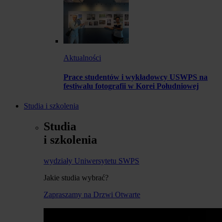
Aktualności
Prace studentów i wykładowcy USWPS na
festiwalu fotografii w Korei Południowej
Studia i szkolenia
Studia
i szkolenia
wydziały Uniwersytetu SWPS
Jakie studia wybrać?
Zapraszamy na Drzwi Otwarte