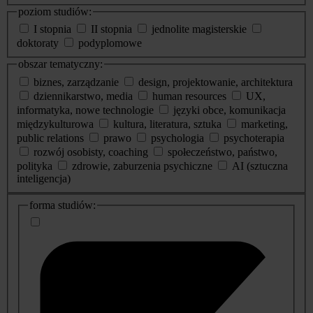
poziom studiów:
I stopnia
II stopnia
jednolite magisterskie
doktoraty
podyplomowe
obszar tematyczny:
biznes, zarządzanie
design, projektowanie, architektura
dziennikarstwo, media
human resources
UX,
informatyka, nowe technologie
języki obce, komunikacja
międzykulturowa
kultura, literatura, sztuka
marketing,
public relations
prawo
psychologia
psychoterapia
rozwój osobisty, coaching
społeczeństwo, państwo,
polityka
zdrowie, zaburzenia psychiczne
AI (sztuczna
inteligencja)
dodatkowe
forma studiów:
informacje
o
studiach