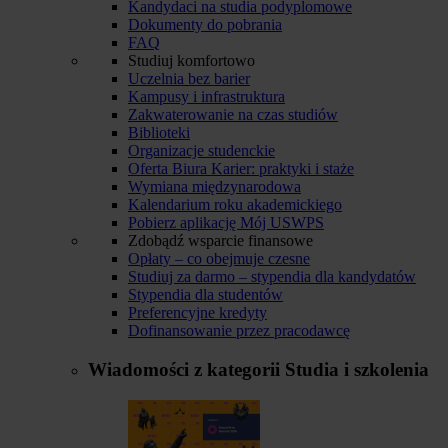
Kandydaci na studia podyplomowe
Dokumenty do pobrania
FAQ
Studiuj komfortowo
Uczelnia bez barier
Kampusy i infrastruktura
Zakwaterowanie na czas studiów
Biblioteki
Organizacje studenckie
Oferta Biura Karier: praktyki i staże
Wymiana międzynarodowa
Kalendarium roku akademickiego
Pobierz aplikację Mój USWPS
Zdobądź wsparcie finansowe
Opłaty – co obejmuje czesne
Studiuj za darmo – stypendia dla kandydatów
Stypendia dla studentów
Preferencyjne kredyty
Dofinansowanie przez pracodawcę
Wiadomości z kategorii
Studia i szkolenia