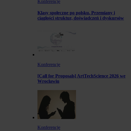
Konferencje
Klasy społeczne po polsku. Przemiany i
ciągłości struktur, doświadczeń i dyskursów
Konferencje
[Call for Proposals] ArtTechScience 2026 we
Wrocławiu
Konferencje