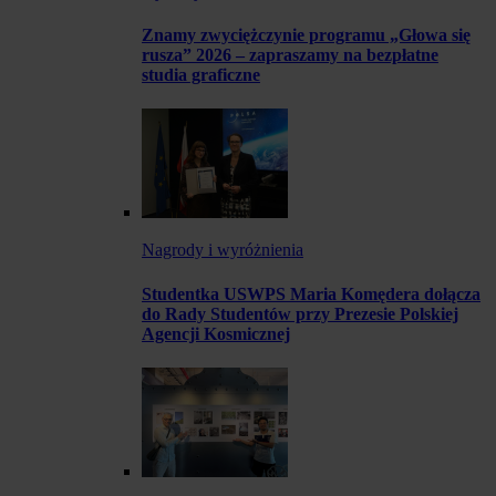
Znamy zwyciężczynie programu „Głowa się
rusza” 2026 – zapraszamy na bezpłatne
studia graficzne
Nagrody i wyróżnienia
Studentka USWPS Maria Komędera dołącza
do Rady Studentów przy Prezesie Polskiej
Agencji Kosmicznej