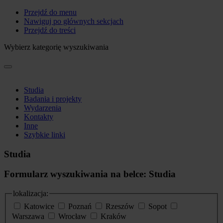
Przejdź do menu
Nawiguj po głównych sekcjach
Przejdź do treści
Wybierz kategorię wyszukiwania
Studia
Badania i projekty
Wydarzenia
Kontakty
Inne
Szybkie linki
Studia
Formularz wyszukiwania na belce: Studia
lokalizacja:
Katowice
Poznań
Rzeszów
Sopot
Warszawa
Wrocław
Kraków