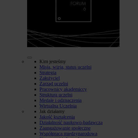
Kim jesteśmy
Misja, wizja, status uczelni
Strategia
Założyciel
Zarząd uczelni
Pracownicy akademiccy
Struktura uczelni
Medale i odznaczenia
Wirtualna Uczelnia
Jak działamy
Jakość kształcenia
Działalność naukowo-badawcza
Zaangażowanie społeczne
Współpraca międzynarodowa