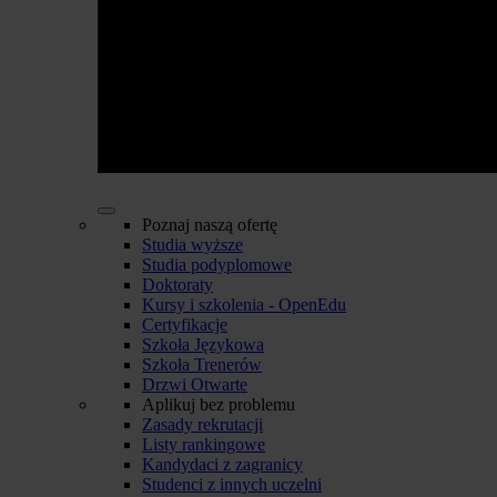
Poznaj naszą ofertę
Studia wyższe
Studia podyplomowe
Doktoraty
Kursy i szkolenia - OpenEdu
Certyfikacje
Szkoła Językowa
Szkoła Trenerów
Drzwi Otwarte
Aplikuj bez problemu
Zasady rekrutacji
Listy rankingowe
Kandydaci z zagranicy
Studenci z innych uczelni