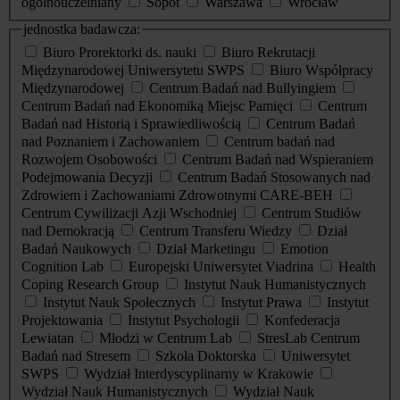
ogólnouczelniany
Sopot
Warszawa
Wrocław
jednostka badawcza:
Biuro Prorektorki ds. nauki
Biuro Rekrutacji
Międzynarodowej Uniwersytetu SWPS
Biuro Współpracy
Międzynarodowej
Centrum Badań nad Bullyingiem
Centrum Badań nad Ekonomiką Miejsc Pamięci
Centrum
Badań nad Historią i Sprawiedliwością
Centrum Badań
nad Poznaniem i Zachowaniem
Centrum badań nad
Rozwojem Osobowości
Centrum Badań nad Wspieraniem
Podejmowania Decyzji
Centrum Badań Stosowanych nad
Zdrowiem i Zachowaniami Zdrowotnymi CARE-BEH
Centrum Cywilizacji Azji Wschodniej
Centrum Studiów
nad Demokracją
Centrum Transferu Wiedzy
Dział
Badań Naukowych
Dział Marketingu
Emotion
Cognition Lab
Europejski Uniwersytet Viadrina
Health
Coping Research Group
Instytut Nauk Humanistycznych
Instytut Nauk Społecznych
Instytut Prawa
Instytut
Projektowania
Instytut Psychologii
Konfederacja
Lewiatan
Młodzi w Centrum Lab
StresLab Centrum
Badań nad Stresem
Szkoła Doktorska
Uniwersytet
SWPS
Wydział Interdyscyplinarny w Krakowie
Wydział Nauk Humanistycznych
Wydział Nauk