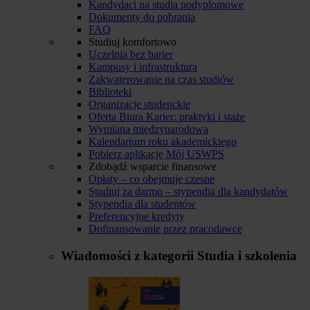
Kandydaci na studia podyplomowe
Dokumenty do pobrania
FAQ
Studiuj komfortowo
Uczelnia bez barier
Kampusy i infrastruktura
Zakwaterowanie na czas studiów
Biblioteki
Organizacje studenckie
Oferta Biura Karier: praktyki i staże
Wymiana międzynarodowa
Kalendarium roku akademickiego
Pobierz aplikację Mój USWPS
Zdobądź wsparcie finansowe
Opłaty – co obejmuje czesne
Studiuj za darmo – stypendia dla kandydatów
Stypendia dla studentów
Preferencyjne kredyty
Dofinansowanie przez pracodawcę
Wiadomości z kategorii
Studia i szkolenia