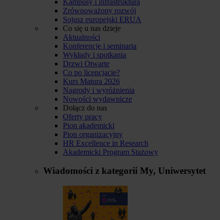
Kampusy i infrastruktura
Zrównoważony rozwój
Sojusz europejski ERUA
Co się u nas dzieje
Aktualności
Konferencje i seminaria
Wykłady i spotkania
Drzwi Otwarte
Co po licencjacie?
Kurs Matura 2026
Nagrody i wyróżnienia
Nowości wydawnicze
Dołącz do nas
Oferty pracy
Pion akademicki
Pion organizacyjny
HR Excellence in Research
Akademicki Program Stażowy
Wiadomości z kategorii
My, Uniwersytet