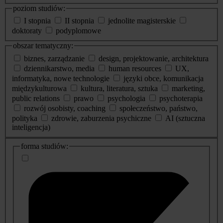
poziom studiów:
I stopnia
II stopnia
jednolite magisterskie
doktoraty
podyplomowe
obszar tematyczny:
biznes, zarządzanie
design, projektowanie, architektura
dziennikarstwo, media
human resources
UX,
informatyka, nowe technologie
języki obce, komunikacja
międzykulturowa
kultura, literatura, sztuka
marketing,
public relations
prawo
psychologia
psychoterapia
rozwój osobisty, coaching
społeczeństwo, państwo,
polityka
zdrowie, zaburzenia psychiczne
AI (sztuczna
inteligencja)
dodatkowe
forma studiów:
informacje
o
studiach