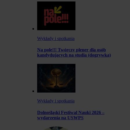
Wykłady i spotkania
Na pole!!! Twórczy plener dla osób
kandydujących na studia (dogrywka)
Wykłady i spotkania
Dolnośląski Festiwal Nauki 2026 –
wydarzenia na USWPS