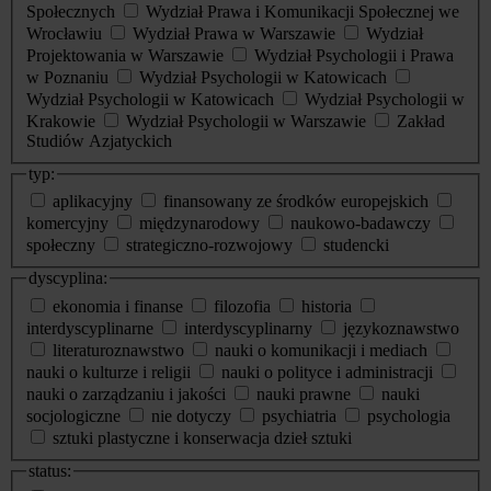
Społecznych
Wydział Prawa i Komunikacji Społecznej we
Wrocławiu
Wydział Prawa w Warszawie
Wydział
Projektowania w Warszawie
Wydział Psychologii i Prawa
w Poznaniu
Wydział Psychologii w Katowicach
Wydział Psychologii w Katowicach
Wydział Psychologii w
Krakowie
Wydział Psychologii w Warszawie
Zakład
Studiów Azjatyckich
typ:
aplikacyjny
finansowany ze środków europejskich
komercyjny
międzynarodowy
naukowo-badawczy
społeczny
strategiczno-rozwojowy
studencki
dyscyplina:
ekonomia i finanse
filozofia
historia
interdyscyplinarne
interdyscyplinarny
językoznawstwo
literaturoznawstwo
nauki o komunikacji i mediach
nauki o kulturze i religii
nauki o polityce i administracji
nauki o zarządzaniu i jakości
nauki prawne
nauki
socjologiczne
nie dotyczy
psychiatria
psychologia
sztuki plastyczne i konserwacja dzieł sztuki
status: