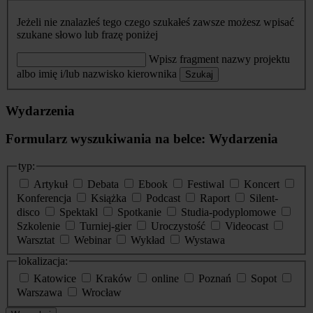
Jeżeli nie znalazłeś tego czego szukałeś zawsze możesz wpisać
szukane słowo lub frazę poniżej
Wpisz fragment nazwy projektu
albo imię i/lub nazwisko kierownika
Szukaj
Wydarzenia
Formularz wyszukiwania na belce: Wydarzenia
typ:
Artykuł
Debata
Ebook
Festiwal
Koncert
Konferencja
Książka
Podcast
Raport
Silent-
disco
Spektakl
Spotkanie
Studia-podyplomowe
Szkolenie
Turniej-gier
Uroczystość
Videocast
Warsztat
Webinar
Wykład
Wystawa
lokalizacja:
Katowice
Kraków
online
Poznań
Sopot
Warszawa
Wrocław