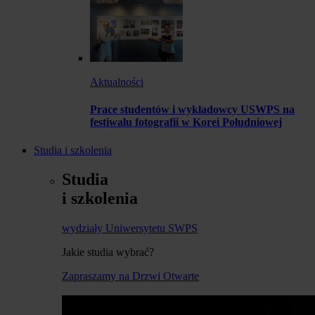
Aktualności
Prace studentów i wykładowcy USWPS na
festiwalu fotografii w Korei Południowej
Studia i szkolenia
Studia
i szkolenia
wydziały Uniwersytetu SWPS
Jakie studia wybrać?
Zapraszamy na Drzwi Otwarte