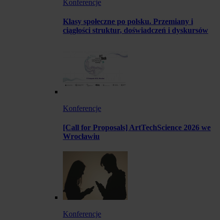
Konferencje
Klasy społeczne po polsku. Przemiany i
ciągłości struktur, doświadczeń i dyskursów
Konferencje
[Call for Proposals] ArtTechScience 2026 we
Wrocławiu
Konferencje