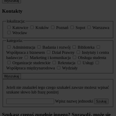
Wyszukaj
Kontakty
lokalizacja:
Katowice
Kraków
Poznań
Sopot
Warszawa
Wrocław
kategoria:
Administracja
Badania i rozwój
Biblioteka
Współpraca z biznesem
Dział Prawny
Instytuty i centra
badawcze
Marketing i komunikacja
Obsługa studenta
Organizacje studenckie
Rekrutacja
Usługi
Współpraca międzynarodowa
Wydziały
Wyszukaj
Jeżeli nie znalazłeś tego czego szukałeś zawsze możesz wpisać
szukane słowo lub frazę poniżej
Wpisz nazwę jednostki
Szukaj
Szukasz czegoś zupełnie innego? Sprawdź, może się