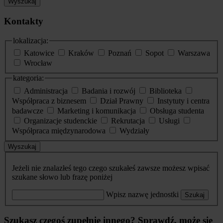
Wyszukaj
Kontakty
lokalizacja:
Katowice
Kraków
Poznań
Sopot
Warszawa
Wrocław
kategoria:
Administracja
Badania i rozwój
Biblioteka
Współpraca z biznesem
Dział Prawny
Instytuty i centra
badawcze
Marketing i komunikacja
Obsługa studenta
Organizacje studenckie
Rekrutacja
Usługi
Współpraca międzynarodowa
Wydziały
Wyszukaj
Jeżeli nie znalazłeś tego czego szukałeś zawsze możesz wpisać
szukane słowo lub frazę poniżej
Wpisz nazwę jednostki
Szukaj
Szukasz czegoś zupełnie innego? Sprawdź, może się