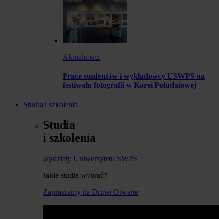
Aktualności
Prace studentów i wykładowcy USWPS na
festiwalu fotografii w Korei Południowej
Studia i szkolenia
Studia
i szkolenia
wydziały Uniwersytetu SWPS
Jakie studia wybrać?
Zapraszamy na Drzwi Otwarte