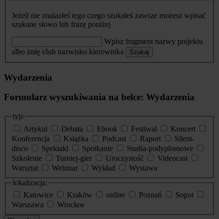
Jeżeli nie znalazłeś tego czego szukałeś zawsze możesz wpisać
szukane słowo lub frazę poniżej
Wpisz fragment nazwy projektu
albo imię i/lub nazwisko kierownika
Szukaj
Wydarzenia
Formularz wyszukiwania na belce: Wydarzenia
typ:
Artykuł
Debata
Ebook
Festiwal
Koncert
Konferencja
Książka
Podcast
Raport
Silent-
disco
Spektakl
Spotkanie
Studia-podyplomowe
Szkolenie
Turniej-gier
Uroczystość
Videocast
Warsztat
Webinar
Wykład
Wystawa
lokalizacja:
Katowice
Kraków
online
Poznań
Sopot
Warszawa
Wrocław