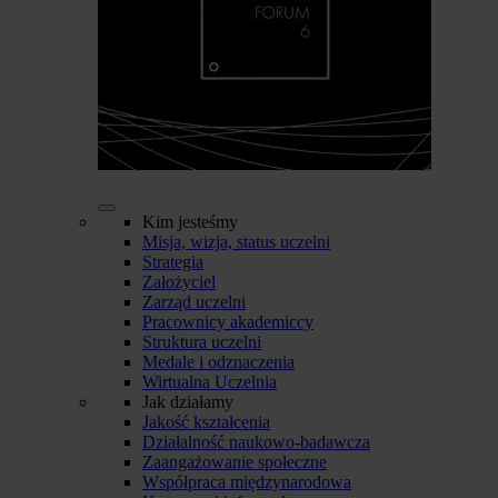
Kim jesteśmy
Misja, wizja, status uczelni
Strategia
Założyciel
Zarząd uczelni
Pracownicy akademiccy
Struktura uczelni
Medale i odznaczenia
Wirtualna Uczelnia
Jak działamy
Jakość kształcenia
Działalność naukowo-badawcza
Zaangażowanie społeczne
Współpraca międzynarodowa