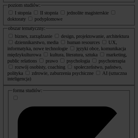
poziom studiów:
I stopnia
II stopnia
jednolite magisterskie
doktoraty
podyplomowe
obszar tematyczny:
biznes, zarządzanie
design, projektowanie, architektura
dziennikarstwo, media
human resources
UX,
informatyka, nowe technologie
języki obce, komunikacja
międzykulturowa
kultura, literatura, sztuka
marketing,
public relations
prawo
psychologia
psychoterapia
rozwój osobisty, coaching
społeczeństwo, państwo,
polityka
zdrowie, zaburzenia psychiczne
AI (sztuczna
inteligencja)
dodatkowe
forma studiów:
informacje
o
studiach