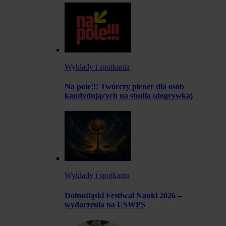
Wykłady i spotkania
Na pole!!! Twórczy plener dla osób
kandydujących na studia (dogrywka)
Wykłady i spotkania
Dolnośląski Festiwal Nauki 2026 –
wydarzenia na USWPS