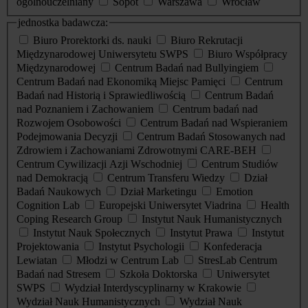
ogólnouczelniany
Sopot
Warszawa
Wrocław
jednostka badawcza:
Biuro Prorektorki ds. nauki
Biuro Rekrutacji
Międzynarodowej Uniwersytetu SWPS
Biuro Współpracy
Międzynarodowej
Centrum Badań nad Bullyingiem
Centrum Badań nad Ekonomiką Miejsc Pamięci
Centrum
Badań nad Historią i Sprawiedliwością
Centrum Badań
nad Poznaniem i Zachowaniem
Centrum badań nad
Rozwojem Osobowości
Centrum Badań nad Wspieraniem
Podejmowania Decyzji
Centrum Badań Stosowanych nad
Zdrowiem i Zachowaniami Zdrowotnymi CARE-BEH
Centrum Cywilizacji Azji Wschodniej
Centrum Studiów
nad Demokracją
Centrum Transferu Wiedzy
Dział
Badań Naukowych
Dział Marketingu
Emotion
Cognition Lab
Europejski Uniwersytet Viadrina
Health
Coping Research Group
Instytut Nauk Humanistycznych
Instytut Nauk Społecznych
Instytut Prawa
Instytut
Projektowania
Instytut Psychologii
Konfederacja
Lewiatan
Młodzi w Centrum Lab
StresLab Centrum
Badań nad Stresem
Szkoła Doktorska
Uniwersytet
SWPS
Wydział Interdyscyplinarny w Krakowie
Wydział Nauk Humanistycznych
Wydział Nauk