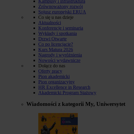
Kampusy i infrastruktura
Zrównoważony rozwój
Sojusz europejski ERUA
Co się u nas dzieje
Aktualności
Konferencje i seminaria
Wykłady i spotkania
Drzwi Otwarte
Co po licencjacie?
Kurs Matura 2026
Nagrody i wyróżnienia
Nowości wydawnicze
Dołącz do nas
Oferty pracy
Pion akademicki
Pion organizacyjny
HR Excellence in Research
Akademicki Program Stażowy
Wiadomości z kategorii
My, Uniwersytet