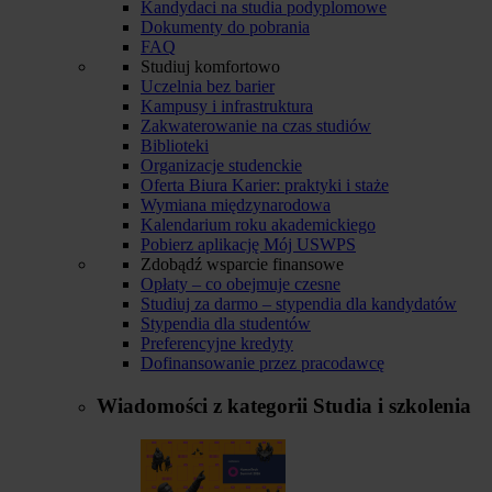
Kandydaci na studia podyplomowe
Dokumenty do pobrania
FAQ
Studiuj komfortowo
Uczelnia bez barier
Kampusy i infrastruktura
Zakwaterowanie na czas studiów
Biblioteki
Organizacje studenckie
Oferta Biura Karier: praktyki i staże
Wymiana międzynarodowa
Kalendarium roku akademickiego
Pobierz aplikację Mój USWPS
Zdobądź wsparcie finansowe
Opłaty – co obejmuje czesne
Studiuj za darmo – stypendia dla kandydatów
Stypendia dla studentów
Preferencyjne kredyty
Dofinansowanie przez pracodawcę
Wiadomości z kategorii
Studia i szkolenia