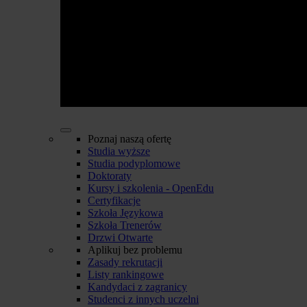
Poznaj naszą ofertę
Studia wyższe
Studia podyplomowe
Doktoraty
Kursy i szkolenia - OpenEdu
Certyfikacje
Szkoła Językowa
Szkoła Trenerów
Drzwi Otwarte
Aplikuj bez problemu
Zasady rekrutacji
Listy rankingowe
Kandydaci z zagranicy
Studenci z innych uczelni