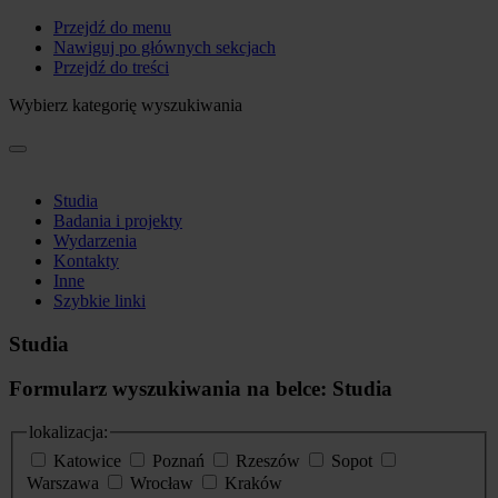
Przejdź do menu
Nawiguj po głównych sekcjach
Przejdź do treści
Wybierz kategorię wyszukiwania
Studia
Badania i projekty
Wydarzenia
Kontakty
Inne
Szybkie linki
Studia
Formularz wyszukiwania na belce: Studia
lokalizacja:
Katowice
Poznań
Rzeszów
Sopot
Warszawa
Wrocław
Kraków