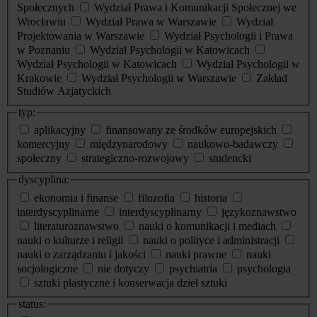
Społecznych
Wydział Prawa i Komunikacji Społecznej we
Wrocławiu
Wydział Prawa w Warszawie
Wydział
Projektowania w Warszawie
Wydział Psychologii i Prawa
w Poznaniu
Wydział Psychologii w Katowicach
Wydział Psychologii w Katowicach
Wydział Psychologii w
Krakowie
Wydział Psychologii w Warszawie
Zakład
Studiów Azjatyckich
typ:
aplikacyjny
finansowany ze środków europejskich
komercyjny
międzynarodowy
naukowo-badawczy
społeczny
strategiczno-rozwojowy
studencki
dyscyplina:
ekonomia i finanse
filozofia
historia
interdyscyplinarne
interdyscyplinarny
językoznawstwo
literaturoznawstwo
nauki o komunikacji i mediach
nauki o kulturze i religii
nauki o polityce i administracji
nauki o zarządzaniu i jakości
nauki prawne
nauki
socjologiczne
nie dotyczy
psychiatria
psychologia
sztuki plastyczne i konserwacja dzieł sztuki
status: