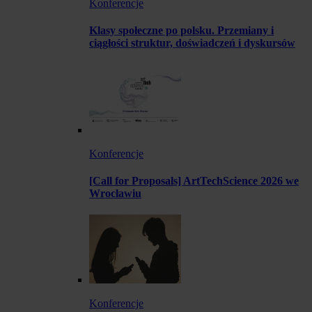
Konferencje
Klasy społeczne po polsku. Przemiany i
ciągłości struktur, doświadczeń i dyskursów
Konferencje
[Call for Proposals] ArtTechScience 2026 we
Wrocławiu
Konferencje