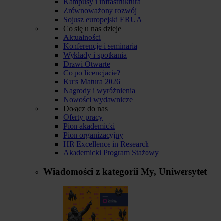
Kampusy i infrastruktura
Zrównoważony rozwój
Sojusz europejski ERUA
Co się u nas dzieje
Aktualności
Konferencje i seminaria
Wykłady i spotkania
Drzwi Otwarte
Co po licencjacie?
Kurs Matura 2026
Nagrody i wyróżnienia
Nowości wydawnicze
Dołącz do nas
Oferty pracy
Pion akademicki
Pion organizacyjny
HR Excellence in Research
Akademicki Program Stażowy
Wiadomości z kategorii
My, Uniwersytet