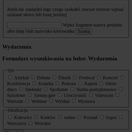
Jeżeli nie znalazłeś tego czego szukałeś zawsze możesz wpisać
szukane słowo lub frazę poniżej
Wpisz fragment nazwy projektu
albo imię i/lub nazwisko kierownika
Szukaj
Wydarzenia
Formularz wyszukiwania na belce: Wydarzenia
typ:
Artykuł
Debata
Ebook
Festiwal
Koncert
Konferencja
Książka
Podcast
Raport
Silent-
disco
Spektakl
Spotkanie
Studia-podyplomowe
Szkolenie
Turniej-gier
Uroczystość
Videocast
Warsztat
Webinar
Wykład
Wystawa
lokalizacja:
Katowice
Kraków
online
Poznań
Sopot
Warszawa
Wrocław