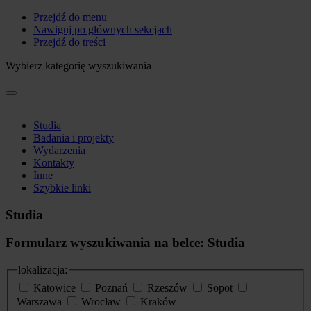
Przejdź do menu
Nawiguj po głównych sekcjach
Przejdź do treści
Wybierz kategorię wyszukiwania
Studia
Badania i projekty
Wydarzenia
Kontakty
Inne
Szybkie linki
Studia
Formularz wyszukiwania na belce: Studia
lokalizacja:
Katowice
Poznań
Rzeszów
Sopot
Warszawa
Wrocław
Kraków