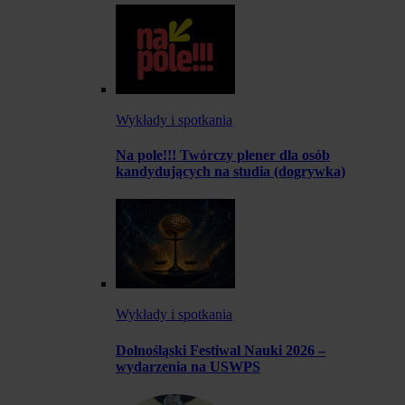
Wykłady i spotkania
Na pole!!! Twórczy plener dla osób
kandydujących na studia (dogrywka)
Wykłady i spotkania
Dolnośląski Festiwal Nauki 2026 –
wydarzenia na USWPS