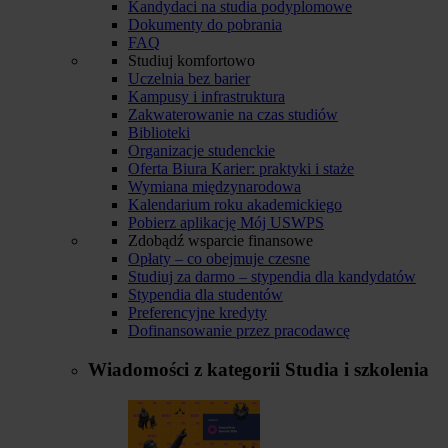
Kandydaci na studia podyplomowe
Dokumenty do pobrania
FAQ
Studiuj komfortowo
Uczelnia bez barier
Kampusy i infrastruktura
Zakwaterowanie na czas studiów
Biblioteki
Organizacje studenckie
Oferta Biura Karier: praktyki i staże
Wymiana międzynarodowa
Kalendarium roku akademickiego
Pobierz aplikację Mój USWPS
Zdobądź wsparcie finansowe
Opłaty – co obejmuje czesne
Studiuj za darmo – stypendia dla kandydatów
Stypendia dla studentów
Preferencyjne kredyty
Dofinansowanie przez pracodawcę
Wiadomości z kategorii
Studia i szkolenia