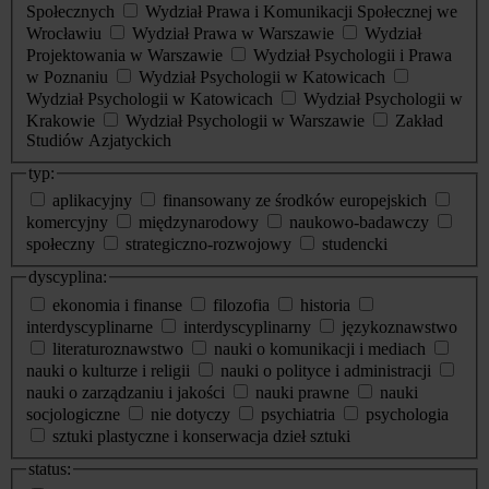
Społecznych
Wydział Prawa i Komunikacji Społecznej we
Wrocławiu
Wydział Prawa w Warszawie
Wydział
Projektowania w Warszawie
Wydział Psychologii i Prawa
w Poznaniu
Wydział Psychologii w Katowicach
Wydział Psychologii w Katowicach
Wydział Psychologii w
Krakowie
Wydział Psychologii w Warszawie
Zakład
Studiów Azjatyckich
typ:
aplikacyjny
finansowany ze środków europejskich
komercyjny
międzynarodowy
naukowo-badawczy
społeczny
strategiczno-rozwojowy
studencki
dyscyplina:
ekonomia i finanse
filozofia
historia
interdyscyplinarne
interdyscyplinarny
językoznawstwo
literaturoznawstwo
nauki o komunikacji i mediach
nauki o kulturze i religii
nauki o polityce i administracji
nauki o zarządzaniu i jakości
nauki prawne
nauki
socjologiczne
nie dotyczy
psychiatria
psychologia
sztuki plastyczne i konserwacja dzieł sztuki
status: