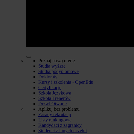
Poznaj naszą ofertę
Studia wyższe
Studia podyplomowe
Doktoraty
Kursy i szkolenia - OpenEdu
Certyfikacje
Szkoła Językowa
Szkoła Trenerów
Drzwi Otwarte
Aplikuj bez problemu
Zasady rekrutacji
Listy rankingowe
Kandydaci z zagranicy
Studenci z innych uczelni