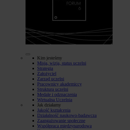
Kim jesteśmy
Misja, wizja, status uczelni
Strategia
Założyciel
Zarząd uczelni
Pracownicy akademiccy
Struktura uczelni
Medale i odznaczenia
Wirtualna Uczelnia
Jak działamy
Jakość kształcenia
Działalność naukowo-badawcza
Zaangażowanie społeczne
Współpraca międzynarodowa