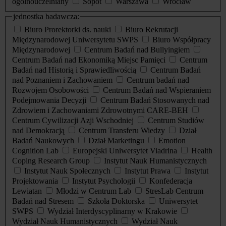
ogólnouczelniany
Sopot
Warszawa
Wrocław
jednostka badawcza:
Biuro Prorektorki ds. nauki
Biuro Rekrutacji
Międzynarodowej Uniwersytetu SWPS
Biuro Współpracy
Międzynarodowej
Centrum Badań nad Bullyingiem
Centrum Badań nad Ekonomiką Miejsc Pamięci
Centrum
Badań nad Historią i Sprawiedliwością
Centrum Badań
nad Poznaniem i Zachowaniem
Centrum badań nad
Rozwojem Osobowości
Centrum Badań nad Wspieraniem
Podejmowania Decyzji
Centrum Badań Stosowanych nad
Zdrowiem i Zachowaniami Zdrowotnymi CARE-BEH
Centrum Cywilizacji Azji Wschodniej
Centrum Studiów
nad Demokracją
Centrum Transferu Wiedzy
Dział
Badań Naukowych
Dział Marketingu
Emotion
Cognition Lab
Europejski Uniwersytet Viadrina
Health
Coping Research Group
Instytut Nauk Humanistycznych
Instytut Nauk Społecznych
Instytut Prawa
Instytut
Projektowania
Instytut Psychologii
Konfederacja
Lewiatan
Młodzi w Centrum Lab
StresLab Centrum
Badań nad Stresem
Szkoła Doktorska
Uniwersytet
SWPS
Wydział Interdyscyplinarny w Krakowie
Wydział Nauk Humanistycznych
Wydział Nauk