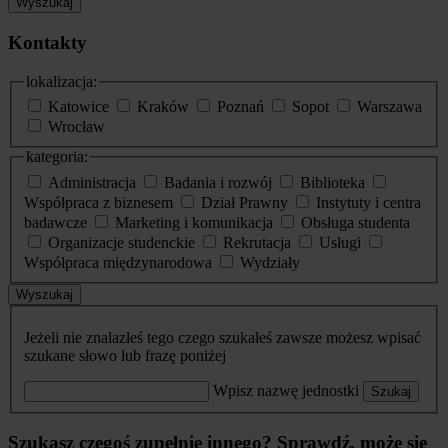
Wyszukaj
Kontakty
lokalizacja:
Katowice
Kraków
Poznań
Sopot
Warszawa
Wrocław
kategoria:
Administracja
Badania i rozwój
Biblioteka
Współpraca z biznesem
Dział Prawny
Instytuty i centra
badawcze
Marketing i komunikacja
Obsługa studenta
Organizacje studenckie
Rekrutacja
Usługi
Współpraca międzynarodowa
Wydziały
Wyszukaj
Jeżeli nie znalazłeś tego czego szukałeś zawsze możesz wpisać
szukane słowo lub frazę poniżej
Wpisz nazwę jednostki
Szukaj
Szukasz czegoś zupełnie innego? Sprawdź, może się