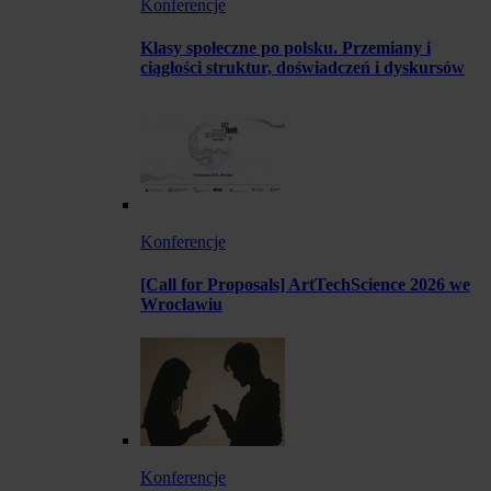
Konferencje
Klasy społeczne po polsku. Przemiany i
ciągłości struktur, doświadczeń i dyskursów
Konferencje
[Call for Proposals] ArtTechScience 2026 we
Wrocławiu
Konferencje