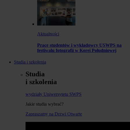
Aktualności
Prace studentów i wykładowcy USWPS na
festiwalu fotografii w Korei Południowej
Studia i szkolenia
Studia
i szkolenia
wydziały Uniwersytetu SWPS
Jakie studia wybrać?
Zapraszamy na Drzwi Otwarte