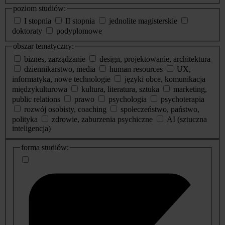
poziom studiów:
I stopnia
II stopnia
jednolite magisterskie
doktoraty
podyplomowe
obszar tematyczny:
biznes, zarządzanie
design, projektowanie, architektura
dziennikarstwo, media
human resources
UX,
informatyka, nowe technologie
języki obce, komunikacja
międzykulturowa
kultura, literatura, sztuka
marketing,
public relations
prawo
psychologia
psychoterapia
rozwój osobisty, coaching
społeczeństwo, państwo,
polityka
zdrowie, zaburzenia psychiczne
AI (sztuczna
inteligencja)
dodatkowe
forma studiów:
informacje
o
studiach