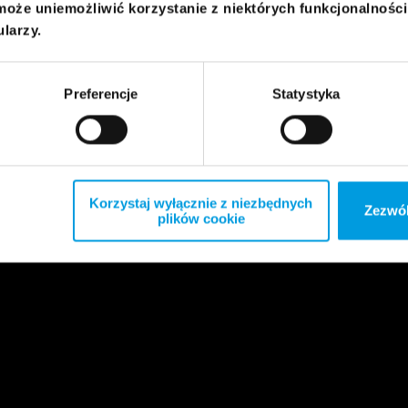
może uniemożliwić korzystanie z niektórych funkcjonalnośc
ularzy.
Preferencje
Statystyka
Korzystaj wyłącznie z niezbędnych
Zezwól
plików cookie