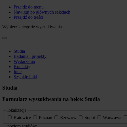
Przejdź do menu
Nawiguj po głównych sekcjach
Przejdź do treści
Wybierz kategorię wyszukiwania
Studia
Badania i projekty
Wydarzenia
Kontakty
Inne
Szybkie linki
Studia
Formularz wyszukiwania na belce: Studia
lokalizacja:
Katowice
Poznań
Rzeszów
Sopot
Warszawa
poziom studiów: