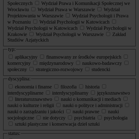
Społecznych
Wydział Prawa i Komunikacji Społecznej we
Wrocławiu
Wydział Prawa w Warszawie
Wydział
Projektowania w Warszawie
Wydział Psychologii i Prawa
w Poznaniu
Wydział Psychologii w Katowicach
Wydział Psychologii w Katowicach
Wydział Psychologii w
Krakowie
Wydział Psychologii w Warszawie
Zakład
Studiów Azjatyckich
typ:
aplikacyjny
finansowany ze środków europejskich
komercyjny
międzynarodowy
naukowo-badawczy
społeczny
strategiczno-rozwojowy
studencki
dyscyplina:
ekonomia i finanse
filozofia
historia
interdyscyplinarne
interdyscyplinarny
językoznawstwo
literaturoznawstwo
nauki o komunikacji i mediach
nauki o kulturze i religii
nauki o polityce i administracji
nauki o zarządzaniu i jakości
nauki prawne
nauki
socjologiczne
nie dotyczy
psychiatria
psychologia
sztuki plastyczne i konserwacja dzieł sztuki
status: