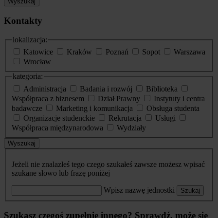
Wyszukaj
Kontakty
lokalizacja:
Katowice
Kraków
Poznań
Sopot
Warszawa
Wrocław
kategoria:
Administracja
Badania i rozwój
Biblioteka
Współpraca z biznesem
Dział Prawny
Instytuty i centra
badawcze
Marketing i komunikacja
Obsługa studenta
Organizacje studenckie
Rekrutacja
Usługi
Współpraca międzynarodowa
Wydziały
Wyszukaj
Jeżeli nie znalazłeś tego czego szukałeś zawsze możesz wpisać
szukane słowo lub frazę poniżej
Wpisz nazwę jednostki
Szukaj
Szukasz czegoś zupełnie innego? Sprawdź, może się