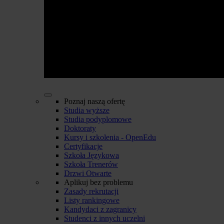
Poznaj naszą ofertę
Studia wyższe
Studia podyplomowe
Doktoraty
Kursy i szkolenia - OpenEdu
Certyfikacje
Szkoła Językowa
Szkoła Trenerów
Drzwi Otwarte
Aplikuj bez problemu
Zasady rekrutacji
Listy rankingowe
Kandydaci z zagranicy
Studenci z innych uczelni