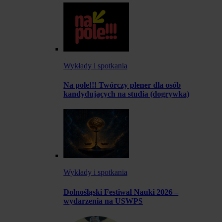
Wykłady i spotkania
Na pole!!! Twórczy plener dla osób
kandydujących na studia (dogrywka)
Wykłady i spotkania
Dolnośląski Festiwal Nauki 2026 –
wydarzenia na USWPS