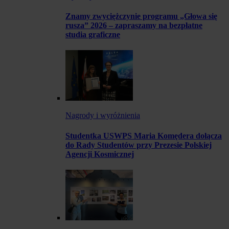
Znamy zwyciężczynie programu „Głowa się
rusza” 2026 – zapraszamy na bezpłatne
studia graficzne
Nagrody i wyróżnienia
Studentka USWPS Maria Komędera dołącza
do Rady Studentów przy Prezesie Polskiej
Agencji Kosmicznej