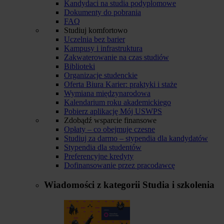
Kandydaci na studia podyplomowe
Dokumenty do pobrania
FAQ
Studiuj komfortowo
Uczelnia bez barier
Kampusy i infrastruktura
Zakwaterowanie na czas studiów
Biblioteki
Organizacje studenckie
Oferta Biura Karier: praktyki i staże
Wymiana międzynarodowa
Kalendarium roku akademickiego
Pobierz aplikację Mój USWPS
Zdobądź wsparcie finansowe
Opłaty – co obejmuje czesne
Studiuj za darmo – stypendia dla kandydatów
Stypendia dla studentów
Preferencyjne kredyty
Dofinansowanie przez pracodawcę
Wiadomości z kategorii
Studia i szkolenia