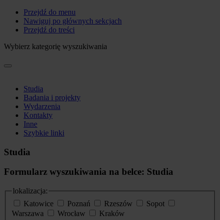
Przejdź do menu
Nawiguj po głównych sekcjach
Przejdź do treści
Wybierz kategorię wyszukiwania
Studia
Badania i projekty
Wydarzenia
Kontakty
Inne
Szybkie linki
Studia
Formularz wyszukiwania na belce: Studia
lokalizacja:
Katowice
Poznań
Rzeszów
Sopot
Warszawa
Wrocław
Kraków