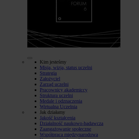
Kim jesteśmy
Misja, wizja, status uczelni
Strategia
Założyciel
Zarząd uczelni
Pracownicy akademiccy
Struktura uczelni
Medale i odznaczenia
Wirtualna Uczelnia
Jak działamy
Jakość kształcenia
Działalność naukowo-badawcza
Zaangażowanie społeczne
Współpraca międzynarodowa