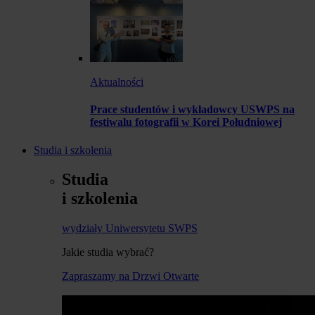
Aktualności
Prace studentów i wykładowcy USWPS na
festiwalu fotografii w Korei Południowej
Studia i szkolenia
Studia
i szkolenia
wydziały Uniwersytetu SWPS
Jakie studia wybrać?
Zapraszamy na Drzwi Otwarte