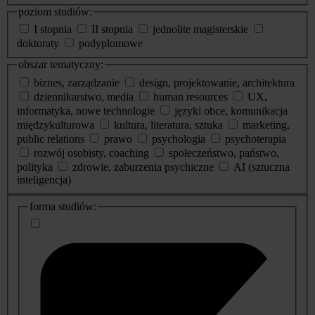
poziom studiów:
I stopnia
II stopnia
jednolite magisterskie
doktoraty
podyplomowe
obszar tematyczny:
biznes, zarządzanie
design, projektowanie, architektura
dziennikarstwo, media
human resources
UX,
informatyka, nowe technologie
języki obce, komunikacja
międzykulturowa
kultura, literatura, sztuka
marketing,
public relations
prawo
psychologia
psychoterapia
rozwój osobisty, coaching
społeczeństwo, państwo,
polityka
zdrowie, zaburzenia psychiczne
AI (sztuczna
inteligencja)
dodatkowe
forma studiów:
informacje
o
studiach