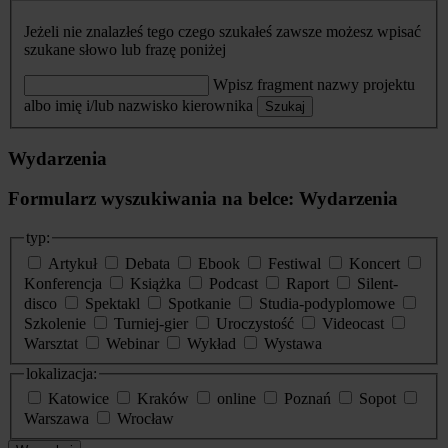
Jeżeli nie znalazłeś tego czego szukałeś zawsze możesz wpisać
szukane słowo lub frazę poniżej
Wpisz fragment nazwy projektu
albo imię i/lub nazwisko kierownika
Szukaj
Wydarzenia
Formularz wyszukiwania na belce: Wydarzenia
typ:
Artykuł
Debata
Ebook
Festiwal
Koncert
Konferencja
Książka
Podcast
Raport
Silent-
disco
Spektakl
Spotkanie
Studia-podyplomowe
Szkolenie
Turniej-gier
Uroczystość
Videocast
Warsztat
Webinar
Wykład
Wystawa
lokalizacja:
Katowice
Kraków
online
Poznań
Sopot
Warszawa
Wrocław