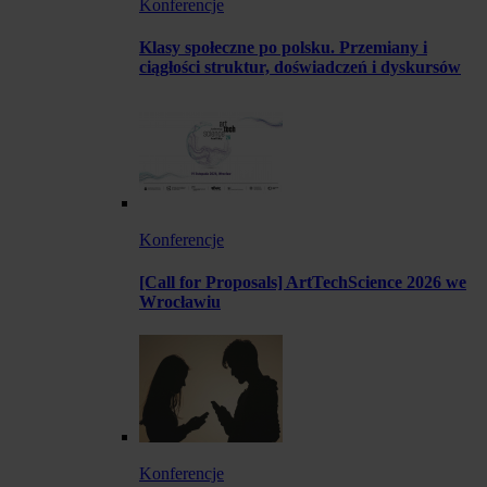
Konferencje
Klasy społeczne po polsku. Przemiany i
ciągłości struktur, doświadczeń i dyskursów
Konferencje
[Call for Proposals] ArtTechScience 2026 we
Wrocławiu
Konferencje