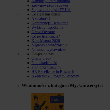
Kampusy i infrastruktura
Zrównoważony rozwój
Sojusz europejski ERUA
Co się u nas dzieje
Aktualności
Konferencje i seminaria
Wykłady i spotkania
Drzwi Otwarte
Co po licencjacie?
Kurs Matura 2026
Nagrody i wyróżnienia
Nowości wydawnicze
Dołącz do nas
Oferty pracy
Pion akademicki
Pion organizacyjny
HR Excellence in Research
Akademicki Program Stażowy
Wiadomości z kategorii
My, Uniwersytet