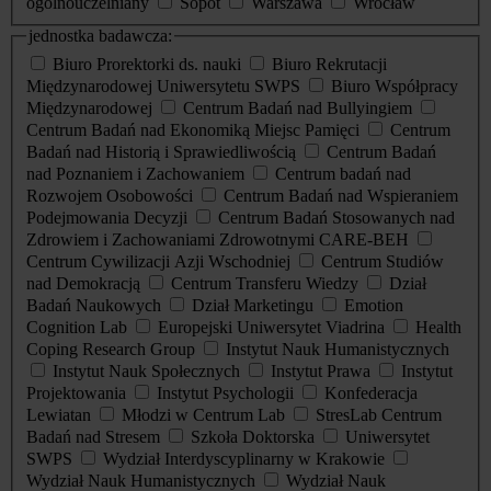
ogólnouczelniany
Sopot
Warszawa
Wrocław
jednostka badawcza:
Biuro Prorektorki ds. nauki
Biuro Rekrutacji
Międzynarodowej Uniwersytetu SWPS
Biuro Współpracy
Międzynarodowej
Centrum Badań nad Bullyingiem
Centrum Badań nad Ekonomiką Miejsc Pamięci
Centrum
Badań nad Historią i Sprawiedliwością
Centrum Badań
nad Poznaniem i Zachowaniem
Centrum badań nad
Rozwojem Osobowości
Centrum Badań nad Wspieraniem
Podejmowania Decyzji
Centrum Badań Stosowanych nad
Zdrowiem i Zachowaniami Zdrowotnymi CARE-BEH
Centrum Cywilizacji Azji Wschodniej
Centrum Studiów
nad Demokracją
Centrum Transferu Wiedzy
Dział
Badań Naukowych
Dział Marketingu
Emotion
Cognition Lab
Europejski Uniwersytet Viadrina
Health
Coping Research Group
Instytut Nauk Humanistycznych
Instytut Nauk Społecznych
Instytut Prawa
Instytut
Projektowania
Instytut Psychologii
Konfederacja
Lewiatan
Młodzi w Centrum Lab
StresLab Centrum
Badań nad Stresem
Szkoła Doktorska
Uniwersytet
SWPS
Wydział Interdyscyplinarny w Krakowie
Wydział Nauk Humanistycznych
Wydział Nauk