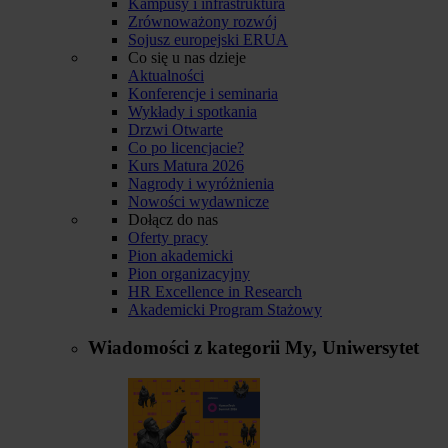
Kampusy i infrastruktura
Zrównoważony rozwój
Sojusz europejski ERUA
Co się u nas dzieje
Aktualności
Konferencje i seminaria
Wykłady i spotkania
Drzwi Otwarte
Co po licencjacie?
Kurs Matura 2026
Nagrody i wyróżnienia
Nowości wydawnicze
Dołącz do nas
Oferty pracy
Pion akademicki
Pion organizacyjny
HR Excellence in Research
Akademicki Program Stażowy
Wiadomości z kategorii
My, Uniwersytet