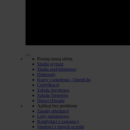
Poznaj naszą ofertę
Studia wyższe
Studia podyplomowe
Doktoraty
Kursy i szkolenia - OpenEdu
Certyfikacje
Szkoła Językowa
Szkoła Trenerów
Drzwi Otwarte
Aplikuj bez problemu
Zasady rekrutacji
Listy rankingowe
Kandydaci z zagranicy
Studenci z innych uczelni