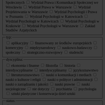
Społecznych
Wydział Prawa i Komunikacji Społecznej we
Wrocławiu
Wydział Prawa w Warszawie
Wydział
Projektowania w Warszawie
Wydział Psychologii i Prawa
w Poznaniu
Wydział Psychologii w Katowicach
Wydział Psychologii w Katowicach
Wydział Psychologii w
Krakowie
Wydział Psychologii w Warszawie
Zakład
Studiów Azjatyckich
typ:
aplikacyjny
finansowany ze środków europejskich
komercyjny
międzynarodowy
naukowo-badawczy
społeczny
strategiczno-rozwojowy
studencki
dyscyplina:
ekonomia i finanse
filozofia
historia
interdyscyplinarne
interdyscyplinarny
językoznawstwo
literaturoznawstwo
nauki o komunikacji i mediach
nauki o kulturze i religii
nauki o polityce i administracji
nauki o zarządzaniu i jakości
nauki prawne
nauki
socjologiczne
nie dotyczy
psychiatria
psychologia
sztuki plastyczne i konserwacja dzieł sztuki
status: