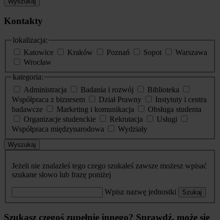
Wyszukaj
Kontakty
lokalizacja:
Katowice
Kraków
Poznań
Sopot
Warszawa
Wrocław
kategoria:
Administracja
Badania i rozwój
Biblioteka
Współpraca z biznesem
Dział Prawny
Instytuty i centra
badawcze
Marketing i komunikacja
Obsługa studenta
Organizacje studenckie
Rekrutacja
Usługi
Współpraca międzynarodowa
Wydziały
Wyszukaj
Jeżeli nie znalazłeś tego czego szukałeś zawsze możesz wpisać
szukane słowo lub frazę poniżej
Wpisz nazwę jednostki
Szukaj
Szukasz czegoś zupełnie innego? Sprawdź, może się