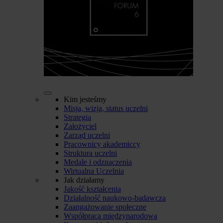
Kim jesteśmy
Misja, wizja, status uczelni
Strategia
Założyciel
Zarząd uczelni
Pracownicy akademiccy
Struktura uczelni
Medale i odznaczenia
Wirtualna Uczelnia
Jak działamy
Jakość kształcenia
Działalność naukowo-badawcza
Zaangażowanie społeczne
Współpraca międzynarodowa