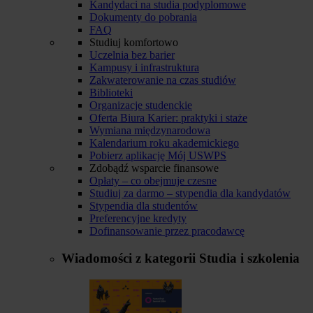
Kandydaci na studia podyplomowe
Dokumenty do pobrania
FAQ
Studiuj komfortowo
Uczelnia bez barier
Kampusy i infrastruktura
Zakwaterowanie na czas studiów
Biblioteki
Organizacje studenckie
Oferta Biura Karier: praktyki i staże
Wymiana międzynarodowa
Kalendarium roku akademickiego
Pobierz aplikację Mój USWPS
Zdobądź wsparcie finansowe
Opłaty – co obejmuje czesne
Studiuj za darmo – stypendia dla kandydatów
Stypendia dla studentów
Preferencyjne kredyty
Dofinansowanie przez pracodawcę
Wiadomości z kategorii
Studia i szkolenia