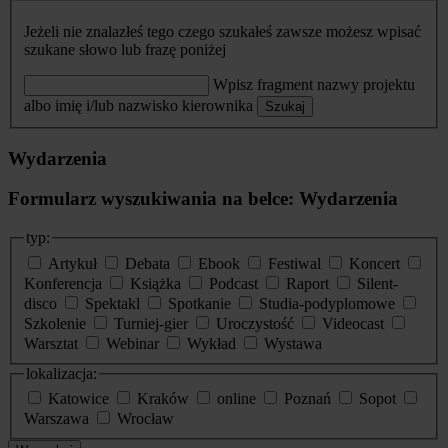
Jeżeli nie znalazłeś tego czego szukałeś zawsze możesz wpisać
szukane słowo lub frazę poniżej
Wpisz fragment nazwy projektu
albo imię i/lub nazwisko kierownika
Szukaj
Wydarzenia
Formularz wyszukiwania na belce: Wydarzenia
typ:
Artykuł
Debata
Ebook
Festiwal
Koncert
Konferencja
Książka
Podcast
Raport
Silent-
disco
Spektakl
Spotkanie
Studia-podyplomowe
Szkolenie
Turniej-gier
Uroczystość
Videocast
Warsztat
Webinar
Wykład
Wystawa
lokalizacja:
Katowice
Kraków
online
Poznań
Sopot
Warszawa
Wrocław