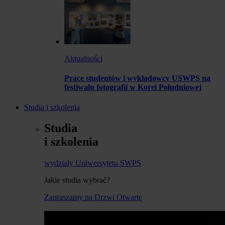
Aktualności
Prace studentów i wykładowcy USWPS na
festiwalu fotografii w Korei Południowej
Studia i szkolenia
Studia
i szkolenia
wydziały Uniwersytetu SWPS
Jakie studia wybrać?
Zapraszamy na Drzwi Otwarte