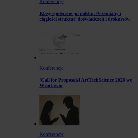
Konferencje
Klasy społeczne po polsku. Przemiany i
ciągłości struktur, doświadczeń i dyskursów
Konferencje
[Call for Proposals] ArtTechScience 2026 we
Wrocławiu
Konferencje