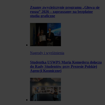
Znamy zwyciężczynie programu „Głowa się
rusza” 2026 – zapraszamy na bezpłatne
studia graficzne
Nagrody i wyróżnienia
Studentka USWPS Maria Komędera dołącza
do Rady Studentów przy Prezesie Polskiej
Agencji Kosmicznej