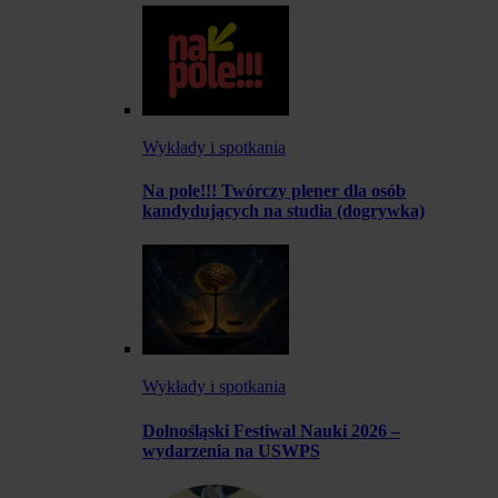
Wykłady i spotkania
Na pole!!! Twórczy plener dla osób
kandydujących na studia (dogrywka)
Wykłady i spotkania
Dolnośląski Festiwal Nauki 2026 –
wydarzenia na USWPS