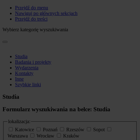
Przejdź do menu
Nawiguj po głównych sekcjach
Przejdź do treści
Wybierz kategorię wyszukiwania
Studia
Badania i projekty
Wydarzenia
Kontakty
Inne
Szybkie linki
Studia
Formularz wyszukiwania na belce: Studia
lokalizacja:
Katowice
Poznań
Rzeszów
Sopot
Warszawa
Wrocław
Kraków