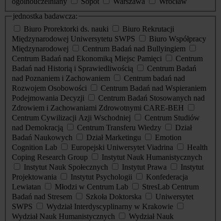
ogólnouczelniany
Sopot
Warszawa
Wrocław
jednostka badawcza:
Biuro Prorektorki ds. nauki
Biuro Rekrutacji
Międzynarodowej Uniwersytetu SWPS
Biuro Współpracy
Międzynarodowej
Centrum Badań nad Bullyingiem
Centrum Badań nad Ekonomiką Miejsc Pamięci
Centrum
Badań nad Historią i Sprawiedliwością
Centrum Badań
nad Poznaniem i Zachowaniem
Centrum badań nad
Rozwojem Osobowości
Centrum Badań nad Wspieraniem
Podejmowania Decyzji
Centrum Badań Stosowanych nad
Zdrowiem i Zachowaniami Zdrowotnymi CARE-BEH
Centrum Cywilizacji Azji Wschodniej
Centrum Studiów
nad Demokracją
Centrum Transferu Wiedzy
Dział
Badań Naukowych
Dział Marketingu
Emotion
Cognition Lab
Europejski Uniwersytet Viadrina
Health
Coping Research Group
Instytut Nauk Humanistycznych
Instytut Nauk Społecznych
Instytut Prawa
Instytut
Projektowania
Instytut Psychologii
Konfederacja
Lewiatan
Młodzi w Centrum Lab
StresLab Centrum
Badań nad Stresem
Szkoła Doktorska
Uniwersytet
SWPS
Wydział Interdyscyplinarny w Krakowie
Wydział Nauk Humanistycznych
Wydział Nauk