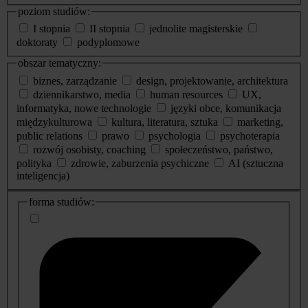
poziom studiów:
I stopnia
II stopnia
jednolite magisterskie
doktoraty
podyplomowe
obszar tematyczny:
biznes, zarządzanie
design, projektowanie, architektura
dziennikarstwo, media
human resources
UX,
informatyka, nowe technologie
języki obce, komunikacja
międzykulturowa
kultura, literatura, sztuka
marketing,
public relations
prawo
psychologia
psychoterapia
rozwój osobisty, coaching
społeczeństwo, państwo,
polityka
zdrowie, zaburzenia psychiczne
AI (sztuczna
inteligencja)
dodatkowe
forma studiów:
informacje
o
studiach