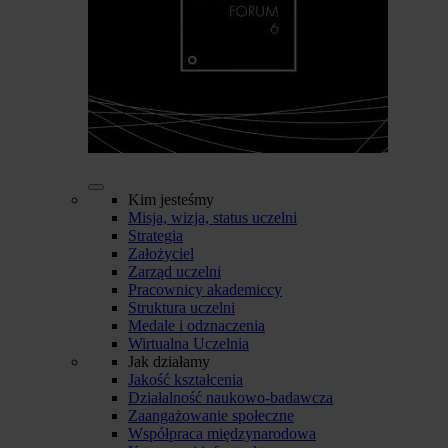
Kim jesteśmy
Misja, wizja, status uczelni
Strategia
Założyciel
Zarząd uczelni
Pracownicy akademiccy
Struktura uczelni
Medale i odznaczenia
Wirtualna Uczelnia
Jak działamy
Jakość kształcenia
Działalność naukowo-badawcza
Zaangażowanie społeczne
Współpraca międzynarodowa