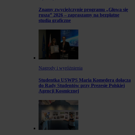
Znamy zwyciężczynie programu „Głowa się
rusza” 2026 – zapraszamy na bezpłatne
studia graficzne
Nagrody i wyróżnienia
Studentka USWPS Maria Komędera dołącza
do Rady Studentów przy Prezesie Polskiej
Agencji Kosmicznej