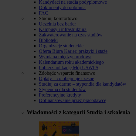
Kandydaci na studia podyplomowe
Dokumenty do pobrania
FAQ
Studiuj komfortowo
Uczelnia bez barier
Kampusy i infrastruktura
Zakwaterowanie na czas studiów
Biblioteki
Organizacje studenckie
Oferta Biura Karier: praktyki i staże
Wymiana międzynarodowa
Kalendarium roku akademickiego
Pobierz aplikację Mój USWPS
Zdobądź wsparcie finansowe
Opłaty – co obejmuje czesne
Studiuj za darmo – stypendia dla kandydatów
Stypendia dla studentów
Preferencyjne kredyty
Dofinansowanie przez pracodawcę
Wiadomości z kategorii
Studia i szkolenia