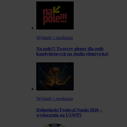
Wykłady i spotkania
Na pole!!! Twórczy plener dla osób
kandydujących na studia (dogrywka)
Wykłady i spotkania
Dolnośląski Festiwal Nauki 2026 –
wydarzenia na USWPS