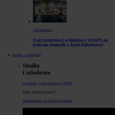
Aktualności
Prace studentów i wykładowcy USWPS na
festiwalu fotografii w Korei Południowej
Studia i szkolenia
Studia
i szkolenia
wydziały Uniwersytetu SWPS
Jakie studia wybrać?
Zapraszamy na Drzwi Otwarte