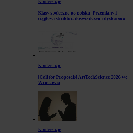
Konferencje
Klasy społeczne po polsku. Przemiany i
ciągłości struktur, doświadczeń i dyskursów
Konferencje
[Call for Proposals] ArtTechScience 2026 we
Wrocławiu
Konferencje