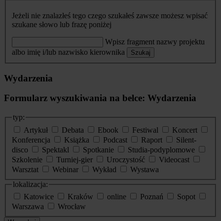
Jeżeli nie znalazłeś tego czego szukałeś zawsze możesz wpisać
szukane słowo lub frazę poniżej
Wpisz fragment nazwy projektu
albo imię i/lub nazwisko kierownika
Szukaj
Wydarzenia
Formularz wyszukiwania na belce: Wydarzenia
typ:
Artykuł
Debata
Ebook
Festiwal
Koncert
Konferencja
Książka
Podcast
Raport
Silent-
disco
Spektakl
Spotkanie
Studia-podyplomowe
Szkolenie
Turniej-gier
Uroczystość
Videocast
Warsztat
Webinar
Wykład
Wystawa
lokalizacja:
Katowice
Kraków
online
Poznań
Sopot
Warszawa
Wrocław