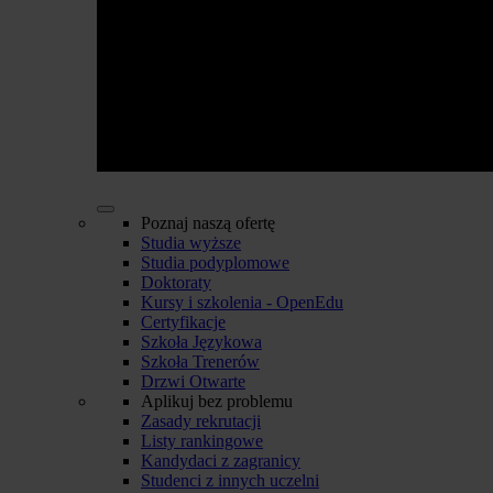
Poznaj naszą ofertę
Studia wyższe
Studia podyplomowe
Doktoraty
Kursy i szkolenia - OpenEdu
Certyfikacje
Szkoła Językowa
Szkoła Trenerów
Drzwi Otwarte
Aplikuj bez problemu
Zasady rekrutacji
Listy rankingowe
Kandydaci z zagranicy
Studenci z innych uczelni