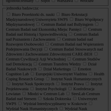
ogólnouczelniany
Sopot
Warszawa
Wrocław
jednostka badawcza:
Biuro Prorektorki ds. nauki
Biuro Rekrutacji
Międzynarodowej Uniwersytetu SWPS
Biuro Współpracy
Międzynarodowej
Centrum Badań nad Bullyingiem
Centrum Badań nad Ekonomiką Miejsc Pamięci
Centrum
Badań nad Historią i Sprawiedliwością
Centrum Badań
nad Poznaniem i Zachowaniem
Centrum badań nad
Rozwojem Osobowości
Centrum Badań nad Wspieraniem
Podejmowania Decyzji
Centrum Badań Stosowanych nad
Zdrowiem i Zachowaniami Zdrowotnymi CARE-BEH
Centrum Cywilizacji Azji Wschodniej
Centrum Studiów
nad Demokracją
Centrum Transferu Wiedzy
Dział
Badań Naukowych
Dział Marketingu
Emotion
Cognition Lab
Europejski Uniwersytet Viadrina
Health
Coping Research Group
Instytut Nauk Humanistycznych
Instytut Nauk Społecznych
Instytut Prawa
Instytut
Projektowania
Instytut Psychologii
Konfederacja
Lewiatan
Młodzi w Centrum Lab
StresLab Centrum
Badań nad Stresem
Szkoła Doktorska
Uniwersytet
SWPS
Wydział Interdyscyplinarny w Krakowie
Wydział Nauk Humanistycznych
Wydział Nauk