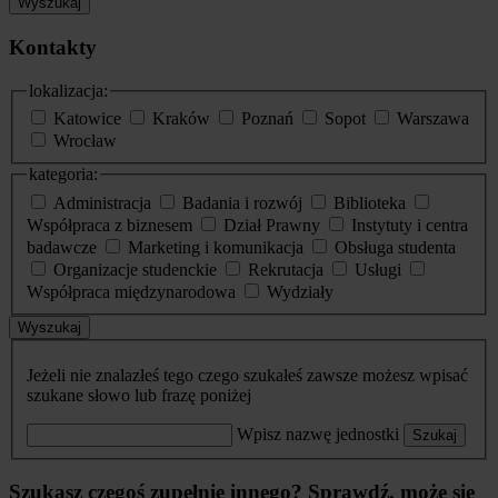
Wyszukaj
Kontakty
lokalizacja:
Katowice
Kraków
Poznań
Sopot
Warszawa
Wrocław
kategoria:
Administracja
Badania i rozwój
Biblioteka
Współpraca z biznesem
Dział Prawny
Instytuty i centra
badawcze
Marketing i komunikacja
Obsługa studenta
Organizacje studenckie
Rekrutacja
Usługi
Współpraca międzynarodowa
Wydziały
Wyszukaj
Jeżeli nie znalazłeś tego czego szukałeś zawsze możesz wpisać
szukane słowo lub frazę poniżej
Wpisz nazwę jednostki
Szukaj
Szukasz czegoś zupełnie innego? Sprawdź, może się