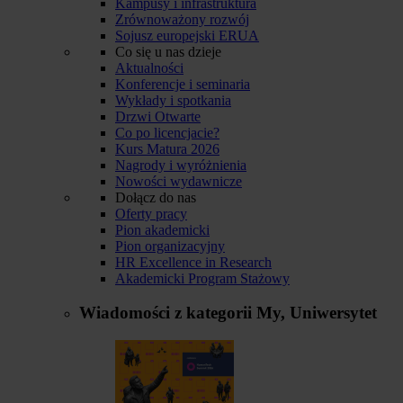
Kampusy i infrastruktura
Zrównoważony rozwój
Sojusz europejski ERUA
Co się u nas dzieje
Aktualności
Konferencje i seminaria
Wykłady i spotkania
Drzwi Otwarte
Co po licencjacie?
Kurs Matura 2026
Nagrody i wyróżnienia
Nowości wydawnicze
Dołącz do nas
Oferty pracy
Pion akademicki
Pion organizacyjny
HR Excellence in Research
Akademicki Program Stażowy
Wiadomości z kategorii
My, Uniwersytet