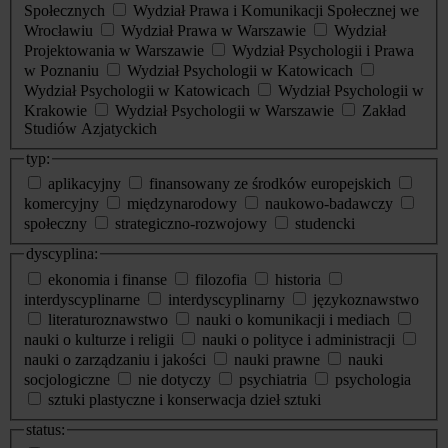
Społecznych
Wydział Prawa i Komunikacji Społecznej we
Wrocławiu
Wydział Prawa w Warszawie
Wydział
Projektowania w Warszawie
Wydział Psychologii i Prawa
w Poznaniu
Wydział Psychologii w Katowicach
Wydział Psychologii w Katowicach
Wydział Psychologii w
Krakowie
Wydział Psychologii w Warszawie
Zakład
Studiów Azjatyckich
typ:
aplikacyjny
finansowany ze środków europejskich
komercyjny
międzynarodowy
naukowo-badawczy
społeczny
strategiczno-rozwojowy
studencki
dyscyplina:
ekonomia i finanse
filozofia
historia
interdyscyplinarne
interdyscyplinarny
językoznawstwo
literaturoznawstwo
nauki o komunikacji i mediach
nauki o kulturze i religii
nauki o polityce i administracji
nauki o zarządzaniu i jakości
nauki prawne
nauki
socjologiczne
nie dotyczy
psychiatria
psychologia
sztuki plastyczne i konserwacja dzieł sztuki
status: