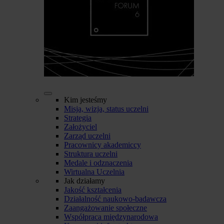
Kim jesteśmy
Misja, wizja, status uczelni
Strategia
Założyciel
Zarząd uczelni
Pracownicy akademiccy
Struktura uczelni
Medale i odznaczenia
Wirtualna Uczelnia
Jak działamy
Jakość kształcenia
Działalność naukowo-badawcza
Zaangażowanie społeczne
Współpraca międzynarodowa