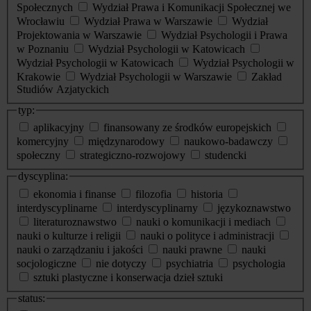
Społecznych
Wydział Prawa i Komunikacji Społecznej we
Wrocławiu
Wydział Prawa w Warszawie
Wydział
Projektowania w Warszawie
Wydział Psychologii i Prawa
w Poznaniu
Wydział Psychologii w Katowicach
Wydział Psychologii w Katowicach
Wydział Psychologii w
Krakowie
Wydział Psychologii w Warszawie
Zakład
Studiów Azjatyckich
typ:
aplikacyjny
finansowany ze środków europejskich
komercyjny
międzynarodowy
naukowo-badawczy
społeczny
strategiczno-rozwojowy
studencki
dyscyplina:
ekonomia i finanse
filozofia
historia
interdyscyplinarne
interdyscyplinarny
językoznawstwo
literaturoznawstwo
nauki o komunikacji i mediach
nauki o kulturze i religii
nauki o polityce i administracji
nauki o zarządzaniu i jakości
nauki prawne
nauki
socjologiczne
nie dotyczy
psychiatria
psychologia
sztuki plastyczne i konserwacja dzieł sztuki
status: