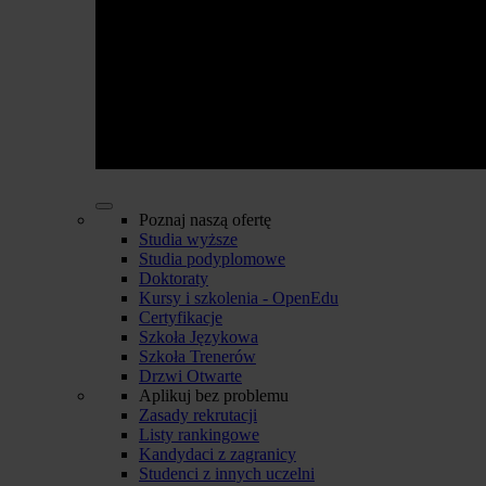
Poznaj naszą ofertę
Studia wyższe
Studia podyplomowe
Doktoraty
Kursy i szkolenia - OpenEdu
Certyfikacje
Szkoła Językowa
Szkoła Trenerów
Drzwi Otwarte
Aplikuj bez problemu
Zasady rekrutacji
Listy rankingowe
Kandydaci z zagranicy
Studenci z innych uczelni