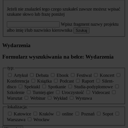
Jeżeli nie znalazłeś tego czego szukałeś zawsze możesz wpisać
szukane słowo lub frazę poniżej
Wpisz fragment nazwy projektu
albo imię i/lub nazwisko kierownika
Szukaj
Wydarzenia
Formularz wyszukiwania na belce: Wydarzenia
typ:
Artykuł
Debata
Ebook
Festiwal
Koncert
Konferencja
Książka
Podcast
Raport
Silent-
disco
Spektakl
Spotkanie
Studia-podyplomowe
Szkolenie
Turniej-gier
Uroczystość
Videocast
Warsztat
Webinar
Wykład
Wystawa
lokalizacja:
Katowice
Kraków
online
Poznań
Sopot
Warszawa
Wrocław