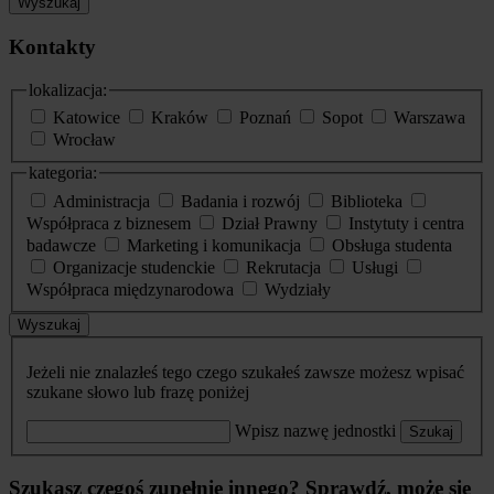
Wyszukaj
Kontakty
lokalizacja:
Katowice
Kraków
Poznań
Sopot
Warszawa
Wrocław
kategoria:
Administracja
Badania i rozwój
Biblioteka
Współpraca z biznesem
Dział Prawny
Instytuty i centra
badawcze
Marketing i komunikacja
Obsługa studenta
Organizacje studenckie
Rekrutacja
Usługi
Współpraca międzynarodowa
Wydziały
Wyszukaj
Jeżeli nie znalazłeś tego czego szukałeś zawsze możesz wpisać
szukane słowo lub frazę poniżej
Wpisz nazwę jednostki
Szukaj
Szukasz czegoś zupełnie innego? Sprawdź, może się