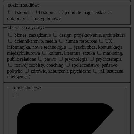
poziom studiów:
I stopnia
II stopnia
jednolite magisterskie
doktoraty
podyplomowe
obszar tematyczny:
biznes, zarządzanie
design, projektowanie, architektura
dziennikarstwo, media
human resources
UX,
informatyka, nowe technologie
języki obce, komunikacja
międzykulturowa
kultura, literatura, sztuka
marketing,
public relations
prawo
psychologia
psychoterapia
rozwój osobisty, coaching
społeczeństwo, państwo,
polityka
zdrowie, zaburzenia psychiczne
AI (sztuczna
inteligencja)
dodatkowe
forma studiów:
informacje
o
studiach