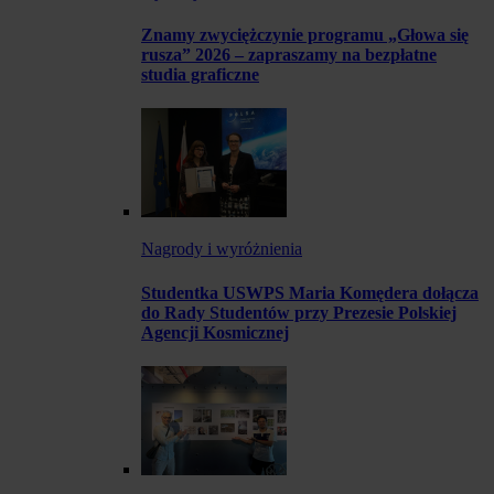
Znamy zwyciężczynie programu „Głowa się
rusza” 2026 – zapraszamy na bezpłatne
studia graficzne
Nagrody i wyróżnienia
Studentka USWPS Maria Komędera dołącza
do Rady Studentów przy Prezesie Polskiej
Agencji Kosmicznej