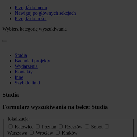
Przejdź do menu
Nawiguj po głównych sekcjach
Przejdź do treści
Wybierz kategorię wyszukiwania
Studia
Badania i projekty
Wydarzenia
Kontakty
Inne
Szybkie linki
Studia
Formularz wyszukiwania na belce: Studia
lokalizacja:
Katowice
Poznań
Rzeszów
Sopot
Warszawa
Wrocław
Kraków