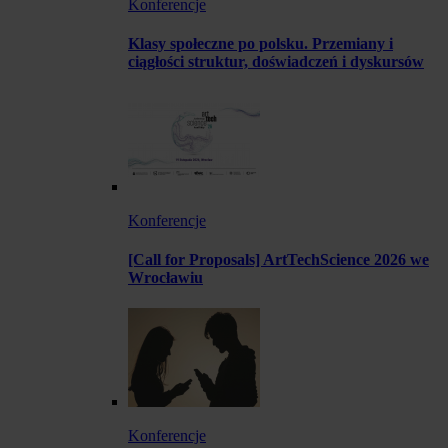
Konferencje
Klasy społeczne po polsku. Przemiany i
ciągłości struktur, doświadczeń i dyskursów
Konferencje
[Call for Proposals] ArtTechScience 2026 we
Wrocławiu
Konferencje