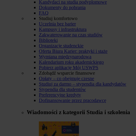
Kandydaci na studia podyplomowe
Dokumenty do pobrania
FAQ
Studiuj komfortowo
Uczelnia bez barier
Kampusy i infrastruktura
Zakwaterowanie na czas studiów
Biblioteki
Organizacje studenckie
Oferta Biura Karier: praktyki i staże
Wymiana międzynarodowa
Kalendarium roku akademickiego
Pobierz aplikację Mój USWPS
Zdobądź wsparcie finansowe
Opłaty – co obejmuje czesne
Studiuj za darmo – stypendia dla kandydatów
Stypendia dla studentów
Preferencyjne kredyty
Dofinansowanie przez pracodawcę
Wiadomości z kategorii
Studia i szkolenia