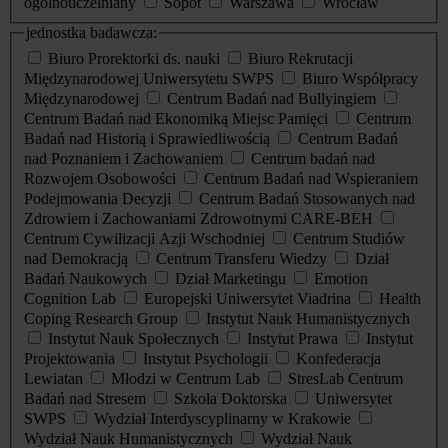
ogólnouczelniany
Sopot
Warszawa
Wrocław
jednostka badawcza:
Biuro Prorektorki ds. nauki
Biuro Rekrutacji
Międzynarodowej Uniwersytetu SWPS
Biuro Współpracy
Międzynarodowej
Centrum Badań nad Bullyingiem
Centrum Badań nad Ekonomiką Miejsc Pamięci
Centrum
Badań nad Historią i Sprawiedliwością
Centrum Badań
nad Poznaniem i Zachowaniem
Centrum badań nad
Rozwojem Osobowości
Centrum Badań nad Wspieraniem
Podejmowania Decyzji
Centrum Badań Stosowanych nad
Zdrowiem i Zachowaniami Zdrowotnymi CARE-BEH
Centrum Cywilizacji Azji Wschodniej
Centrum Studiów
nad Demokracją
Centrum Transferu Wiedzy
Dział
Badań Naukowych
Dział Marketingu
Emotion
Cognition Lab
Europejski Uniwersytet Viadrina
Health
Coping Research Group
Instytut Nauk Humanistycznych
Instytut Nauk Społecznych
Instytut Prawa
Instytut
Projektowania
Instytut Psychologii
Konfederacja
Lewiatan
Młodzi w Centrum Lab
StresLab Centrum
Badań nad Stresem
Szkoła Doktorska
Uniwersytet
SWPS
Wydział Interdyscyplinarny w Krakowie
Wydział Nauk Humanistycznych
Wydział Nauk