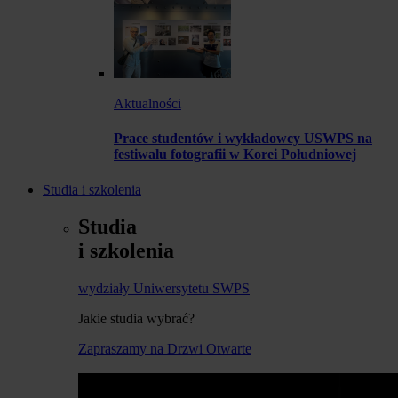
Aktualności
Prace studentów i wykładowcy USWPS na
festiwalu fotografii w Korei Południowej
Studia i szkolenia
Studia
i szkolenia
wydziały Uniwersytetu SWPS
Jakie studia wybrać?
Zapraszamy na Drzwi Otwarte