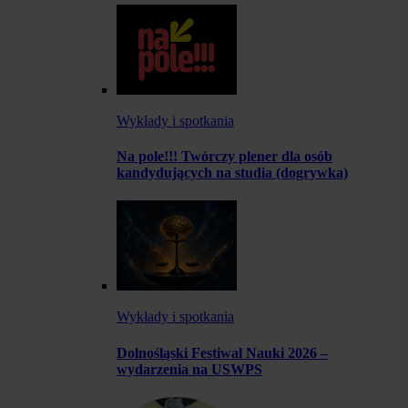
Wykłady i spotkania
Na pole!!! Twórczy plener dla osób
kandydujących na studia (dogrywka)
Wykłady i spotkania
Dolnośląski Festiwal Nauki 2026 –
wydarzenia na USWPS