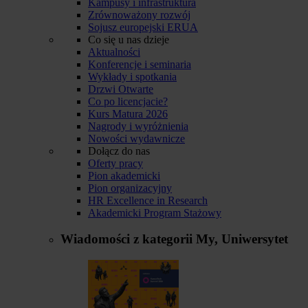
Kampusy i infrastruktura
Zrównoważony rozwój
Sojusz europejski ERUA
Co się u nas dzieje
Aktualności
Konferencje i seminaria
Wykłady i spotkania
Drzwi Otwarte
Co po licencjacie?
Kurs Matura 2026
Nagrody i wyróżnienia
Nowości wydawnicze
Dołącz do nas
Oferty pracy
Pion akademicki
Pion organizacyjny
HR Excellence in Research
Akademicki Program Stażowy
Wiadomości z kategorii
My, Uniwersytet