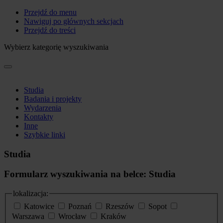
Przejdź do menu
Nawiguj po głównych sekcjach
Przejdź do treści
Wybierz kategorię wyszukiwania
Studia
Badania i projekty
Wydarzenia
Kontakty
Inne
Szybkie linki
Studia
Formularz wyszukiwania na belce: Studia
lokalizacja:
Katowice
Poznań
Rzeszów
Sopot
Warszawa
Wrocław
Kraków