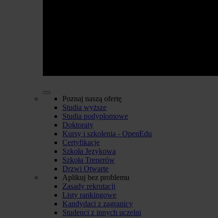
Poznaj naszą ofertę
Studia wyższe
Studia podyplomowe
Doktoraty
Kursy i szkolenia - OpenEdu
Certyfikacje
Szkoła Językowa
Szkoła Trenerów
Drzwi Otwarte
Aplikuj bez problemu
Zasady rekrutacji
Listy rankingowe
Kandydaci z zagranicy
Studenci z innych uczelni