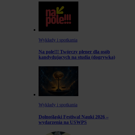
Wykłady i spotkania
Na pole!!! Twórczy plener dla osób
kandydujących na studia (dogrywka)
Wykłady i spotkania
Dolnośląski Festiwal Nauki 2026 –
wydarzenia na USWPS