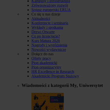
Kampusy i infrastruktura
Zrównoważony rozwój
Sojusz europejski ERUA
Co się u nas dzieje
Aktualności
Konferencje i seminaria
Wykłady i spotkania
Drzwi Otwarte
Co po licencjacie?
Kurs Matura 2026
Nagrody i wyróżnienia
Nowości wydawnicze
Dołącz do nas
Oferty pracy
Pion akademicki
Pion organizacyjny
HR Excellence in Research
Akademicki Program Stażowy
Wiadomości z kategorii
My, Uniwersytet