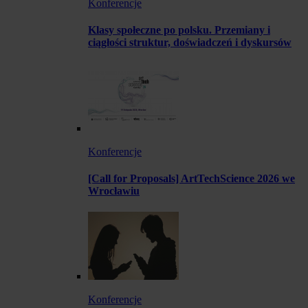
Konferencje
Klasy społeczne po polsku. Przemiany i
ciągłości struktur, doświadczeń i dyskursów
Konferencje
[Call for Proposals] ArtTechScience 2026 we
Wrocławiu
Konferencje