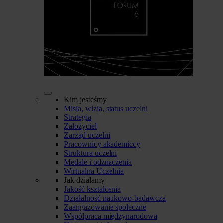
Kim jesteśmy
Misja, wizja, status uczelni
Strategia
Założyciel
Zarząd uczelni
Pracownicy akademiccy
Struktura uczelni
Medale i odznaczenia
Wirtualna Uczelnia
Jak działamy
Jakość kształcenia
Działalność naukowo-badawcza
Zaangażowanie społeczne
Współpraca międzynarodowa