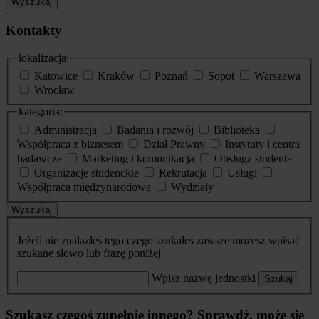
Wyszukaj
Kontakty
lokalizacja:
Katowice
Kraków
Poznań
Sopot
Warszawa
Wrocław
kategoria:
Administracja
Badania i rozwój
Biblioteka
Współpraca z biznesem
Dział Prawny
Instytuty i centra
badawcze
Marketing i komunikacja
Obsługa studenta
Organizacje studenckie
Rekrutacja
Usługi
Współpraca międzynarodowa
Wydziały
Wyszukaj
Jeżeli nie znalazłeś tego czego szukałeś zawsze możesz wpisać
szukane słowo lub frazę poniżej
Wpisz nazwę jednostki
Szukaj
Szukasz czegoś zupełnie innego? Sprawdź, może się