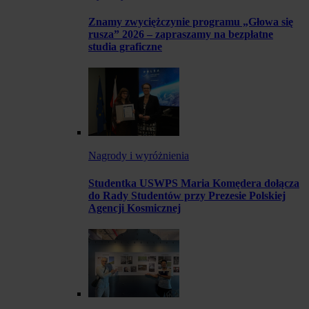
Znamy zwyciężczynie programu „Głowa się
rusza” 2026 – zapraszamy na bezpłatne
studia graficzne
Nagrody i wyróżnienia
Studentka USWPS Maria Komędera dołącza
do Rady Studentów przy Prezesie Polskiej
Agencji Kosmicznej