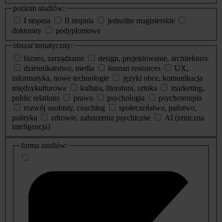
poziom studiów:
I stopnia
II stopnia
jednolite magisterskie
doktoraty
podyplomowe
obszar tematyczny:
biznes, zarządzanie
design, projektowanie, architektura
dziennikarstwo, media
human resources
UX,
informatyka, nowe technologie
języki obce, komunikacja
międzykulturowa
kultura, literatura, sztuka
marketing,
public relations
prawo
psychologia
psychoterapia
rozwój osobisty, coaching
społeczeństwo, państwo,
polityka
zdrowie, zaburzenia psychiczne
AI (sztuczna
inteligencja)
dodatkowe
forma studiów:
informacje
o
studiach