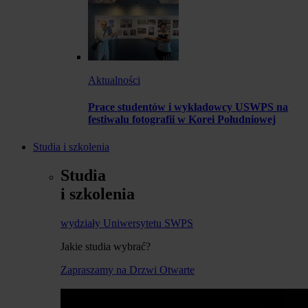
Aktualności
Prace studentów i wykładowcy USWPS na
festiwalu fotografii w Korei Południowej
Studia i szkolenia
Studia
i szkolenia
wydziały Uniwersytetu SWPS
Jakie studia wybrać?
Zapraszamy na Drzwi Otwarte