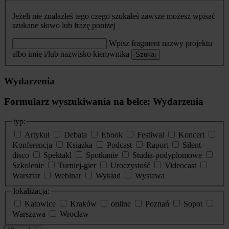
Jeżeli nie znalazłeś tego czego szukałeś zawsze możesz wpisać
szukane słowo lub frazę poniżej
Wpisz fragment nazwy projektu
albo imię i/lub nazwisko kierownika
Szukaj
Wydarzenia
Formularz wyszukiwania na belce: Wydarzenia
typ:
Artykuł
Debata
Ebook
Festiwal
Koncert
Konferencja
Książka
Podcast
Raport
Silent-
disco
Spektakl
Spotkanie
Studia-podyplomowe
Szkolenie
Turniej-gier
Uroczystość
Videocast
Warsztat
Webinar
Wykład
Wystawa
lokalizacja:
Katowice
Kraków
online
Poznań
Sopot
Warszawa
Wrocław