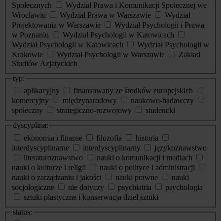
Społecznych
Wydział Prawa i Komunikacji Społecznej we
Wrocławiu
Wydział Prawa w Warszawie
Wydział
Projektowania w Warszawie
Wydział Psychologii i Prawa
w Poznaniu
Wydział Psychologii w Katowicach
Wydział Psychologii w Katowicach
Wydział Psychologii w
Krakowie
Wydział Psychologii w Warszawie
Zakład
Studiów Azjatyckich
typ:
aplikacyjny
finansowany ze środków europejskich
komercyjny
międzynarodowy
naukowo-badawczy
społeczny
strategiczno-rozwojowy
studencki
dyscyplina:
ekonomia i finanse
filozofia
historia
interdyscyplinarne
interdyscyplinarny
językoznawstwo
literaturoznawstwo
nauki o komunikacji i mediach
nauki o kulturze i religii
nauki o polityce i administracji
nauki o zarządzaniu i jakości
nauki prawne
nauki
socjologiczne
nie dotyczy
psychiatria
psychologia
sztuki plastyczne i konserwacja dzieł sztuki
status: