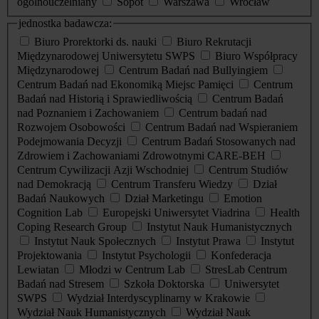
ogólnouczelniany
Sopot
Warszawa
Wrocław
jednostka badawcza:
Biuro Prorektorki ds. nauki
Biuro Rekrutacji
Międzynarodowej Uniwersytetu SWPS
Biuro Współpracy
Międzynarodowej
Centrum Badań nad Bullyingiem
Centrum Badań nad Ekonomiką Miejsc Pamięci
Centrum
Badań nad Historią i Sprawiedliwością
Centrum Badań
nad Poznaniem i Zachowaniem
Centrum badań nad
Rozwojem Osobowości
Centrum Badań nad Wspieraniem
Podejmowania Decyzji
Centrum Badań Stosowanych nad
Zdrowiem i Zachowaniami Zdrowotnymi CARE-BEH
Centrum Cywilizacji Azji Wschodniej
Centrum Studiów
nad Demokracją
Centrum Transferu Wiedzy
Dział
Badań Naukowych
Dział Marketingu
Emotion
Cognition Lab
Europejski Uniwersytet Viadrina
Health
Coping Research Group
Instytut Nauk Humanistycznych
Instytut Nauk Społecznych
Instytut Prawa
Instytut
Projektowania
Instytut Psychologii
Konfederacja
Lewiatan
Młodzi w Centrum Lab
StresLab Centrum
Badań nad Stresem
Szkoła Doktorska
Uniwersytet
SWPS
Wydział Interdyscyplinarny w Krakowie
Wydział Nauk Humanistycznych
Wydział Nauk