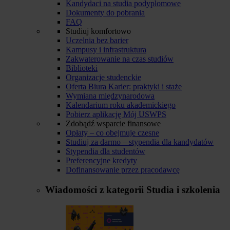
Kandydaci na studia podyplomowe
Dokumenty do pobrania
FAQ
Studiuj komfortowo
Uczelnia bez barier
Kampusy i infrastruktura
Zakwaterowanie na czas studiów
Biblioteki
Organizacje studenckie
Oferta Biura Karier: praktyki i staże
Wymiana międzynarodowa
Kalendarium roku akademickiego
Pobierz aplikację Mój USWPS
Zdobądź wsparcie finansowe
Opłaty – co obejmuje czesne
Studiuj za darmo – stypendia dla kandydatów
Stypendia dla studentów
Preferencyjne kredyty
Dofinansowanie przez pracodawcę
Wiadomości z kategorii
Studia i szkolenia