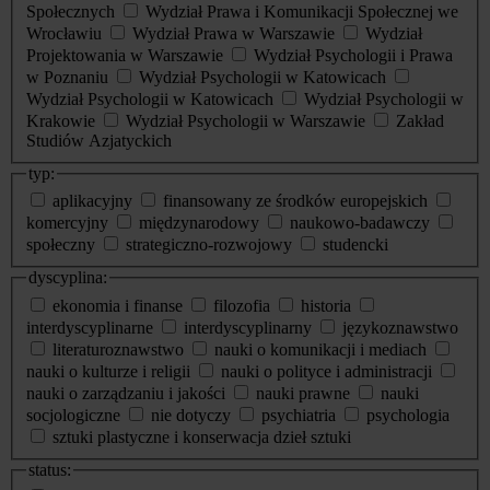
Społecznych
Wydział Prawa i Komunikacji Społecznej we
Wrocławiu
Wydział Prawa w Warszawie
Wydział
Projektowania w Warszawie
Wydział Psychologii i Prawa
w Poznaniu
Wydział Psychologii w Katowicach
Wydział Psychologii w Katowicach
Wydział Psychologii w
Krakowie
Wydział Psychologii w Warszawie
Zakład
Studiów Azjatyckich
typ:
aplikacyjny
finansowany ze środków europejskich
komercyjny
międzynarodowy
naukowo-badawczy
społeczny
strategiczno-rozwojowy
studencki
dyscyplina:
ekonomia i finanse
filozofia
historia
interdyscyplinarne
interdyscyplinarny
językoznawstwo
literaturoznawstwo
nauki o komunikacji i mediach
nauki o kulturze i religii
nauki o polityce i administracji
nauki o zarządzaniu i jakości
nauki prawne
nauki
socjologiczne
nie dotyczy
psychiatria
psychologia
sztuki plastyczne i konserwacja dzieł sztuki
status: