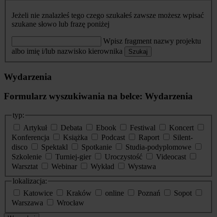
Jeżeli nie znalazłeś tego czego szukałeś zawsze możesz wpisać
szukane słowo lub frazę poniżej
Wpisz fragment nazwy projektu
albo imię i/lub nazwisko kierownika
Szukaj
Wydarzenia
Formularz wyszukiwania na belce: Wydarzenia
typ:
Artykuł
Debata
Ebook
Festiwal
Koncert
Konferencja
Książka
Podcast
Raport
Silent-
disco
Spektakl
Spotkanie
Studia-podyplomowe
Szkolenie
Turniej-gier
Uroczystość
Videocast
Warsztat
Webinar
Wykład
Wystawa
lokalizacja:
Katowice
Kraków
online
Poznań
Sopot
Warszawa
Wrocław