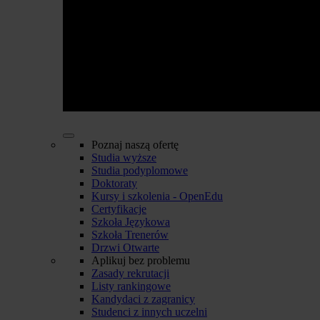
Poznaj naszą ofertę
Studia wyższe
Studia podyplomowe
Doktoraty
Kursy i szkolenia - OpenEdu
Certyfikacje
Szkoła Językowa
Szkoła Trenerów
Drzwi Otwarte
Aplikuj bez problemu
Zasady rekrutacji
Listy rankingowe
Kandydaci z zagranicy
Studenci z innych uczelni