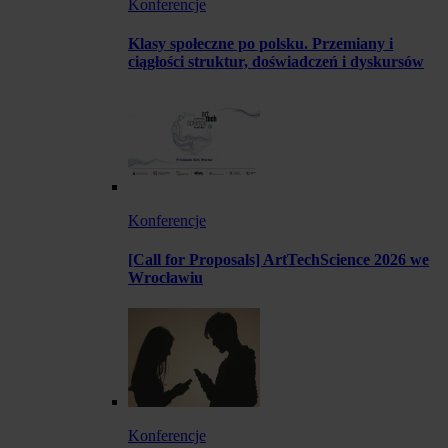
Konferencje
Klasy społeczne po polsku. Przemiany i
ciągłości struktur, doświadczeń i dyskursów
Konferencje
[Call for Proposals] ArtTechScience 2026 we
Wrocławiu
Konferencje