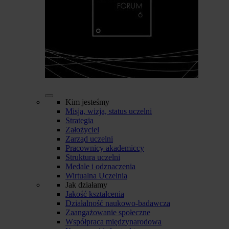
Kim jesteśmy
Misja, wizja, status uczelni
Strategia
Założyciel
Zarząd uczelni
Pracownicy akademiccy
Struktura uczelni
Medale i odznaczenia
Wirtualna Uczelnia
Jak działamy
Jakość kształcenia
Działalność naukowo-badawcza
Zaangażowanie społeczne
Współpraca międzynarodowa