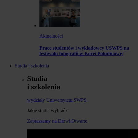
Aktualności
Prace studentów i wykładowcy USWPS na
festiwalu fotografii w Korei Południowej
Studia i szkolenia
Studia
i szkolenia
wydziały Uniwersytetu SWPS
Jakie studia wybrać?
Zapraszamy na Drzwi Otwarte