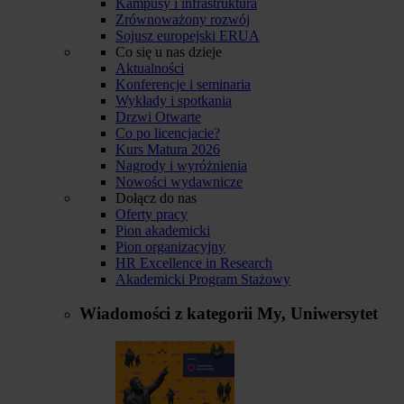
Kampusy i infrastruktura
Zrównoważony rozwój
Sojusz europejski ERUA
Co się u nas dzieje
Aktualności
Konferencje i seminaria
Wykłady i spotkania
Drzwi Otwarte
Co po licencjacie?
Kurs Matura 2026
Nagrody i wyróżnienia
Nowości wydawnicze
Dołącz do nas
Oferty pracy
Pion akademicki
Pion organizacyjny
HR Excellence in Research
Akademicki Program Stażowy
Wiadomości z kategorii
My, Uniwersytet