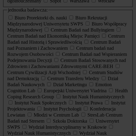
ogólnouczelniany
Sopot
Warszawa
Wrocław
jednostka badawcza:
Biuro Prorektorki ds. nauki
Biuro Rekrutacji
Międzynarodowej Uniwersytetu SWPS
Biuro Współpracy
Międzynarodowej
Centrum Badań nad Bullyingiem
Centrum Badań nad Ekonomiką Miejsc Pamięci
Centrum
Badań nad Historią i Sprawiedliwością
Centrum Badań
nad Poznaniem i Zachowaniem
Centrum badań nad
Rozwojem Osobowości
Centrum Badań nad Wspieraniem
Podejmowania Decyzji
Centrum Badań Stosowanych nad
Zdrowiem i Zachowaniami Zdrowotnymi CARE-BEH
Centrum Cywilizacji Azji Wschodniej
Centrum Studiów
nad Demokracją
Centrum Transferu Wiedzy
Dział
Badań Naukowych
Dział Marketingu
Emotion
Cognition Lab
Europejski Uniwersytet Viadrina
Health
Coping Research Group
Instytut Nauk Humanistycznych
Instytut Nauk Społecznych
Instytut Prawa
Instytut
Projektowania
Instytut Psychologii
Konfederacja
Lewiatan
Młodzi w Centrum Lab
StresLab Centrum
Badań nad Stresem
Szkoła Doktorska
Uniwersytet
SWPS
Wydział Interdyscyplinarny w Krakowie
Wydział Nauk Humanistycznych
Wydział Nauk