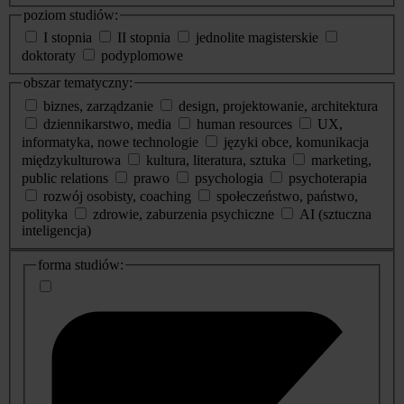
poziom studiów:
I stopnia
II stopnia
jednolite magisterskie
doktoraty
podyplomowe
obszar tematyczny:
biznes, zarządzanie
design, projektowanie, architektura
dziennikarstwo, media
human resources
UX,
informatyka, nowe technologie
języki obce, komunikacja
międzykulturowa
kultura, literatura, sztuka
marketing,
public relations
prawo
psychologia
psychoterapia
rozwój osobisty, coaching
społeczeństwo, państwo,
polityka
zdrowie, zaburzenia psychiczne
AI (sztuczna
inteligencja)
dodatkowe
forma studiów:
informacje
o
studiach