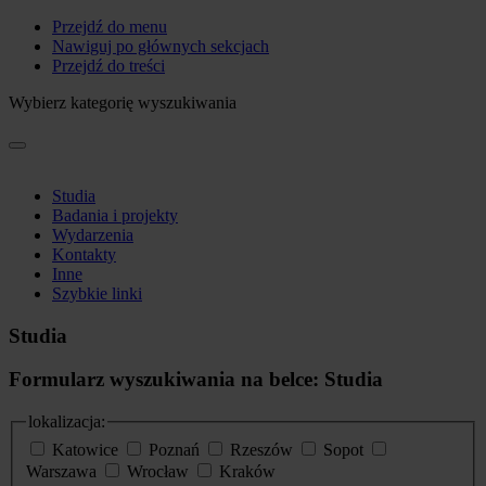
Przejdź do menu
Nawiguj po głównych sekcjach
Przejdź do treści
Wybierz kategorię wyszukiwania
Studia
Badania i projekty
Wydarzenia
Kontakty
Inne
Szybkie linki
Studia
Formularz wyszukiwania na belce: Studia
lokalizacja:
Katowice
Poznań
Rzeszów
Sopot
Warszawa
Wrocław
Kraków