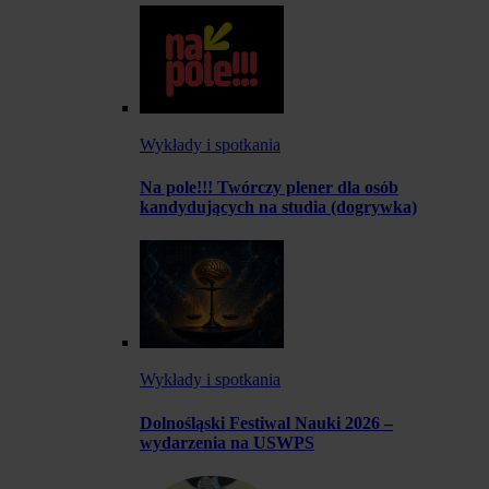
Wykłady i spotkania
Na pole!!! Twórczy plener dla osób
kandydujących na studia (dogrywka)
Wykłady i spotkania
Dolnośląski Festiwal Nauki 2026 –
wydarzenia na USWPS