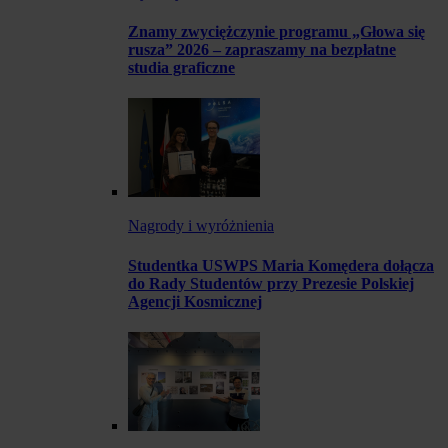
Znamy zwyciężczynie programu „Głowa się
rusza” 2026 – zapraszamy na bezpłatne
studia graficzne
Nagrody i wyróżnienia
Studentka USWPS Maria Komędera dołącza
do Rady Studentów przy Prezesie Polskiej
Agencji Kosmicznej