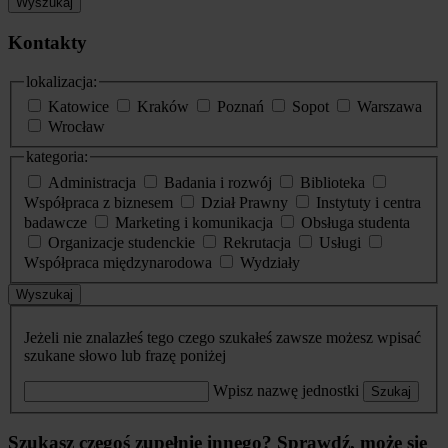
Wyszukaj
Kontakty
lokalizacja:
Katowice
Kraków
Poznań
Sopot
Warszawa
Wrocław
kategoria:
Administracja
Badania i rozwój
Biblioteka
Współpraca z biznesem
Dział Prawny
Instytuty i centra
badawcze
Marketing i komunikacja
Obsługa studenta
Organizacje studenckie
Rekrutacja
Usługi
Współpraca międzynarodowa
Wydziały
Wyszukaj
Jeżeli nie znalazłeś tego czego szukałeś zawsze możesz wpisać
szukane słowo lub frazę poniżej
Wpisz nazwę jednostki
Szukaj
Szukasz czegoś zupełnie innego? Sprawdź, może się