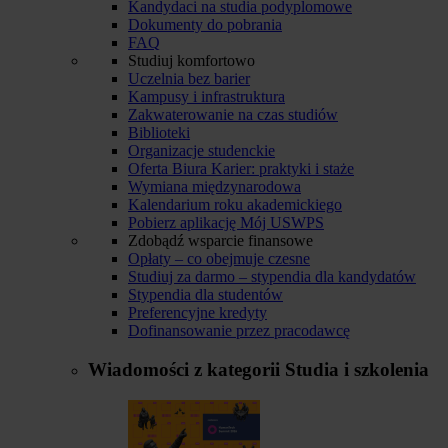
Kandydaci na studia podyplomowe
Dokumenty do pobrania
FAQ
Studiuj komfortowo
Uczelnia bez barier
Kampusy i infrastruktura
Zakwaterowanie na czas studiów
Biblioteki
Organizacje studenckie
Oferta Biura Karier: praktyki i staże
Wymiana międzynarodowa
Kalendarium roku akademickiego
Pobierz aplikację Mój USWPS
Zdobądź wsparcie finansowe
Opłaty – co obejmuje czesne
Studiuj za darmo – stypendia dla kandydatów
Stypendia dla studentów
Preferencyjne kredyty
Dofinansowanie przez pracodawcę
Wiadomości z kategorii
Studia i szkolenia