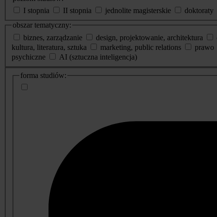
I stopnia
II stopnia
jednolite magisterskie
doktoraty
obszar tematyczny:
biznes, zarządzanie
design, projektowanie, architektura
kultura, literatura, sztuka
marketing, public relations
prawo
psychiczne
AI (sztuczna inteligencja)
dodatkowe
forma studiów:
informacje
o
studiach