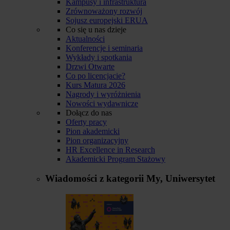
Kampusy i infrastruktura
Zrównoważony rozwój
Sojusz europejski ERUA
Co się u nas dzieje
Aktualności
Konferencje i seminaria
Wykłady i spotkania
Drzwi Otwarte
Co po licencjacie?
Kurs Matura 2026
Nagrody i wyróżnienia
Nowości wydawnicze
Dołącz do nas
Oferty pracy
Pion akademicki
Pion organizacyjny
HR Excellence in Research
Akademicki Program Stażowy
Wiadomości z kategorii
My, Uniwersytet