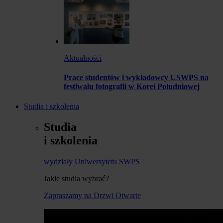
Aktualności
Prace studentów i wykładowcy USWPS na
festiwalu fotografii w Korei Południowej
Studia i szkolenia
Studia
i szkolenia
wydziały Uniwersytetu SWPS
Jakie studia wybrać?
Zapraszamy na Drzwi Otwarte