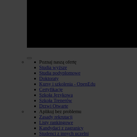
Poznaj naszą ofertę
Studia wyższe
Studia podyplomowe
Doktoraty
Kursy i szkolenia - OpenEdu
Certyfikacje
Szkoła Językowa
Szkoła Trenerów
Drzwi Otwarte
Aplikuj bez problemu
Zasady rekrutacji
Listy rankingowe
Kandydaci z zagranicy
Studenci z innych uczelni