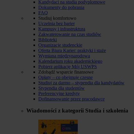
Kandydaci na studia podyplomowe
Dokumenty do pobrania
FAQ
Studiuj komfortowo
Uczelnia bez barier
Kampusy i infrastruktura
Zakwaterowanie na czas studiów
Biblioteki
Organizacje studenckie
Oferta Biura Karier: praktyki i staże
Wymiana międzynarodowa
Kalendarium roku akademickiego
Pobierz aplikację Mój USWPS
Zdobądź wsparcie finansowe
Opłaty – co obejmuje czesne
Studiuj za darmo – stypendia dla kandydatów
Stypendia dla studentów
Preferencyjne kredyty
Dofinansowanie przez pracodawcę
Wiadomości z kategorii
Studia i szkolenia