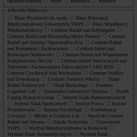
ogólnouczelniany
Sopot
Warszawa
Wrocław
jednostka badawcza:
Biuro Prorektorki ds. nauki
Biuro Rekrutacji
Międzynarodowej Uniwersytetu SWPS
Biuro Współpracy
Międzynarodowej
Centrum Badań nad Bullyingiem
Centrum Badań nad Ekonomiką Miejsc Pamięci
Centrum
Badań nad Historią i Sprawiedliwością
Centrum Badań
nad Poznaniem i Zachowaniem
Centrum badań nad
Rozwojem Osobowości
Centrum Badań nad Wspieraniem
Podejmowania Decyzji
Centrum Badań Stosowanych nad
Zdrowiem i Zachowaniami Zdrowotnymi CARE-BEH
Centrum Cywilizacji Azji Wschodniej
Centrum Studiów
nad Demokracją
Centrum Transferu Wiedzy
Dział
Badań Naukowych
Dział Marketingu
Emotion
Cognition Lab
Europejski Uniwersytet Viadrina
Health
Coping Research Group
Instytut Nauk Humanistycznych
Instytut Nauk Społecznych
Instytut Prawa
Instytut
Projektowania
Instytut Psychologii
Konfederacja
Lewiatan
Młodzi w Centrum Lab
StresLab Centrum
Badań nad Stresem
Szkoła Doktorska
Uniwersytet
SWPS
Wydział Interdyscyplinarny w Krakowie
Wydział Nauk Humanistycznych
Wydział Nauk