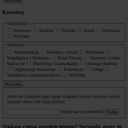
Wyszukaj
Kontakty
lokalizacja:
Katowice
Kraków
Poznań
Sopot
Warszawa
Wrocław
kategoria:
Administracja
Badania i rozwój
Biblioteka
Współpraca z biznesem
Dział Prawny
Instytuty i centra
badawcze
Marketing i komunikacja
Obsługa studenta
Organizacje studenckie
Rekrutacja
Usługi
Współpraca międzynarodowa
Wydziały
Wyszukaj
Jeżeli nie znalazłeś tego czego szukałeś zawsze możesz wpisać
szukane słowo lub frazę poniżej
Wpisz nazwę jednostki
Szukaj
Szukasz czegoś zupełnie innego? Sprawdź, może się