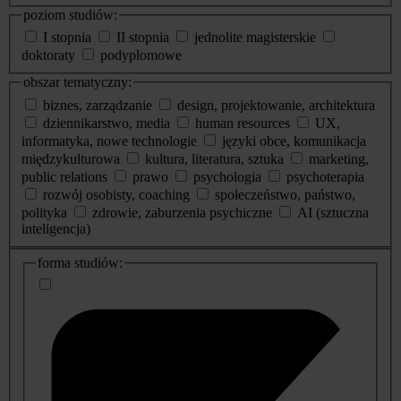
poziom studiów:
I stopnia
II stopnia
jednolite magisterskie
doktoraty
podyplomowe
obszar tematyczny:
biznes, zarządzanie
design, projektowanie, architektura
dziennikarstwo, media
human resources
UX,
informatyka, nowe technologie
języki obce, komunikacja
międzykulturowa
kultura, literatura, sztuka
marketing,
public relations
prawo
psychologia
psychoterapia
rozwój osobisty, coaching
społeczeństwo, państwo,
polityka
zdrowie, zaburzenia psychiczne
AI (sztuczna
inteligencja)
dodatkowe
forma studiów:
informacje
o
studiach