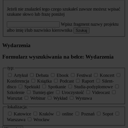
Jeżeli nie znalazłeś tego czego szukałeś zawsze możesz wpisać
szukane słowo lub frazę poniżej
Wpisz fragment nazwy projektu
albo imię i/lub nazwisko kierownika
Szukaj
Wydarzenia
Formularz wyszukiwania na belce: Wydarzenia
typ:
Artykuł
Debata
Ebook
Festiwal
Koncert
Konferencja
Książka
Podcast
Raport
Silent-
disco
Spektakl
Spotkanie
Studia-podyplomowe
Szkolenie
Turniej-gier
Uroczystość
Videocast
Warsztat
Webinar
Wykład
Wystawa
lokalizacja:
Katowice
Kraków
online
Poznań
Sopot
Warszawa
Wrocław