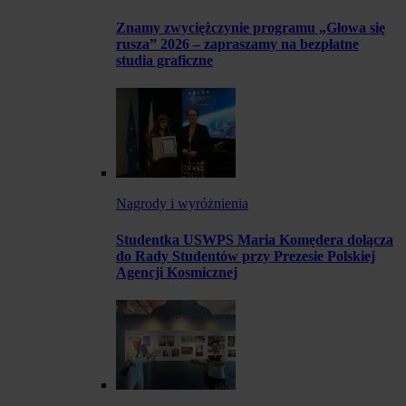
Znamy zwyciężczynie programu „Głowa się
rusza” 2026 – zapraszamy na bezpłatne
studia graficzne
Nagrody i wyróżnienia
Studentka USWPS Maria Komędera dołącza
do Rady Studentów przy Prezesie Polskiej
Agencji Kosmicznej