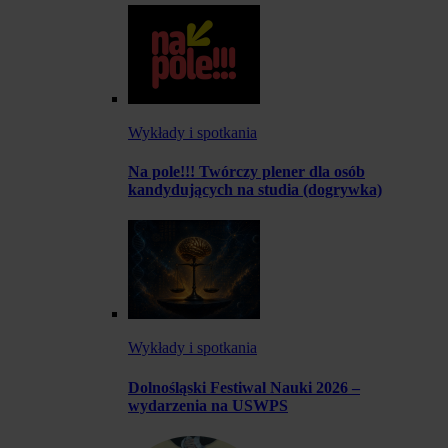
Wykłady i spotkania
Na pole!!! Twórczy plener dla osób
kandydujących na studia (dogrywka)
Wykłady i spotkania
Dolnośląski Festiwal Nauki 2026 –
wydarzenia na USWPS