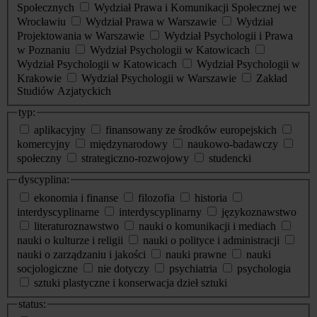
Społecznych
Wydział Prawa i Komunikacji Społecznej we
Wrocławiu
Wydział Prawa w Warszawie
Wydział
Projektowania w Warszawie
Wydział Psychologii i Prawa
w Poznaniu
Wydział Psychologii w Katowicach
Wydział Psychologii w Katowicach
Wydział Psychologii w
Krakowie
Wydział Psychologii w Warszawie
Zakład
Studiów Azjatyckich
typ:
aplikacyjny
finansowany ze środków europejskich
komercyjny
międzynarodowy
naukowo-badawczy
społeczny
strategiczno-rozwojowy
studencki
dyscyplina:
ekonomia i finanse
filozofia
historia
interdyscyplinarne
interdyscyplinarny
językoznawstwo
literaturoznawstwo
nauki o komunikacji i mediach
nauki o kulturze i religii
nauki o polityce i administracji
nauki o zarządzaniu i jakości
nauki prawne
nauki
socjologiczne
nie dotyczy
psychiatria
psychologia
sztuki plastyczne i konserwacja dzieł sztuki
status: