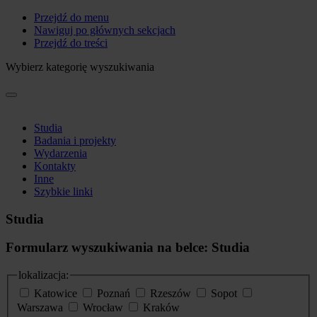
Przejdź do menu
Nawiguj po głównych sekcjach
Przejdź do treści
Wybierz kategorię wyszukiwania
Studia
Badania i projekty
Wydarzenia
Kontakty
Inne
Szybkie linki
Studia
Formularz wyszukiwania na belce: Studia
lokalizacja:
Katowice
Poznań
Rzeszów
Sopot
Warszawa
Wrocław
Kraków