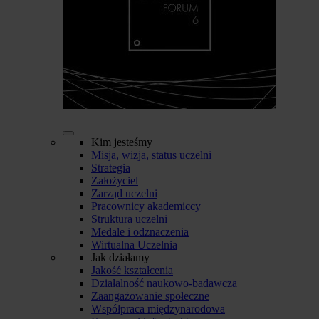
Kim jesteśmy
Misja, wizja, status uczelni
Strategia
Założyciel
Zarząd uczelni
Pracownicy akademiccy
Struktura uczelni
Medale i odznaczenia
Wirtualna Uczelnia
Jak działamy
Jakość kształcenia
Działalność naukowo-badawcza
Zaangażowanie społeczne
Współpraca międzynarodowa