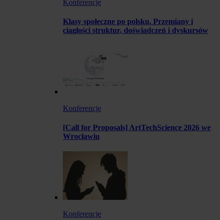
Konferencje
Klasy społeczne po polsku. Przemiany i
ciągłości struktur, doświadczeń i dyskursów
Konferencje
[Call for Proposals] ArtTechScience 2026 we
Wrocławiu
Konferencje