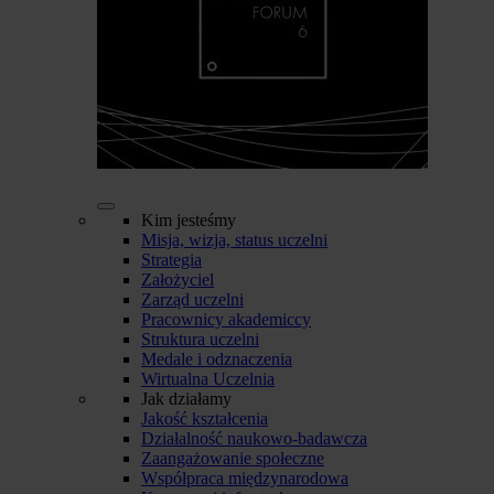
Kim jesteśmy
Misja, wizja, status uczelni
Strategia
Założyciel
Zarząd uczelni
Pracownicy akademiccy
Struktura uczelni
Medale i odznaczenia
Wirtualna Uczelnia
Jak działamy
Jakość kształcenia
Działalność naukowo-badawcza
Zaangażowanie społeczne
Współpraca międzynarodowa