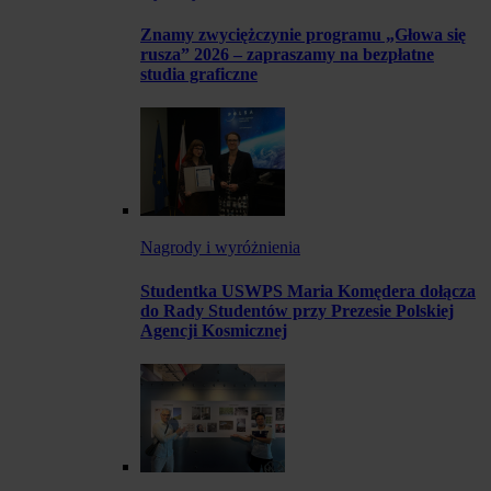
Znamy zwyciężczynie programu „Głowa się
rusza” 2026 – zapraszamy na bezpłatne
studia graficzne
Nagrody i wyróżnienia
Studentka USWPS Maria Komędera dołącza
do Rady Studentów przy Prezesie Polskiej
Agencji Kosmicznej