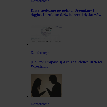
Konferencje
Klasy społeczne po polsku. Przemiany i
ciągłości struktur, doświadczeń i dyskursów
Konferencje
[Call for Proposals] ArtTechScience 2026 we
Wrocławiu
Konferencje