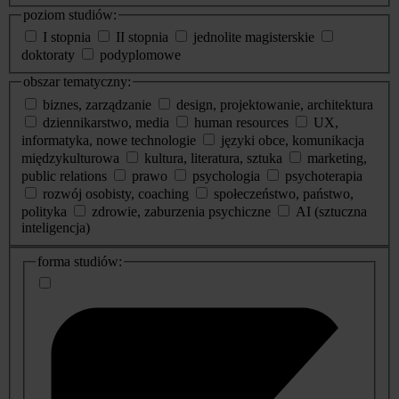
poziom studiów:
I stopnia
II stopnia
jednolite magisterskie
doktoraty
podyplomowe
obszar tematyczny:
biznes, zarządzanie
design, projektowanie, architektura
dziennikarstwo, media
human resources
UX,
informatyka, nowe technologie
języki obce, komunikacja
międzykulturowa
kultura, literatura, sztuka
marketing,
public relations
prawo
psychologia
psychoterapia
rozwój osobisty, coaching
społeczeństwo, państwo,
polityka
zdrowie, zaburzenia psychiczne
AI (sztuczna
inteligencja)
dodatkowe
forma studiów:
informacje
o
studiach