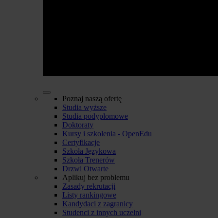
Poznaj naszą ofertę
Studia wyższe
Studia podyplomowe
Doktoraty
Kursy i szkolenia - OpenEdu
Certyfikacje
Szkoła Językowa
Szkoła Trenerów
Drzwi Otwarte
Aplikuj bez problemu
Zasady rekrutacji
Listy rankingowe
Kandydaci z zagranicy
Studenci z innych uczelni