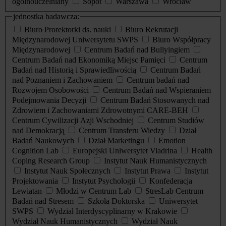
ogólnouczelniany
Sopot
Warszawa
Wrocław
jednostka badawcza:
Biuro Prorektorki ds. nauki
Biuro Rekrutacji
Międzynarodowej Uniwersytetu SWPS
Biuro Współpracy
Międzynarodowej
Centrum Badań nad Bullyingiem
Centrum Badań nad Ekonomiką Miejsc Pamięci
Centrum
Badań nad Historią i Sprawiedliwością
Centrum Badań
nad Poznaniem i Zachowaniem
Centrum badań nad
Rozwojem Osobowości
Centrum Badań nad Wspieraniem
Podejmowania Decyzji
Centrum Badań Stosowanych nad
Zdrowiem i Zachowaniami Zdrowotnymi CARE-BEH
Centrum Cywilizacji Azji Wschodniej
Centrum Studiów
nad Demokracją
Centrum Transferu Wiedzy
Dział
Badań Naukowych
Dział Marketingu
Emotion
Cognition Lab
Europejski Uniwersytet Viadrina
Health
Coping Research Group
Instytut Nauk Humanistycznych
Instytut Nauk Społecznych
Instytut Prawa
Instytut
Projektowania
Instytut Psychologii
Konfederacja
Lewiatan
Młodzi w Centrum Lab
StresLab Centrum
Badań nad Stresem
Szkoła Doktorska
Uniwersytet
SWPS
Wydział Interdyscyplinarny w Krakowie
Wydział Nauk Humanistycznych
Wydział Nauk