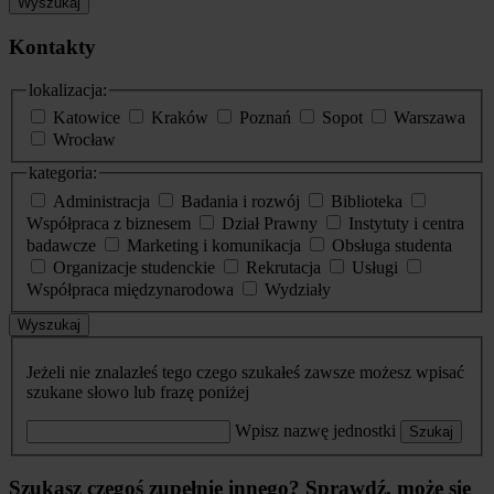
Wyszukaj
Kontakty
lokalizacja:
Katowice
Kraków
Poznań
Sopot
Warszawa
Wrocław
kategoria:
Administracja
Badania i rozwój
Biblioteka
Współpraca z biznesem
Dział Prawny
Instytuty i centra
badawcze
Marketing i komunikacja
Obsługa studenta
Organizacje studenckie
Rekrutacja
Usługi
Współpraca międzynarodowa
Wydziały
Wyszukaj
Jeżeli nie znalazłeś tego czego szukałeś zawsze możesz wpisać
szukane słowo lub frazę poniżej
Wpisz nazwę jednostki
Szukaj
Szukasz czegoś zupełnie innego? Sprawdź, może się