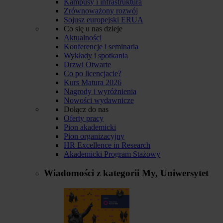
Kampusy i infrastruktura
Zrównoważony rozwój
Sojusz europejski ERUA
Co się u nas dzieje
Aktualności
Konferencje i seminaria
Wykłady i spotkania
Drzwi Otwarte
Co po licencjacie?
Kurs Matura 2026
Nagrody i wyróżnienia
Nowości wydawnicze
Dołącz do nas
Oferty pracy
Pion akademicki
Pion organizacyjny
HR Excellence in Research
Akademicki Program Stażowy
Wiadomości z kategorii
My, Uniwersytet