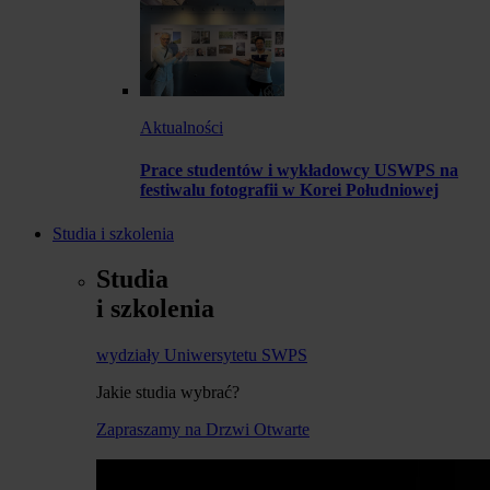
Aktualności
Prace studentów i wykładowcy USWPS na
festiwalu fotografii w Korei Południowej
Studia i szkolenia
Studia
i szkolenia
wydziały Uniwersytetu SWPS
Jakie studia wybrać?
Zapraszamy na Drzwi Otwarte