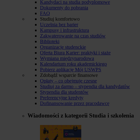
Kandydaci na studia podyplomowe
Dokumenty do pobrania
FAQ
Studiuj komfortowo
Uczelnia bez barier
Kampusy i infrastruktura
Zakwaterowanie na czas studiów
Biblioteki
Organizacje studenckie
Oferta Biura Karier: praktyki i staże
Wymiana międzynarodowa
Kalendarium roku akademickiego
Pobierz aplikację Mój USWPS
Zdobądź wsparcie finansowe
Opłaty – co obejmuje czesne
Studiuj za darmo – stypendia dla kandydatów
Stypendia dla studentów
Preferencyjne kredyty
Dofinansowanie przez pracodawcę
Wiadomości z kategorii
Studia i szkolenia