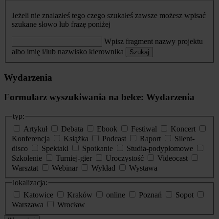
Jeżeli nie znalazłeś tego czego szukałeś zawsze możesz wpisać
szukane słowo lub frazę poniżej
Wpisz fragment nazwy projektu
albo imię i/lub nazwisko kierownika
Szukaj
Wydarzenia
Formularz wyszukiwania na belce: Wydarzenia
typ:
Artykuł
Debata
Ebook
Festiwal
Koncert
Konferencja
Książka
Podcast
Raport
Silent-
disco
Spektakl
Spotkanie
Studia-podyplomowe
Szkolenie
Turniej-gier
Uroczystość
Videocast
Warsztat
Webinar
Wykład
Wystawa
lokalizacja:
Katowice
Kraków
online
Poznań
Sopot
Warszawa
Wrocław