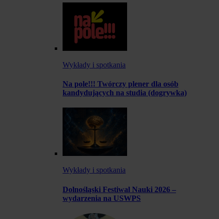
Wykłady i spotkania
Na pole!!! Twórczy plener dla osób
kandydujących na studia (dogrywka)
Wykłady i spotkania
Dolnośląski Festiwal Nauki 2026 –
wydarzenia na USWPS