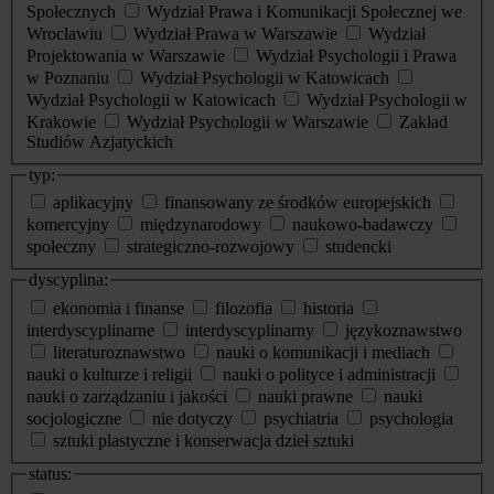
Społecznych
Wydział Prawa i Komunikacji Społecznej we
Wrocławiu
Wydział Prawa w Warszawie
Wydział
Projektowania w Warszawie
Wydział Psychologii i Prawa
w Poznaniu
Wydział Psychologii w Katowicach
Wydział Psychologii w Katowicach
Wydział Psychologii w
Krakowie
Wydział Psychologii w Warszawie
Zakład
Studiów Azjatyckich
typ:
aplikacyjny
finansowany ze środków europejskich
komercyjny
międzynarodowy
naukowo-badawczy
społeczny
strategiczno-rozwojowy
studencki
dyscyplina:
ekonomia i finanse
filozofia
historia
interdyscyplinarne
interdyscyplinarny
językoznawstwo
literaturoznawstwo
nauki o komunikacji i mediach
nauki o kulturze i religii
nauki o polityce i administracji
nauki o zarządzaniu i jakości
nauki prawne
nauki
socjologiczne
nie dotyczy
psychiatria
psychologia
sztuki plastyczne i konserwacja dzieł sztuki
status: