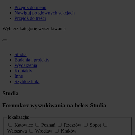
Przejdź do menu
Nawiguj po głównych sekcjach
Przejdź do treści
Wybierz kategorię wyszukiwania
Studia
Badania i projekty
Wydarzenia
Kontakty
Inne
Szybkie linki
Studia
Formularz wyszukiwania na belce: Studia
lokalizacja:
Katowice
Poznań
Rzeszów
Sopot
Warszawa
Wrocław
Kraków