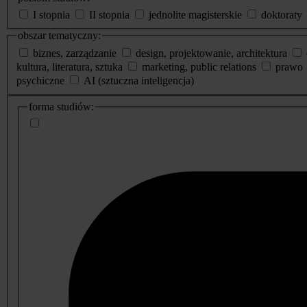
I stopnia
II stopnia
jednolite magisterskie
doktoraty
obszar tematyczny:
biznes, zarządzanie
design, projektowanie, architektura
kultura, literatura, sztuka
marketing, public relations
prawo
psychiczne
AI (sztuczna inteligencja)
dodatkowe
forma studiów:
informacje
o
studiach