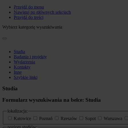
Przejdź do menu
Nawiguj po głównych sekcjach
Przejdź do treści
Wybierz kategorię wyszukiwania
Studia
Badania i projekty
Wydarzenia
Kontakty
Inne
Szybkie linki
Studia
Formularz wyszukiwania na belce: Studia
lokalizacja:
Katowice
Poznań
Rzeszów
Sopot
Warszawa
poziom studiów: