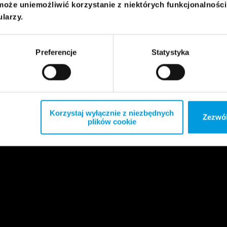
może uniemożliwić korzystanie z niektórych funkcjonalnośc
ularzy.
Preferencje
Statystyka
Korzystaj wyłącznie z niezbędnych
Zezwól
plików cookie