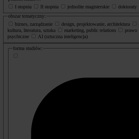
I stopnia
II stopnia
jednolite magisterskie
doktoraty
obszar tematyczny:
biznes, zarządzanie
design, projektowanie, architektura
kultura, literatura, sztuka
marketing, public relations
prawo
psychiczne
AI (sztuczna inteligencja)
dodatkowe
forma studiów:
informacje
o
studiach