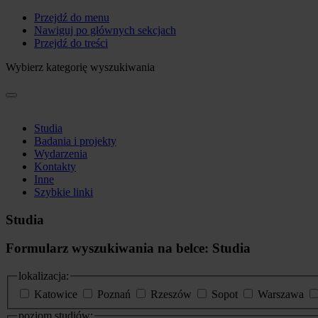
Przejdź do menu
Nawiguj po głównych sekcjach
Przejdź do treści
Wybierz kategorię wyszukiwania
Studia
Badania i projekty
Wydarzenia
Kontakty
Inne
Szybkie linki
Studia
Formularz wyszukiwania na belce: Studia
lokalizacja:
Katowice
Poznań
Rzeszów
Sopot
Warszawa
poziom studiów: