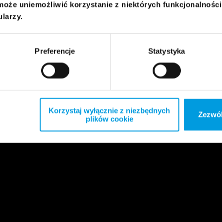
może uniemożliwić korzystanie z niektórych funkcjonalnośc
ularzy.
Preferencje
Statystyka
Korzystaj wyłącznie z niezbędnych
Zezwól
plików cookie