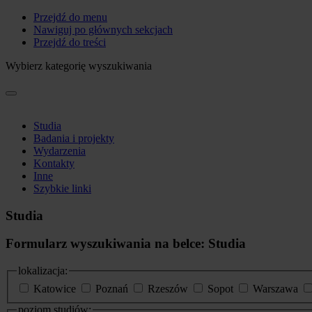
Przejdź do menu
Nawiguj po głównych sekcjach
Przejdź do treści
Wybierz kategorię wyszukiwania
Studia
Badania i projekty
Wydarzenia
Kontakty
Inne
Szybkie linki
Studia
Formularz wyszukiwania na belce: Studia
lokalizacja:
Katowice
Poznań
Rzeszów
Sopot
Warszawa
poziom studiów: