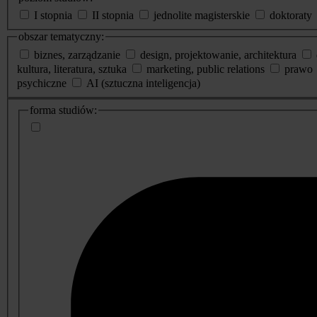
I stopnia
II stopnia
jednolite magisterskie
doktoraty
obszar tematyczny:
biznes, zarządzanie
design, projektowanie, architektura
kultura, literatura, sztuka
marketing, public relations
prawo
psychiczne
AI (sztuczna inteligencja)
dodatkowe
forma studiów:
informacje
o
studiach