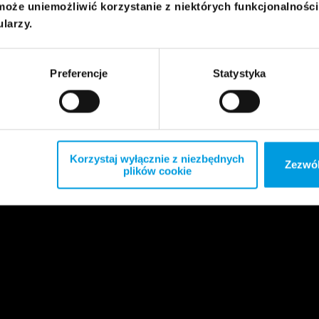
może uniemożliwić korzystanie z niektórych funkcjonalnośc
ularzy.
Preferencje
Statystyka
Korzystaj wyłącznie z niezbędnych
Zezwól
plików cookie