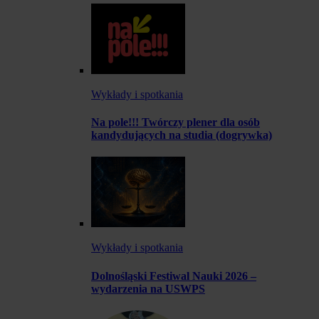
Wykłady i spotkania
Na pole!!! Twórczy plener dla osób
kandydujących na studia (dogrywka)
Wykłady i spotkania
Dolnośląski Festiwal Nauki 2026 –
wydarzenia na USWPS