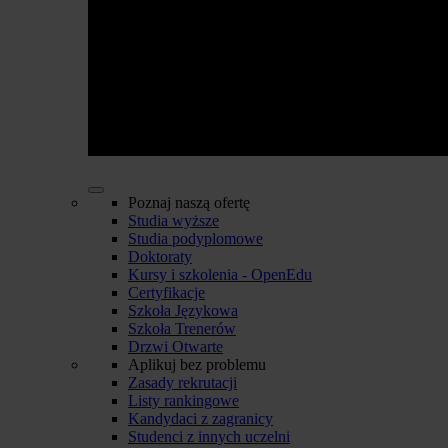
Poznaj naszą ofertę
Studia wyższe
Studia podyplomowe
Doktoraty
Kursy i szkolenia - OpenEdu
Certyfikacje
Szkoła Językowa
Szkoła Trenerów
Drzwi Otwarte
Aplikuj bez problemu
Zasady rekrutacji
Listy rankingowe
Kandydaci z zagranicy
Studenci z innych uczelni