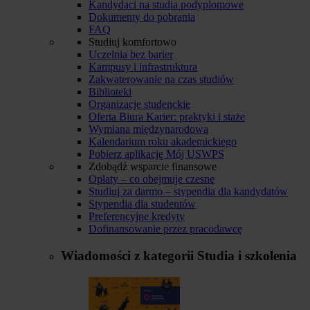
Kandydaci na studia podyplomowe
Dokumenty do pobrania
FAQ
Studiuj komfortowo
Uczelnia bez barier
Kampusy i infrastruktura
Zakwaterowanie na czas studiów
Biblioteki
Organizacje studenckie
Oferta Biura Karier: praktyki i staże
Wymiana międzynarodowa
Kalendarium roku akademickiego
Pobierz aplikację Mój USWPS
Zdobądź wsparcie finansowe
Opłaty – co obejmuje czesne
Studiuj za darmo – stypendia dla kandydatów
Stypendia dla studentów
Preferencyjne kredyty
Dofinansowanie przez pracodawcę
Wiadomości z kategorii
Studia i szkolenia