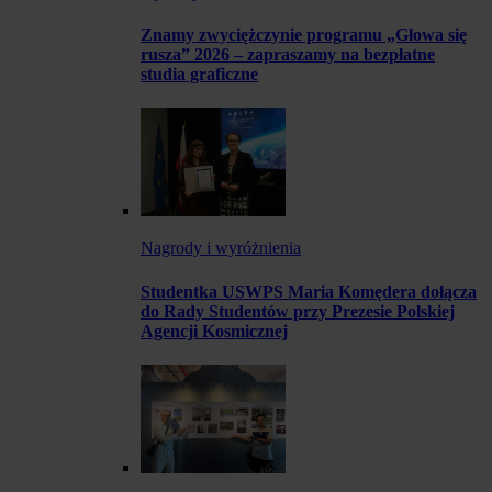
Znamy zwyciężczynie programu „Głowa się
rusza” 2026 – zapraszamy na bezpłatne
studia graficzne
Nagrody i wyróżnienia
Studentka USWPS Maria Komędera dołącza
do Rady Studentów przy Prezesie Polskiej
Agencji Kosmicznej