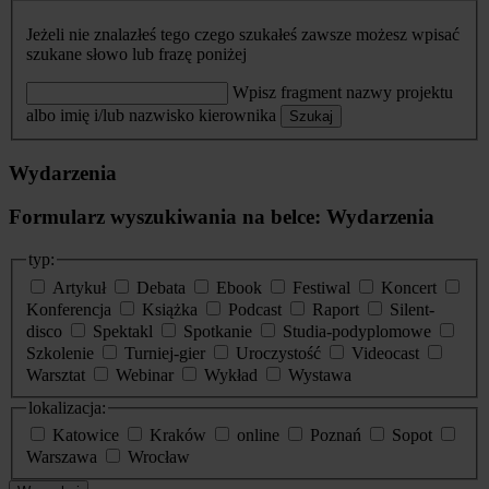
Jeżeli nie znalazłeś tego czego szukałeś zawsze możesz wpisać
szukane słowo lub frazę poniżej
Wpisz fragment nazwy projektu
albo imię i/lub nazwisko kierownika
Szukaj
Wydarzenia
Formularz wyszukiwania na belce: Wydarzenia
typ:
Artykuł
Debata
Ebook
Festiwal
Koncert
Konferencja
Książka
Podcast
Raport
Silent-
disco
Spektakl
Spotkanie
Studia-podyplomowe
Szkolenie
Turniej-gier
Uroczystość
Videocast
Warsztat
Webinar
Wykład
Wystawa
lokalizacja:
Katowice
Kraków
online
Poznań
Sopot
Warszawa
Wrocław