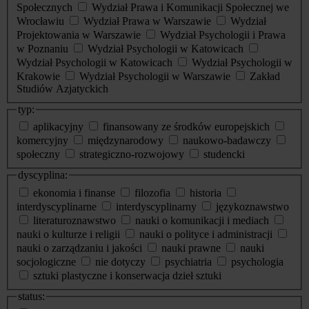
Społecznych
Wydział Prawa i Komunikacji Społecznej we
Wrocławiu
Wydział Prawa w Warszawie
Wydział
Projektowania w Warszawie
Wydział Psychologii i Prawa
w Poznaniu
Wydział Psychologii w Katowicach
Wydział Psychologii w Katowicach
Wydział Psychologii w
Krakowie
Wydział Psychologii w Warszawie
Zakład
Studiów Azjatyckich
typ:
aplikacyjny
finansowany ze środków europejskich
komercyjny
międzynarodowy
naukowo-badawczy
społeczny
strategiczno-rozwojowy
studencki
dyscyplina:
ekonomia i finanse
filozofia
historia
interdyscyplinarne
interdyscyplinarny
językoznawstwo
literaturoznawstwo
nauki o komunikacji i mediach
nauki o kulturze i religii
nauki o polityce i administracji
nauki o zarządzaniu i jakości
nauki prawne
nauki
socjologiczne
nie dotyczy
psychiatria
psychologia
sztuki plastyczne i konserwacja dzieł sztuki
status: