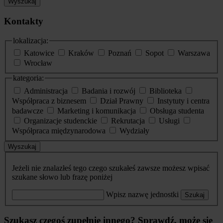
Wyszukaj
Kontakty
lokalizacja:
Katowice
Kraków
Poznań
Sopot
Warszawa
Wrocław
kategoria:
Administracja
Badania i rozwój
Biblioteka
Współpraca z biznesem
Dział Prawny
Instytuty i centra
badawcze
Marketing i komunikacja
Obsługa studenta
Organizacje studenckie
Rekrutacja
Usługi
Współpraca międzynarodowa
Wydziały
Wyszukaj
Jeżeli nie znalazłeś tego czego szukałeś zawsze możesz wpisać
szukane słowo lub frazę poniżej
Wpisz nazwę jednostki
Szukaj
Szukasz czegoś zupełnie innego? Sprawdź, może się