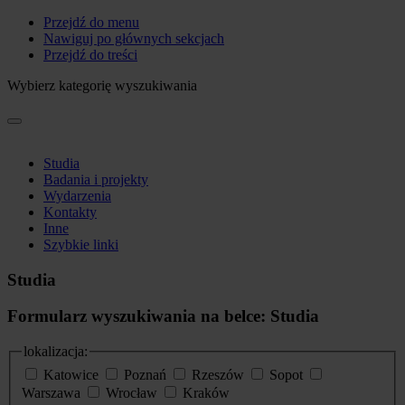
Przejdź do menu
Nawiguj po głównych sekcjach
Przejdź do treści
Wybierz kategorię wyszukiwania
Studia
Badania i projekty
Wydarzenia
Kontakty
Inne
Szybkie linki
Studia
Formularz wyszukiwania na belce: Studia
lokalizacja:
Katowice
Poznań
Rzeszów
Sopot
Warszawa
Wrocław
Kraków