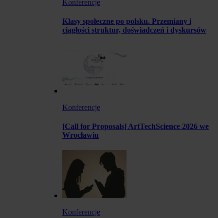
Konferencje
Klasy społeczne po polsku. Przemiany i
ciągłości struktur, doświadczeń i dyskursów
Konferencje
[Call for Proposals] ArtTechScience 2026 we
Wrocławiu
Konferencje