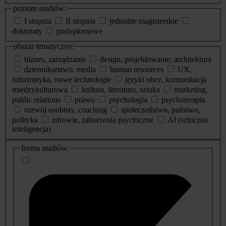
poziom studiów:
I stopnia
II stopnia
jednolite magisterskie
doktoraty
podyplomowe
obszar tematyczny:
biznes, zarządzanie
design, projektowanie, architektura
dziennikarstwo, media
human resources
UX,
informatyka, nowe technologie
języki obce, komunikacja
międzykulturowa
kultura, literatura, sztuka
marketing,
public relations
prawo
psychologia
psychoterapia
rozwój osobisty, coaching
społeczeństwo, państwo,
polityka
zdrowie, zaburzenia psychiczne
AI (sztuczna
inteligencja)
dodatkowe
forma studiów:
informacje
o
studiach