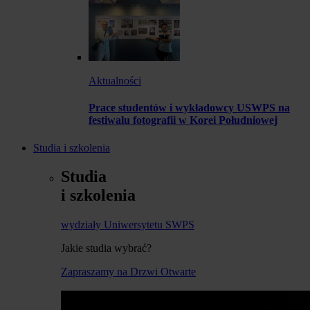
Aktualności
Prace studentów i wykładowcy USWPS na
festiwalu fotografii w Korei Południowej
Studia i szkolenia
Studia
i szkolenia
wydziały Uniwersytetu SWPS
Jakie studia wybrać?
Zapraszamy na Drzwi Otwarte