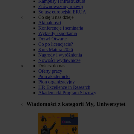
Kampusy i infrastruktura
Zrównoważony rozwój
Sojusz europejski ERUA
Co się u nas dzieje
Aktualności
Konferencje i seminaria
Wykłady i spotkania
Drzwi Otwarte
Co po licencjacie?
Kurs Matura 2026
Nagrody i wyróżnienia
Nowości wydawnicze
Dołącz do nas
Oferty pracy
Pion akademicki
Pion organizacyjny
HR Excellence in Research
Akademicki Program Stażowy
Wiadomości z kategorii
My, Uniwersytet