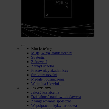
Kim jesteśmy
Misja, wizja, status uczelni
Strategia
Założyciel
Zarząd uczelni
Pracownicy akademiccy
Struktura uczelni
Medale i odznaczenia
Wirtualna Uczelnia
Jak działamy
Jakość kształcenia
Działalność naukowo-badawcza
Zaangażowanie społeczne
Współpraca międzynarodowa