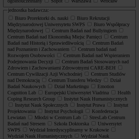
ogólnouczelniany
Sopot
Warszawa
Wrocław
jednostka badawcza:
Biuro Prorektorki ds. nauki
Biuro Rekrutacji
Międzynarodowej Uniwersytetu SWPS
Biuro Współpracy
Międzynarodowej
Centrum Badań nad Bullyingiem
Centrum Badań nad Ekonomiką Miejsc Pamięci
Centrum
Badań nad Historią i Sprawiedliwością
Centrum Badań
nad Poznaniem i Zachowaniem
Centrum badań nad
Rozwojem Osobowości
Centrum Badań nad Wspieraniem
Podejmowania Decyzji
Centrum Badań Stosowanych nad
Zdrowiem i Zachowaniami Zdrowotnymi CARE-BEH
Centrum Cywilizacji Azji Wschodniej
Centrum Studiów
nad Demokracją
Centrum Transferu Wiedzy
Dział
Badań Naukowych
Dział Marketingu
Emotion
Cognition Lab
Europejski Uniwersytet Viadrina
Health
Coping Research Group
Instytut Nauk Humanistycznych
Instytut Nauk Społecznych
Instytut Prawa
Instytut
Projektowania
Instytut Psychologii
Konfederacja
Lewiatan
Młodzi w Centrum Lab
StresLab Centrum
Badań nad Stresem
Szkoła Doktorska
Uniwersytet
SWPS
Wydział Interdyscyplinarny w Krakowie
Wydział Nauk Humanistycznych
Wydział Nauk