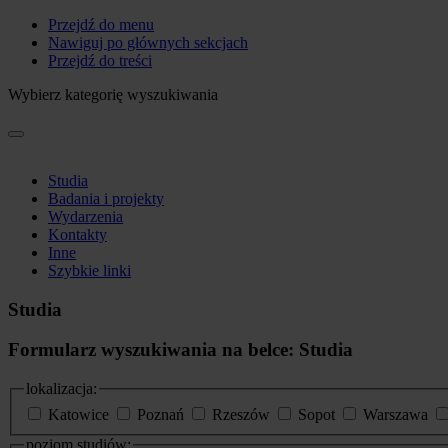
Przejdź do menu
Nawiguj po głównych sekcjach
Przejdź do treści
Wybierz kategorię wyszukiwania
Studia
Badania i projekty
Wydarzenia
Kontakty
Inne
Szybkie linki
Studia
Formularz wyszukiwania na belce: Studia
lokalizacja:
Katowice
Poznań
Rzeszów
Sopot
Warszawa
poziom studiów: