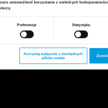
może uniemożliwić korzystanie z niektórych funkcjonalnośc
ularzy.
Preferencje
Statystyka
Korzystaj wyłącznie z niezbędnych
Zezwól
plików cookie