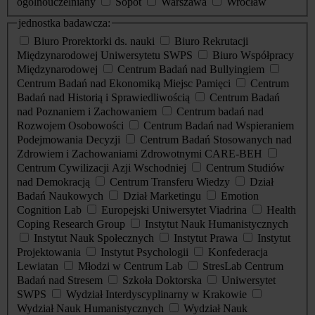
ogólnouczelniany
Sopot
Warszawa
Wrocław
jednostka badawcza:
Biuro Prorektorki ds. nauki
Biuro Rekrutacji
Międzynarodowej Uniwersytetu SWPS
Biuro Współpracy
Międzynarodowej
Centrum Badań nad Bullyingiem
Centrum Badań nad Ekonomiką Miejsc Pamięci
Centrum
Badań nad Historią i Sprawiedliwością
Centrum Badań
nad Poznaniem i Zachowaniem
Centrum badań nad
Rozwojem Osobowości
Centrum Badań nad Wspieraniem
Podejmowania Decyzji
Centrum Badań Stosowanych nad
Zdrowiem i Zachowaniami Zdrowotnymi CARE-BEH
Centrum Cywilizacji Azji Wschodniej
Centrum Studiów
nad Demokracją
Centrum Transferu Wiedzy
Dział
Badań Naukowych
Dział Marketingu
Emotion
Cognition Lab
Europejski Uniwersytet Viadrina
Health
Coping Research Group
Instytut Nauk Humanistycznych
Instytut Nauk Społecznych
Instytut Prawa
Instytut
Projektowania
Instytut Psychologii
Konfederacja
Lewiatan
Młodzi w Centrum Lab
StresLab Centrum
Badań nad Stresem
Szkoła Doktorska
Uniwersytet
SWPS
Wydział Interdyscyplinarny w Krakowie
Wydział Nauk Humanistycznych
Wydział Nauk