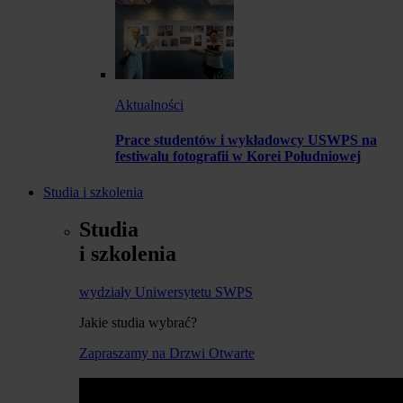
Aktualności
Prace studentów i wykładowcy USWPS na
festiwalu fotografii w Korei Południowej
Studia i szkolenia
Studia
i szkolenia
wydziały Uniwersytetu SWPS
Jakie studia wybrać?
Zapraszamy na Drzwi Otwarte