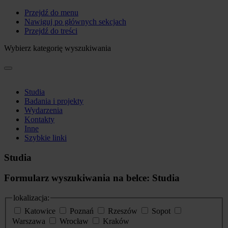
Przejdź do menu
Nawiguj po głównych sekcjach
Przejdź do treści
Wybierz kategorię wyszukiwania
Studia
Badania i projekty
Wydarzenia
Kontakty
Inne
Szybkie linki
Studia
Formularz wyszukiwania na belce: Studia
lokalizacja:
Katowice
Poznań
Rzeszów
Sopot
Warszawa
Wrocław
Kraków