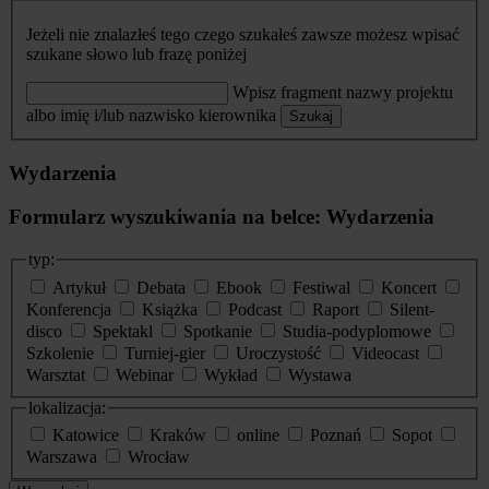
Jeżeli nie znalazłeś tego czego szukałeś zawsze możesz wpisać
szukane słowo lub frazę poniżej
Wpisz fragment nazwy projektu
albo imię i/lub nazwisko kierownika
Szukaj
Wydarzenia
Formularz wyszukiwania na belce: Wydarzenia
typ:
Artykuł
Debata
Ebook
Festiwal
Koncert
Konferencja
Książka
Podcast
Raport
Silent-
disco
Spektakl
Spotkanie
Studia-podyplomowe
Szkolenie
Turniej-gier
Uroczystość
Videocast
Warsztat
Webinar
Wykład
Wystawa
lokalizacja:
Katowice
Kraków
online
Poznań
Sopot
Warszawa
Wrocław