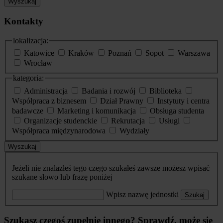
Wyszukaj
Kontakty
lokalizacja:
Katowice
Kraków
Poznań
Sopot
Warszawa
Wrocław
kategoria:
Administracja
Badania i rozwój
Biblioteka
Współpraca z biznesem
Dział Prawny
Instytuty i centra
badawcze
Marketing i komunikacja
Obsługa studenta
Organizacje studenckie
Rekrutacja
Usługi
Współpraca międzynarodowa
Wydziały
Wyszukaj
Jeżeli nie znalazłeś tego czego szukałeś zawsze możesz wpisać
szukane słowo lub frazę poniżej
Wpisz nazwę jednostki
Szukaj
Szukasz czegoś zupełnie innego? Sprawdź, może się