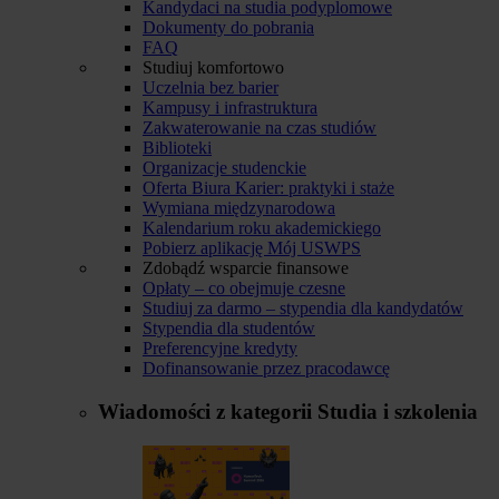
Kandydaci na studia podyplomowe
Dokumenty do pobrania
FAQ
Studiuj komfortowo
Uczelnia bez barier
Kampusy i infrastruktura
Zakwaterowanie na czas studiów
Biblioteki
Organizacje studenckie
Oferta Biura Karier: praktyki i staże
Wymiana międzynarodowa
Kalendarium roku akademickiego
Pobierz aplikację Mój USWPS
Zdobądź wsparcie finansowe
Opłaty – co obejmuje czesne
Studiuj za darmo – stypendia dla kandydatów
Stypendia dla studentów
Preferencyjne kredyty
Dofinansowanie przez pracodawcę
Wiadomości z kategorii
Studia i szkolenia