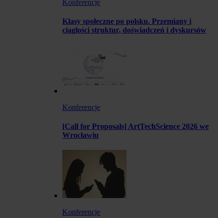
Konferencje
Klasy społeczne po polsku. Przemiany i
ciągłości struktur, doświadczeń i dyskursów
Konferencje
[Call for Proposals] ArtTechScience 2026 we
Wrocławiu
Konferencje