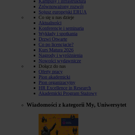
Kampusy i infrastruktura
Zrównoważony rozwój
Sojusz europejski ERUA
Co się u nas dzieje
Aktualności
Konferencje i seminaria
Wykłady i spotkania
Drzwi Otwarte
Co po licencjacie?
Kurs Matura 2026
Nagrody i wyróżnienia
Nowości wydawnicze
Dołącz do nas
Oferty pracy
Pion akademicki
Pion organizacyjny
HR Excellence in Research
Akademicki Program Stażowy
Wiadomości z kategorii
My, Uniwersytet