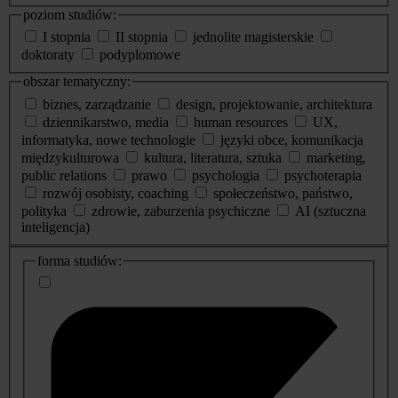
poziom studiów:
I stopnia
II stopnia
jednolite magisterskie
doktoraty
podyplomowe
obszar tematyczny:
biznes, zarządzanie
design, projektowanie, architektura
dziennikarstwo, media
human resources
UX,
informatyka, nowe technologie
języki obce, komunikacja
międzykulturowa
kultura, literatura, sztuka
marketing,
public relations
prawo
psychologia
psychoterapia
rozwój osobisty, coaching
społeczeństwo, państwo,
polityka
zdrowie, zaburzenia psychiczne
AI (sztuczna
inteligencja)
dodatkowe
forma studiów:
informacje
o
studiach