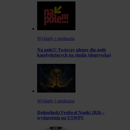
Wykłady i spotkania
Na pole!!! Twórczy plener dla osób
kandydujących na studia (dogrywka)
Wykłady i spotkania
Dolnośląski Festiwal Nauki 2026 –
wydarzenia na USWPS