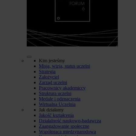
Kim jesteśmy
Misja, wizja, status uczelni
Strategia
Założyciel
Zarząd uczelni
Pracownicy akademiccy
Struktura uczelni
Medale i odznaczenia
Wirtualna Uczelnia
Jak działamy
Jakość kształcenia
Działalność naukowo-badawcza
Zaangażowanie społeczne
Współpraca międzynarodowa