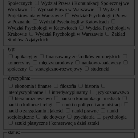
Społecznych
Wydział Prawa i Komunikacji Społecznej we
Wrocławiu
Wydział Prawa w Warszawie
Wydział
Projektowania w Warszawie
Wydział Psychologii i Prawa
w Poznaniu
Wydział Psychologii w Katowicach
Wydział Psychologii w Katowicach
Wydział Psychologii w
Krakowie
Wydział Psychologii w Warszawie
Zakład
Studiów Azjatyckich
typ:
aplikacyjny
finansowany ze środków europejskich
komercyjny
międzynarodowy
naukowo-badawczy
społeczny
strategiczno-rozwojowy
studencki
dyscyplina:
ekonomia i finanse
filozofia
historia
interdyscyplinarne
interdyscyplinarny
językoznawstwo
literaturoznawstwo
nauki o komunikacji i mediach
nauki o kulturze i religii
nauki o polityce i administracji
nauki o zarządzaniu i jakości
nauki prawne
nauki
socjologiczne
nie dotyczy
psychiatria
psychologia
sztuki plastyczne i konserwacja dzieł sztuki
status: