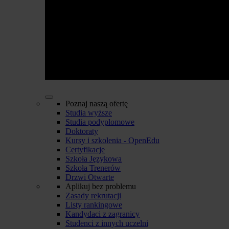
Poznaj naszą ofertę
Studia wyższe
Studia podyplomowe
Doktoraty
Kursy i szkolenia - OpenEdu
Certyfikacje
Szkoła Językowa
Szkoła Trenerów
Drzwi Otwarte
Aplikuj bez problemu
Zasady rekrutacji
Listy rankingowe
Kandydaci z zagranicy
Studenci z innych uczelni