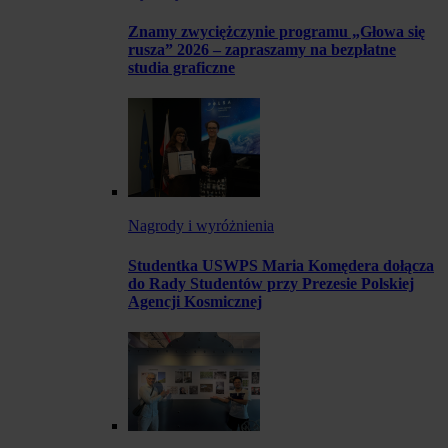
Znamy zwyciężczynie programu „Głowa się
rusza” 2026 – zapraszamy na bezpłatne
studia graficzne
Nagrody i wyróżnienia
Studentka USWPS Maria Komędera dołącza
do Rady Studentów przy Prezesie Polskiej
Agencji Kosmicznej