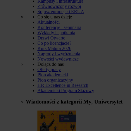
Kampusy i infrastruktura
Zrównoważony rozwój
Sojusz europejski ERUA
Co się u nas dzieje
Aktualności
Konferencje i seminaria
Wykłady i spotkania
Drzwi Otwarte
Co po licencjacie?
Kurs Matura 2026
Nagrody i wyróżnienia
Nowości wydawnicze
Dołącz do nas
Oferty pracy
Pion akademicki
Pion organizacyjny
HR Excellence in Research
Akademicki Program Stażowy
Wiadomości z kategorii
My, Uniwersytet