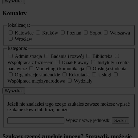
Wyszukaj
Kontakty
lokalizacja:
Katowice
Kraków
Poznań
Sopot
Warszawa
Wrocław
kategoria:
Administracja
Badania i rozwój
Biblioteka
Współpraca z biznesem
Dział Prawny
Instytuty i centra
badawcze
Marketing i komunikacja
Obsługa studenta
Organizacje studenckie
Rekrutacja
Usługi
Współpraca międzynarodowa
Wydziały
Wyszukaj
Jeżeli nie znalazłeś tego czego szukałeś zawsze możesz wpisać
szukane słowo lub frazę poniżej
Wpisz nazwę jednostki
Szukaj
Szukasz czegoś zupełnie innego? Sprawdź, może się