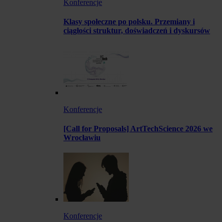
Konferencje
Klasy społeczne po polsku. Przemiany i
ciągłości struktur, doświadczeń i dyskursów
Konferencje
[Call for Proposals] ArtTechScience 2026 we
Wrocławiu
Konferencje