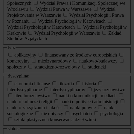
Społecznych
Wydział Prawa i Komunikacji Społecznej we
Wrocławiu
Wydział Prawa w Warszawie
Wydział
Projektowania w Warszawie
Wydział Psychologii i Prawa
w Poznaniu
Wydział Psychologii w Katowicach
Wydział Psychologii w Katowicach
Wydział Psychologii w
Krakowie
Wydział Psychologii w Warszawie
Zakład
Studiów Azjatyckich
typ:
aplikacyjny
finansowany ze środków europejskich
komercyjny
międzynarodowy
naukowo-badawczy
społeczny
strategiczno-rozwojowy
studencki
dyscyplina:
ekonomia i finanse
filozofia
historia
interdyscyplinarne
interdyscyplinarny
językoznawstwo
literaturoznawstwo
nauki o komunikacji i mediach
nauki o kulturze i religii
nauki o polityce i administracji
nauki o zarządzaniu i jakości
nauki prawne
nauki
socjologiczne
nie dotyczy
psychiatria
psychologia
sztuki plastyczne i konserwacja dzieł sztuki
status: