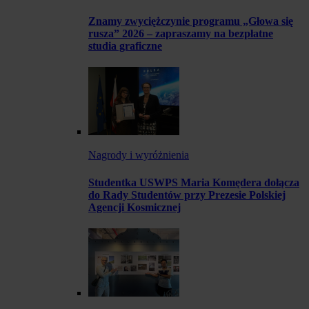
Znamy zwyciężczynie programu „Głowa się
rusza” 2026 – zapraszamy na bezpłatne
studia graficzne
Nagrody i wyróżnienia
Studentka USWPS Maria Komędera dołącza
do Rady Studentów przy Prezesie Polskiej
Agencji Kosmicznej