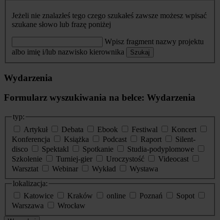
Jeżeli nie znalazłeś tego czego szukałeś zawsze możesz wpisać
szukane słowo lub frazę poniżej
Wpisz fragment nazwy projektu
albo imię i/lub nazwisko kierownika
Szukaj
Wydarzenia
Formularz wyszukiwania na belce: Wydarzenia
typ:
Artykuł
Debata
Ebook
Festiwal
Koncert
Konferencja
Książka
Podcast
Raport
Silent-
disco
Spektakl
Spotkanie
Studia-podyplomowe
Szkolenie
Turniej-gier
Uroczystość
Videocast
Warsztat
Webinar
Wykład
Wystawa
lokalizacja:
Katowice
Kraków
online
Poznań
Sopot
Warszawa
Wrocław