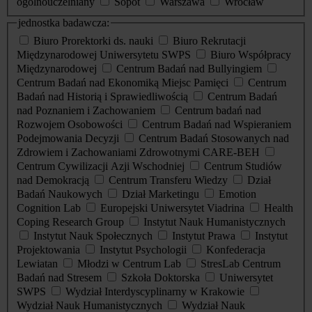
ogólnouczelniany
Sopot
Warszawa
Wrocław
jednostka badawcza:
Biuro Prorektorki ds. nauki
Biuro Rekrutacji
Międzynarodowej Uniwersytetu SWPS
Biuro Współpracy
Międzynarodowej
Centrum Badań nad Bullyingiem
Centrum Badań nad Ekonomiką Miejsc Pamięci
Centrum
Badań nad Historią i Sprawiedliwością
Centrum Badań
nad Poznaniem i Zachowaniem
Centrum badań nad
Rozwojem Osobowości
Centrum Badań nad Wspieraniem
Podejmowania Decyzji
Centrum Badań Stosowanych nad
Zdrowiem i Zachowaniami Zdrowotnymi CARE-BEH
Centrum Cywilizacji Azji Wschodniej
Centrum Studiów
nad Demokracją
Centrum Transferu Wiedzy
Dział
Badań Naukowych
Dział Marketingu
Emotion
Cognition Lab
Europejski Uniwersytet Viadrina
Health
Coping Research Group
Instytut Nauk Humanistycznych
Instytut Nauk Społecznych
Instytut Prawa
Instytut
Projektowania
Instytut Psychologii
Konfederacja
Lewiatan
Młodzi w Centrum Lab
StresLab Centrum
Badań nad Stresem
Szkoła Doktorska
Uniwersytet
SWPS
Wydział Interdyscyplinarny w Krakowie
Wydział Nauk Humanistycznych
Wydział Nauk