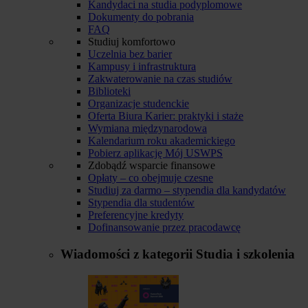
Kandydaci na studia podyplomowe
Dokumenty do pobrania
FAQ
Studiuj komfortowo
Uczelnia bez barier
Kampusy i infrastruktura
Zakwaterowanie na czas studiów
Biblioteki
Organizacje studenckie
Oferta Biura Karier: praktyki i staże
Wymiana międzynarodowa
Kalendarium roku akademickiego
Pobierz aplikację Mój USWPS
Zdobądź wsparcie finansowe
Opłaty – co obejmuje czesne
Studiuj za darmo – stypendia dla kandydatów
Stypendia dla studentów
Preferencyjne kredyty
Dofinansowanie przez pracodawcę
Wiadomości z kategorii
Studia i szkolenia