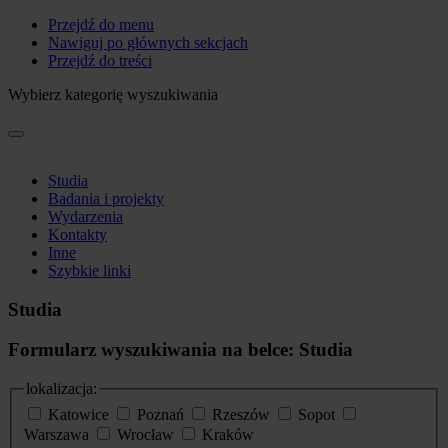
Przejdź do menu
Nawiguj po głównych sekcjach
Przejdź do treści
Wybierz kategorię wyszukiwania
Studia
Badania i projekty
Wydarzenia
Kontakty
Inne
Szybkie linki
Studia
Formularz wyszukiwania na belce: Studia
lokalizacja:
Katowice
Poznań
Rzeszów
Sopot
Warszawa
Wrocław
Kraków