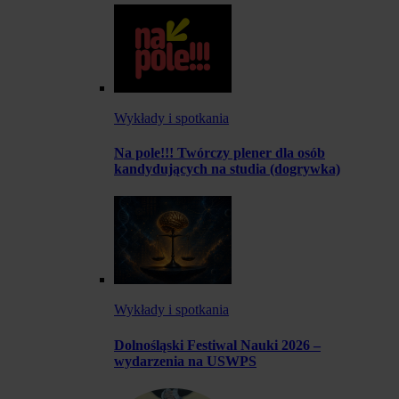
Wykłady i spotkania
Na pole!!! Twórczy plener dla osób
kandydujących na studia (dogrywka)
Wykłady i spotkania
Dolnośląski Festiwal Nauki 2026 –
wydarzenia na USWPS