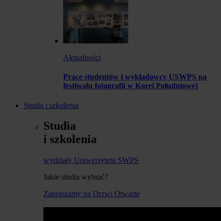
Aktualności
Prace studentów i wykładowcy USWPS na
festiwalu fotografii w Korei Południowej
Studia i szkolenia
Studia
i szkolenia
wydziały Uniwersytetu SWPS
Jakie studia wybrać?
Zapraszamy na Drzwi Otwarte