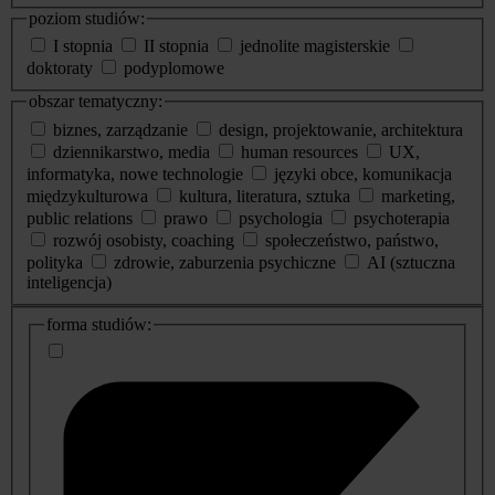
poziom studiów:
I stopnia
II stopnia
jednolite magisterskie
doktoraty
podyplomowe
obszar tematyczny:
biznes, zarządzanie
design, projektowanie, architektura
dziennikarstwo, media
human resources
UX,
informatyka, nowe technologie
języki obce, komunikacja
międzykulturowa
kultura, literatura, sztuka
marketing,
public relations
prawo
psychologia
psychoterapia
rozwój osobisty, coaching
społeczeństwo, państwo,
polityka
zdrowie, zaburzenia psychiczne
AI (sztuczna
inteligencja)
dodatkowe
forma studiów:
informacje
o
studiach