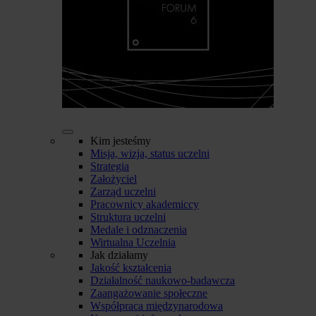
Kim jesteśmy
Misja, wizja, status uczelni
Strategia
Założyciel
Zarząd uczelni
Pracownicy akademiccy
Struktura uczelni
Medale i odznaczenia
Wirtualna Uczelnia
Jak działamy
Jakość kształcenia
Działalność naukowo-badawcza
Zaangażowanie społeczne
Współpraca międzynarodowa