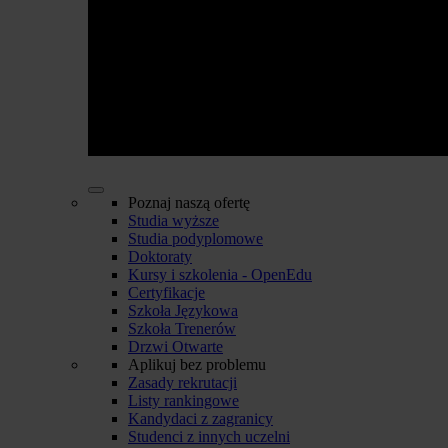
Poznaj naszą ofertę
Studia wyższe
Studia podyplomowe
Doktoraty
Kursy i szkolenia - OpenEdu
Certyfikacje
Szkoła Językowa
Szkoła Trenerów
Drzwi Otwarte
Aplikuj bez problemu
Zasady rekrutacji
Listy rankingowe
Kandydaci z zagranicy
Studenci z innych uczelni