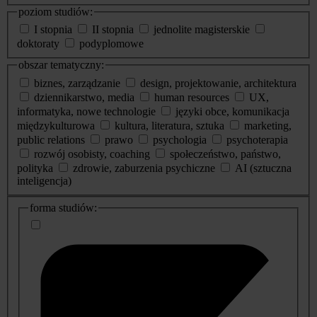
poziom studiów:
I stopnia
II stopnia
jednolite magisterskie
doktoraty
podyplomowe
obszar tematyczny:
biznes, zarządzanie
design, projektowanie, architektura
dziennikarstwo, media
human resources
UX,
informatyka, nowe technologie
języki obce, komunikacja
międzykulturowa
kultura, literatura, sztuka
marketing,
public relations
prawo
psychologia
psychoterapia
rozwój osobisty, coaching
społeczeństwo, państwo,
polityka
zdrowie, zaburzenia psychiczne
AI (sztuczna
inteligencja)
dodatkowe
forma studiów:
informacje
o
studiach