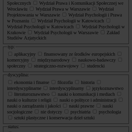
Społecznych
Wydział Prawa i Komunikacji Społecznej we
Wrocławiu
Wydział Prawa w Warszawie
Wydział
Projektowania w Warszawie
Wydział Psychologii i Prawa
w Poznaniu
Wydział Psychologii w Katowicach
Wydział Psychologii w Katowicach
Wydział Psychologii w
Krakowie
Wydział Psychologii w Warszawie
Zakład
Studiów Azjatyckich
typ:
aplikacyjny
finansowany ze środków europejskich
komercyjny
międzynarodowy
naukowo-badawczy
społeczny
strategiczno-rozwojowy
studencki
dyscyplina:
ekonomia i finanse
filozofia
historia
interdyscyplinarne
interdyscyplinarny
językoznawstwo
literaturoznawstwo
nauki o komunikacji i mediach
nauki o kulturze i religii
nauki o polityce i administracji
nauki o zarządzaniu i jakości
nauki prawne
nauki
socjologiczne
nie dotyczy
psychiatria
psychologia
sztuki plastyczne i konserwacja dzieł sztuki
status: