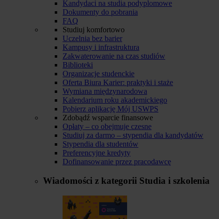
Kandydaci na studia podyplomowe
Dokumenty do pobrania
FAQ
Studiuj komfortowo
Uczelnia bez barier
Kampusy i infrastruktura
Zakwaterowanie na czas studiów
Biblioteki
Organizacje studenckie
Oferta Biura Karier: praktyki i staże
Wymiana międzynarodowa
Kalendarium roku akademickiego
Pobierz aplikację Mój USWPS
Zdobądź wsparcie finansowe
Opłaty – co obejmuje czesne
Studiuj za darmo – stypendia dla kandydatów
Stypendia dla studentów
Preferencyjne kredyty
Dofinansowanie przez pracodawcę
Wiadomości z kategorii
Studia i szkolenia