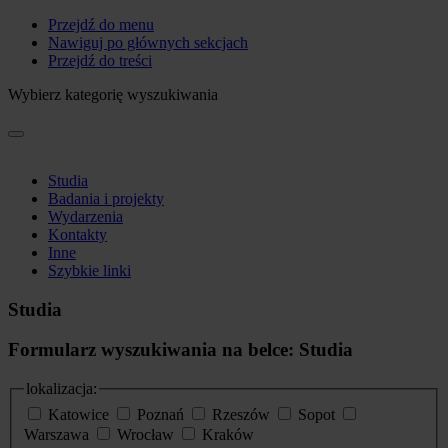
Przejdź do menu
Nawiguj po głównych sekcjach
Przejdź do treści
Wybierz kategorię wyszukiwania
Studia
Badania i projekty
Wydarzenia
Kontakty
Inne
Szybkie linki
Studia
Formularz wyszukiwania na belce: Studia
lokalizacja:
Katowice
Poznań
Rzeszów
Sopot
Warszawa
Wrocław
Kraków