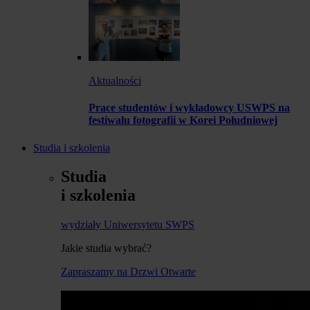
Aktualności
Prace studentów i wykładowcy USWPS na
festiwalu fotografii w Korei Południowej
Studia i szkolenia
Studia
i szkolenia
wydziały Uniwersytetu SWPS
Jakie studia wybrać?
Zapraszamy na Drzwi Otwarte