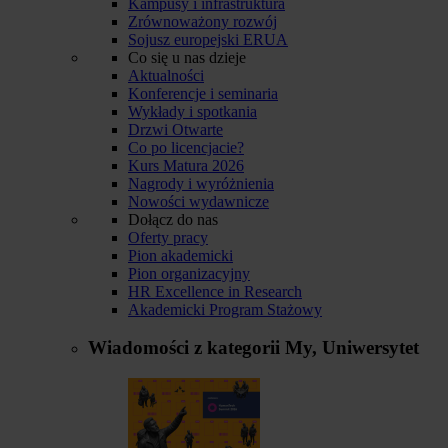
Kampusy i infrastruktura
Zrównoważony rozwój
Sojusz europejski ERUA
Co się u nas dzieje
Aktualności
Konferencje i seminaria
Wykłady i spotkania
Drzwi Otwarte
Co po licencjacie?
Kurs Matura 2026
Nagrody i wyróżnienia
Nowości wydawnicze
Dołącz do nas
Oferty pracy
Pion akademicki
Pion organizacyjny
HR Excellence in Research
Akademicki Program Stażowy
Wiadomości z kategorii
My, Uniwersytet