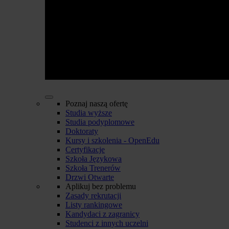
Poznaj naszą ofertę
Studia wyższe
Studia podyplomowe
Doktoraty
Kursy i szkolenia - OpenEdu
Certyfikacje
Szkoła Językowa
Szkoła Trenerów
Drzwi Otwarte
Aplikuj bez problemu
Zasady rekrutacji
Listy rankingowe
Kandydaci z zagranicy
Studenci z innych uczelni