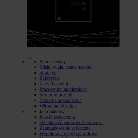
Kim jesteśmy
Misja, wizja, status uczelni
Strategia
Założyciel
Zarząd uczelni
Pracownicy akademiccy
Struktura uczelni
Medale i odznaczenia
Wirtualna Uczelnia
Jak działamy
Jakość kształcenia
Działalność naukowo-badawcza
Zaangażowanie społeczne
Współpraca międzynarodowa