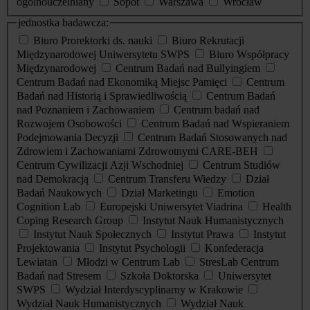
ogólnouczelniany
Sopot
Warszawa
Wrocław
jednostka badawcza:
Biuro Prorektorki ds. nauki
Biuro Rekrutacji
Międzynarodowej Uniwersytetu SWPS
Biuro Współpracy
Międzynarodowej
Centrum Badań nad Bullyingiem
Centrum Badań nad Ekonomiką Miejsc Pamięci
Centrum
Badań nad Historią i Sprawiedliwością
Centrum Badań
nad Poznaniem i Zachowaniem
Centrum badań nad
Rozwojem Osobowości
Centrum Badań nad Wspieraniem
Podejmowania Decyzji
Centrum Badań Stosowanych nad
Zdrowiem i Zachowaniami Zdrowotnymi CARE-BEH
Centrum Cywilizacji Azji Wschodniej
Centrum Studiów
nad Demokracją
Centrum Transferu Wiedzy
Dział
Badań Naukowych
Dział Marketingu
Emotion
Cognition Lab
Europejski Uniwersytet Viadrina
Health
Coping Research Group
Instytut Nauk Humanistycznych
Instytut Nauk Społecznych
Instytut Prawa
Instytut
Projektowania
Instytut Psychologii
Konfederacja
Lewiatan
Młodzi w Centrum Lab
StresLab Centrum
Badań nad Stresem
Szkoła Doktorska
Uniwersytet
SWPS
Wydział Interdyscyplinarny w Krakowie
Wydział Nauk Humanistycznych
Wydział Nauk