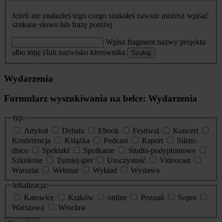
Jeżeli nie znalazłeś tego czego szukałeś zawsze możesz wpisać
szukane słowo lub frazę poniżej
Wpisz fragment nazwy projektu
albo imię i/lub nazwisko kierownika
Szukaj
Wydarzenia
Formularz wyszukiwania na belce: Wydarzenia
typ:
Artykuł
Debata
Ebook
Festiwal
Koncert
Konferencja
Książka
Podcast
Raport
Silent-
disco
Spektakl
Spotkanie
Studia-podyplomowe
Szkolenie
Turniej-gier
Uroczystość
Videocast
Warsztat
Webinar
Wykład
Wystawa
lokalizacja:
Katowice
Kraków
online
Poznań
Sopot
Warszawa
Wrocław