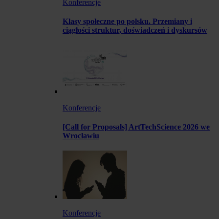
Konferencje
Klasy społeczne po polsku. Przemiany i
ciągłości struktur, doświadczeń i dyskursów
Konferencje
[Call for Proposals] ArtTechScience 2026 we
Wrocławiu
Konferencje