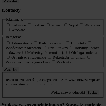
Wyszukaj
Kontakty
lokalizacja:
Katowice
Kraków
Poznań
Sopot
Warszawa
Wrocław
kategoria:
Administracja
Badania i rozwój
Biblioteka
Współpraca z biznesem
Dział Prawny
Instytuty i centra
badawcze
Marketing i komunikacja
Obsługa studenta
Organizacje studenckie
Rekrutacja
Usługi
Współpraca międzynarodowa
Wydziały
Wyszukaj
Jeżeli nie znalazłeś tego czego szukałeś zawsze możesz wpisać
szukane słowo lub frazę poniżej
Wpisz nazwę jednostki
Szukaj
Szukasz czegoś zupełnie innego? Sprawdź, może się