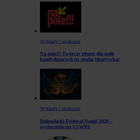
Wykłady i spotkania
Na pole!!! Twórczy plener dla osób
kandydujących na studia (dogrywka)
Wykłady i spotkania
Dolnośląski Festiwal Nauki 2026 –
wydarzenia na USWPS