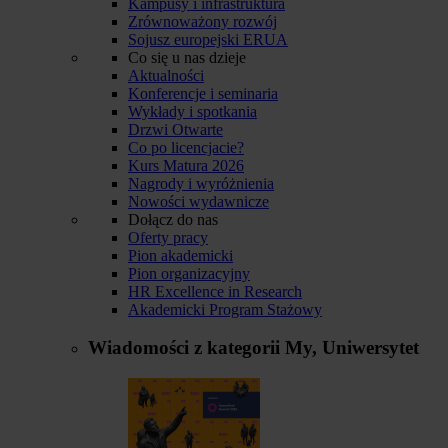
Kampusy i infrastruktura
Zrównoważony rozwój
Sojusz europejski ERUA
Co się u nas dzieje
Aktualności
Konferencje i seminaria
Wykłady i spotkania
Drzwi Otwarte
Co po licencjacie?
Kurs Matura 2026
Nagrody i wyróżnienia
Nowości wydawnicze
Dołącz do nas
Oferty pracy
Pion akademicki
Pion organizacyjny
HR Excellence in Research
Akademicki Program Stażowy
Wiadomości z kategorii
My, Uniwersytet