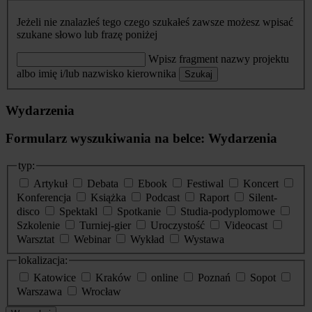
Jeżeli nie znalazłeś tego czego szukałeś zawsze możesz wpisać
szukane słowo lub frazę poniżej
Wpisz fragment nazwy projektu
albo imię i/lub nazwisko kierownika
Szukaj
Wydarzenia
Formularz wyszukiwania na belce: Wydarzenia
typ:
Artykuł
Debata
Ebook
Festiwal
Koncert
Konferencja
Książka
Podcast
Raport
Silent-
disco
Spektakl
Spotkanie
Studia-podyplomowe
Szkolenie
Turniej-gier
Uroczystość
Videocast
Warsztat
Webinar
Wykład
Wystawa
lokalizacja:
Katowice
Kraków
online
Poznań
Sopot
Warszawa
Wrocław