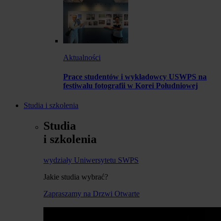
Aktualności
Prace studentów i wykładowcy USWPS na
festiwalu fotografii w Korei Południowej
Studia i szkolenia
Studia
i szkolenia
wydziały Uniwersytetu SWPS
Jakie studia wybrać?
Zapraszamy na Drzwi Otwarte