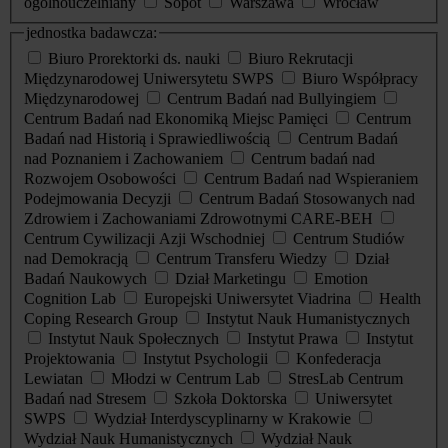
ogólnouczelniany
Sopot
Warszawa
Wrocław
jednostka badawcza:
Biuro Prorektorki ds. nauki
Biuro Rekrutacji
Międzynarodowej Uniwersytetu SWPS
Biuro Współpracy
Międzynarodowej
Centrum Badań nad Bullyingiem
Centrum Badań nad Ekonomiką Miejsc Pamięci
Centrum
Badań nad Historią i Sprawiedliwością
Centrum Badań
nad Poznaniem i Zachowaniem
Centrum badań nad
Rozwojem Osobowości
Centrum Badań nad Wspieraniem
Podejmowania Decyzji
Centrum Badań Stosowanych nad
Zdrowiem i Zachowaniami Zdrowotnymi CARE-BEH
Centrum Cywilizacji Azji Wschodniej
Centrum Studiów
nad Demokracją
Centrum Transferu Wiedzy
Dział
Badań Naukowych
Dział Marketingu
Emotion
Cognition Lab
Europejski Uniwersytet Viadrina
Health
Coping Research Group
Instytut Nauk Humanistycznych
Instytut Nauk Społecznych
Instytut Prawa
Instytut
Projektowania
Instytut Psychologii
Konfederacja
Lewiatan
Młodzi w Centrum Lab
StresLab Centrum
Badań nad Stresem
Szkoła Doktorska
Uniwersytet
SWPS
Wydział Interdyscyplinarny w Krakowie
Wydział Nauk Humanistycznych
Wydział Nauk