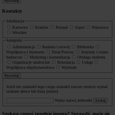
Wyszukaj
Kontakty
lokalizacja:
Katowice
Kraków
Poznań
Sopot
Warszawa
Wrocław
kategoria:
Administracja
Badania i rozwój
Biblioteka
Współpraca z biznesem
Dział Prawny
Instytuty i centra
badawcze
Marketing i komunikacja
Obsługa studenta
Organizacje studenckie
Rekrutacja
Usługi
Współpraca międzynarodowa
Wydziały
Wyszukaj
Jeżeli nie znalazłeś tego czego szukałeś zawsze możesz wpisać
szukane słowo lub frazę poniżej
Wpisz nazwę jednostki
Szukaj
Szukasz czegoś zupełnie innego? Sprawdź, może się