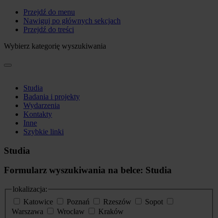
Przejdź do menu
Nawiguj po głównych sekcjach
Przejdź do treści
Wybierz kategorię wyszukiwania
Studia
Badania i projekty
Wydarzenia
Kontakty
Inne
Szybkie linki
Studia
Formularz wyszukiwania na belce: Studia
lokalizacja:
Katowice
Poznań
Rzeszów
Sopot
Warszawa
Wrocław
Kraków