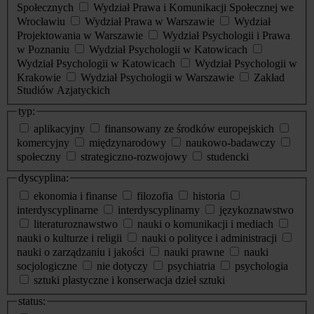
Społecznych
Wydział Prawa i Komunikacji Społecznej we
Wrocławiu
Wydział Prawa w Warszawie
Wydział
Projektowania w Warszawie
Wydział Psychologii i Prawa
w Poznaniu
Wydział Psychologii w Katowicach
Wydział Psychologii w Katowicach
Wydział Psychologii w
Krakowie
Wydział Psychologii w Warszawie
Zakład
Studiów Azjatyckich
typ:
aplikacyjny
finansowany ze środków europejskich
komercyjny
międzynarodowy
naukowo-badawczy
społeczny
strategiczno-rozwojowy
studencki
dyscyplina:
ekonomia i finanse
filozofia
historia
interdyscyplinarne
interdyscyplinarny
językoznawstwo
literaturoznawstwo
nauki o komunikacji i mediach
nauki o kulturze i religii
nauki o polityce i administracji
nauki o zarządzaniu i jakości
nauki prawne
nauki
socjologiczne
nie dotyczy
psychiatria
psychologia
sztuki plastyczne i konserwacja dzieł sztuki
status: