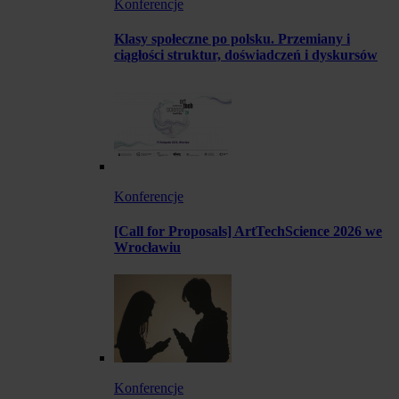
Konferencje
Klasy społeczne po polsku. Przemiany i
ciągłości struktur, doświadczeń i dyskursów
Konferencje
[Call for Proposals] ArtTechScience 2026 we
Wrocławiu
Konferencje