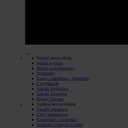
Poznaj naszą ofertę
Studia wyższe
Studia podyplomowe
Doktoraty
Kursy i szkolenia - OpenEdu
Certyfikacje
Szkoła Językowa
Szkoła Trenerów
Drzwi Otwarte
Aplikuj bez problemu
Zasady rekrutacji
Listy rankingowe
Kandydaci z zagranicy
Studenci z innych uczelni