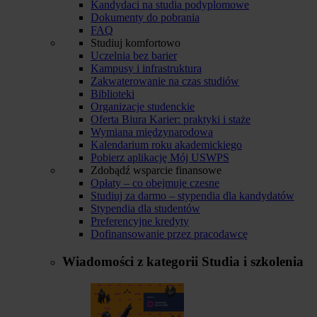
Kandydaci na studia podyplomowe
Dokumenty do pobrania
FAQ
Studiuj komfortowo
Uczelnia bez barier
Kampusy i infrastruktura
Zakwaterowanie na czas studiów
Biblioteki
Organizacje studenckie
Oferta Biura Karier: praktyki i staże
Wymiana międzynarodowa
Kalendarium roku akademickiego
Pobierz aplikację Mój USWPS
Zdobądź wsparcie finansowe
Opłaty – co obejmuje czesne
Studiuj za darmo – stypendia dla kandydatów
Stypendia dla studentów
Preferencyjne kredyty
Dofinansowanie przez pracodawcę
Wiadomości z kategorii
Studia i szkolenia