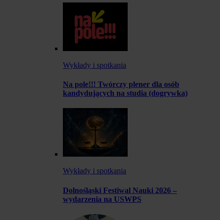
Wykłady i spotkania
Na pole!!! Twórczy plener dla osób
kandydujących na studia (dogrywka)
Wykłady i spotkania
Dolnośląski Festiwal Nauki 2026 –
wydarzenia na USWPS