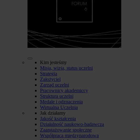
Kim jesteśmy
Misja, wizja, status uczelni
Strategia
Założyciel
Zarząd uczelni
Pracownicy akademiccy
Struktura uczelni
Medale i odznaczenia
Wirtualna Uczelnia
Jak działamy
Jakość kształcenia
Działalność naukowo-badawcza
Zaangażowanie społeczne
Współpraca międzynarodowa