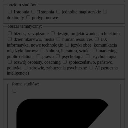
poziom studiów:
I stopnia
II stopnia
jednolite magisterskie
doktoraty
podyplomowe
obszar tematyczny:
biznes, zarządzanie
design, projektowanie, architektura
dziennikarstwo, media
human resources
UX,
informatyka, nowe technologie
języki obce, komunikacja
międzykulturowa
kultura, literatura, sztuka
marketing,
public relations
prawo
psychologia
psychoterapia
rozwój osobisty, coaching
społeczeństwo, państwo,
polityka
zdrowie, zaburzenia psychiczne
AI (sztuczna
inteligencja)
dodatkowe
forma studiów:
informacje
o
studiach