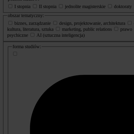
I stopnia
II stopnia
jednolite magisterskie
doktoraty
obszar tematyczny:
biznes, zarządzanie
design, projektowanie, architektura
kultura, literatura, sztuka
marketing, public relations
prawo
psychiczne
AI (sztuczna inteligencja)
dodatkowe
forma studiów:
informacje
o
studiach