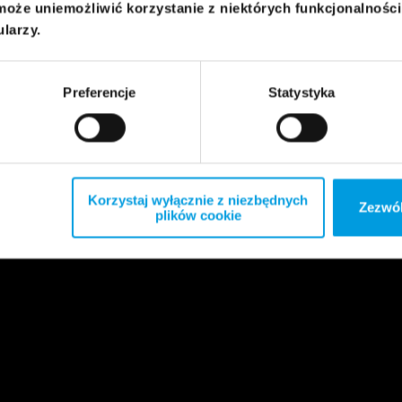
może uniemożliwić korzystanie z niektórych funkcjonalnośc
ularzy.
Preferencje
Statystyka
Korzystaj wyłącznie z niezbędnych
Zezwól
plików cookie