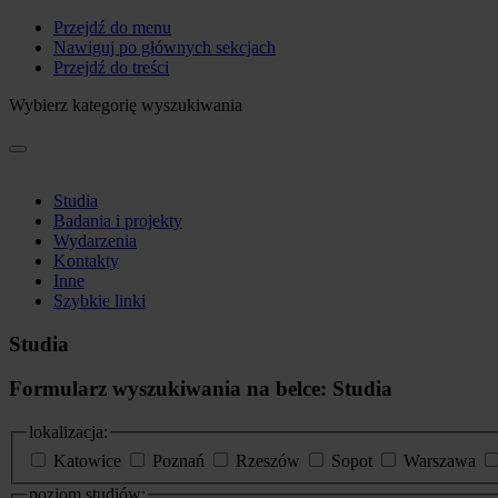
Przejdź do menu
Nawiguj po głównych sekcjach
Przejdź do treści
Wybierz kategorię wyszukiwania
Studia
Badania i projekty
Wydarzenia
Kontakty
Inne
Szybkie linki
Studia
Formularz wyszukiwania na belce: Studia
lokalizacja:
Katowice
Poznań
Rzeszów
Sopot
Warszawa
poziom studiów: